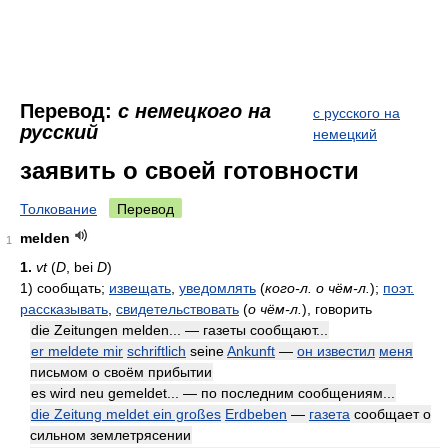
Перевод:
с немецкого на
с русского на
русский
немецкий
заявить о своей готовности
Толкование
Перевод
melden
1
1.
vt
(
D
, bei
D
)
1)
сообщать;
извещать
,
уведомлять
(
кого-л. о чём-л.
)
;
поэт.
рассказывать
,
свидетельствовать
(
о чём-л.
)
, говорить
die Zeitungen melden... — газеты сообщают...
er meldete mir
schriftlich
seine
Ankunft
—
он известил
меня
письмом о своём прибытии
es wird neu gemeldet... — по последним сообщениям...
die Zeitung meldet ein großes
Erdbeben
—
газета
сообщает о
сильном землетрясении