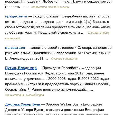
помощь. П. подвезти. Любезно п. чаю. П. руку и сердце кому л.
(просить… …
Энциклопедический словарь
предложить
— ложу/, ло/жишь; предло/женный; жен, а, о; св.
см. тж. предлагать, предлагаться что и с инф. 1) а) Заявить о
своей готовности, желании предоставить что л., помочь каким
л. образом кому л. Предложи/ть свои услуги …
Словарь многих
выражений
вызваться
— заявить о своей готовности Словарь синонимов
русского языка. Практический справочник. М.: Русский язык. З.
Е. Александрова. 2011 …
Словарь синонимов
Путин, Владимир
— Президент Российской Федерации
Президент Российской Федерации с мая 2012 года, ранее
занимал эту должность в 2000 2008 годах. В 2008 2012 годах
премьер министр РФ и председатель партии Единая Россия ,
беспартийный. Ранее временно исполняющий… …
Энциклопедия ньюсмейкеров
Джордж Уокер Буш
— (George Walker Bush) Биография
Джорджа Уокера Буша , карьера и достижения Биография