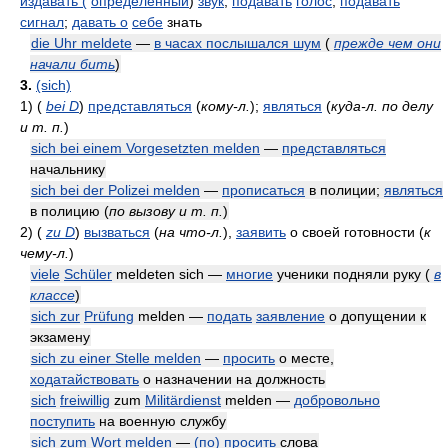
издавать (
определённый
)
звук
;
подавать
голос
;
подавать
сигнал
;
давать о
себе
знать
die Uhr meldete
—
в часах послышался шум
(
прежде чем они
начали бить
)
3.
(sich)
1)
(
bei D
)
представляться
(
кому-л.
)
;
являться
(
куда-л. по делу
и т. п.
)
sich bei einem Vorgesetzten melden
—
представляться
начальнику
sich bei der Polizei melden
—
прописаться
в полиции;
являться
в полицию
(
по вызову и т. п.
)
2)
(
zu D
)
вызваться
(
на что-л.
)
,
заявить
о своей готовности
(
к
чему-л.
)
viele
Schüler
meldeten sich —
многие
ученики подняли руку
(
в
классе
)
sich zur
Prüfung
melden —
подать
заявление
о допущении к
экзамену
sich zu einer Stelle melden
—
просить
о месте,
ходатайствовать
о назначении на должность
sich
freiwillig
zum
Militärdienst
melden —
добровольно
поступить
на военную службу
sich zum Wort melden
—
(по)
просить
слова