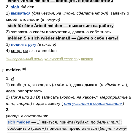
éínen Vórfall mélden — сообщать о происшествии
2.
sich
ḿélden
1)
вызваться
(для чего-л, на что-л; сделать что-л)
; заявить о
своей готовности
(к чему-л)
sich für éíne Árbeit mélden — вызваться на работу
2)
заявлять о своём присутствии, давать о себе знать
mélden Sie sich wíéder éínmal! — Дайте о себе знать!
3)
поднять руку
(в школе)
4)
спорт
см
sich anmelden
Универсальный немецко-русский словарь
melden
>
melden
7
1.
vt
1)
сообщать; извещать
(
о чём-л.
)
, докладывать
(
о чём/ком-л.
)
;
воен.
рапортовать
2)
(
für
A
или zu
D
)
записать
(
кого-л. на какое-л. мероприятие и
т.п., спорт.
)
подать заявку
(
для участия в соревнованиях
)
2.
употр. в сочетаниях
sich melden
— 1) явиться, прийти
(
куда-л. по делу и т.п.
)
;
сообщить о (своём) прибытии, представиться
(
bei j-m - кому-