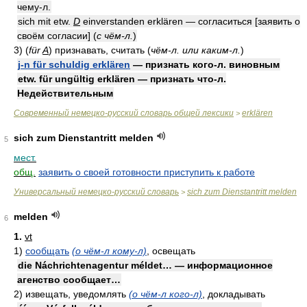
чему-л.
sich mit etw.
D
einverstanden erklären — согласиться [заявить о
своём согласии]
(
с чём-л.
)
3)
(
für
A
)
признавать, считать
(
чём-л. или каким-л.
)
j-n für schuldig erklären
— признать кого-л. виновным
etw. für ungültig erklären — признать что-л.
Недействительным
Современный немецко-русский словарь общей лексики
erklären
>
sich zum Dienstantritt melden
5
мест.
общ.
заявить о своей готовности приступить к работе
Универсальный немецко-русский словарь
sich zum Dienstantritt melden
>
melden
6
1.
vt
1)
сообщать
(о чём-л кому-л)
, освещать
die Náchrichtenagentur méldet… — информационное
агенство сообщает…
2)
извещать, уведомлять
(о чём-л кого-л)
, докладывать