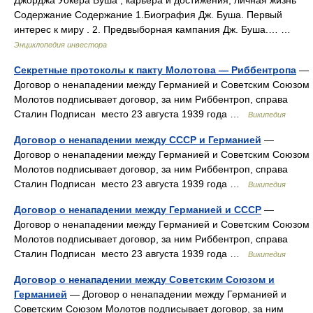
Джорджа Уокера Буша , карьера и достижения, личная жизнь
Содержание Содержание 1.Биография Дж. Буша. Первый
интерес к миру . 2. Предвыборная кампания Дж. Буша.… …
Энциклопедия инвестора
Секретные протоколы к пакту Молотова — Риббентропа
—
Договор о ненападении между Германией и Советским Союзом
Молотов подписывает договор, за ним Риббентроп, справа
Сталин Подписан место 23 августа 1939 года …
Википедия
Договор о ненападении между СССР и Германией
—
Договор о ненападении между Германией и Советским Союзом
Молотов подписывает договор, за ним Риббентроп, справа
Сталин Подписан место 23 августа 1939 года …
Википедия
Договор о ненападении между Германией и СССР
—
Договор о ненападении между Германией и Советским Союзом
Молотов подписывает договор, за ним Риббентроп, справа
Сталин Подписан место 23 августа 1939 года …
Википедия
Договор о ненападении между Советским Союзом и
Германией
— Договор о ненападении между Германией и
Советским Союзом Молотов подписывает договор, за ним