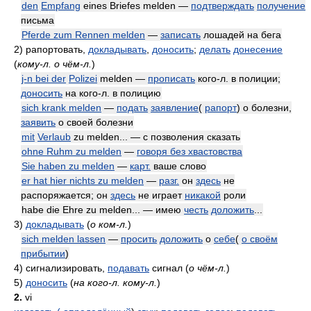
den
Empfang
eines Briefes melden —
подтверждать
получение
письма
Pferde zum Rennen melden
—
записать
лошадей на бега
2)
рапортовать,
докладывать
,
доносить
;
делать
донесение
(
кому-л. о чём-л.
)
j-n bei der
Polizei
melden —
прописать
кого-л. в полиции;
доносить
на кого-л. в полицию
sich krank melden
—
подать
заявление
(
рапорт
) о болезни,
заявить
о своей болезни
mit
Verlaub
zu melden... — с позволения сказать
ohne Ruhm zu melden
—
говоря без хвастовства
Sie haben zu melden
—
карт.
ваше слово
er hat hier nichts zu melden
—
разг.
он
здесь
не
распоряжается; он
здесь
не играет
никакой
роли
habe die Ehre zu melden... — имею
честь
доложить
...
3)
докладывать
(
о ком-л.
)
sich melden lassen
—
просить
доложить
о
себе
(
о своём
прибытии
)
4)
сигнализировать,
подавать
сигнал
(
о чём-л.
)
5)
доносить
(
на кого-л. кому-л.
)
2.
vi