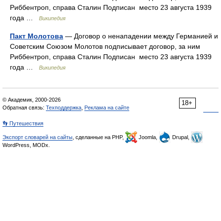
Риббентроп, справа Сталин Подписан место 23 августа 1939
года …
Википедия
Пакт Молотова
— Договор о ненападении между Германией и
Советским Союзом Молотов подписывает договор, за ним
Риббентроп, справа Сталин Подписан место 23 августа 1939
года …
Википедия
© Академик, 2000-2026
18+
Обратная связь:
Техподдержка
,
Реклама на сайте
👣 Путешествия
Экспорт словарей на сайты
, сделанные на PHP,
Joomla,
Drupal,
WordPress, MODx.