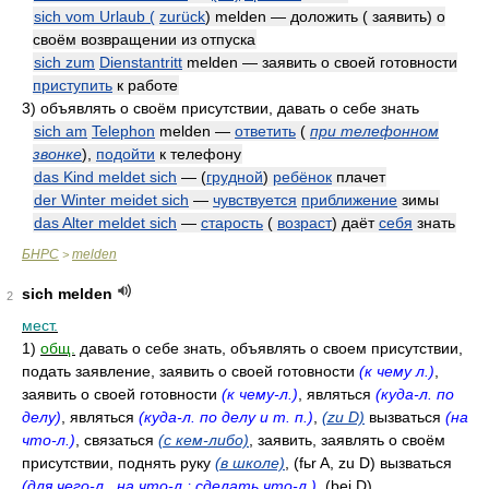
sich vom Urlaub (
zurück
) melden — доложить ( заявить) о
своём возвращении из отпуска
sich zum
Dienstantritt
melden — заявить о своей готовности
приступить
к работе
3)
объявлять о своём присутствии, давать о себе знать
sich am
Telephon
melden —
ответить
(
при телефонном
звонке
)
,
подойти
к телефону
das Kind meldet sich
— (
грудной
)
ребёнок
плачет
der Winter meidet sich
—
чувствуется
приближение
зимы
das Alter meldet sich
—
старость
(
возраст
) даёт
себя
знать
БНРС
melden
>
sich melden
2
мест.
1)
общ.
давать о себе знать, объявлять о своем присутствии,
подать заявление, заявить о своей готовности
(к чему л.)
,
заявить о своей готовности
(к чему-л.)
, являться
(куда-л. по
делу)
, являться
(куда-л. по делу и т. п.)
,
(zu D)
вызваться
(на
что-л.)
, связаться
(с кем-либо)
, заявить, заявлять о своём
присутствии, поднять руку
(в школе)
, (fьr A, zu D) вызваться
(для чего-л., на что-л.; сделать что-л.)
, (bei D)