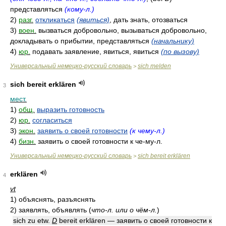
представляться
(кому-л.)
2)
разг.
откликаться
(явиться)
, дать знать, отозваться
3)
воен.
вызваться добровольно, вызываться добровольно,
докладывать о прибытии, представляться
(начальнику)
4)
юр.
подавать заявление, явиться, явиться
(по вызову)
Универсальный немецко-русский словарь
sich melden
>
sich bereit erklären
3
мест.
1)
общ.
выразить готовность
2)
юр.
согласиться
3)
экон.
заявить о своей готовности
(к чему-л.)
4)
бизн.
заявить о своей готовности к че-му-л.
Универсальный немецко-русский словарь
sich bereit erklären
>
erklären
4
vt
1)
объяснять, разъяснять
2)
заявлять, объявлять
(
что-л. или о чём-л.
)
sich zu etw.
D
bereit erklären — заявить о своей готовности к