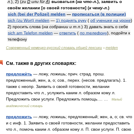
л.
)
, 2)
(
zu
D
или für
A
)
вызваться
(
на что-л.
)
, заявить о
своём желании [о своей готовности]
(
к чему-л.
)
sich (bei der Polizei) melden
—
прописаться (в полиции)
sich (zu Wort) melden
—
1) поднять руку
(
об ученике на уроке
)
2) просить слова
(
на собрании и т.п.
)
3) давать знать о себе
sich am Telefon melden
—
ответить
(
по телефону
)
, подойти к
телефону
Современный немецко-русский словарь общей лексики
melden
>
См. также в других словарях:
предложи́ть
— ложу, ложишь; прич. страд. прош.
предложенный, жен, а, о; сов., перех. (несов. предлагать). 1.
также с неопр. Заявить о своей готовности, желании
предоставить что л., услужить каким л. образом кому л.
Предложить свои услуги. Предложить помощь.… …
Малый
академический словарь
предложить
— ложу, ложишь; предложенный; жен, а, о; св. что
и с инф. 1. Заявить о своей готовности, желании предоставить
что л., помочь каким л. образом кому л. П. свои услуги. П. свою