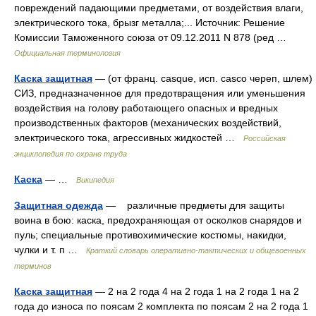
повреждений падающими предметами, от воздействия влаги,
электрического тока, брызг металла;... Источник: Решение
Комиссии Таможенного союза от 09.12.2011 N 878 (ред …
Официальная терминология
Каска защитная
— (от франц. casque, исп. casco череп, шлем)
СИЗ, предназначенное для предотвращения или уменьшения
воздействия на голову работающего опасных и вредных
производственных факторов (механических воздействий,
электрического тока, агрессивных жидкостей …
Российская
энциклопедия по охране труда
Каска
— …
Википедия
Защитная одежда
— различные предметы для защиты
воина в бою: каска, предохраняющая от осколков снарядов и
пуль; специальные противохимические костюмы, накидки,
чулки и т. п …
Краткий словарь оперативно-тактических и общевоенных
терминов
Каска защитная
— 2 на 2 года 4 на 2 года 1 на 2 года 1 на 2
года до износа по поясам 2 комплекта по поясам 2 на 2 года 1