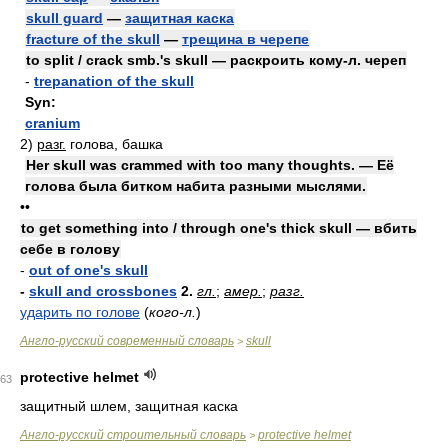
skull guard
—
защитная каска
fracture of the skull
—
трещина в черепе
to split / crack smb.'s skull — раскроить кому-л. череп
-
trepanation of the skull
Syn:
cranium
2)
разг.
голова, башка
Her skull was crammed with too many thoughts. — Её
голова была битком набита разными мыслями.
••
to get something into / through one's thick skull — вбить
себе в голову
-
out of one's skull
-
skull and crossbones
2.
гл.
;
амер.
;
разг.
ударить по голове
(
кого-л.
)
Англо-русский современный словарь
skull
>
protective helmet
63
защитный шлем, защитная каска
Англо-русский строительный словарь
protective helmet
>