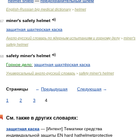
helmet shield
—
предохранительный шлем
English-Russian big medical dictionary
helmet
>
miner's safety helmet
67
защитная шахтерская каска
Англо-русский словарь по ядерным испытаниям и горному делу
miner's
>
safety helmet
safety miner's helmet
68
Горное дело:
защитная шахтёрская каска
Универсальный англо-русский словарь
safety miner's helmet
>
Страницы
←
Предыдущая
Следующая
→
1
2
3
4
См. также в других словарях:
защитная каска
— [Интент] Тематики средства
индивидуальной защиты EN hard hathelmetprotective