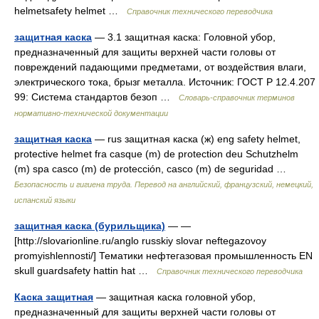
helmetsafety helmet …
Справочник технического переводчика
защитная каска
— 3.1 защитная каска: Головной убор,
предназначенный для защиты верхней части головы от
повреждений падающими предметами, от воздействия влаги,
электрического тока, брызг металла. Источник: ГОСТ Р 12.4.207
99: Система стандартов безоп …
Словарь-справочник терминов
нормативно-технической документации
защитная каска
— rus защитная каска (ж) eng safety helmet,
protective helmet fra casque (m) de protection deu Schutzhelm
(m) spa casco (m) de protección, casco (m) de seguridad …
Безопасность и гигиена труда. Перевод на английский, французский, немецкий,
испанский языки
защитная каска (бурильщика)
— —
[http://slovarionline.ru/anglo russkiy slovar neftegazovoy
promyishlennosti/] Тематики нефтегазовая промышленность EN
skull guardsafety hattin hat …
Справочник технического переводчика
Каска защитная
— защитная каска головной убор,
предназначенный для защиты верхней части головы от