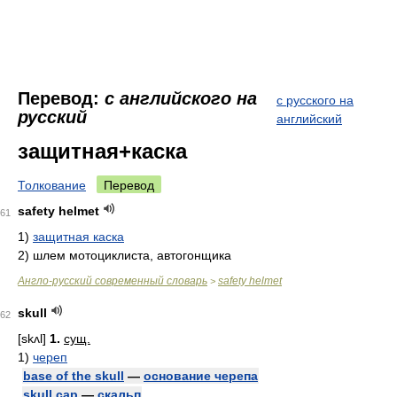
Перевод:
с английского на
с русского на
русский
английский
защитная+каска
Толкование
Перевод
safety helmet
61
1)
защитная каска
2)
шлем мотоциклиста, автогонщика
Англо-русский современный словарь
safety helmet
>
skull
62
[skʌl]
1.
сущ.
1)
череп
base of the skull
—
основание черепа
skull cap
—
скальп