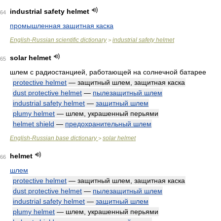
industrial safety helmet
64
промышленная защитная каска
English-Russian scientific dictionary
industrial safety helmet
>
solar helmet
65
шлем с радиостанцией, работающей на солнечной батарее
protective helmet
— защитный шлем, защитная каска
dust protective helmet
—
пылезащитный шлем
industrial safety helmet
—
защитный шлем
plumy helmet
— шлем, украшенный перьями
helmet shield
—
предохранительный шлем
English-Russian base dictionary
solar helmet
>
helmet
66
шлем
protective helmet
— защитный шлем, защитная каска
dust protective helmet
—
пылезащитный шлем
industrial safety helmet
—
защитный шлем
plumy helmet
— шлем, украшенный перьями