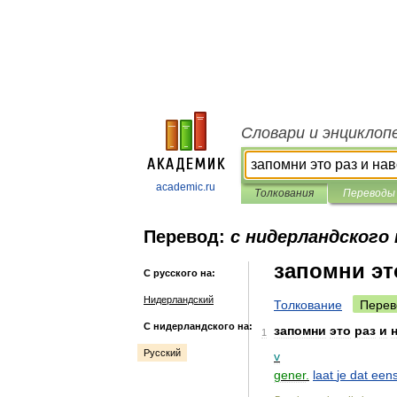
Словари и энциклоп
academic.ru
Толкования
Переводы
Перевод:
с нидерландского 
запомни эт
С русского на:
Нидерландский
Толкование
Перев
С нидерландского на:
запомни
это
раз
и
1
Русский
v
gener
.
laat
je
dat
een