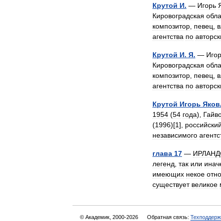
Крутой
И
.
—
Игорь
Кировоградская
обла
композитор
,
певец
,
в
агентства
по
авторс
Крутой
И
.
Я
.
—
Иго
Кировоградская
обла
композитор
,
певец
,
в
агентства
по
авторс
Крутой
Игорь
Яков
1954
(
54
года
),
Гайв
(
1996
)[
1
],
российски
независимого
агентс
глава
17
—
ИРЛАНД
легенд
,
так
или
инач
имеющих
некое
отн
существует
великое
© Академик, 2000-2026
Обратная связь:
Техподдерж