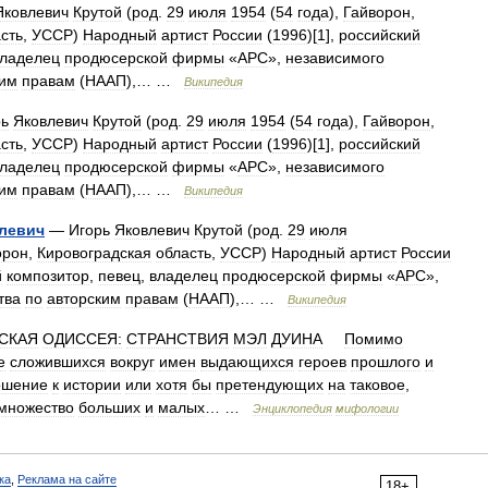
Яковлевич
Крутой
(
род
.
29
июля
1954
(
54
года
),
Гайворон
,
сть
,
УССР
)
Народный
артист
России
(
1996
)[
1
],
российский
ладелец
продюсерской
фирмы
«
АРС
»,
независимого
ким
правам
(
НААП
),… …
Википедия
рь
Яковлевич
Крутой
(
род
.
29
июля
1954
(
54
года
),
Гайворон
,
сть
,
УССР
)
Народный
артист
России
(
1996
)[
1
],
российский
ладелец
продюсерской
фирмы
«
АРС
»,
независимого
ким
правам
(
НААП
),… …
Википедия
левич
—
Игорь
Яковлевич
Крутой
(
род
.
29
июля
орон
,
Кировоградская
область
,
УССР
)
Народный
артист
России
й
композитор
,
певец
,
владелец
продюсерской
фирмы
«
АРС
»,
тва
по
авторским
правам
(
НААП
),… …
Википедия
СКАЯ
ОДИССЕЯ:
СТРАНСТВИЯ
МЭЛ
ДУИНА
Помимо
е
сложившихся
вокруг
имен
выдающихся
героев
прошлого
и
ошение
к
истории
или
хотя
бы
претендующих
на
таковое
,
множество
больших
и
малых
… …
Энциклопедия
мифологии
ка
,
Реклама на сайте
18+