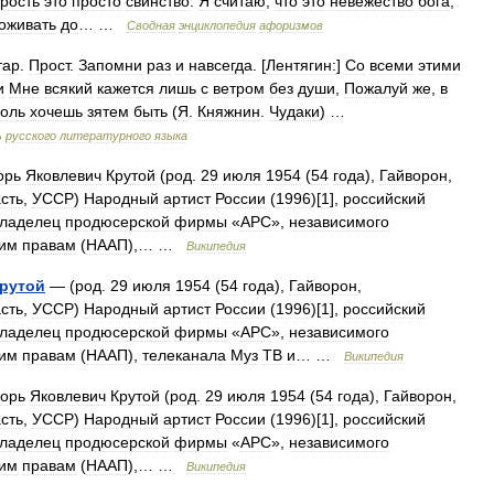
рость
это
просто
свинство
.
Я
считаю
,
что
это
невежество
бога
,
оживать
до
… …
Сводная
энциклопедия
афоризмов
тар
.
Прост
.
Запомни
раз
и
навсегда
. [
Лентягин:
]
Со
всеми
этими
и
Мне
всякий
кажется
лишь
с
ветром
без
души
,
Пожалуй
же
,
в
оль
хочешь
зятем
быть
(
Я
.
Княжнин
.
Чудаки
) …
ь
русского
литературного
языка
орь
Яковлевич
Крутой
(
род
.
29
июля
1954
(
54
года
),
Гайворон
,
сть
,
УССР
)
Народный
артист
России
(
1996
)[
1
],
российский
ладелец
продюсерской
фирмы
«
АРС
»,
независимого
ким
правам
(
НААП
),… …
Википедия
рутой
— (
род
.
29
июля
1954
(
54
года
),
Гайворон
,
сть
,
УССР
)
Народный
артист
России
(
1996
)[
1
],
российский
ладелец
продюсерской
фирмы
«
АРС
»,
независимого
ким
правам
(
НААП
),
телеканала
Муз
ТВ
и
… …
Википедия
горь
Яковлевич
Крутой
(
род
.
29
июля
1954
(
54
года
),
Гайворон
,
сть
,
УССР
)
Народный
артист
России
(
1996
)[
1
],
российский
ладелец
продюсерской
фирмы
«
АРС
»,
независимого
ким
правам
(
НААП
),… …
Википедия