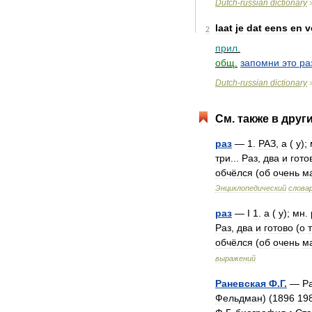
Dutch
-
russian
dictionary
laat
je
dat
eens
en
v
2
прил
.
общ
.
запомни
это
ра
Dutch
-
russian
dictionary
См
.
также
в
друг
раз
—
1
.
РАЗ
,
а
(
у
);
три
...
Раз
,
два
и
гото
обчёлся
(
об
очень
м
Энциклопедический
слова
раз
—
I
1
.
а
(
у
);
мн
.
Раз
,
два
и
готово
(
о
обчёлся
(
об
очень
м
выражений
Раневская
Ф
.
Г
.
—
Р
Фельдман
) (
1896
19