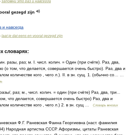
запомни
это
раз
и
навсегда
>
ooral
gezegd
zijn
з
и
навсегда
laat
je
dat
eens
en
vooral
gezegd
zijn
>
их
словарях:
мн
.
разы
,
раз
;
м
.
I
.
числ
.
колич
. =
Один
(
при
счёте
).
Раз
,
два
,
во
(
о
том
,
что
делается
,
совершается
очень
быстро
).
Раз
,
два
и
алом
количестве
кого
,
чего
л
.).
II
.
в
зн
.
сущ
.
1
. (
обычно
со
… …
рь
разы
/,
раз
;
м
.,
числ
.
колич
. =
один
(
при
счёте
)
Раз
,
два
,
три
...
том
,
что
делается
,
совершается
очень
быстро
)
Раз
,
два
и
алом
количестве
кого
,
чего
л
.)
2
.
в
зн
.
сущ
…
Словарь
многих
аневская
Ф
.
Г
.
Раневская
Фаина
Георгиевна
(
наст
.
фамилия
84
)
Народная
артистка
СССР
.
Афоризмы
,
цитаты
Раневская