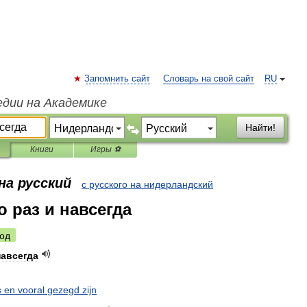
Запомнить сайт
Словарь на свой сайт
RU
едии на Академике
Найти!
Книги
Игры ⚽
на русский
с русского на нидерландский
о раз и навсегда
од
навсегда
s
en
vooral
gezegd
zijn