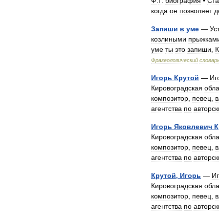
Ф
.
Г
.
биография
•
Ста
когда
он
позволяет
д
Запиши
в
уме
—
Ус
козлиными
прыжкам
уме
ты
это
запиши
,
К
Фразеологический
словар
Игорь
Крутой
—
Иг
Кировоградская
обла
композитор
,
певец
,
в
агентства
по
авторс
Игорь
Яковлевич
К
Кировоградская
обла
композитор
,
певец
,
в
агентства
по
авторс
Крутой
,
Игорь
—
И
Кировоградская
обла
композитор
,
певец
,
в
агентства
по
авторс