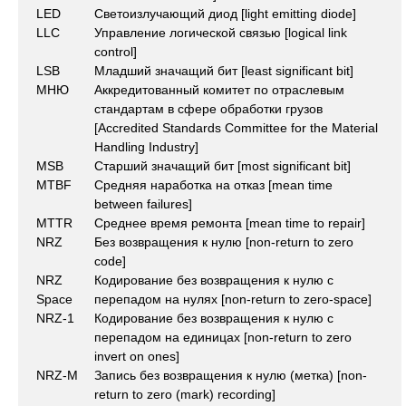
LED
Светоизлучающий диод [light emitting diode]
LLC
Управление логической связью [logical link
control]
LSB
Младший значащий бит [least significant bit]
МНЮ
Аккредитованный комитет по отраслевым
стандартам в сфере обработки грузов
[Accredited Standards Committee for the Material
Handling Industry]
MSB
Старший значащий бит [most significant bit]
MTBF
Средняя наработка на отказ [mean time
between failures]
MTTR
Среднее время ремонта [mean time to repair]
NRZ
Без возвращения к нулю [non-return to zero
code]
NRZ
Кодирование без возвращения к нулю с
Space
перепадом на нулях [non-return to zero-space]
NRZ-1
Кодирование без возвращения к нулю с
перепадом на единицах [non-return to zero
invert on ones]
NRZ-M
Запись без возвращения к нулю (метка) [non-
return to zero (mark) recording]