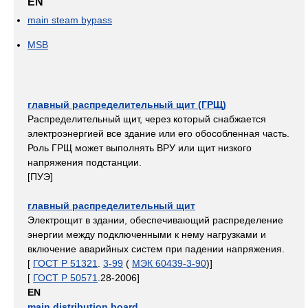
EN
main steam bypass
MSB
главный распределительный щит (ГРЩ)
Распределительный щит, через который снабжается
электроэнергией все здание или его обособленная часть.
Роль ГРЩ может выполнять ВРУ или щит низкого
напряжения подстанции.
[ПУЭ]
главный распределительный щит
Электрощит в здании, обеспечивающий распределение
энергии между подключенными к нему нагрузками и
включение аварийных систем при падении напряжения.
[
ГОСТ Р 51321
.
3-99
(
МЭК 60439-3-90
)]
[
ГОСТ Р 50571
.28-2006]
EN
main distribution board