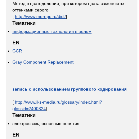
Метод в цветоделении, при котором цвета заменяются
оттенками серого.
[
http://www.morepc.ru/dict/
]
Тематики
информационные технологии в целом
EN
GCR
Gray Component Replacement
запись с использованием группового кодирования
—
[
http://www.iks-media.ru/glossary/index.html?
glossid=2400324
]
Тематики
электросвязь, основные понятия
EN