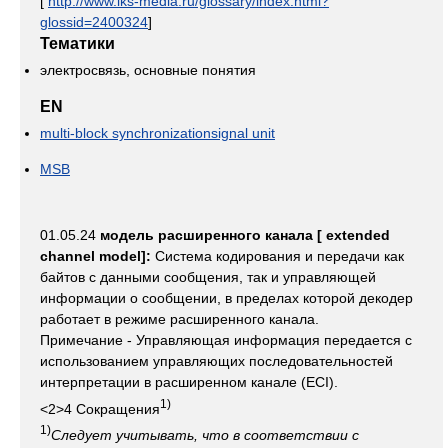
[
http://www.iks-media.ru/glossary/index.html?
glossid=2400324
]
Тематики
электросвязь, основные понятия
EN
multi-block synchronizationsignal unit
MSB
01.05.24
модель расширенного канала [ extended
channel model]:
Система кодирования и передачи как
байтов с данными сообщения, так и управляющей
информации о сообщении, в пределах которой декодер
работает в режиме расширенного канала.
Примечание - Управляющая информация передается с
использованием управляющих последовательностей
интерпретации в расширенном канале (ECI).
1)
<2>4 Сокращения
1)
Следует учитывать, что в соответствии с