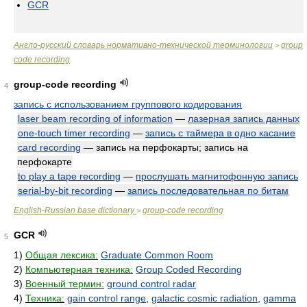
GCR
Англо-русский словарь нормативно-технической терминологии
group
>
code recording
group-code recording
4
запись с использованием группового кодирования
laser beam recording of information
—
лазерная запись данных
one-touch timer recording
—
запись с таймера в одно касание
card recording
— запись на перфокарты; запись на
перфокарте
to play a tape recording
—
прослушать магнитофонную запись
serial-by-bit recording
—
запись последовательная по битам
English-Russian base dictionary
group-code recording
>
GCR
5
1)
Общая лексика:
Graduate Common Room
2)
Компьютерная техника:
Group Coded Recording
3)
Военный термин:
ground control radar
4)
Техника:
gain control range
,
galactic cosmic radiation
,
gamma