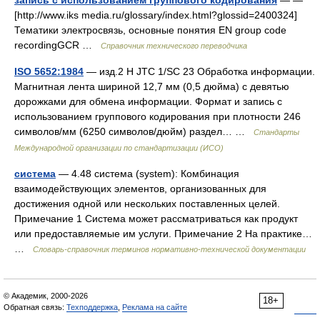
[http://www.iks media.ru/glossary/index.html?glossid=2400324]
Тематики электросвязь, основные понятия EN group code
recordingGCR …
Справочник технического переводчика
ISO 5652:1984
— изд.2 H JTC 1/SC 23 Обработка информации.
Магнитная лента шириной 12,7 мм (0,5 дюйма) с девятью
дорожками для обмена информации. Формат и запись с
использованием группового кодирования при плотности 246
символов/мм (6250 символов/дюйм) раздел… …
Стандарты
Международной организации по стандартизации (ИСО)
система
— 4.48 система (system): Комбинация
взаимодействующих элементов, организованных для
достижения одной или нескольких поставленных целей.
Примечание 1 Система может рассматриваться как продукт
или предоставляемые им услуги. Примечание 2 На практике…
…
Словарь-справочник терминов нормативно-технической документации
© Академик, 2000-2026
18+
Обратная связь:
Техподдержка
,
Реклама на сайте