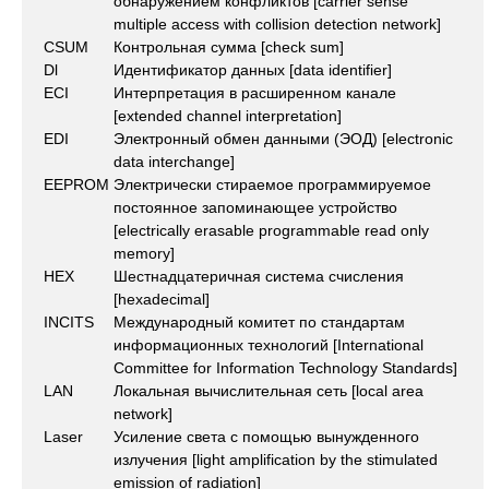
обнаружением конфликтов [carrier sense
multiple access with collision detection network]
CSUM
Контрольная сумма [check sum]
Dl
Идентификатор данных [data identifier]
ECI
Интерпретация в расширенном канале
[extended channel interpretation]
EDI
Электронный обмен данными (ЭОД) [electronic
data interchange]
EEPROM
Электрически стираемое программируемое
постоянное запоминающее устройство
[electrically erasable programmable read only
memory]
HEX
Шестнадцатеричная система счисления
[hexadecimal]
INCITS
Международный комитет по стандартам
информационных технологий [International
Committee for Information Technology Standards]
LAN
Локальная вычислительная сеть [local area
network]
Laser
Усиление света с помощью вынужденного
излучения [light amplification by the stimulated
emission of radiation]