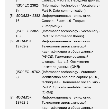
9
Словарь. Часть 9. Передача данных
(ISO/IEC 2382-
(Information technology - Vocabulary -
9)
Part 9: Data communication)
[5]
ИСО/МЭК 2382-
Информационные технологии.
16
Словарь. Часть 16. Теория
информации
(ISO/IEC 2382-
(Information technology - Vocabulary -
16)
Part 16: Information theory)
[6]
ИСО/МЭК
Информационные технологии.
19762-2
Технологии автоматической
идентификации и сбора данных
(АИСД). Гармонизированный
словарь. Часть 2. Оптические
носители данных (ОНД)
(ISO/IEC 19762-
(Information technology - Automatic
2)
identification and data capture (AIDC)
techniques - Harmonized vocabulary -
Part 2: Optically readable media
(ORM))
[7]
ИСО/МЭК
Информационные технологии.
19762-3
Технологии автоматической
идентификации и сбора данных