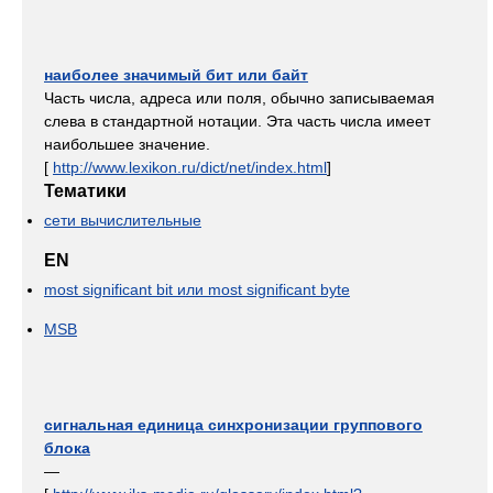
наиболее значимый бит или байт
Часть числа, адреса или поля, обычно записываемая
слева в стандартной нотации. Эта часть числа имеет
наибольшее значение.
[
http://www.lexikon.ru/dict/net/index.html
]
Тематики
сети вычислительные
EN
most significant bit или most significant byte
MSB
сигнальная единица синхронизации группового
блока
—