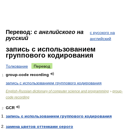
Перевод:
с английского на
с русского на
русский
английский
запись с использованием
группового кодирования
Толкование
Перевод
group-code recording
1
запись с использованием группового кодирования
English-Russian dictionary of computer science and programming
group-
>
code recording
GCR
2
запись с использованием группового кодирования
замена цветов оттенками серого