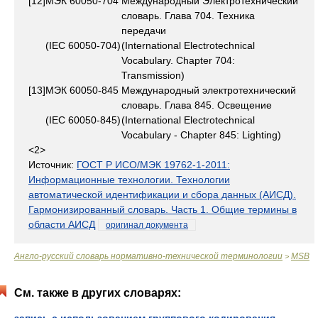
[12]
МЭК 60050-704
Международный Электротехнический
словарь. Глава 704. Техника
передачи
(IEC 60050-704)
(International Electrotechnical
Vocabulary. Chapter 704:
Transmission)
[13]
МЭК 60050-845
Международный электротехнический
словарь. Глава 845. Освещение
(IEC 60050-845)
(International Electrotechnical
Vocabulary - Chapter 845: Lighting)
<2>
Источник:
ГОСТ Р ИСО/МЭК 19762-1-2011:
Информационные технологии. Технологии
автоматической идентификации и сбора данных (АИСД).
Гармонизированный словарь. Часть 1. Общие термины в
области АИСД
оригинал документа
Англо-русский словарь нормативно-технической терминологии
MSB
>
См. также в других словарях:
запись с использованием группового кодирования
— —