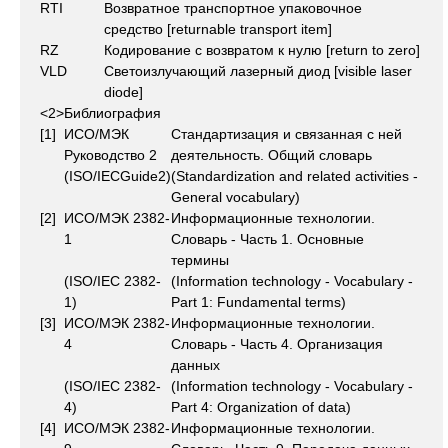
RTI
Возвратное транспортное упаковочное
средство [returnable transport item]
RZ
Кодирование с возвратом к нулю [return to zero]
VLD
Светоизлучающий лазерный диод [visible laser
diode]
<2>Библиография
[1]
ИСО/МЭК
Стандартизация и связанная с ней
Руководство 2
деятельность. Общий словарь
(ISO/IECGuide2)
(Standardization and related activities -
General vocabulary)
[2]
ИСО/МЭК 2382-
Информационные технологии.
1
Словарь - Часть 1. Основные
термины
(ISO/IEC 2382-
(Information technology - Vocabulary -
1)
Part 1: Fundamental terms)
[3]
ИСО/МЭК 2382-
Информационные технологии.
4
Словарь - Часть 4. Организация
данных
(ISO/IEC 2382-
(Information technology - Vocabulary -
4)
Part 4: Organization of data)
[4]
ИСО/МЭК 2382-
Информационные технологии.