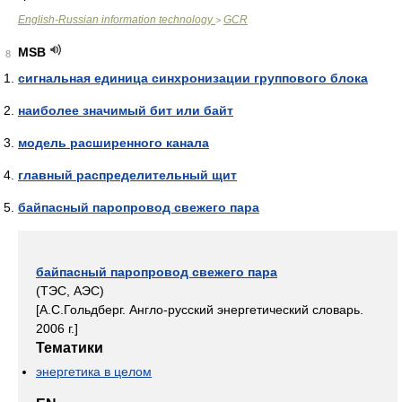
English-Russian information technology
GCR
>
MSB
8
сигнальная единица синхронизации группового блока
наиболее значимый бит или байт
модель расширенного канала
главный распределительный щит
байпасный паропровод свежего пара
байпасный паропровод свежего пара
(ТЭС, АЭС)
[А.С.Гольдберг. Англо-русский энергетический словарь.
2006 г.]
Тематики
энергетика в целом