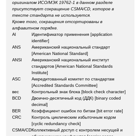
оригиналом ИСО/МЭК 19762-1 в данном разделе
присутствует сокращение CSMA/CD, которое в
тексте стандарта не используется.
Кроме того, сокращения отсортированы в
алфавитном порядке.
Al
Идентификатор применения [application
identifier]
ANS
Американский национальный стандарт
[American National Standard]
ANSI
Американский национальный институт
стандартов [American National Standards
Institute]
ASC
Аккредитованный комитет по стандартам
[Accredited Standards Committee]
вес
Контрольный знак блока [block check character]
BCD
Двоично-десятичный код (ДДК) [binary coded
decimal]
BER
Коэффициент ошибок по битам [bit error rate]
CRC
Контроль циклическим избыточным кодом
[cyclic redundancy check]
CSMA/CD
Коллективный доступ с контролем несущей и