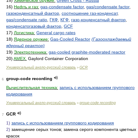
15)
Химическое оружие:
Green Cross - Russia
16)
Нефть и газ:
gas-condensate factor
,
gas/condensate factor
,
газоконденсатный фактор
,
соотношение газ-конденсат
,
gas/condensate ratio
,
ГКФ
,
КГФ
,
газо-конденсатный фактор
,
конденсатогазовый фактор
,
GCF
17)
Логистика:
General cargo rates
18)
Ядерное оружие:
Gas-Cooled Reactor
(Газоохлаждаемый
ядерный реактор)
19)
Электротехника:
gas-cooled graphite-moderated reactor
20)
AMEX.
Gaylord Container Corporation
Универсальный англо-русский словарь
GCR
>
group-code recording
6
Вычислительная техника:
запись с использованием группового
кодирования
Универсальный англо-русский словарь
group-code recording
>
GCR
7
1)
запись с использованием группового кодирования
2)
замещение серых тонов; замена серого компонента цветных
красок