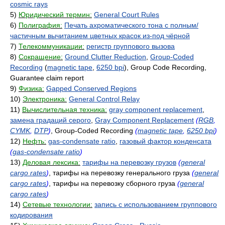
cosmic rays
5)
Юридический термин:
General Court Rules
6)
Полиграфия:
Печать ахроматического тона с полным/
частичным вычитанием цветных красок из-под чёрной
7)
Телекоммуникации:
регистр группового вызова
8)
Сокращение:
Ground Clutter Reduction
,
Group-Coded
Recording
(
magnetic tape
,
6250 bpi
), Group Code Recording,
Guarantee claim report
9)
Физика:
Gapped Conserved Regions
10)
Электроника:
General Control Relay
11)
Вычислительная техника:
gray component replacement
,
замена градаций серого
,
Gray Component Replacement
(
RGB
,
CYMK
,
DTP
)
, Group-Coded Recording
(
magnetic tape
,
6250 bpi
)
12)
Нефть:
gas-condensate ratio
,
газовый фактор конденсата
(
gas-condensate ratio
)
13)
Деловая лексика:
тарифы на перевозку грузов
(
general
cargo rates
)
, тарифы на перевозку генерального груза
(
general
cargo rates
)
, тарифы на перевозку сборного груза
(
general
cargo rates
)
14)
Сетевые технологии:
запись с использованием группового
кодирования