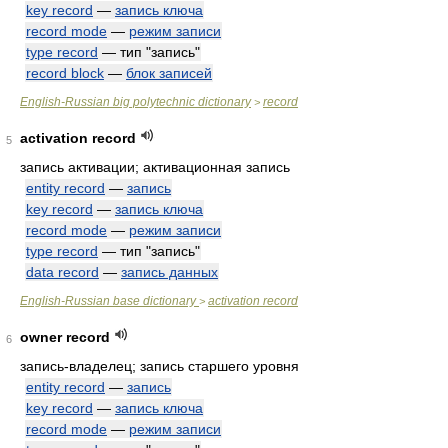
key record
—
запись ключа
record mode
—
режим записи
type record
— тип "запись"
record block
—
блок записей
English-Russian big polytechnic dictionary
record
>
activation record
5
запись активации; активационная запись
entity record
—
запись
key record
—
запись ключа
record mode
—
режим записи
type record
— тип "запись"
data record
—
запись данных
English-Russian base dictionary
activation record
>
owner record
6
запись-владелец; запись старшего уровня
entity record
—
запись
key record
—
запись ключа
record mode
—
режим записи