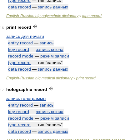
type record
— тип "запись"
data record
—
запись данных
English-Russian big polytechnic dictionary
tape record
>
print record
16
запись для печати
entity record
—
запись
key record
—
запись ключа
record mode
—
режим записи
type record
— тип "запись"
data record
—
запись данных
English-Russian big medical dictionary
print record
>
holographic record
17
запись голограммы
entity record
—
запись
key record
—
запись ключа
record mode
—
режим записи
type record
— тип "запись"
data record
—
запись данных