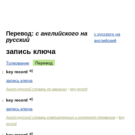
Перевод:
с английского на
с русского на
русский
английский
запись ключа
Толкование
Перевод
key record
1
запись ключа
Англо-русский словарь по авиации
key record
>
key record
2
запись ключа
Англо-русский словарь компьютерных и интернет терминов
key
>
record
key record