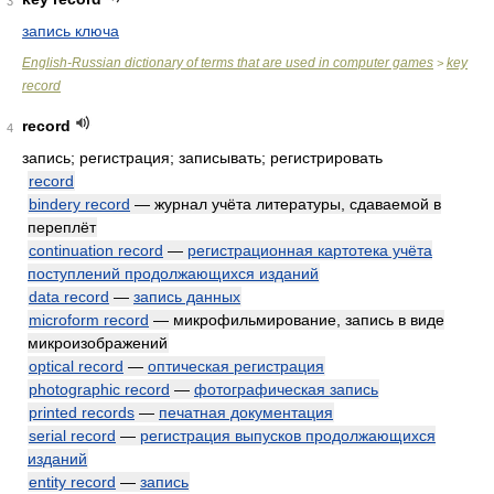
3
запись ключа
English-Russian dictionary of terms that are used in computer games
key
>
record
record
4
запись; регистрация; записывать; регистрировать
record
bindery record
— журнал учёта литературы, сдаваемой в
переплёт
continuation record
—
регистрационная картотека учёта
поступлений продолжающихся изданий
data record
—
запись данных
microform record
— микрофильмирование, запись в виде
микроизображений
optical record
—
оптическая регистрация
photographic record
—
фотографическая запись
printed records
—
печатная документация
serial record
—
регистрация выпусков продолжающихся
изданий
entity record
—
запись