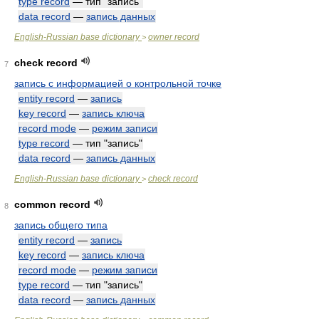
type record
— тип "запись"
data record
—
запись данных
English-Russian base dictionary
owner record
>
check record
7
запись с информацией о контрольной точке
entity record
—
запись
key record
—
запись ключа
record mode
—
режим записи
type record
— тип "запись"
data record
—
запись данных
English-Russian base dictionary
check record
>
common record
8
запись общего типа
entity record
—
запись
key record
—
запись ключа
record mode
—
режим записи
type record
— тип "запись"
data record
—
запись данных