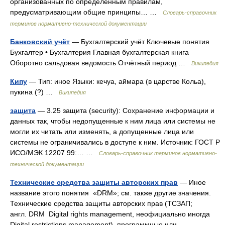
организованных по определенным правилам,
предусматривающим общие принципы… …
Словарь-справочник
терминов нормативно-технической документации
Банковский учёт
— Бухгалтерский учёт Ключевые понятия
Бухгалтер • Бухгалтерия Главная бухгалтерская книга
Оборотно сальдовая ведомость Отчётный период …
Википедия
Кипу
— Тип: иное Языки: кечуа, аймара (в царстве Кольа),
пукина (?) …
Википедия
защита
— 3.25 защита (security): Сохранение информации и
данных так, чтобы недопущенные к ним лица или системы не
могли их читать или изменять, а допущенные лица или
системы не ограничивались в доступе к ним. Источник: ГОСТ Р
ИСО/МЭК 12207 99:… …
Словарь-справочник терминов нормативно-
технической документации
Технические средства защиты авторских прав
— Иное
название этого понятия «DRM»; см. также другие значения.
Технические средства защиты авторских прав (ТСЗАП;
англ. DRM Digital rights management, неофициально иногда
Digital restrictions management) программные или… …