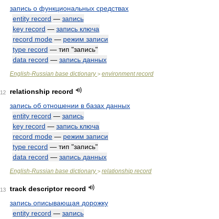
запись о функциональных средствах
entity record
—
запись
key record
—
запись ключа
record mode
—
режим записи
type record
— тип "запись"
data record
—
запись данных
English-Russian base dictionary
environment record
>
relationship record
12
запись об отношении в базах данных
entity record
—
запись
key record
—
запись ключа
record mode
—
режим записи
type record
— тип "запись"
data record
—
запись данных
English-Russian base dictionary
relationship record
>
track descriptor record
13
запись описывающая дорожку
entity record
—
запись