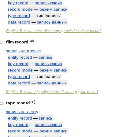
key record
—
запись ключа
record mode
—
режим записи
type record
— тип "запись"
data record
—
запись данных
English-Russian base dictionary
track descriptor record
>
film record
14
запись на пленке
entity record
—
запись
key record
—
запись ключа
record mode
—
режим записи
type record
— тип "запись"
data record
—
запись данных
English-Russian big polytechnic dictionary
film record
>
tape record
15
запись на ленту
entity record
—
запись
key record
—
запись ключа
record mode
—
режим записи