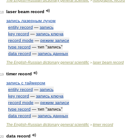
The English-Russian dictionary general scientific
holographic record
>
laser beam record
18
запись лазерным лучом
entity record
—
запись
key record
—
запись ключа
record mode
—
режим записи
type record
— тип "запись"
data record
—
запись данных
The English-Russian dictionary general scientific
laser beam record
>
timer record
19
запись с таймером
entity record
—
запись
key record
—
запись ключа
record mode
—
режим записи
type record
— тип "запись"
data record
—
запись данных
The English-Russian dictionary general scientific
timer record
>
data record
20