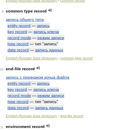
English-Russian base dictionary
common record
>
common type record
9
запись общего типа
entity record
—
запись
key record
—
запись ключа
record mode
—
режим записи
type record
— тип "запись"
data record
—
запись данных
English-Russian base dictionary
common type record
>
end-file record
10
запись с признаком конца файла
entity record
—
запись
key record
—
запись ключа
record mode
—
режим записи
type record
— тип "запись"
data record
—
запись данных
English-Russian base dictionary
end-file record
>
environment record
11