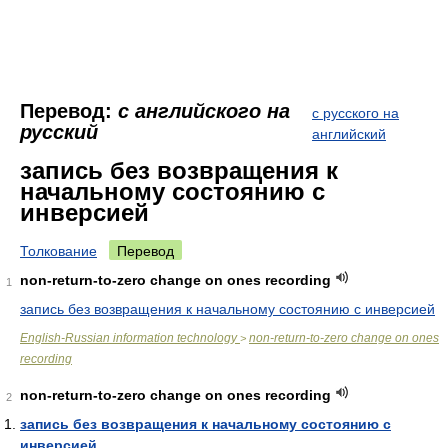
Перевод:
с английского на
с русского на
русский
английский
запись без возвращения к
начальному состоянию с
инверсией
Толкование
Перевод
non-return-to-zero change on ones recording
1
запись без возвращения к начальному состоянию с инверсией
English-Russian information technology
non-return-to-zero change on ones
>
recording
non-return-to-zero change on ones recording
2
запись без возвращения к начальному состоянию с
инверсией