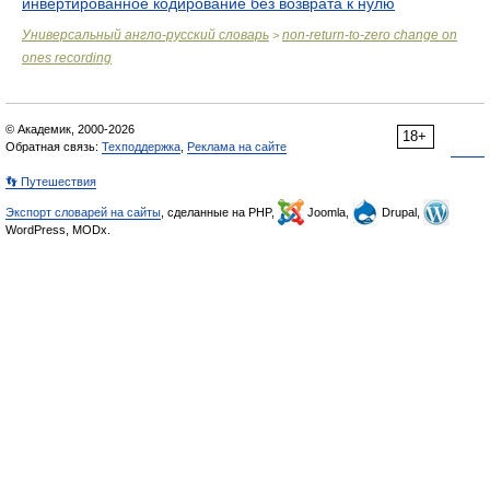
инвертированное кодирование без возврата к нулю
Универсальный англо-русский словарь
non-return-to-zero change on
>
ones recording
© Академик, 2000-2026
18+
Обратная связь:
Техподдержка
,
Реклама на сайте
👣 Путешествия
Экспорт словарей на сайты
, сделанные на PHP,
Joomla,
Drupal,
WordPress, MODx.