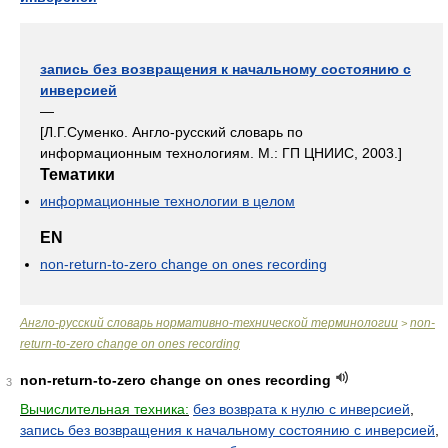
запись без возвращения к начальному состоянию с
инверсией
—
[Л.Г.Суменко. Англо-русский словарь по
информационным технологиям. М.: ГП ЦНИИС, 2003.]
Тематики
информационные технологии в целом
EN
non-return-to-zero change on ones recording
Англо-русский словарь нормативно-технической терминологии
non-
>
return-to-zero change on ones recording
non-return-to-zero change on ones recording
3
Вычислительная техника:
без возврата к нулю с инверсией
,
запись без возвращения к начальному состоянию с инверсией
,