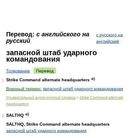
Перевод:
с английского на
с русского на
русский
английский
запасной штаб ударного
командования
Толкование
Перевод
Strike Command alternate headquarters
1
Военный термин:
запасной штаб ударного командования
Универсальный англо-русский словарь
Strike Command alternate
>
headquarters
SALTHQ
2
SALTHQ, Strike Command alternate headquarters
запасной штаб ударного командования