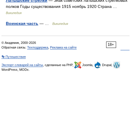
Латышские стрелки
— Знак советских латышских стрелковых
полков Годы существования 1915 ноябрь 1920 Страна …
Википедия
Воинская часть
— …
Википедия
© Академик, 2000-2026
18+
Обратная связь:
Техподдержка
,
Реклама на сайте
👣 Путешествия
Экспорт словарей на сайты
, сделанные на PHP,
Joomla,
Drupal,
WordPress, MODx.