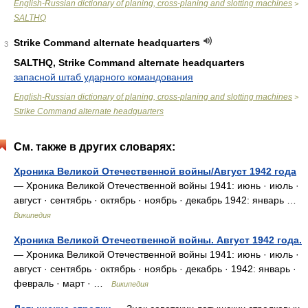
English-Russian dictionary of planing, cross-planing and slotting machines
>
SALTHQ
Strike Command alternate headquarters
3
SALTHQ, Strike Command alternate headquarters
запасной штаб ударного командования
English-Russian dictionary of planing, cross-planing and slotting machines
>
Strike Command alternate headquarters
См. также в других словарях:
Хроника Великой Отечественной войны/Август 1942 года
— Хроника Великой Отечественной войны 1941: июнь · июль ·
август · сентябрь · октябрь · ноябрь · декабрь 1942: январь …
Википедия
Хроника Великой Отечественной войны. Август 1942 года.
— Хроника Великой Отечественной войны 1941: июнь · июль ·
август · сентябрь · октябрь · ноябрь · декабрь · 1942: январь ·
февраль · март · …
Википедия