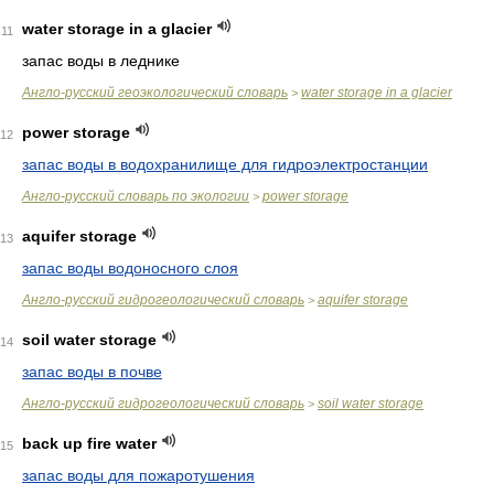
water storage in a glacier
11
запас воды в леднике
Англо-русский геоэкологический словарь
water storage in a glacier
>
power storage
12
запас воды в водохранилище для гидроэлектростанции
Англо-русский словарь по экологии
power storage
>
aquifer storage
13
запас воды водоносного слоя
Англо-русский гидрогеологический словарь
aquifer storage
>
soil water storage
14
запас воды в почве
Англо-русский гидрогеологический словарь
soil water storage
>
back up fire water
15
запас воды для пожаротушения