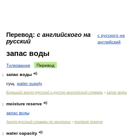
Перевод:
с английского на
с русского на
русский
английский
запас воды
Толкование
Перевод
запас воды
1
сущ.
water-supply
Большой англо-русский и русско-английский словарь
запас воды
>
moisture reserve
2
запас воды
Англо-русский словарь по экологии
moisture reserve
>
water capacity
3