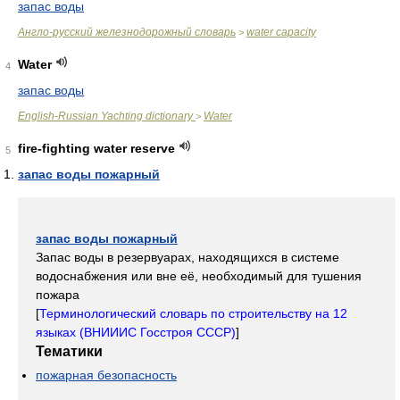
запас воды
Англо-русский железнодорожный словарь
water capacity
>
Water
4
запас воды
English-Russian Yachting dictionary
Water
>
fire-fighting water reserve
5
запас воды пожарный
запас воды пожарный
Запас воды в резервуарах, находящихся в системе
водоснабжения или вне её, необходимый для тушения
пожара
[
Терминологический словарь по строительству на 12
языках (ВНИИИС Госстроя СССР)
]
Тематики
пожарная безопасность