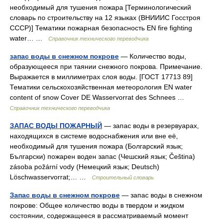
необходимый для тушения пожара [Терминологический
словарь по строительству на 12 языках (ВНИИИС Госстроя
СССР)] Тематики пожарная безопасность EN fire fighting
water… …
Справочник технического переводчика
запас воды в снежном покрове
— Количество воды,
образующееся при таянии снежного покрова. Примечание.
Выражается в миллиметрах слоя воды. [ГОСТ 17713 89]
Тематики сельскохозяйственная метеорология EN water
content of snow Cover DE Wasservorrat des Schnees …
Справочник технического переводчика
ЗАПАС ВОДЫ ПОЖАРНЫЙ
— запас воды в резервуарах,
находящихся в системе водоснабжения или вне её,
необходимый для тушения пожара (Болгарский язык;
Български) пожарен воден запас (Чешский язык; Čeština)
zásoba požární vody (Немецкий язык; Deutsch)
Löschwasservorrat;… …
Строительный словарь
Запас воды в снежном покрове
— запас воды в снежном
покрове: Общее количество воды в твердом и жидком
состоянии, содержащееся в рассматриваемый момент