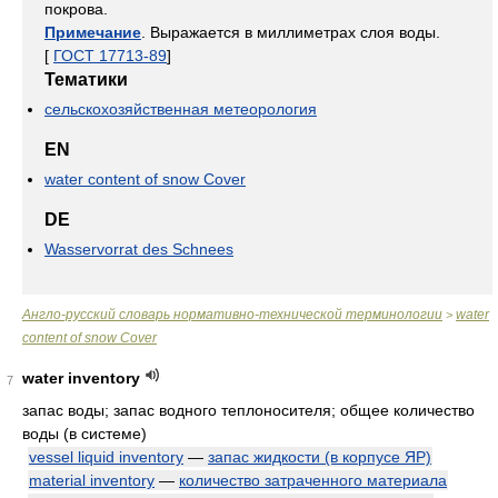
покрова.
Примечание
. Выражается в миллиметрах слоя воды.
[
ГОСТ 17713-89
]
Тематики
сельскохозяйственная метеорология
EN
water content of snow Cover
DE
Wasservorrat des Schnees
Англо-русский словарь нормативно-технической терминологии
water
>
content of snow Cover
water inventory
7
запас воды; запас водного теплоносителя; общее количество
воды (в системе)
vessel liquid inventory
—
запас жидкости (в корпусе ЯР)
material inventory
—
количество затраченного материала