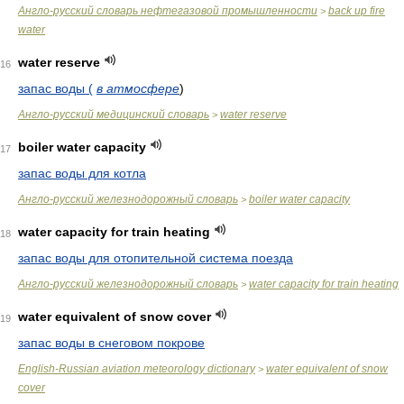
Англо-русский словарь нефтегазовой промышленности
back up fire
>
water
water reserve
16
запас воды (
в атмосфере
)
Англо-русский медицинский словарь
water reserve
>
boiler water capacity
17
запас воды для котла
Англо-русский железнодорожный словарь
boiler water capacity
>
water capacity for train heating
18
запас воды для отопительной система поезда
Англо-русский железнодорожный словарь
water capacity for train heating
>
water equivalent of snow cover
19
запас воды в снеговом покрове
English-Russian aviation meteorology dictionary
water equivalent of snow
>
cover