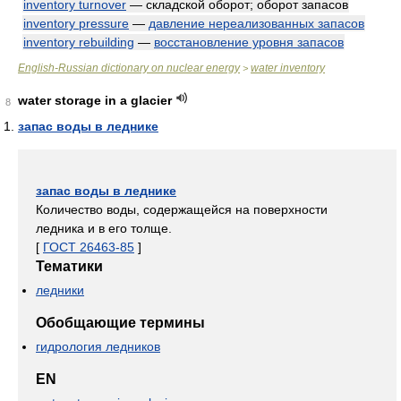
inventory turnover
— складской оборот; оборот запасов
inventory pressure
—
давление нереализованных запасов
inventory rebuilding
—
восстановление уровня запасов
English-Russian dictionary on nuclear energy
water inventory
>
water storage in a glacier
8
запас воды в леднике
запас воды в леднике
Количество воды, содержащейся на поверхности
ледника и в его толще.
[
ГОСТ 26463-85
]
Тематики
ледники
Обобщающие термины
гидрология ледников
EN