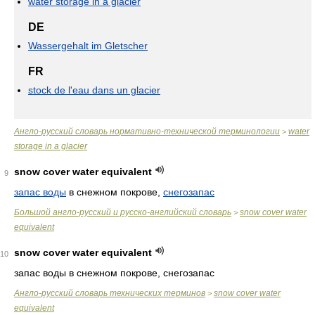
water storage in a glacier
DE
Wassergehalt im Gletscher
FR
stock de l'eau dans un glacier
Англо-русский словарь нормативно-технической терминологии
water
>
storage in a glacier
snow cover water equivalent
9
запас воды
в снежном покрове,
снегозапас
Большой англо-русский и русско-английский словарь
snow cover water
>
equivalent
snow cover water equivalent
10
запас воды в снежном покрове, снегозапас
Англо-русский словарь технических терминов
snow cover water
>
equivalent