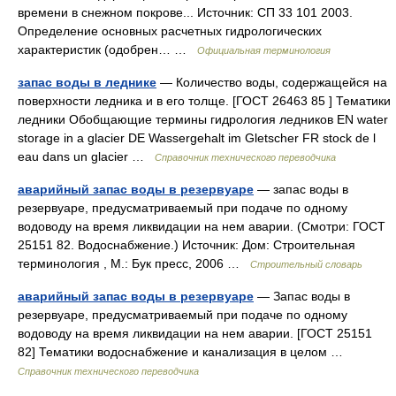
времени в снежном покрове... Источник: СП 33 101 2003.
Определение основных расчетных гидрологических
характеристик (одобрен… …
Официальная терминология
запас воды в леднике
— Количество воды, содержащейся на
поверхности ледника и в его толще. [ГОСТ 26463 85 ] Тематики
ледники Обобщающие термины гидрология ледников EN water
storage in a glacier DE Wassergehalt im Gletscher FR stock de l
eau dans un glacier …
Справочник технического переводчика
аварийный запас воды в резервуаре
— запас воды в
резервуаре, предусматриваемый при подаче по одному
водоводу на время ликвидации на нем аварии. (Смотри: ГОСТ
25151 82. Водоснабжение.) Источник: Дом: Строительная
терминология , М.: Бук пресс, 2006 …
Строительный словарь
аварийный запас воды в резервуаре
— Запас воды в
резервуаре, предусматриваемый при подаче по одному
водоводу на время ликвидации на нем аварии. [ГОСТ 25151
82] Тематики водоснабжение и канализация в целом …
Справочник технического переводчика