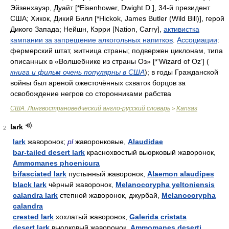
Эйзенхауэр, Дуайт
[*Eisenhower, Dwight D.], 34-
й президент
США; Хикок, Дикий Билл
[*Hickok, James Butler (Wild Bill)],
герой
Дикого Запада; Нейшн, Кэрри
[Nation, Carry],
активистка
кампании за запрещение алкогольных напитков
.
Ассоциации
:
фермерский штат, житница страны; подвержен циклонам, типа
описанных в «Волшебнике из страны Оз»
[*‘Wizard of Oz’] (
книга и фильм очень популярны в США
);
в годы Гражданской
войны был ареной ожесточённых схваток борцов за
освобождение негров со сторонниками рабства
США. Лингвострановедческий англо-русский словарь
Kansas
>
lark
2
lark
жаворонок;
pl
жаворонковые,
Alaudidae
bar-tailed desert lark
краснохвостый вьюрковый жаворонок,
Ammomanes phoenicura
bifasciated lark
пустынный жаворонок,
Alaemon alaudipes
black lark
чёрный жаворонок,
Melanocorypha yeltoniensis
calandra lark
степной жаворонок, джурбай,
Melanocorypha
calandra
crested lark
хохлатый жаворонок,
Galerida cristata
desert lark
вьюрковый жаворонок,
Ammomanes deserti