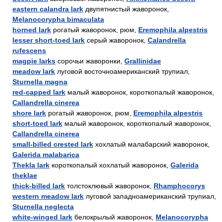
eastern calandra lark
двупятнистый жаворонок,
Melanocorypha bimaculata
horned lark
рогатый жаворонок, рюм,
Eremophila alpestris
lesser short-toed lark
серый жаворонок,
Calandrella
rufescens
magpie larks
сорочьи жаворонки,
Grallinidae
meadow lark
луговой восточноамериканский трупиал,
Sturnella magna
red-capped lark
малый жаворонок, короткопалый жаворонок,
Callandrella cinerea
shore lark
рогатый жаворонок, рюм,
Eremophila alpestris
short-toed lark
малый жаворонок, короткопалый жаворонок,
Callandrella cinerea
small-billed crested lark
хохлатый малабарский жаворонок,
Galerida malabarica
Thekla lark
короткопалый хохлатый жаворонок,
Galerida
theklae
thick-billed lark
толстоклювый жаворонок,
Rhamphocorys
western meadow lark
луговой западноамериканский трупиал,
Sturnella neglecta
white-winged lark
белокрылый жаворонок,
Melanocorypha