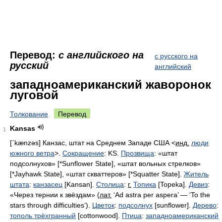
Перевод:
с английского на
с русского на
русский
английский
западноамериканский жаворонок
луговой
Толкование
Перевод
Kansas
1
[ˊkænzǝs]
Канзас, штат на Среднем Западе США
<
инд.
люди
южного ветра
>.
Сокращение
: KS.
Прозвища
:
«штат
подсолнухов»
[*Sunflower State],
«штат вольных стрелков»
[*Jayhawk State],
«штат скваттеров»
[*Squatter State].
Житель
штата
:
канзасец
[Kansan].
Столица
:
г.
Топика
[Topeka].
Девиз
:
«Через тернии к звёздам»
(
лат.
‘Ad astra per aspera’
—
‘To the
stars through difficulties’).
Цветок
:
подсолнух
[sunflower].
Дерево
:
тополь трёхгранный
[cottonwood].
Птица
:
западноамериканский