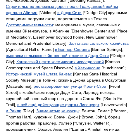
«истекающий кровью Канзас»
[‘Bleeding Kansas’]).
Строительство железных дорог после Гражданской войны
сделало Абилин
[*Abilene]
и Додж-Сити
[*Dodge City]
крупными
станциями погрузки скота, перегоняемого из Техаса
.
Достопримечательности
:
мемориалы и музеи, связанные с
именем Эйзенхауэра, в Абилине
[Eisenhower Center and ‘Place
of Meditation’, Eisenhower boyhood home, New Eisenhower
Memorial and Prudential Library];
Зал славы сельского хозяйства
[Agricultural Hall of Fame]
в Боннер-Спрингс
[Bonner Springs];
выставки сельскохозяйственной техники в Додж-Сити
[*Dodge
City];
Канзасский центр космических исследований
[Kansas
Cosmosphere and Space Discovery]
в Хатчинсоне
[Hutchinson];
Исторический музей штата Канзас
[Kansas State Historical
Society Museum]
в Топике; хижина Джона Брауна в Осауотоми
[Osawatomie];
реставрированная улица Фронт-Стрит
[Front
Street]
в ковбойском городе Додж-Сити; Ларнед, некогда
крупнейший военный форт на дороге в Санта-Фе
[*Santa Fe
Trail],
и всё ещё действующие форты Ливенуорт
[Leavenworth]
и Райли
[Riley].
Знаменитые
канзасцы
:
Бентон, Томас
[*Benton,
Thomas Hart],
художник; Браун, Джон
[*Brown, John],
борец
против рабства; Крайслер, Уолтер
[*Chrysler, Walter P.],
промышленник; Эрхарт, Амелия
[*Earhart, Amelia],
лётчица;