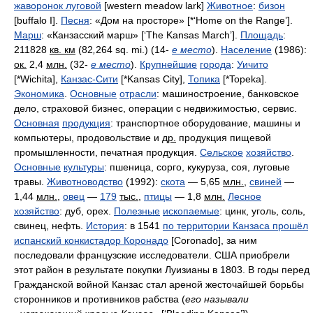
жаворонок луговой
[western meadow lark]
Животное
:
бизон
[buffalo I].
Песня
:
«Дом на просторе»
[*‘Home on the Range’].
Марш
:
«Канзасский марш»
[‘The Kansas March’].
Площадь
:
211828
кв. км
(82
,
264
sq. mi.
) (14-
е место
).
Население
(1986):
ок.
2,4
млн.
(32-
е место
).
Крупнейшие
города
:
Уичито
[*Wichita],
Канзас-Сити
[*Kansas City],
Топика
[*Topeka].
Экономика
.
Основные
отрасли
:
машиностроение, банковское
дело, страховой бизнес, операции с недвижимостью, сервис
.
Основная
продукция
:
транспортное оборудование, машины и
компьютеры, продовольствие и
др.
продукция пищевой
промышленности, печатная продукция
.
Сельское
хозяйство
.
Основные
культуры
:
пшеница, сорго, кукуруза, соя, луговые
травы
.
Животноводство
(1992):
скота
— 5,65
млн.
,
свиней
—
1,44
млн.
,
овец
—
179
тыс.
,
птицы
— 1,8
млн.
Лесное
хозяйство
:
дуб, орех
.
Полезные
ископаемые
:
цинк, уголь, соль,
свинец, нефть
.
История
:
в
1541
по территории Канзаса прошёл
испанский конкистадор Коронадо
[Coronado],
за ним
последовали французские исследователи. США приобрели
этот район в результате покупки Луизианы в
1803.
В годы перед
Гражданской войной Канзас стал ареной жесточайшей борьбы
сторонников и противников рабства
(
его называли