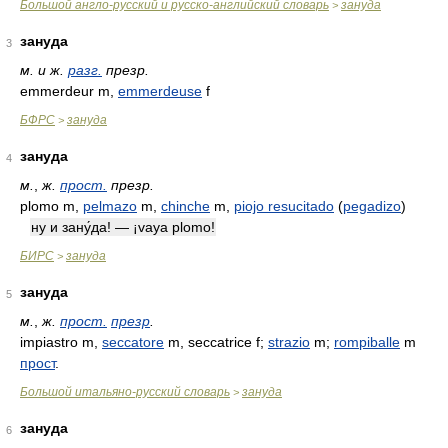
Большой англо-русский и русско-английский словарь
зануда
>
зануда
3
м.
и
ж.
разг.
презр.
emmerdeur m,
emmerdeuse
f
БФРС
зануда
>
зануда
4
м.
,
ж.
прост.
презр.
plomo m,
pelmazo
m,
chinche
m,
piojo resucitado
(
pegadizo
)
ну и зану́да! — ¡vaya plomo!
БИРС
зануда
>
зануда
5
м.
,
ж.
прост.
презр
.
impiastro m,
seccatore
m, seccatrice f;
strazio
m;
rompiballe
m
прост
.
Большой итальяно-русский словарь
зануда
>
зануда
6