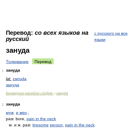
Перевод:
со всех языков на
с русского на все
русский
языки
зануда
Толкование
Перевод
зануда
1
lat.
zanuda
зануда
Беларуска-расейскі слоўнік
зануда
>
зануда
2
муж
.
и жен
.;
разг. bore,
pain in the neck
м. и ж. разг.
tiresome
person
,
pain in the neck
.