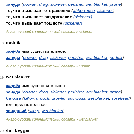
зануда
(
downer
,
drag
,
sickener
,
perisher
,
wet blanket
,
prune
)
то, что вызывает отвращение
(
abhorrence
,
sickener
)
то, что вызывает раздражение
(sickener)
то, что вызывает тошноту
(sickener)
Англо-русский синонимический словарь
sickener
>
nudnik
18
зануда
имя существительное:
зануда
(
downer
,
drag
,
sickener
,
perisher
,
wet blanket
,
nudnik
)
Англо-русский синонимический словарь
nudnik
>
wet blanket
19
зануда
имя существительное:
зануда
(
downer
,
drag
,
sickener
,
perisher
,
wet blanket
,
prune
)
брюзга
(
killjoy
,
grouch
,
growler
,
sourpuss
,
wet blanket
,
sorehead
)
имя прилагательное:
занудный
(
wimp
,
wet blanket
)
Англо-русский синонимический словарь
wet blanket
>
dull beggar
20