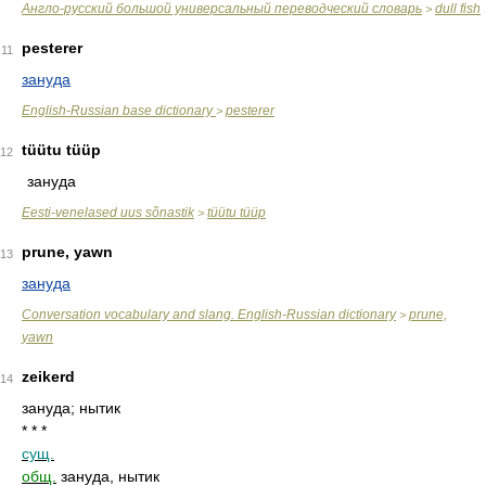
Англо-русский большой универсальный переводческий словарь
dull fish
>
pesterer
11
зануда
English-Russian base dictionary
pesterer
>
tüütu tüüp
12
зануда
Eesti-venelased uus sõnastik
tüütu tüüp
>
prune, yawn
13
зануда
Conversation vocabulary and slang. English-Russian dictionary
prune,
>
yawn
zeikerd
14
зануда; нытик
* * *
сущ.
общ.
зануда, нытик