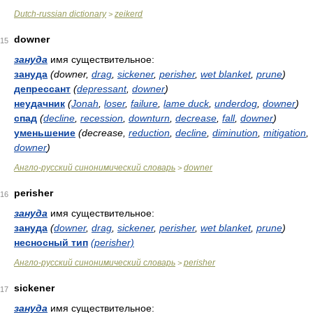
Dutch-russian dictionary
zeikerd
>
downer
15
зануда
имя существительное:
зануда
(downer,
drag
,
sickener
,
perisher
,
wet blanket
,
prune
)
депрессант
(
depressant
,
downer
)
неудачник
(
Jonah
,
loser
,
failure
,
lame duck
,
underdog
,
downer
)
спад
(
decline
,
recession
,
downturn
,
decrease
,
fall
,
downer
)
уменьшение
(decrease,
reduction
,
decline
,
diminution
,
mitigation
,
downer
)
Англо-русский синонимический словарь
downer
>
perisher
16
зануда
имя существительное:
зануда
(
downer
,
drag
,
sickener
,
perisher
,
wet blanket
,
prune
)
несносный тип
(perisher)
Англо-русский синонимический словарь
perisher
>
sickener
17
зануда
имя существительное: