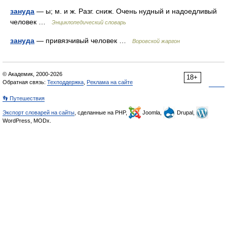
зануда
— ы; м. и ж. Разг. сниж. Очень нудный и надоедливый
человек …
Энциклопедический словарь
зануда
— привязчивый человек …
Воровской жаргон
© Академик, 2000-2026
18+
Обратная связь:
Техподдержка
,
Реклама на сайте
👣 Путешествия
Экспорт словарей на сайты
, сделанные на PHP,
Joomla,
Drupal,
WordPress, MODx.