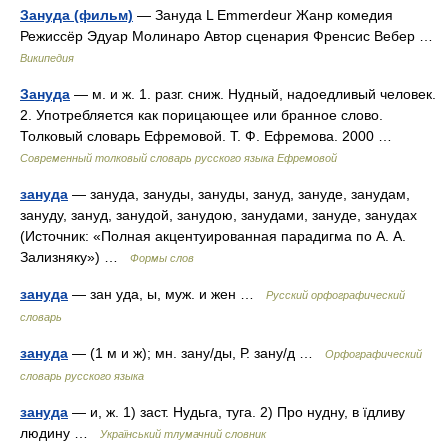
Зануда (фильм)
— Зануда L Emmerdeur Жанр комедия
Режиссёр Эдуар Молинаро Автор сценария Френсис Вебер …
Википедия
Зануда
— м. и ж. 1. разг. сниж. Нудный, надоедливый человек.
2. Употребляется как порицающее или бранное слово.
Толковый словарь Ефремовой. Т. Ф. Ефремова. 2000 …
Современный толковый словарь русского языка Ефремовой
зануда
— зануда, зануды, зануды, зануд, зануде, занудам,
зануду, зануд, занудой, занудою, занудами, зануде, занудах
(Источник: «Полная акцентуированная парадигма по А. А.
Зализняку») …
Формы слов
зануда
— зан уда, ы, муж. и жен …
Русский орфографический
словарь
зануда
— (1 м и ж); мн. зану/ды, Р. зану/д …
Орфографический
словарь русского языка
зануда
— и, ж. 1) заст. Нудьга, туга. 2) Про нудну, в їдливу
людину …
Український тлумачний словник