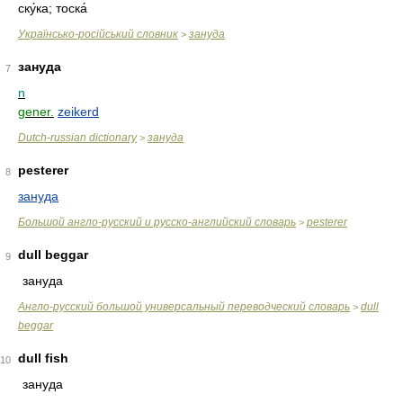
ску́ка; тоска́
Українсько-російський словник
зануда
>
зануда
7
n
gener.
zeikerd
Dutch-russian dictionary
зануда
>
pesterer
8
зануда
Большой англо-русский и русско-английский словарь
pesterer
>
dull beggar
9
зануда
Англо-русский большой универсальный переводческий словарь
dull
>
beggar
dull fish
10
зануда