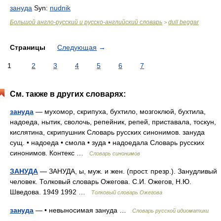
зануда
Syn:
nudnik
Большой англо-русский и русско-английский словарь
dull beggar
>
Страницы
Следующая
→
1
2
3
4
5
6
7
См. также в других словарях:
зануда
— мухомор, скрипуха, бухтило, мозгоклюй, бухтила,
надоеда, нытик, сволочь, репейник, репей, приставала, тоскун,
кислятина, скрипушник Словарь русских синонимов. зануда
сущ. • надоеда • смола • зуда • надоедала Словарь русских
синонимов. Контекс …
Словарь синонимов
ЗАНУДА
— ЗАНУДА, ы, муж. и жен. (прост. презр.). Занудливый
человек. Толковый словарь Ожегова. С.И. Ожегов, Н.Ю.
Шведова. 1949 1992 …
Толковый словарь Ожегова
зануда
— • невыносимая зануда …
Словарь русской идиоматики