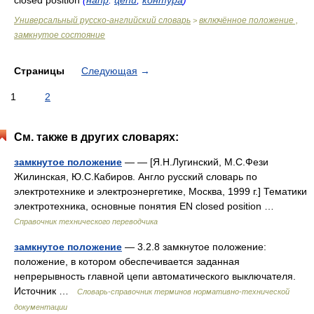
closed position
(
напр
.
цепи
,
контура
)
Универсальный русско-английский словарь
включённое положение ,
>
замкнутое состояние
Страницы
Следующая
→
1
2
См. также в других словарях:
замкнутое положение
— — [Я.Н.Лугинский, М.С.Фези
Жилинская, Ю.С.Кабиров. Англо русский словарь по
электротехнике и электроэнергетике, Москва, 1999 г.] Тематики
электротехника, основные понятия EN closed position …
Справочник технического переводчика
замкнутое положение
— 3.2.8 замкнутое положение:
положение, в котором обеспечивается заданная
непрерывность главной цепи автоматического выключателя.
Источник …
Словарь-справочник терминов нормативно-технической
документации