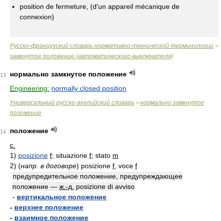
position de fermeture, (d'un appareil mécanique de
connexion)
Русско-французский словарь нормативно-технической терминологии
>
замкнутое положение (автоматического выключателя)
нормально замкнутое положение
13
Engineering:
normally closed position
Универсальный русско-английский словарь
нормально замкнутое
>
положение
положение
14
с.
1)
posizione
f
; situazione
f
; stato
m
2)
(
напр. в договоре
)
posizione
f
, voce
f
предупредительное положение, предупреждающее
положение —
ж.-д.
posizione di avviso
-
вертикальное положение
-
верхнее положение
-
взаимное положение