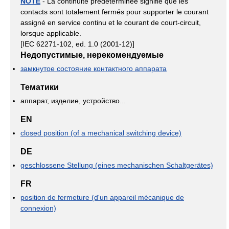
NOTE
- La continuité prédéterminée signifie que les
contacts sont totalement fermés pour supporter le courant
assigné en service continu et le courant de court-circuit,
lorsque applicable.
[IEC 62271-102, ed. 1.0 (2001-12)]
Недопустимые, нерекомендуемые
замкнутое состояние контактного аппарата
Тематики
аппарат, изделие, устройство...
EN
closed position (of a mechanical switching device)
DE
geschlossene Stellung (eines mechanischen Schaltgerätes)
FR
position de fermeture (d'un appareil mécanique de
connexion)