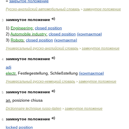
=
закрытое положение
Русско-английский автомобильный словарь
замкнутое положение
>
замкнутое положение
3
1)
Engineering:
closed position
2)
Automobile industry:
closed position
(контактов)
3)
Robots:
closed position
(контакта)
Универсальный русско-английский словарь
замкнутое положение
>
замкнутое положение
4
adj
electr.
Festlegestellung, Schließstellung
(контактов)
Универсальный русско-немецкий словарь
замкнутое положение
>
замкнутое положение
5
эл.
posizione chiusa
Dictionnaire technique russo-italien
замкнутое положение
>
замкнутое положение
6
locked position