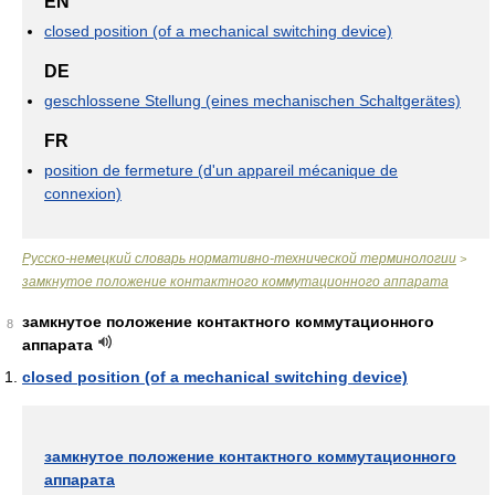
EN
closed position (of a mechanical switching device)
DE
geschlossene Stellung (eines mechanischen Schaltgerätes)
FR
position de fermeture (d'un appareil mécanique de
connexion)
Русско-немецкий словарь нормативно-технической терминологии
>
замкнутое положение контактного коммутационного аппарата
замкнутое положение контактного коммутационного
8
аппарата
closed position (of a mechanical switching device)
замкнутое положение контактного коммутационного
аппарата