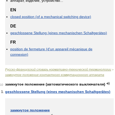
аппарат, изделие, устройство...
EN
closed position (of a mechanical switching device)
DE
geschlossene Stellung (eines mechanischen Schaltgerätes)
FR
position de fermeture (d'un appareil mécanique de
connexion)
Русско-французский словарь нормативно-технической терминологии
>
замкнутое положение контактного коммутационного аппарата
замкнутое положение (автоматического выключателя)
10
geschlossene Stellung (eines mechanischen Schaltgerätes)
замкнутое положение