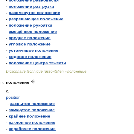
-
положение равновесия
-
положение разгрузки
-
разомкнутое положение
-
разрешающее положение
-
положение рукоятки
-
смещённое положение
-
среднее положение
-
угловое положение
-
устойчивое положение
-
ходовое положение
-
положение центра тяжести
Dictionnaire technique russo-italien
положение
>
положение
15
с.
position
-
закрытое положение
-
замкнутое положение
-
крайнее положение
-
наклонное положение
-
нерабочее положение