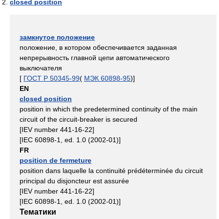
closed position
замкнутое положение
положение, в котором обеспечивается заданная
непрерывность главной цепи автоматического
выключателя
[
ГОСТ Р 50345-99
(
МЭК 60898-95
)]
EN
closed position
position in which the predetermined continuity of the main
circuit of the circuit-breaker is secured
[IEV number 441-16-22]
[IEC 60898-1, ed. 1.0 (2002-01)]
FR
position de fermeture
position dans laquelle la continuité prédéterminée du circuit
principal du disjoncteur est assurée
[IEV number 441-16-22]
[IEC 60898-1, ed. 1.0 (2002-01)]
Тематики