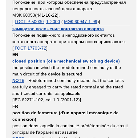
Положение, при котором обеспечена предусмотренная
непрерывность главной цепи аппарата.
МЭК 60050(441-16-22).
[
ГОСТ Р 50030
.
1-2000
(
МЭК 60947-1-99
)]
замкнутое положение контактов аппарата
Положение подвижного и неподвижного контактов
контактного аппарата, при котором они соприкасаются.
[
ГОСТ 17703-72
]
EN
closed position (of a mechanical switching device)
the position in which the predetermined continuity of the
main circuit of the device is secured
NOTE
- Redetermined continuity means that the contacts
are fully engaged to carry the rated normal and the rated
short-circuit currents, as applicable.
[IEC 62271-102, ed. 1.0 (2001-12)]
FR
position de fermeture (d'un appareil mécanique de
connexion)
position dans laquelle la continuité prédéterminée du circuit
principal de l’appareil est assurée