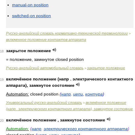
manual-on position
switched-on position
Русско-английский словарь нормативно-технической терминологии
>
включенное положение контактов аппарата
закрытое положение
18
= положение, замкнутое
closed position
Русско-английский автомобильный словарь
закрытое положение
>
включённое положение (напр . электрического контактного
19
аппарата), замкнутое состояние
Automation:
closed position
(
напр
.
цепи
,
контура
)
Универсальный русско-английский словарь
включённое положение
>
(напр . электрического контактного аппарата), замкнутое состояние
включённое положение , замкнутое состояние
20
Automation:
(
напр
.
электрического контактного аппарата
)