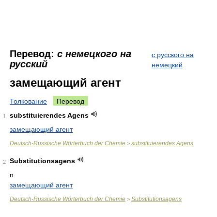
Перевод:
с немецкого на
с русского на
русский
немецкий
замещающий агент
Толкование
Перевод
substituierendes Agens
1
замещающий агент
Deutsch-Russische Wörterbuch der Chemie
substituierendes Agens
>
Substitutionsagens
2
n
замещающий агент
Deutsch-Russische Wörterbuch der Chemie
Substitutionsagens
>