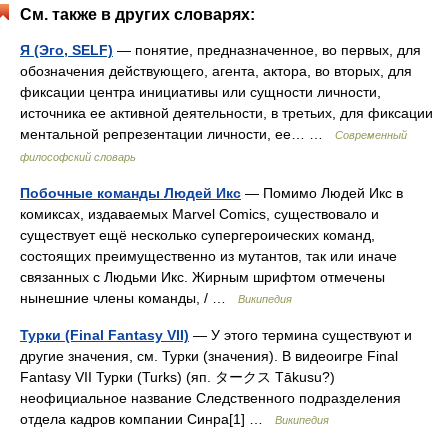
См. также в других словарях:
Я (Эго, SELF)
— понятие, предназначенное, во первых, для
обозначения действующего, агента, актора, во вторых, для
фиксации центра инициативы или сущности личности,
источника ее активной деятельности, в третьих, для фиксации
ментальной репрезентации личности, ее… …
Современный
философский словарь
Побочные команды Людей Икс
— Помимо Людей Икс в
комиксах, издаваемых Marvel Comics, существовало и
существует ещё несколько супергероических команд,
состоящих преимущественно из мутантов, так или иначе
связанных с Людьми Икс. Жирным шрифтом отмечены
нынешние члены команды, / …
Википедия
Турки (Final Fantasy VII)
— У этого термина существуют и
другие значения, см. Турки (значения). В видеоигре Final
Fantasy VII Турки (Turks) (яп. タークス Tākusu?)
неофициальное название Следственного подразделения
отдела кадров компании Синра[1] …
Википедия