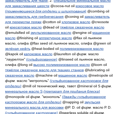
замасливатель для ткани
; 2.
специальное минеральное масло
для замасливания шерсти
@cocoa-nut oil
кокосовое масло
(применяющееся для отделки и шлихтования)
@combing oil
замасливатель для гребнечесания
@coning oil
замасливатель
для перемотки пряжи
@cotton oil
хлопковое масло
@creosote
oil
креозотовое масло
@dead oil
тяжёлое смазочное масло
@emulsified oil
эмульгированное масло
@engine oil
машинное
масло
@finishing oil
аппретурное масло
@flax oil
льняное
масло, олифа
@flax seed oil
льняное масло, олифа
@green oil
зелёная нефть
@heat-bodied oil
полимеризованное масло
@kapok oil
капоковое масло
@laurelton oil
фирм.
масло
"лаурелтон"
(сульфированное)
@linseed oil
льняное масло,
олифа
@long oil
высоко полимеризованное масло
@loom oil
тяжёлое смазочное масло для ткацких станков
@lubricating oil
смазочное масло
@machine oil
машинное масло
@metropole oil
фирм.
масло "метрополь"
(сульфированное касторовое для
отделки)
@mill oil
технический жир, тавот
@mineral oil S
фирм.
минеральное масло S
(препарат для придания блеска)
@monopole oil
фирм.
"монополь"
(дважды сульфированное
касторовое масло для отделки)
@napping oil
эмульсия
минерального масла для ворсовки
@P. D. oil
фирм.
масло Р. D.
(сульфированное касторовое)
@peerless soluble oil
фирм.