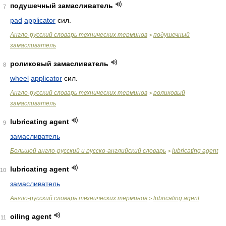
подушечный замасливатель
7
pad
applicator
сил.
Англо-русский словарь технических терминов
подушечный
>
замасливатель
роликовый замасливатель
8
wheel
applicator
сил.
Англо-русский словарь технических терминов
роликовый
>
замасливатель
lubricating agent
9
замасливатель
Большой англо-русский и русско-английский словарь
lubricating agent
>
lubricating agent
10
замасливатель
Англо-русский словарь технических терминов
lubricating agent
>
oiling agent
11