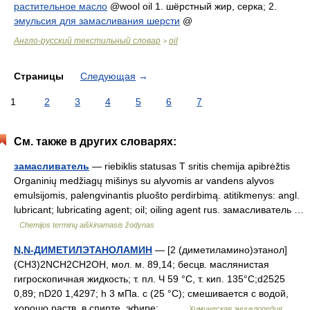
растительное масло
@wool oil 1.
шёрстный жир, серка
; 2.
эмульсия для замасливания шерсти
@
Англо-русский текстильный словар
oil
>
Страницы
Следующая
→
1
2
3
4
5
6
7
См. также в других словарях:
замасливатель
— riebiklis statusas T sritis chemija apibrėžtis
Organinių medžiagų mišinys su alyvomis ar vandens alyvos
emulsijomis, palengvinantis pluošto perdirbimą. atitikmenys: angl.
lubricant; lubricating agent; oil; oiling agent rus. замасливатель …
Chemijos terminų aiškinamasis žodynas
N,N-ДИМЕТИЛЭТАНОЛАМИН
— [2 (диметиламино)этанол]
(CH3)2NCH2CH2OH, мол. м. 89,14; бесцв. маслянистая
гигроскопичная жидкость; т. пл. Ч 59 °С, т. кип. 135°С;d2525
0,89; nD20 1,4297; h 3 мПа. с (25 °С); смешивается с водой,
хорошо раств. в спирте, эфире;… …
Химическая энциклопедия