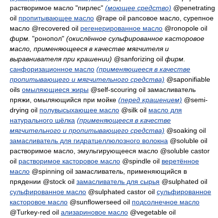
растворимое масло "пирлес"
(моющее средство)
@penetrating
oil
пропитывающее масло
@rape oil
рапсовое масло, сурепное
масло
@recovered oil
регенерированное масло
@ronopole oil
фирм.
"ронопол"
(окислённое сульфированное касторовое
масло, применяющееся в качестве мягчителя и
выравнивателя при крашении)
@sanforizing oil
фирм.
санфоризационное масло
(применяющееся в качестве
пропитывающего и мягчительного средства)
@saponifiable
oils
омыляющиеся жиры
@self-scouring oil
замасливатель
пряжи, омыляющийся при мойке
(перед крашением)
@semi-
drying oil
полувысыхающее масло
@silk oil
масло для
натурального шёлка
(применяющееся в качестве
мягчительного и пропитывающего средства)
@soaking oil
замасливатель для гидратцеллюлозного волокна
@soluble oil
растворимое масло, эмульгирующееся масло
@soluble castor
oil
растворимое касторовое масло
@spindle oil
веретённое
масло
@spinning oil
замасливатель, применяющийся в
прядении
@stock oil
замасливатель для сырья
@sulphated oil
сульфированное масло
@sulphated castor oil
сульфированное
касторовое масло
@sunflowerseed oil
подсолнечное масло
@Turkey-red oil
ализариновое масло
@vegetable oil