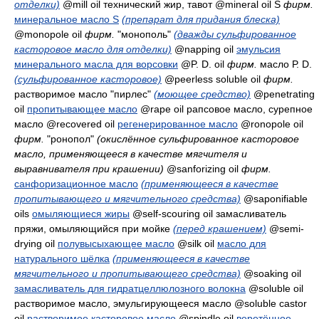
отделки)
@mill oil
технический жир, тавот
@mineral oil S
фирм.
минеральное масло S
(препарат для придания блеска)
@monopole oil
фирм.
"монополь"
(дважды сульфированное
касторовое масло для отделки)
@napping oil
эмульсия
минерального масла для ворсовки
@P. D. oil
фирм.
масло Р. D.
(сульфированное касторовое)
@peerless soluble oil
фирм.
растворимое масло "пирлес"
(моющее средство)
@penetrating
oil
пропитывающее масло
@rape oil
рапсовое масло, сурепное
масло
@recovered oil
регенерированное масло
@ronopole oil
фирм.
"ронопол"
(окислённое сульфированное касторовое
масло, применяющееся в качестве мягчителя и
выравнивателя при крашении)
@sanforizing oil
фирм.
санфоризационное масло
(применяющееся в качестве
пропитывающего и мягчительного средства)
@saponifiable
oils
омыляющиеся жиры
@self-scouring oil
замасливатель
пряжи, омыляющийся при мойке
(перед крашением)
@semi-
drying oil
полувысыхающее масло
@silk oil
масло для
натурального шёлка
(применяющееся в качестве
мягчительного и пропитывающего средства)
@soaking oil
замасливатель для гидратцеллюлозного волокна
@soluble oil
растворимое масло, эмульгирующееся масло
@soluble castor
oil
растворимое касторовое масло
@spindle oil
веретённое