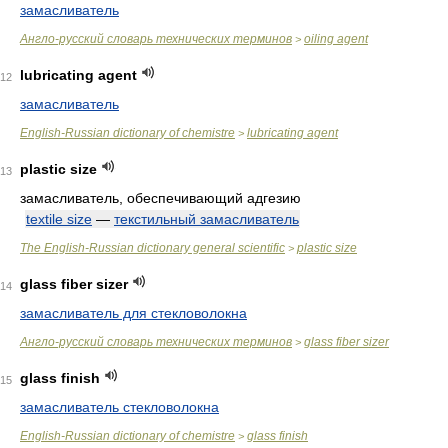
замасливатель
Англо-русский словарь технических терминов
oiling agent
>
lubricating agent
12
замасливатель
English-Russian dictionary of chemistre
lubricating agent
>
plastic size
13
замасливатель, обеспечивающий адгезию
textile size
—
текстильный замасливатель
The English-Russian dictionary general scientific
plastic size
>
glass fiber sizer
14
замасливатель для стекловолокна
Англо-русский словарь технических терминов
glass fiber sizer
>
glass finish
15
замасливатель стекловолокна
English-Russian dictionary of chemistre
glass finish
>