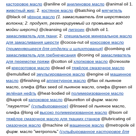
касторовое масло
@aniline oil
анилиновое масло
@animal oil 1.
животный жир
; 2.
костяное масло
@batching oil
мягчитель
@black oil
чёрное масло
(1. замасливатель для шерстяного
волокна; 2. продукт, регенерируемый из промывных вод
мойки шерсти)
@cleansing oil
лигроин
@cloth oil 1.
замасливатель для ткани
; 2.
специальное минеральное масло
для замасливания шерсти
@cocoa-nut oil
кокосовое масло
(применяющееся для отделки и шлихтования)
@combing oil
замасливатель для гребнечесания
@coning oil
замасливатель
для перемотки пряжи
@cotton oil
хлопковое масло
@creosote
oil
креозотовое масло
@dead oil
тяжёлое смазочное масло
@emulsified oil
эмульгированное масло
@engine oil
машинное
масло
@finishing oil
аппретурное масло
@flax oil
льняное
масло, олифа
@flax seed oil
льняное масло, олифа
@green oil
зелёная нефть
@heat-bodied oil
полимеризованное масло
@kapok oil
капоковое масло
@laurelton oil
фирм.
масло
"лаурелтон"
(сульфированное)
@linseed oil
льняное масло,
олифа
@long oil
высоко полимеризованное масло
@loom oil
тяжёлое смазочное масло для ткацких станков
@lubricating oil
смазочное масло
@machine oil
машинное масло
@metropole oil
фирм.
масло "метрополь"
(сульфированное касторовое для