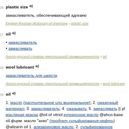
plastic size
16
замасливатель, обеспечивающий адгезию
English-Russian dictionary of chemistre
plastic size
>
oil
17
•
замасливатель
•
замасливать
Англо-русский словарь текстильной промышленности
oil
>
wool lubricant
18
замасливатель для шерсти
Англо-русский словарь текстильной промышленности
wool lubricant
>
oil
19
1.
масло
(растительное или минеральное)
; 2.
смазочный
материал
; 3.
замасливатель
; 4.
смазывать
; 5.
замасливать
|| pl
масляная краска
@oil of vitriol
купоросное масло
@ahco-base
oil
фирм.
масло "ахко"
(продукт сульфирования нефти)
@alizarin oil 1.
ализариновое масло
; 2.
сульфированное