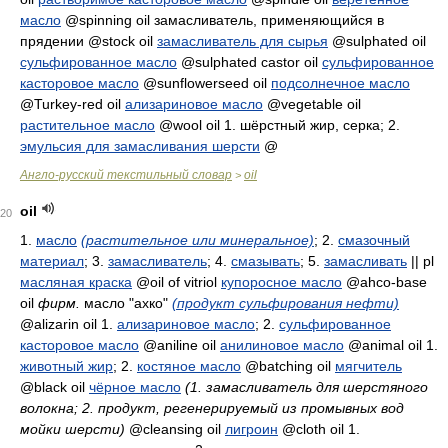
масло
@spinning oil
замасливатель, применяющийся в
прядении
@stock oil
замасливатель для сырья
@sulphated oil
сульфированное масло
@sulphated castor oil
сульфированное
касторовое масло
@sunflowerseed oil
подсолнечное масло
@Turkey-red oil
ализариновое масло
@vegetable oil
растительное масло
@wool oil 1.
шёрстный жир, серка
; 2.
эмульсия для замасливания шерсти
@
Англо-русский текстильный словар
oil
>
oil
20
1.
масло
(растительное или минеральное)
; 2.
смазочный
материал
; 3.
замасливатель
; 4.
смазывать
; 5.
замасливать
|| pl
масляная краска
@oil of vitriol
купоросное масло
@ahco-base
oil
фирм.
масло "ахко"
(продукт сульфирования нефти)
@alizarin oil 1.
ализариновое масло
; 2.
сульфированное
касторовое масло
@aniline oil
анилиновое масло
@animal oil 1.
животный жир
; 2.
костяное масло
@batching oil
мягчитель
@black oil
чёрное масло
(1. замасливатель для шерстяного
волокна; 2. продукт, регенерируемый из промывных вод
мойки шерсти)
@cleansing oil
лигроин
@cloth oil 1.