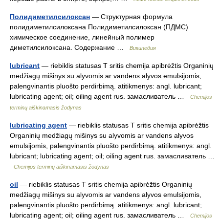
Полидиметилсилоксан
— Структурная формула
полидиметилсилоксана Полидиметилсилоксан (ПДМС)
химическое соединение, линейный полимер
диметилсилоксана. Содержание …
Википедия
lubricant
— riebiklis statusas T sritis chemija apibrėžtis Organinių
medžiagų mišinys su alyvomis ar vandens alyvos emulsijomis,
palengvinantis pluošto perdirbimą. atitikmenys: angl. lubricant;
lubricating agent; oil; oiling agent rus. замасливатель …
Chemijos
terminų aiškinamasis žodynas
lubricating agent
— riebiklis statusas T sritis chemija apibrėžtis
Organinių medžiagų mišinys su alyvomis ar vandens alyvos
emulsijomis, palengvinantis pluošto perdirbimą. atitikmenys: angl.
lubricant; lubricating agent; oil; oiling agent rus. замасливатель …
Chemijos terminų aiškinamasis žodynas
oil
— riebiklis statusas T sritis chemija apibrėžtis Organinių
medžiagų mišinys su alyvomis ar vandens alyvos emulsijomis,
palengvinantis pluošto perdirbimą. atitikmenys: angl. lubricant;
lubricating agent; oil; oiling agent rus. замасливатель …
Chemijos