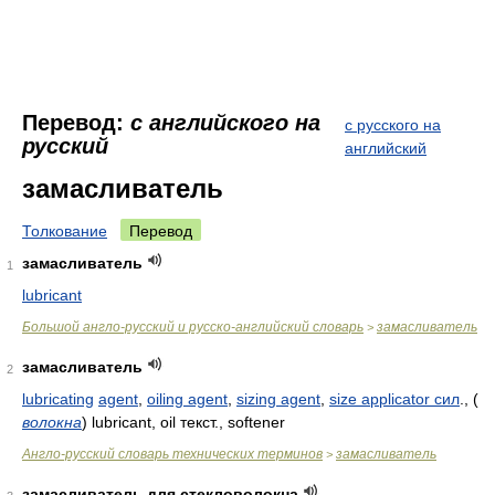
Перевод:
с английского на
с русского на
русский
английский
замасливатель
Толкование
Перевод
замасливатель
1
lubricant
Большой англо-русский и русско-английский словарь
замасливатель
>
замасливатель
2
lubricating
agent
,
oiling agent
,
sizing agent
,
size applicator сил
.,
(
волокна
)
lubricant, oil текст., softener
Англо-русский словарь технических терминов
замасливатель
>
замасливатель для стекловолокна