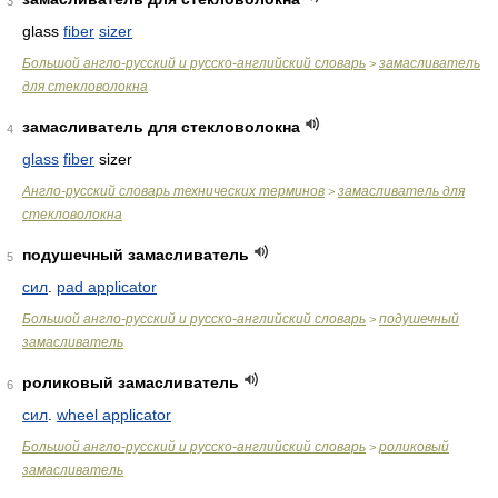
3
glass
fiber
sizer
Большой англо-русский и русско-английский словарь
замасливатель
>
для стекловолокна
замасливатель для стекловолокна
4
glass
fiber
sizer
Англо-русский словарь технических терминов
замасливатель для
>
стекловолокна
подушечный замасливатель
5
сил
.
pad applicator
Большой англо-русский и русско-английский словарь
подушечный
>
замасливатель
роликовый замасливатель
6
сил
.
wheel applicator
Большой англо-русский и русско-английский словарь
роликовый
>
замасливатель