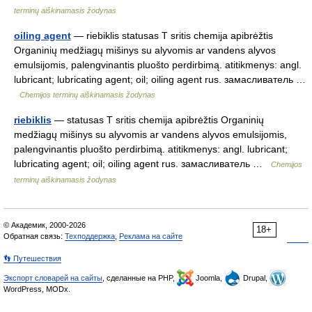
terminų aiškinamasis žodynas
oiling agent
— riebiklis statusas T sritis chemija apibrėžtis
Organinių medžiagų mišinys su alyvomis ar vandens alyvos
emulsijomis, palengvinantis pluošto perdirbimą. atitikmenys: angl.
lubricant; lubricating agent; oil; oiling agent rus. замасливатель …
Chemijos terminų aiškinamasis žodynas
riebiklis
— statusas T sritis chemija apibrėžtis Organinių
medžiagų mišinys su alyvomis ar vandens alyvos emulsijomis,
palengvinantis pluošto perdirbimą. atitikmenys: angl. lubricant;
lubricating agent; oil; oiling agent rus. замасливатель …
Chemijos
terminų aiškinamasis žodynas
© Академик, 2000-2026
18+
Обратная связь:
Техподдержка
,
Реклама на сайте
👣 Путешествия
Экспорт словарей на сайты
, сделанные на PHP,
Joomla,
Drupal,
WordPress, MODx.