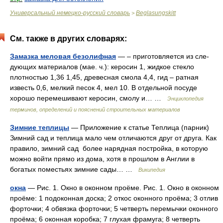
Универсальный немецко-русский словарь
Beglasungskitt
>
См. также в других словарях:
Замазка меловая безолифная
— – приготовляется из сле­
дующих материалов (мае. ч.): керосин 1, жидкое стек­ло
плотностью 1,36 1,45, древесная смола 4,4, гид – ратная
известь 0,6, мелкий песок 4, мел 10. В от­дельной посуде
хорошо перемешивают керосин, смолу и… …
Энциклопедия
терминов, определений и пояснений строительных материалов
Зимние теплицы
— Приложение к статье Теплица (парник)
Зимний сад и теплица мало чем отличаются друг от друга. Как
правило, зимний сад более нарядная постройка, в которую
можно войти прямо из дома, хотя в прошлом в Англии в
богатых поместьях зимние сады… …
Википедия
окна
— Рис. 1. Окно в оконном проёме. Рис. 1. Окно в оконном
проёме: 1 подоконная доска; 2 откос оконного проёма; 3 отлив
форточки; 4 обвязка форточки; 5 четверть перемычки оконного
проёма; 6 оконная коробка; 7 глухая фрамуга; 8 четверть