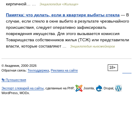
кирпичной… …
Энциклопедия «Жилище»
Памятка: что делать, если в квартире выбиты стекла
— В
случае, если стекло в окне выбито в результате чрезвычайного
происшествия, следует оперативно зафиксировать
повреждения имущества. Для этого вызывается комиссия
Товарищества собственников жилья (ТСЖ) или представители
власти, которые составляют …
Энциклопедия ньюсмейкеров
© Академик, 2000-2026
18+
Обратная связь:
Техподдержка
,
Реклама на сайте
👣 Путешествия
Экспорт словарей на сайты
, сделанные на PHP,
Joomla,
Drupal,
WordPress, MODx.