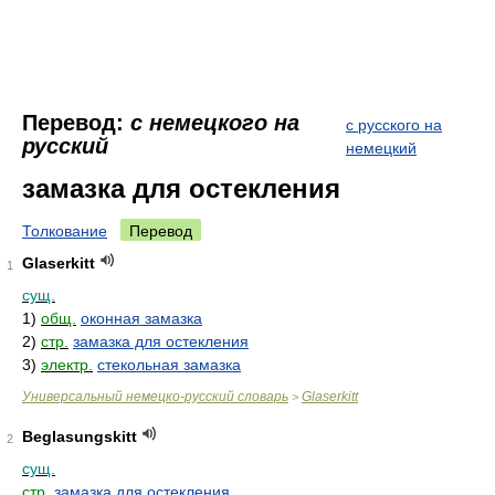
Перевод:
с немецкого на
с русского на
русский
немецкий
замазка для остекления
Толкование
Перевод
Glaserkitt
1
сущ.
1)
общ.
оконная замазка
2)
стр.
замазка для остекления
3)
электр.
стекольная замазка
Универсальный немецко-русский словарь
Glaserkitt
>
Beglasungskitt
2
сущ.
стр.
замазка для остекления