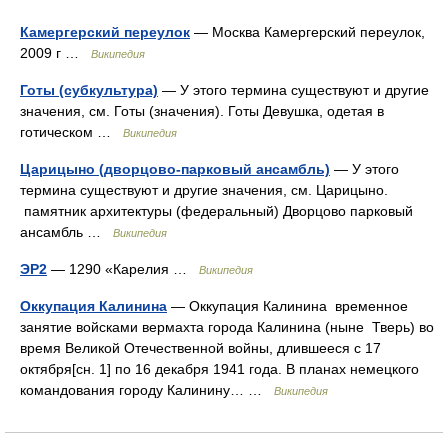
Камергерский переулок
— Москва Камергерский переулок,
2009 г …
Википедия
Готы (субкультура)
— У этого термина существуют и другие
значения, см. Готы (значения). Готы Девушка, одетая в
готическом …
Википедия
Царицыно (дворцово-парковый ансамбль)
— У этого
термина существуют и другие значения, см. Царицыно.
памятник архитектуры (федеральный) Дворцово парковый
ансамбль …
Википедия
ЭР2
— 1290 «Карелия …
Википедия
Оккупация Калинина
— Оккупация Калинина временное
занятие войсками вермахта города Калинина (ныне Тверь) во
время Великой Отечественной войны, длившееся с 17
октября[сн. 1] по 16 декабря 1941 года. В планах немецкого
командования городу Калинину… …
Википедия