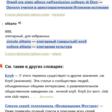
Orwell era stato allievo nell'esclusivo collegio di Eton
—
Оруэлл учился в аристократическом Итонском колледже
Il nuovo dizionario italiano-russo
esclusivo
>
elitario
2
agg.
элитарный, для избранных
circolo elitario
—
элитарный (закрытый) клуб
cultura elitaria
—
элитарная культура
Il nuovo dizionario italiano-russo
elitario
>
См. также в других словарях:
Клуб
— У этого термина существуют и другие значения, см.
Клуб (значения). Эта статья о сообществах людей,
объединенных общими интересами; о развлекательном
общественном заведении см.: ночной клуб. Клуб (от англ. clob
или club через… …
Википедия
Список серий телесериала «Возвращение Мухтара»
—
Ниже приведён полный список и описание всех серий