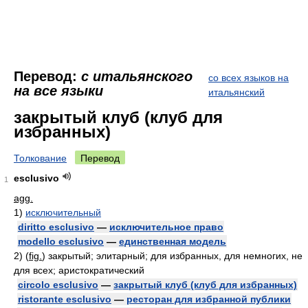
Перевод:
с итальянского
со всех языков на
на все языки
итальянский
закрытый клуб (клуб для
избранных)
Толкование
Перевод
esclusivo
1
agg.
1)
исключительный
diritto esclusivo
—
исключительное право
modello esclusivo
—
единственная модель
2)
(
fig.
)
закрытый; элитарный; для избранных, для немногих, не
для всех; аристократический
circolo esclusivo
—
закрытый клуб (клуб для избранных)
ristorante esclusivo
—
ресторан для избранной публики