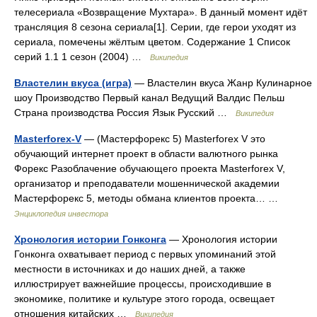
телесериала «Возвращение Мухтара». В данный момент идёт
трансляция 8 сезона сериала[1]. Серии, где герои уходят из
сериала, помечены жёлтым цветом. Содержание 1 Список
серий 1.1 1 сезон (2004) …
Википедия
Властелин вкуса (игра)
— Властелин вкуса Жанр Кулинарное
шоу Производство Первый канал Ведущий Валдис Пельш
Страна производства Россия Язык Русский …
Википедия
Masterforex-V
— (Мастерфорекс 5) Masterforex V это
обучающий интернет проект в области валютного рынка
Форекс Разоблачение обучающего проекта Masterforex V,
организатор и преподаватели мошеннической академии
Мастерфорекс 5, методы обмана клиентов проекта… …
Энциклопедия инвестора
Хронология истории Гонконга
— Хронология истории
Гонконга охватывает период с первых упоминаний этой
местности в источниках и до наших дней, а также
иллюстрирует важнейшие процессы, происходившие в
экономике, политике и культуре этого города, освещает
отношения китайских …
Википедия