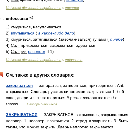
Universal diccionario español-ruso
encarnar
>
enfoscarse
15
1)
хмуриться, насупливаться
2)
впутываться
(
в какое-либо дело
)
3)
хмуриться, затягиваться (заволакиваться) тучами
(
о небе
)
4)
Сал.
прикрываться, закрываться; одеваться
5)
Сал.
см.
esconder
II 1)
Universal diccionario español-ruso
enfoscarse
>
См. также в других словарях:
закрываться
— запираться, затворяться, притворяться. Ant.
открываться Словарь русских синонимов. закрываться 1. / об
окне, двери и т. п.: затворяться // резко: захлопываться / о
глазах …
Словарь синонимов
ЗАКРЫВАТЬСЯ
— ЗАКРЫВАТЬСЯ, закрываюсь, закрываешься,
несовер. 1. несовер. к закрыться. 2. страд. к закрывать. 3. Быть
таким, что можно закрыть. Дверь неплотно закрывается.