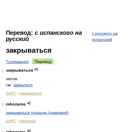
Перевод:
с испанского на
с русского на
русский
испанский
закрываться
Толкование
Перевод
закрываться
1
несов.
см.
закрыться
БИРС
закрываться
>
rebozarse
2
закрываться плащом (накидкой)
БИРС
rebozarse
>
rebozarse