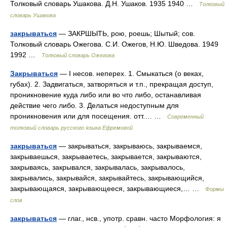
Толковый словарь Ушакова. Д.Н. Ушаков. 1935 1940 …
Толковый
словарь Ушакова
закрываться
— ЗАКРШЫТЬ, рою, роешь; Шытый; сов.
Толковый словарь Ожегова. С.И. Ожегов, Н.Ю. Шведова. 1949
1992 …
Толковый словарь Ожегова
Закрываться
— I несов. неперех. 1. Смыкаться (о веках,
губах). 2. Задвигаться, затворяться и т.п., прекращая доступ,
проникновение куда либо или во что либо, останавливая
действие чего либо. 3. Делаться недоступным для
проникновения или для посещения. отт.… …
Современный
толковый словарь русского языка Ефремовой
закрываться
— закрываться, закрываюсь, закрываемся,
закрываешься, закрываетесь, закрывается, закрываются,
закрываясь, закрывался, закрывалась, закрывалось,
закрывались, закрывайся, закрывайтесь, закрывающийся,
закрывающаяся, закрывающееся, закрывающиеся,… …
Формы
слов
закрываться
— глаг., нсв., употр. сравн. часто Морфология: я