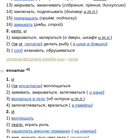
13)
закрывать, заканчивать
(
собрание; прения, дискуссию
)
14)
заключать, подписывать
(
договор
и т.п.
)
15)
прекращать
(
приём, подписку
)
16)
замыкать
(
ряды, строй
)
2.
непр.
vi
1)
закрываться, запираться
(
о двери, шкафе
и т.п.
)
2)
(
тж
vt
,
cerrarse
)
делать рыбу
(
в игре в домино
)
3)
(
con
)
атаковать, обрушиваться
Universal diccionario español-ruso
cerrar
>
encarnar
14
1.
vi
1)
(
тж
encarnarse
)
воплощаться
2)
заживать, закрываться, затягиваться
(
о ране
)
3)
вонзаться в тело
(
об острие
и т.п.
)
4)
запечатлеваться; врезаться
(
в память
)
2.
vt
1)
воплощать
2)
театр.
играть роль
3)
нацеплять мясную приманку
(
на крючок
)
4)
жив.
красить под цвет тела
(
статую
)