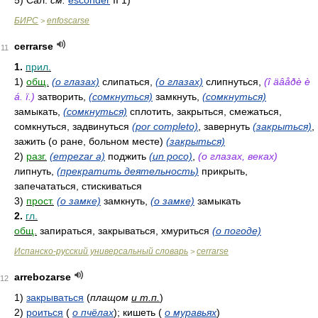
5)
Сал.
см.
esconder
II 1)
БИРС
enfoscarse
>
cerrarse
11
1.
прил.
1)
общ.
(о глазах)
слипаться,
(о глазах)
слипнуться,
(î äâåðè è
á. ï.)
затворить,
(сомкнуться)
замкнуть,
(сомкнуться)
замыкать,
(сомкнуться)
сплотить, закрыться, смежаться,
сомкнуться, задвинуться
(por completo)
, завернуть
(закрыться)
,
зажить (о ране, больном месте)
(закрыться)
2)
разг.
(empezar a)
поджить
(un poco)
,
(о глазах, веках)
липнуть,
(прекратить деятельность)
прикрыть,
запечататься, стискиваться
3)
прост.
(о замке)
замкнуть,
(о замке)
замыкать
2.
гл.
общ.
запираться, закрываться, хмуриться
(о погоде)
Испанско-русский универсальный словарь
cerrarse
>
arrebozarse
12
1)
закрываться
(
плащом
и т.п.
)
2)
роиться
(
о пчёлах
)
; кишеть
(
о муравьях
)