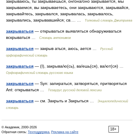
закрываюсь, ты закрываешься, он/она/оно закрывается, мы
закрываемся, вы закрываетесь, они закрываются, закрывайся,
закрывайтесь, закрывался, закрывалась, закрывалось,
закрывались, закрывавшийся; св.… …
Толковый словарь Дмитриева
закрываться
— открываться выявляться обнаруживаться
вскрываться …
Словарь антонимов
закрываться
— закрыв аться, аюсь, ается …
Русский
орфографический словарь
закрываться
— (I), закрыва/ю(сь), ва/ешь(ся), ва/ют(ся) …
Орфографический словарь русского языка
закрываться
— Syn: запираться, затворяться, притворяться
Ant: открываться …
Тезаурус русской деловой лексики
закрываться
— см. Закрыть и Закрыться …
Энциклопедический
словарь
© Академик, 2000-2026
18+
Обратная связь:
Техподдержка
,
Реклама на сайте