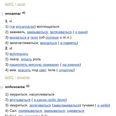
БИРС
cerrar
>
encarnar
9
1.
vi
1)
(тж
encarnarse
)
воплощаться
2)
заживать,
закрываться
,
затягиваться
(
о ране
)
3)
вонзаться в
тело
(
об
острие
и т.п.
)
4)
запечатлеваться;
врезаться
(
в память
)
2.
vt
1)
воплощать
2)
театр.
играть
роль
3)
нацеплять мясную приманку
(
на крючок
)
4)
жив.
красить
под
цвет
тела
(
статую
)
БИРС
encarnar
>
enfoscarse
10
1)
хмуриться, насупливаться
2)
впутываться
(
в какое-либо дело
)
3)
хмуриться,
затягиваться
(
заволакиваться
) тучами
(
о небе
)
4)
Сал.
прикрываться
,
закрываться
;
одеваться