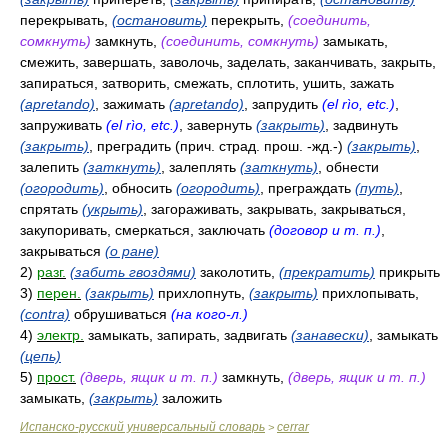
перекрывать,
(остановить)
перекрыть,
(соединить,
сомкнуть)
замкнуть,
(соединить, сомкнуть)
замыкать,
смежить, завершать, заволочь, заделать, заканчивать, закрыть,
запираться, затворить, смежать, сплотить, ушить, зажать
(apretando)
, зажимать
(apretando)
, запрудить
(el rìo, etc.)
,
запруживать
(el rìo, etc.)
, завернуть
(закрыть)
, задвинуть
(закрыть)
, преградить (прич. страд. прош. -жд.-)
(закрыть)
,
залепить
(заткнуть)
, залеплять
(заткнуть)
, обнести
(огородить)
, обносить
(огородить)
, преграждать
(путь)
,
спрятать
(укрыть)
, загораживать, закрывать, закрываться,
закупоривать, смеркаться, заключать
(договор и т. п.)
,
закрываться
(о ране)
2)
разг.
(забить гвоздями)
заколотить,
(прекратить)
прикрыть
3)
перен.
(закрыть)
прихлопнуть,
(закрыть)
прихлопывать,
(contra)
обрушиваться
(на кого-л.)
4)
электр.
замыкать, запирать, задвигать
(занавески)
, замыкать
(цепь)
5)
прост.
(дверь, ящик и т. п.)
замкнуть,
(дверь, ящик и т. п.)
замыкать,
(закрыть)
заложить
Испанско-русский универсальный словарь
cerrar
>