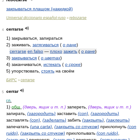
3
закрываться плащом (накидкой)
Universal diccionario español-ruso
rebozarse
>
cerrarse
4
1)
закрываться, запираться
2)
заживать,
затягиваться
(
о ране
)
cerrarse
en falso
—
плохо
зажить
(
о ране
)
3)
закрываться
(
о цветах
)
4)
заканчиваться,
истекать
(
о сроке
)
5)
упорствовать,
стоять
на своём
БИРС
cerrarse
>
cerrar
5
гл.
1)
общ.
(дверь, ящик и т. п.)
запереть,
(дверь, ящик и т. п.)
запирать,
(загородить)
заставить
(con)
,
(загородить)
заставлять
(con)
,
(заделать)
забить
(закрыть)
,
(заклеить)
запечатать
(una carta)
,
(закрыть со стуком)
прихлопнуть
(con
ruido)
,
(закрыть со стуком)
прихлопывать
(con ruido)
,
(закрыть)
припереть,
(закрыть)
припирать,
(остановить)