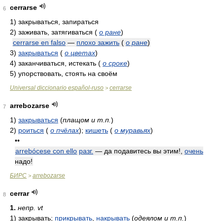
cerrarse
6
1)
закрываться, запираться
2)
заживать, затягиваться
(
о ране
)
cerrarse en falso
—
плохо зажить
(
о ране
)
3)
закрываться
(
о цветах
)
4)
заканчиваться, истекать
(
о сроке
)
5)
упорствовать, стоять на своём
Universal diccionario español-ruso
cerrarse
>
arrebozarse
7
1)
закрываться
(
плащом и т.п.
)
2)
роиться
(
о пчёлах
)
;
кишеть
(
о муравьях
)
••
arrebócese con ello
разг.
— да подавитесь вы этим!,
очень
надо!
БИРС
arrebozarse
>
cerrar
8
1.
непр. vt
1)
закрывать;
прикрывать
,
накрывать
(
одеялом и т.п.
)