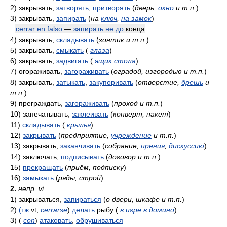
2)
закрывать,
затворять
,
притворять
(
дверь,
окно
и т.п.
)
3)
закрывать,
запирать
(
на
ключ
,
на замок
)
cerrar
en falso
—
запирать
не до
конца
4)
закрывать,
складывать
(
зонтик и т.п.
)
5)
закрывать,
смыкать
(
глаза
)
6)
закрывать,
задвигать
(
ящик стола
)
7)
огораживать,
загораживать
(
оградой, изгородью и т.п.
)
8)
закрывать,
затыкать
,
закупоривать
(
отверстие,
брешь
и
т.п.
)
9)
преграждать,
загораживать
(
проход и т.п.
)
10)
запечатывать,
заклеивать
(
конверт, пакет
)
11)
складывать
(
крылья
)
12)
закрывать
(
предприятие,
учреждение
и т.п.
)
13)
закрывать,
заканчивать
(
собрание;
прения
,
дискуссию
)
14)
заключать,
подписывать
(
договор и т.п.
)
15)
прекращать
(
приём, подписку
)
16)
замыкать
(
ряды, строй
)
2.
непр. vi
1)
закрываться,
запираться
(
о двери, шкафе и т.п.
)
2)
(тж
vt,
cerrarse
)
делать
рыбу
(
в игре в домино
)
3)
(
con
)
атаковать
,
обрушиваться