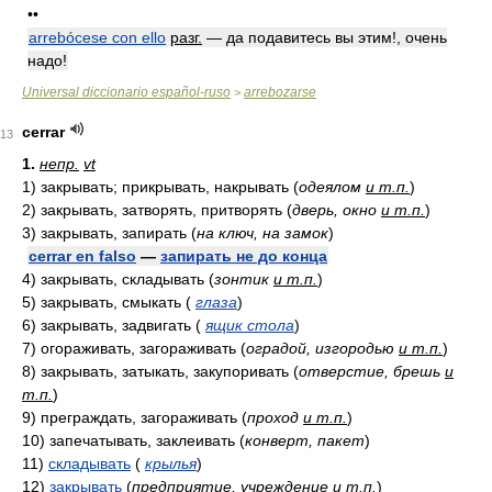
••
arrebócese con ello
разг.
— да подавитесь вы этим!, очень
надо!
Universal diccionario español-ruso
arrebozarse
>
cerrar
13
1.
непр.
vt
1)
закрывать; прикрывать, накрывать
(
одеялом
и т.п.
)
2)
закрывать, затворять, притворять
(
дверь, окно
и т.п.
)
3)
закрывать, запирать
(
на ключ, на замок
)
cerrar en falso
—
запирать не до конца
4)
закрывать, складывать
(
зонтик
и т.п.
)
5)
закрывать, смыкать
(
глаза
)
6)
закрывать, задвигать
(
ящик стола
)
7)
огораживать, загораживать
(
оградой, изгородью
и т.п.
)
8)
закрывать, затыкать, закупоривать
(
отверстие, брешь
и
т.п.
)
9)
преграждать, загораживать
(
проход
и т.п.
)
10)
запечатывать, заклеивать
(
конверт, пакет
)
11)
складывать
(
крылья
)
12)
закрывать
(
предприятие, учреждение
и т.п.
)