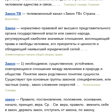
человеком единства и связи,… …
Толковый словарь Ушакова
Закон ТВ
— телевизионный канал «Закон ТВ» Страна …
Википедия
Закон
— нормативно правовой акт высшего представительного
органа государственной власти или самого народа,
регулирующий наиболее значимые отношения, воплощающий
права и свободы человека, его приоритеты и ценности и
обладающий наивысшей юридической силой… …
Элементарные начала общей теории права
Закон
— 1) необходимое, существенное, устойчивое,
повторяющееся отношение между явлениями в природе и
обществе. Понятие закон родственно понятию сущности.
Существуют три основные группы законов: специфические, или
частные (напр., закон сложения скоростей …
Политология.
Словарь.
закон
— Правило, постановление, положение, основание,
начало, принцип; вера. Ср. . См. вера, правило.. вменить себе
в закон, держать закон, отступать от закона, по закону,