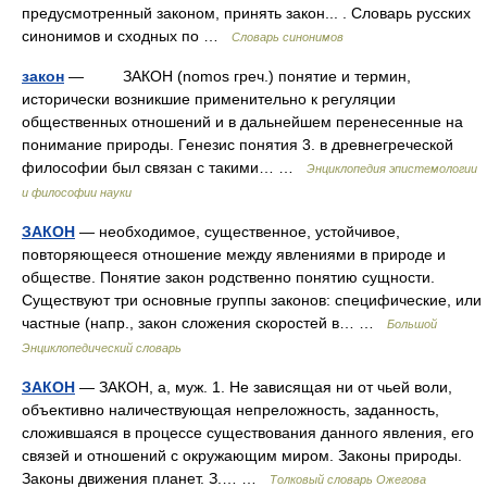
предусмотренный законом, принять закон... . Словарь русских
синонимов и сходных по …
Словарь синонимов
закон
— ЗАКОН (nomos греч.) понятие и термин,
исторически возникшие применительно к регуляции
общественных отношений и в дальнейшем перенесенные на
понимание природы. Генезис понятия 3. в древнегреческой
философии был связан с такими… …
Энциклопедия эпистемологии
и философии науки
ЗАКОН
— необходимое, существенное, устойчивое,
повторяющееся отношение между явлениями в природе и
обществе. Понятие закон родственно понятию сущности.
Существуют три основные группы законов: специфические, или
частные (напр., закон сложения скоростей в… …
Большой
Энциклопедический словарь
ЗАКОН
— ЗАКОН, а, муж. 1. Не зависящая ни от чьей воли,
объективно наличествующая непреложность, заданность,
сложившаяся в процессе существования данного явления, его
связей и отношений с окружающим миром. Законы природы.
Законы движения планет. З.… …
Толковый словарь Ожегова