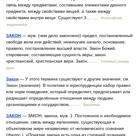
связь между предметами, составными элементами данного
предмета, между свойствами вещей, а также между
свойствами внутри вещи. Существуют 3.… …
Философская
энциклопедия
ЗАКОН
— муж. (чем дело закончено) предел, постановленный
свободе воли или действий; неминучее начало, основание;
правило, постановление высшей власти. Закон Божий,
откровение, составляющее сущность веры; закон
христианский, христианская вера. Закон… …
Толковый словарь
Даля
Закон
— У этого термина существуют и другие значения, см.
Закон (значения). В политике и юриспруденции набор правил
или норм поведения, который определяет, предписывает или
разрешает определённые отношения между людьми,
организациями и государством,… …
Википедия
ЗАКОН
— ЗАКОН, закона, муж. 1. Постоянное и необходимое
отношение, связь между явлениями, существующая в
объективном мире независимо от человеческого сознания
(филос.). «Понятие закона есть одна из ступеней познания