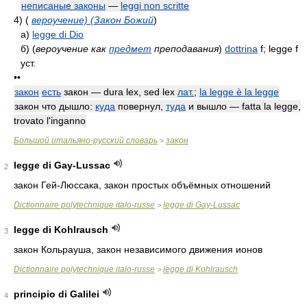
неписаные законы
—
leggi non scritte
4)
(
вероучение) (Закон Божий
)
а)
legge di Dio
б)
(
вероучение как
предмет
преподавания
)
dottrina
f; legge f
уст.
••
закон
есть
закон — dura lex, sed lex
лат.
;
la legge è la legge
закон что дышло:
куда
повернул,
туда
и вышло — fatta la legge,
trovato l'inganno
Большой итальяно-русский словарь
закон
>
legge di Gay-Lussac
2
закон Гей-Люссака, закон простых объёмных отношений
Dictionnaire polytechnique italo-russe
legge di Gay-Lussac
>
legge di Kohlrausch
3
закон Кольрауша, закон независимого движения ионов
Dictionnaire polytechnique italo-russe
legge di Kohlrausch
>
principio di Galilei
4