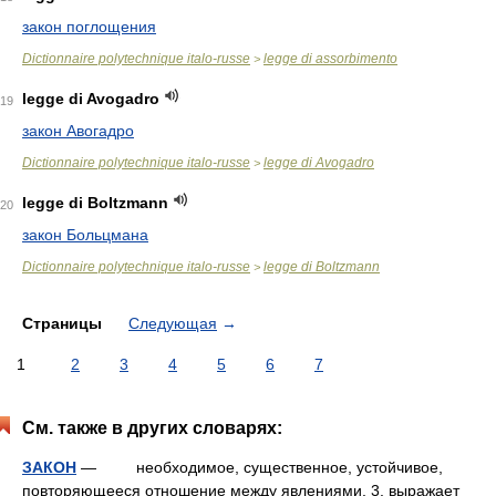
закон поглощения
Dictionnaire polytechnique italo-russe
legge di assorbimento
>
legge di Avogadro
19
закон Авогадро
Dictionnaire polytechnique italo-russe
legge di Avogadro
>
legge di Boltzmann
20
закон Больцмана
Dictionnaire polytechnique italo-russe
legge di Boltzmann
>
Страницы
Следующая
→
1
2
3
4
5
6
7
См. также в других словарях:
ЗАКОН
— необходимое, существенное, устойчивое,
повторяющееся отношение между явлениями. 3. выражает