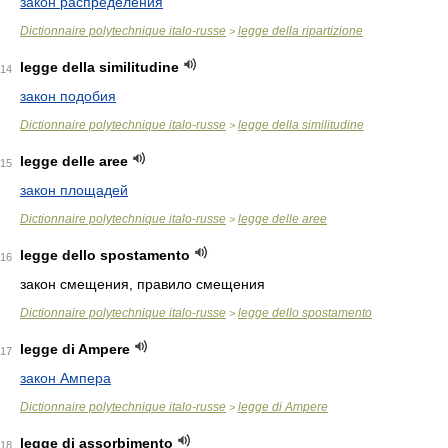
закон распределения
Dictionnaire polytechnique italo-russe
legge della ripartizione
>
legge della similitudine
14
закон подобия
Dictionnaire polytechnique italo-russe
legge della similitudine
>
legge delle aree
15
закон площадей
Dictionnaire polytechnique italo-russe
legge delle aree
>
legge dello spostamento
16
закон смещения, правило смещения
Dictionnaire polytechnique italo-russe
legge dello spostamento
>
legge di Ampere
17
закон Ампера
Dictionnaire polytechnique italo-russe
legge di Ampere
>
legge di assorbimento
18