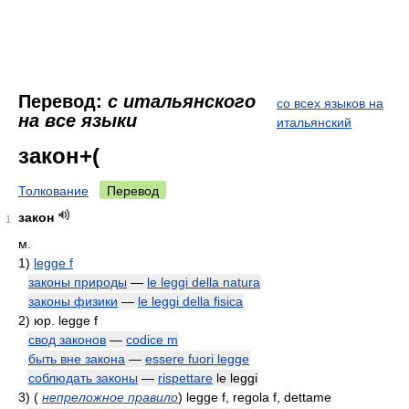
Перевод:
с итальянского
со всех языков на
на все языки
итальянский
закон+(
Толкование
Перевод
закон
1
м.
1)
legge f
законы природы
—
le leggi della natura
законы физики
—
le leggi della fisica
2)
юр. legge f
свод законов
—
codice m
быть вне закона
—
essere fuori legge
соблюдать законы
—
rispettare
le leggi
3)
(
непреложное правило
)
legge f, regola f, dettame