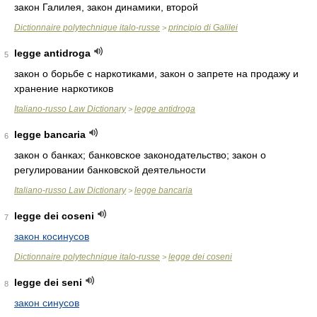
закон Галилея, закон динамики, второй
Dictionnaire polytechnique italo-russe
principio di Galilei
>
legge antidroga
5
закон о борьбе с наркотиками, закон о запрете на продажу и
хранение наркотиков
Italiano-russo Law Dictionary
legge antidroga
>
legge bancaria
6
закон о банках; банковское законодательство; закон о
регулировании банковской деятельности
Italiano-russo Law Dictionary
legge bancaria
>
legge dei coseni
7
закон косинусов
Dictionnaire polytechnique italo-russe
legge dei coseni
>
legge dei seni
8
закон синусов