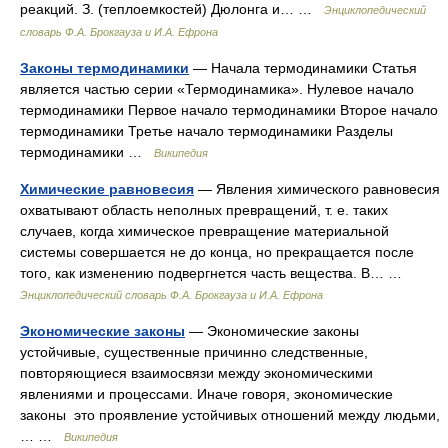
реакций. З. (теплоемкостей) Дюлонга и… …
Энциклопедический
словарь Ф.А. Брокгауза и И.А. Ефрона
Законы термодинамики
— Начала термодинамики Статья
является частью серии «Термодинамика». Нулевое начало
термодинамики Первое начало термодинамики Второе начало
термодинамики Третье начало термодинамики Разделы
термодинамики …
Википедия
Химические равновесия
— Явления химического равновесия
охватывают область неполных превращений, т. е. таких
случаев, когда химическое превращение материальной
системы совершается не до конца, но прекращается после
того, как изменению подвергнется часть вещества. В… …
Энциклопедический словарь Ф.А. Брокгауза и И.А. Ефрона
Экономические законы
— Экономические законы
устойчивые, существенные причинно следственные,
повторяющиеся взаимосвязи между экономическими
явлениями и процессами. Иначе говоря, экономические
законы это проявление устойчивых отношений между людьми,
… …
Википедия