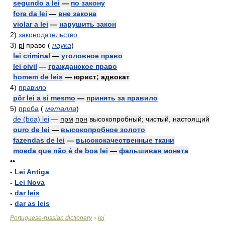
segundo a lei
—
по закону
fora da lei
—
вне закона
violar a lei
—
нарушить закон
2)
законодательство
3)
pl
право
(
наука
)
lei criminal
—
уголовное право
lei civil
—
гражданское право
homem de leis
— юрист; адвокат
4)
правило
pôr lei a si mesmo
—
принять за правило
5)
проба
(
металла
)
de (boa) lei
—
прм
прн
высокопробный; чистый, настоящий
ouro de lei
—
высокопробное золото
fazendas de lei
—
высококачественные ткани
moeda que não é de boa lei
—
фальшивая монета
••
-
Lei Antiga
-
Lei Nova
-
dar leis
-
dar as leis
Portuguese-russian dictionary
lei
>