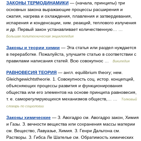
ЗАКОНЫ ТЕРМОДИНАМИКИ
— (начала, принципы) три
основных закона выражающие процессы расширения и
сжатия, нагрева и охлаждения, плавления и затвердевания,
испарения и конденсации, хим. реакций, теплового излучения
и др. Первый закон устанавливает количественную… …
Большая политехническая энциклопедия
Законы и теории химии
— Эта статья или раздел нуждается
в переработке. Пожалуйста, улучшите статью в соответствии с
правилами написания статей. Всю совокупнос …
Википедия
РАВНОВЕСИЯ ТЕОРИЯ
— англ. equilibrium theory; нем.
Gleichgewichtstheorie. 1. Совокупность соц. истор. концепций,
объясняющих процессы развития и функционирования
общества или его элементов на основе принципа равновесия,
т. е. саморегулирующихся механизмов обществ,… …
Толковый
словарь по социологии
Законы химические
— З. Авогадро см. Авогадро закон, Химия
и Газы. З. вечности вещества или сохранения массы материи
см. Вещество, Лавуазье, Химия. З. Генри Дальтона см.
Растворы. З. Гибса Ле Шательe см. Обратимость химических