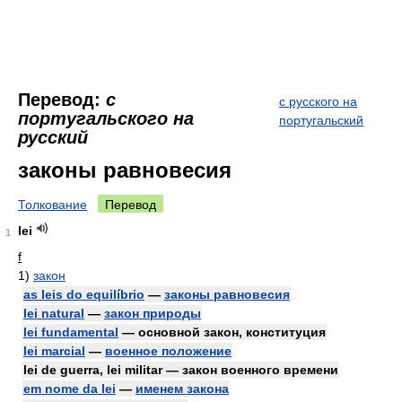
Перевод:
с
с русского на
португальского на
португальский
русский
законы равновесия
Толкование
Перевод
lei
1
f
1)
закон
as leis do equilíbrio
—
законы равновесия
lei natural
—
закон природы
lei fundamental
— основной закон, конституция
lei marcial
—
военное положение
lei de guerra, lei militar — закон военного времени
em nome da lei
—
именем закона