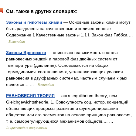
См. также в других словарях:
Законы и гипотезы химии
— Основные законы химии могут
быть разделены на качественные и количественные.
Содержание 1 Качественные законы 1.1 I. Закон фаз Гиббса …
Википедия
Законы Вревского
— описывают зависимость состава
равновесных жидкой и паровой фаз двойных систем от
температуры (давления). Основываются на общих
термодинамич. соотношениях, устанавливающих условия
равновесия в двухфазных системах, частным случаем к рых
является… …
Википедия
РАВНОВЕСИЯ ТЕОРИЯ
— англ. equilibrium theory; нем.
Gleichgewichtstheorie. 1. Совокупность соц. истор. концепций,
объясняющих процессы развития и функционирования
общества или его элементов на основе принципа равновесия,
т. е. саморегулирующихся механизмов обществ,… …
Энциклопедия социологии