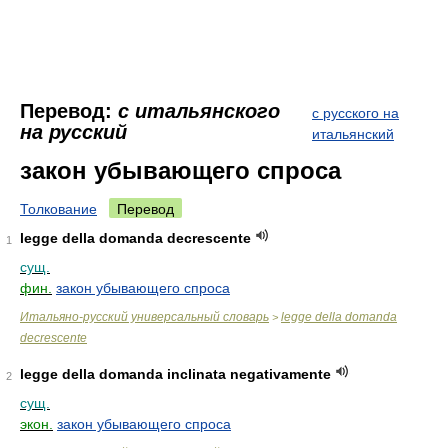
Перевод:
с итальянского
с русского на
на русский
итальянский
закон убывающего спроса
Толкование
Перевод
legge della domanda decrescente
1
сущ.
фин.
закон убывающего спроса
Итальяно-русский универсальный словарь
legge della domanda
>
decrescente
legge della domanda inclinata negativamente
2
сущ.
экон.
закон убывающего спроса