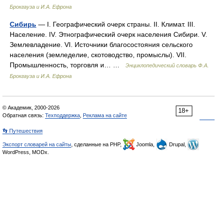
Брокгауза и И.А. Ефрона
Сибирь
— I. Географический очерк страны. II. Климат. III.
Население. IV. Этнографический очерк населения Сибири. V.
Землевладение. VI. Источники благосостояния сельского
населения (земледелие, скотоводство, промыслы). VII.
Промышленность, торговля и… …
Энциклопедический словарь Ф.А.
Брокгауза и И.А. Ефрона
© Академик, 2000-2026
18+
Обратная связь:
Техподдержка
,
Реклама на сайте
👣 Путешествия
Экспорт словарей на сайты
, сделанные на PHP,
Joomla,
Drupal,
WordPress, MODx.