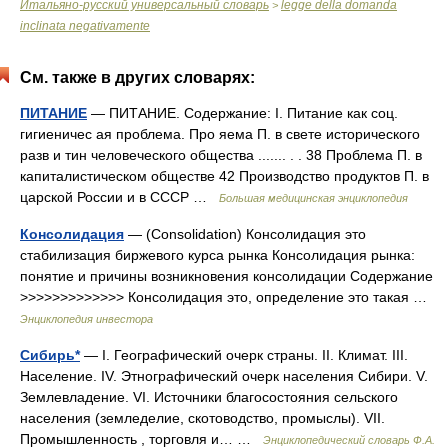
Итальяно-русский универсальный словарь
legge della domanda
>
inclinata negativamente
См. также в других словарях:
ПИТАНИЕ
— ПИТАНИЕ. Содержание: I. Питание как соц.
гигиеничес ая проблема. Про яема П. в свете исторического
разв и тин человеческого общества ....... . . 38 Проблема П. в
капиталистическом обществе 42 Производство продуктов П. в
царской России и в СССР …
Большая медицинская энциклопедия
Консолидация
— (Consolidation) Консолидация это
стабилизация биржевого курса рынка Консолидация рынка:
понятие и причины возникновения консолидации Содержание
>>>>>>>>>>>>> Консолидация это, определение это такая …
Энциклопедия инвестора
Сибирь*
— I. Географический очерк страны. II. Климат. III.
Население. IV. Этнографический очерк населения Сибири. V.
Землевладение. VI. Источники благосостояния сельского
населения (земледелие, скотоводство, промыслы). VII.
Промышленность , торговля и… …
Энциклопедический словарь Ф.А.