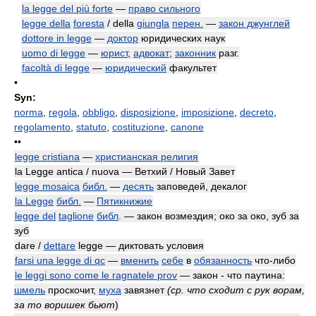
la legge del più forte
—
право сильного
legge della
foresta
/ della
giungla
перен.
—
закон джунглей
dottore in legge
—
доктор
юридических наук
uomo di legge
—
юрист
,
адвокат
;
законник
разг.
facoltà di legge
—
юридический
факультет
•
Syn:
norma
,
regola
,
obbligo
,
disposizione
,
imposizione
,
decreto
,
regolamento
,
statuto
,
costituzione
,
canone
••
legge cristiana
—
христианская религия
la Legge antica / nuova — Ветхий / Новый Завет
legge mosaica
библ.
—
десять
заповедей, декалог
la Legge
библ.
—
Пятикнижие
legge del
taglione
библ
. — закон возмездия; око за око, зуб за
зуб
dare /
dettare
legge — диктовать условия
farsi una legge di qc
—
вменить
себе
в
обязанность
что-либо
le leggi sono come le ragnatele prov
— закон - что паутина:
шмель
проскочит,
муха
завязнет
(ср. что сходит с рук ворам,
за то воришек бьют
)