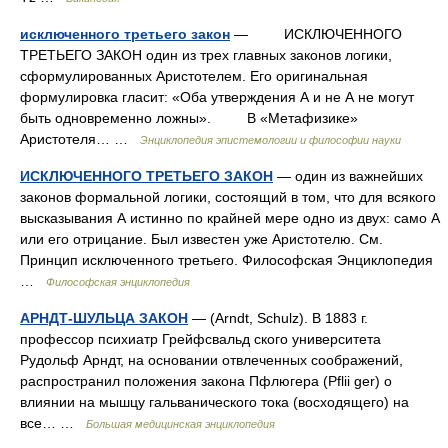
исключенного третьего закон
— ИСКЛЮЧЕННОГО
ТРЕТЬЕГО ЗАКОН один из трех главных законов логики,
сформулированных Аристотелем. Его оригинальная
формулировка гласит: «Оба утверждения А и не А не могут
быть одновременно ложны». В «Метафизике»
Аристотеля… …
Энциклопедия эпистемологии и философии науки
ИСКЛЮЧЕННОГО ТРЕТЬЕГО ЗАКОН
— один из важнейших
законов формальной логики, состоящий в том, что для всякого
высказывания А истинно по крайней мере одно из двух: само А
или его отрицание. Был известен уже Аристотелю. См.
Принцип исключенного третьего. Философская Энциклопедия
…
Философская энциклопедия
АРНДТ-ШУЛЬЦА ЗАКОН
— (Arndt, Schulz). В 1883 г.
профессор психиатр Грейфсвальд ского университета
Рудольф Арндт, на основании отвлеченных соображений,
распространил положения закона Пфлюгера (Pflii ger) о
влиянии на мышцу гальванического тока (восходящего) на
все… …
Большая медицинская энциклопедия