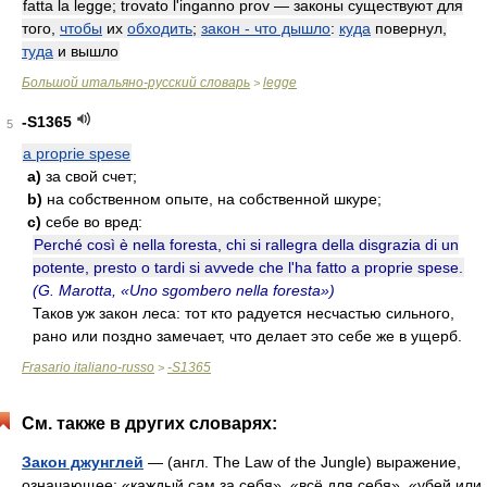
fatta la legge; trovato l'inganno prov — законы существуют для
того,
чтобы
их
обходить
;
закон - что дышло
:
куда
повернул,
туда
и вышло
Большой итальяно-русский словарь
legge
>
-S1365
5
a proprie spese
a)
за свой счет;
b)
на собственном опыте, на собственной шкуре;
c)
себе во вред:
Perché così è nella foresta, chi si rallegra della disgrazia di un
potente, presto o tardi si avvede che l'ha fatto a proprie spese.
(G. Marotta, «Uno sgombero nella foresta»)
Таков уж закон леса: тот кто радуется несчастью сильного,
рано или поздно замечает, что делает это себе же в ущерб.
Frasario italiano-russo
-S1365
>
См. также в других словарях:
Закон джунглей
— (англ. The Law of the Jungle) выражение,
означающее: «каждый сам за себя», «всё для себя», «убей или