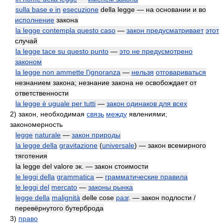
sulla base e in
esecuzione
della legge — на основании и во
исполнение
закона
la legge contempla questo caso
—
закон предусматривает
этот
случай
la legge tace su questo punto
—
это не предусмотрено
законом
la legge non ammette l'ignoranza
—
нельзя
отговариваться
незнанием закона; незнание закона не освобождает от
ответственности
la legge è uguale per tutti
—
закон одинаков для всех
2)
закон, необходимая
связь
между
явлениями;
закономерность
legge
naturale
—
закон природы
la legge della
gravitazione
(
universale
) — закон всемирного
тяготения
la legge del valore эк. — закон стоимости
le leggi della
grammatica
—
грамматические правила
le leggi del
mercato
—
законы рынка
legge della
malignità
delle cose
разг
. — закон подлости /
перевёрнутого бутерброда
3)
право