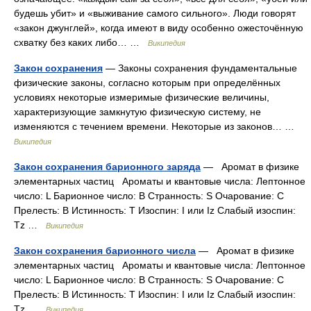
будешь убит» и «выживание самого сильного». Люди говорят
«закон джунглей», когда имеют в виду особенно ожесточённую
схватку без каких либо… …
Википедия
Закон сохранения
— Законы сохранения фундаментальные
физические законы, согласно которым при определённых
условиях некоторые измеримые физические величины,
характеризующие замкнутую физическую систему, не
изменяются с течением времени. Некоторые из законов… …
Википедия
Закон сохранения барионного заряда
— Аромат в физике
элементарных частиц Ароматы и квантовые числа: Лептонное
число: L Барионное число: B Странность: S Очарование: C
Прелесть: B Истинность: T Изоспин: I или Iz Слабый изоспин:
Tz …
Википедия
Закон сохранения барионного числа
— Аромат в физике
элементарных частиц Ароматы и квантовые числа: Лептонное
число: L Барионное число: B Странность: S Очарование: C
Прелесть: B Истинность: T Изоспин: I или Iz Слабый изоспин:
Tz …
Википедия