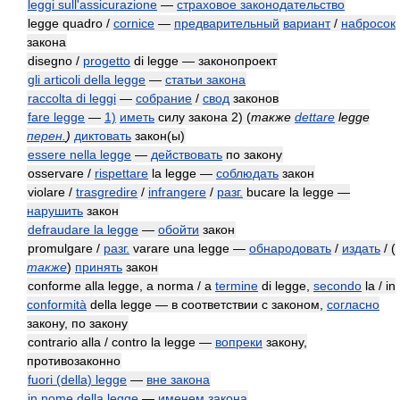
leggi sull'assicurazione
—
страховое законодательство
legge quadro /
cornice
—
предварительный
вариант
/
набросок
закона
disegno /
progetto
di legge — законопроект
gli articoli della legge
—
статьи закона
raccolta di leggi
—
собрание
/
свод
законов
fare legge
—
1)
иметь
силу закона 2)
(
также
dettare
legge
перен.
)
диктовать
закон(ы)
essere nella legge
—
действовать
по закону
osservare /
rispettare
la legge —
соблюдать
закон
violare /
trasgredire
/
infrangere
/
разг.
bucare la legge —
нарушить
закон
defraudare la legge
—
обойти
закон
promulgare /
разг.
varare una legge —
обнародовать
/
издать
/
(
также
)
принять
закон
conforme alla legge, a norma / a
termine
di legge,
secondo
la / in
conformità
della legge — в соответствии с законом,
согласно
закону, по закону
contrario alla / contro la legge —
вопреки
закону,
противозаконно
fuori (della) legge
—
вне закона
in nome della legge
—
именем закона