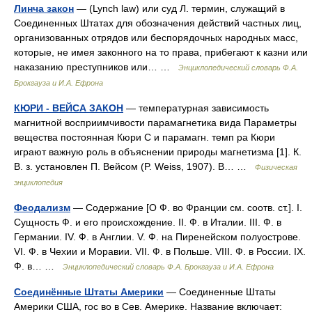
Линча закон
— (Lynch law) или суд Л. термин, служащий в
Соединенных Штатах для обозначения действий частных лиц,
организованных отрядов или беспорядочных народных масс,
которые, не имея законного на то права, прибегают к казни или
наказанию преступников или… …
Энциклопедический словарь Ф.А.
Брокгауза и И.А. Ефрона
КЮРИ - ВЕЙСА ЗАКОН
— температурная зависимость
магнитной восприимчивости парамагнетика вида Параметры
вещества постоянная Кюри С и парамагн. темп pa Кюри
играют важную роль в объяснении природы магнетизма [1]. К.
В. з. установлен П. Вейсом (P. Weiss, 1907). В… …
Физическая
энциклопедия
Феодализм
— Содержание [О Ф. во Франции см. соотв. ст.]. I.
Сущность Ф. и его происхождение. II. Ф. в Италии. III. Ф. в
Германии. IV. Ф. в Англии. V. Ф. на Пиренейском полуострове.
VI. Ф. в Чехии и Моравии. VII. Ф. в Польше. VIII. Ф. в России. IX.
Ф. в… …
Энциклопедический словарь Ф.А. Брокгауза и И.А. Ефрона
Соединённые Штаты Америки
— Соединенные Штаты
Америки США, гос во в Сев. Америке. Название включает: