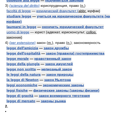
obbedire alla legge
—
подчиняться законам
3)
(scienza del diritto)
юриспруденция, право (
n.
)
facoltà di legge
—
юридический факультет (
abbr.
юрфак)
studiare legge
—
учиться на юридическом факультете (на
юрфаке)
laurearsi in legge
—
окончить юридический факультет
uomo di legge
— юрист (адвокат, юрисконсульт;
colloq.
законник)
4)
(per estensione)
закон (
m.
), право (
n.
); закономерность
legge dell'amicizia
—
закон дружбы
legge dell'ospitalità
—
закон (правила) гостеприимства
legge morale
—
нравственный закон
legge della giungla
—
закон джунглей
legge non scritta
—
неписаный закон
le leggi della natura
—
закон природы
la legge di Newton
—
закон Ньютона
leggi economiche
—
экономические законы
leggi fisiche
—
физические законы (законы физики)
legge di gravità
—
закон всемирного тяготения
legge di mercato
—
законы рынка
2.
•