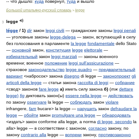
-- что дышло:
куда
повернул,
туда
и вышло
Большой итальяно-русский словарь
legge
>
legge
3
légge
f
1)
dir
закон
leggi civili
— гражданские законы
leggi penali
— уголовные законы
legge-delega
— закон, вступающий в силу
без голосования в парламенте
la legge
fondamentale
dello Stato
—
основной
закон,
конституция
legge
elettorale
—
избирательный
закон
leggi marziali
— законы военного
времени; военное
положение
leggi sull'assicurazione
—
страховое
законодательство
legge quadro
—
предварительный
вариант
<набросок> закона
disegno
di legge
—
законопроект
gli
articoli della legge
— статьи закона
raccolta di leggi
—
собрание
<свод> законов
fare legge
а)
иметь силу закона
б)
(
тж
dettare
legge)
fig
диктовать закон(ы)
essere nella legge
—
действовать
по закону
osservare
la legge
—
соблюдать
закон
violare
infrangere,
fam
bucare> la legge
—
нарушить
закон
defraudare la
legge
—
обойти
закон
promulgare una legge
—
обнародовать
<издать> закон
conforme alla legge, a norma
di legge,
secondo
la
alla> legge
— в соответствии с законом,
согласно
закону, по
закону
contrario alla
legge
—
вопреки
закону,
противозаконно