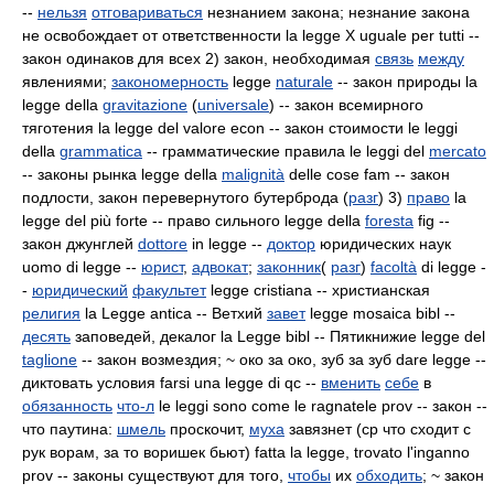
--
нельзя
отговариваться
незнанием закона; незнание закона
не освобождает от ответственности la legge Х uguale per tutti --
закон одинаков для всех 2) закон, необходимая
связь
между
явлениями;
закономерность
legge
naturale
-- закон природы la
legge della
gravitazione
(
universale
) -- закон всемирного
тяготения la legge del valore econ -- закон стоимости le leggi
della
grammatica
-- грамматические правила le leggi del
mercato
-- законы рынка legge della
malignità
delle cose fam -- закон
подлости, закон перевернутого бутерброда (
разг
) 3)
право
la
legge del più forte -- право сильного legge della
foresta
fig --
закон джунглей
dottore
in legge --
доктор
юридических наук
uomo di legge --
юрист
,
адвокат
;
законник
(
разг
)
facoltà
di legge -
-
юридический
факультет
legge cristiana -- христианская
религия
la Legge antica -- Ветхий
завет
legge mosaica bibl --
десять
заповедей, декалог la Legge bibl -- Пятикнижие legge del
taglione
-- закон возмездия; ~ око за око, зуб за зуб dare
legge --
диктовать условия farsi una legge di qc --
вменить
себе
в
обязанность
что-л
le leggi sono come le ragnatele prov -- закон --
что паутина:
шмель
проскочит,
муха
завязнет (ср что сходит с
рук ворам, за то воришек бьют) fatta la legge, trovato l'inganno
prov -- законы существуют для того,
чтобы
их
обходить
; ~ закон