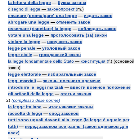
la lettera della legge
—
буква закона
disegno di legge
—
законопроект (
m.
)
emanare (promulgare) una legge
—
издать закон
abrogare una legge
—
отменить закон
osservare (rispettare) la legge
—
соблюдать закон
votare una legge
—
проголосовать (за) закон
violare la legge
—
нарушить закон
legge penale
—
уголовный закон
legge civile
—
гражданский закон
la legge fondamentale dello Stato
—
конституция (
f.
) (основной
закон)
legge elettorale
—
избирательный закон
leggi marziali
—
законы военного времени
introdurre le leggi marziali
—
ввести военное положение
gli articoli della legge
—
статьи закона
2)
(complesso delle norme)
la legge italiana
—
итальянские законы
raccolta di leggi
—
свод законов
tutti sono uguali davanti alla legge (la legge è uguale per
tutti)
—
перед законом все равны (закон одинаков для
всех)