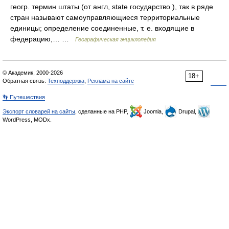
геогр. термин штаты (от англ, state государство ), так в ряде
стран называют самоуправляющиеся территориальные
единицы; определение соединенные, т. е. входящие в
федерацию,… …
Географическая энциклопедия
© Академик, 2000-2026
18+
Обратная связь:
Техподдержка
,
Реклама на сайте
👣 Путешествия
Экспорт словарей на сайты
, сделанные на PHP,
Joomla,
Drupal,
WordPress, MODx.