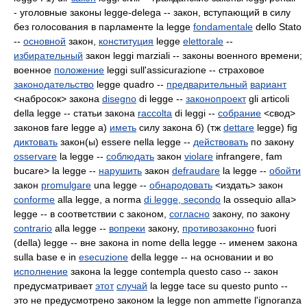
- уголовные законы legge-delega -- закон, вступающий в силу
без голосования в парламенте la legge
fondamentale
dello Stato
--
основной
закон,
конституция
legge
elettorale
--
избирательный
закон leggi marziali
-- законы военного времени;
военное
положение
leggi sull'assicurazione -- страховое
законодательство
legge quadro
--
предварительный
вариант
<набросок> закона
disegno
di legge --
законопроект
gli articoli
della legge -- статьи закона
raccolta
di leggi --
собрание
<свод>
законов fare legge а)
иметь
силу закона б) (тж
dettare
legge) fig
диктовать
закон(ы) essere nella legge --
действовать
по закону
osservare
la legge --
соблюдать
закон
violare
infrangere, fam
bucare> la legge --
нарушить
закон
defraudare
la legge --
обойти
закон
promulgare
una legge --
обнародовать
<издать> закон
conforme
alla legge, a norma
di legge,
secondo
la
ossequio alla>
legge -- в соответствии с законом,
согласно
закону, по закону
contrario
alla
legge --
вопреки
закону,
противозаконно
fuori
(della) legge -- вне закона in nome della legge -- именем закона
sulla base e in
esecuzione
della legge -- на основании и во
исполнение
закона la legge contempla questo caso -- закон
предусматривает
этот
случай
la legge tace su questo punto --
это не предусмотрено законом la legge non ammette l'ignoranza