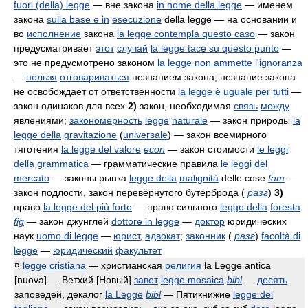
fuori (della) legge
— вне закона
in nome della legge
— именем
закона
sulla base e in
esecuzione
della legge
— на основании и
во
исполнение
закона
la legge contempla questo caso
— закон
предусматривает
этот
случай
la legge tace su questo punto
—
это не предусмотрено законом
la legge non ammette l'ignoranza
—
нельзя
отговариваться
незнанием закона; незнание закона
не освобождает от ответственности
la legge è uguale per tutti
—
закон одинаков для всех
2)
закон, необходимая
связь
между
явлениями;
закономерность
legge
naturale
— закон природы
la
legge della
gravitazione
(
universale
)
— закон всемирного
тяготения
la legge del valore
econ
— закон стоимости
le leggi
della
grammatica
— грамматические правила
le leggi del
mercato
— законы рынка
legge della
malignità
delle cose
fam
—
закон подлости, закон перевёрнутого бутерброда
(
разг
)
3)
право
la legge del più forte
— право сильного
legge della
foresta
fig
— закон джунглей
dottore in legge
—
доктор
юридических
наук
uomo di legge
—
юрист
,
адвокат
;
законник
(
разг
)
facoltà di
legge
—
юридический
факультет
¤
legge cristiana
— христианская
религия
la Legge antica
[nuova]
— Ветхий [Новый]
завет
legge mosaica
bibl
—
десять
заповедей, декалог
la Legge
bibl
— Пятикнижие
legge del