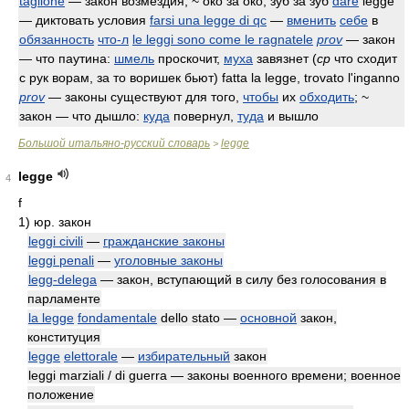
taglione
— закон возмездия; ~ око за око, зуб за зуб
dare
legge
— диктовать условия
farsi una legge di qc
—
вменить
себе
в
обязанность
что-л
le leggi sono come le ragnatele
prov
— закон
— что паутина:
шмель
проскочит,
муха
завязнет (
ср
что сходит
с рук ворам, за то воришек бьют)
fatta la legge, trovato l'inganno
prov
— законы существуют для того,
чтобы
их
обходить
; ~
закон — что дышло:
куда
повернул,
туда
и вышло
Большой итальяно-русский словарь
legge
>
legge
4
f
1)
юр. закон
leggi civili
—
гражданские законы
leggi penali
—
уголовные законы
legg-delega
— закон, вступающий в силу без голосования в
парламенте
la legge
fondamentale
dello stato —
основной
закон,
конституция
legge
elettorale
—
избирательный
закон
leggi marziali / di guerra — законы военного времени; военное
положение