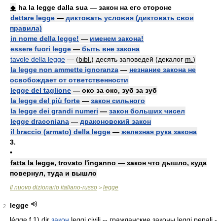
◆
ha la legge dalla sua — закон на его стороне
dettare legge
—
диктовать условия (диктовать свои
правила)
in nome della legge!
—
именем закона!
essere fuori legge
—
быть вне закона
tavole della legge
— (
bibl.
) десять заповедей (декалог
m.
)
la legge non ammette ignoranza
—
незнание закона не
освобождает от ответственности
legge del taglione
— око за око, зуб за зуб
la legge del più forte
—
закон сильного
la legge dei grandi numeri
—
закон больших чисел
legge draconiana
—
драконовский закон
il braccio (armato) della legge
—
железная рука закона
3.
•
fatta la legge, trovato l'inganno — закон что дышло, куда
повернул, туда и вышло
Il nuovo dizionario italiano-russo
legge
>
legge
2
légge f 1) dir
закон
leggi civili -- гражданские законы leggi penali -