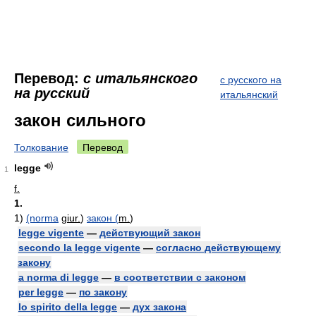
Перевод:
с итальянского
с русского на
на русский
итальянский
закон сильного
Толкование
Перевод
legge
1
f.
1.
1)
(norma
giur.
)
закон (
m.
)
legge vigente
—
действующий закон
secondo la legge vigente
—
согласно действующему
закону
a norma di legge
—
в соответствии с законом
per legge
—
по закону
lo spirito della legge
—
дух закона