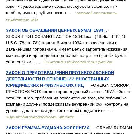
действует закон • действие, субъект действует федеральный
закон • существование / создание, субъект закон велит •
необходимость, субъект закон …
Глагольной сочетаемости
непредметных имён
ЗАКОН ОБ ОБРАЩЕНИИ ЦЕННЫХ БУМАГ 1934 г.
—
SECURITIES EXCHANGE ACT OF 1934Закон (48 Stat. 881; 15
U.S.C. 78a to 78jj) принят 6 июня 1934 г. с внесенными в
дальнейшем поправками. Имеет целью запретить искажения,
махинации и др. подобные действия на рынке ценных бумаг,
установить и… …
Энциклопедия банковского дела и финансов
ЗАКОН О ПРЕДОТВРАЩЕНИИ ПРОТИВОЗАКОННОЙ
ДЕЯТЕЛЬНОСТИ В ОТНОШЕНИИ ИНОСТРАННЫХ
ЮРИДИЧЕСКИХ И ФИЗИЧЕСКИХ ЛИЦ
— FOREIGN CORRUPT
PRACTICES ACTКонгресс принял данный закон в 1977 г. Закон
установил юр. требования относительно того, что публичные
компании должны поддерживать внутренний бух. контроль на
уровне, достаточном для того, чтобы представить… …
Энциклопедия банковского дела и финансов
ЗАКОН ГРЭММА-РУДМАНА-ХОЛЛИНГЗА
— GRAMM RUDMAN