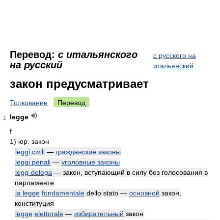
Перевод:
с итальянского
с русского на
на русский
итальянский
закон предусматривает
Толкование
Перевод
legge
1
f
1)
юр. закон
leggi civili
—
гражданские законы
leggi penali
—
уголовные законы
legg-delega
— закон, вступающий в силу без голосования в
парламенте
la legge
fondamentale
dello stato —
основной
закон,
конституция
legge
elettorale
—
избирательный
закон