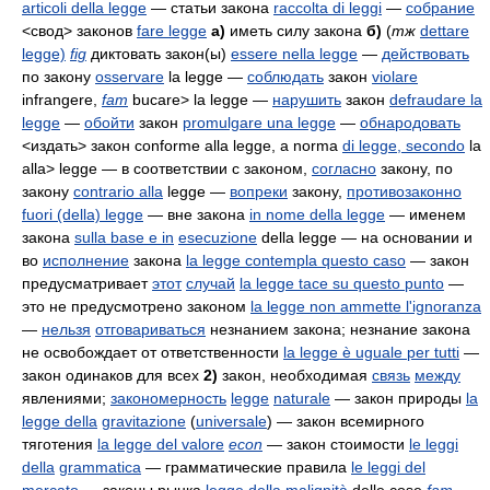
articoli della legge
— статьи закона
raccolta di leggi
—
собрание
<свод> законов
fare legge
а)
иметь силу закона
б)
(
тж
dettare
legge)
fig
диктовать закон(ы)
essere nella legge
—
действовать
по закону
osservare
la legge
—
соблюдать
закон
violare
infrangere,
fam
bucare> la legge
—
нарушить
закон
defraudare la
legge
—
обойти
закон
promulgare una legge
—
обнародовать
<издать> закон
conforme alla legge, a norma
di legge,
secondo
la
alla> legge
— в соответствии с законом,
согласно
закону, по
закону
contrario alla
legge
—
вопреки
закону,
противозаконно
fuori (della) legge
— вне закона
in nome della legge
— именем
закона
sulla base e in
esecuzione
della legge
— на основании и
во
исполнение
закона
la legge contempla questo caso
— закон
предусматривает
этот
случай
la legge tace su questo punto
—
это не предусмотрено законом
la legge non ammette l'ignoranza
—
нельзя
отговариваться
незнанием закона; незнание закона
не освобождает от ответственности
la legge è uguale per tutti
—
закон одинаков для всех
2)
закон, необходимая
связь
между
явлениями;
закономерность
legge
naturale
— закон природы
la
legge della
gravitazione
(
universale
)
— закон всемирного
тяготения
la legge del valore
econ
— закон стоимости
le leggi
della
grammatica
— грамматические правила
le leggi del