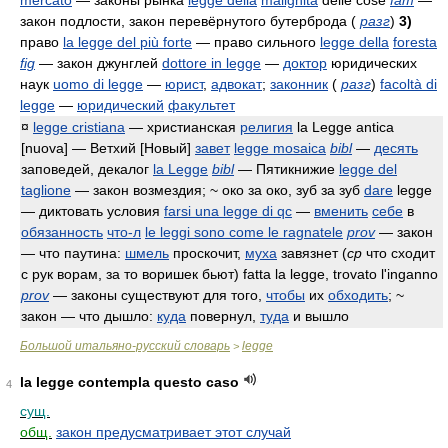
mercato
— законы рынка
legge della
malignità
delle cose
fam
—
закон подлости, закон перевёрнутого бутерброда
(
разг
)
3)
право
la legge del più forte
— право сильного
legge della
foresta
fig
— закон джунглей
dottore in legge
—
доктор
юридических
наук
uomo di legge
—
юрист
,
адвокат
;
законник
(
разг
)
facoltà di
legge
—
юридический
факультет
¤
legge cristiana
— христианская
религия
la Legge antica
[nuova]
— Ветхий [Новый]
завет
legge mosaica
bibl
—
десять
заповедей, декалог
la Legge
bibl
— Пятикнижие
legge del
taglione
— закон возмездия; ~ око за око, зуб за зуб
dare
legge
— диктовать условия
farsi una legge di qc
—
вменить
себе
в
обязанность
что-л
le leggi sono come le ragnatele
prov
— закон
— что паутина:
шмель
проскочит,
муха
завязнет (
ср
что сходит
с рук ворам, за то воришек бьют)
fatta la legge, trovato l'inganno
prov
— законы существуют для того,
чтобы
их
обходить
; ~
закон — что дышло:
куда
повернул,
туда
и вышло
Большой итальяно-русский словарь
legge
>
la legge contempla questo caso
4
сущ.
общ.
закон предусматривает этот случай