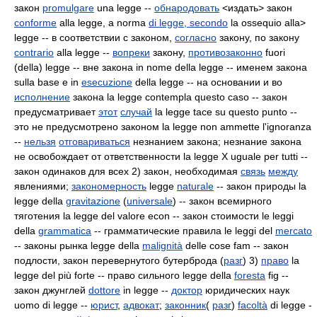
закон
promulgare
una legge --
обнародовать
<издать> закон
conforme
alla legge, a norma
di legge,
secondo
la
ossequio alla>
legge -- в соответствии с законом,
согласно
закону, по закону
contrario
alla
legge --
вопреки
закону,
противозаконно
fuori
(della) legge -- вне закона in nome della legge -- именем закона
sulla base e in
esecuzione
della legge -- на основании и во
исполнение
закона la legge contempla questo caso -- закон
предусматривает
этот
случай
la legge tace su questo punto --
это не предусмотрено законом la legge non ammette l'ignoranza
--
нельзя
отговариваться
незнанием закона; незнание закона
не освобождает от ответственности la legge Х uguale per tutti --
закон одинаков для всех 2) закон, необходимая
связь
между
явлениями;
закономерность
legge
naturale
-- закон природы la
legge della
gravitazione
(
universale
) -- закон всемирного
тяготения la legge del valore econ -- закон стоимости le leggi
della
grammatica
-- грамматические правила le leggi del
mercato
-- законы рынка legge della
malignità
delle cose fam -- закон
подлости, закон перевернутого бутерброда (
разг
) 3)
право
la
legge del più forte -- право сильного legge della
foresta
fig --
закон джунглей
dottore
in legge --
доктор
юридических наук
uomo di legge --
юрист
,
адвокат
;
законник
(
разг
)
facoltà
di legge -