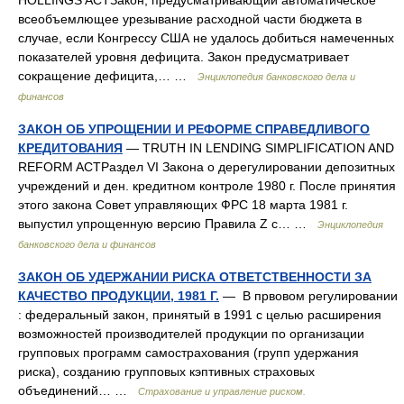
HOLLINGS ACTЗакон, предусматривающий автоматическое
всеобъемлющее урезывание расходной части бюджета в
случае, если Конгрессу США не удалось добиться намеченных
показателей уровня дефицита. Закон предусматривает
сокращение дефицита,… …
Энциклопедия банковского дела и
финансов
ЗАКОН ОБ УПРОЩЕНИИ И РЕФОРМЕ СПРАВЕДЛИВОГО
КРЕДИТОВАНИЯ
— TRUTH IN LENDING SIMPLIFICATION AND
REFORM ACTРаздел VI Закона о дерегулировании депозитных
учреждений и ден. кредитном контроле 1980 г. После принятия
этого закона Совет управляющих ФРС 18 марта 1981 г.
выпустил упрощенную версию Правила Z с… …
Энциклопедия
банковского дела и финансов
ЗАКОН ОБ УДЕРЖАНИИ РИСКА ОТВЕТСТВЕННОСТИ ЗА
КАЧЕСТВО ПРОДУКЦИИ, 1981 Г.
— В првовом регулировании
: федеральный закон, принятый в 1991 с целью расширения
возможностей производителей продукции по организации
групповых программ самострахования (групп удержания
риска), созданию групповых кэптивных страховых
объединений… …
Страхование и управление риском.