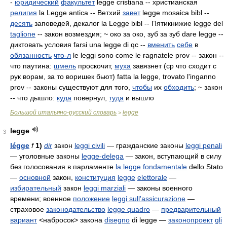
-
юридический
факультет
legge cristiana -- христианская
религия
la Legge antica -- Ветхий
завет
legge mosaica bibl --
десять
заповедей, декалог la Legge bibl -- Пятикнижие legge del
taglione
-- закон возмездия; ~ око за око, зуб за зуб dare
legge --
диктовать условия farsi una legge di qc --
вменить
себе
в
обязанность
что-л
le leggi sono come le ragnatele prov -- закон --
что паутина:
шмель
проскочит,
муха
завязнет (ср что сходит с
рук ворам, за то воришек бьют) fatta la legge, trovato l'inganno
prov -- законы существуют для того,
чтобы
их
обходить
; ~ закон
-- что дышло:
куда
повернул,
туда
и вышло
Большой итальяно-русский словарь
legge
>
legge
3
légge
f
1)
dir
закон
leggi civili
— гражданские законы
leggi penali
— уголовные законы
legge-delega
— закон, вступающий в силу
без голосования в парламенте
la legge
fondamentale
dello Stato
—
основной
закон,
конституция
legge
elettorale
—
избирательный
закон
leggi marziali
— законы военного
времени; военное
положение
leggi sull'assicurazione
—
страховое
законодательство
legge quadro
—
предварительный
вариант
<набросок> закона
disegno
di legge
—
законопроект
gli