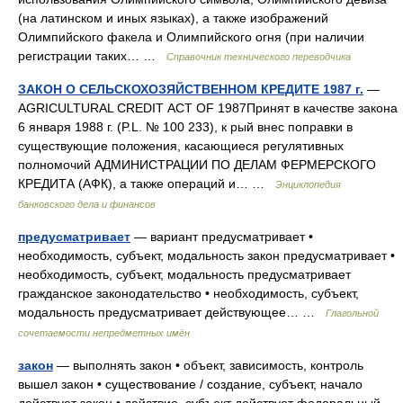
(на латинском и иных языках), а также изображений
Олимпийского факела и Олимпийского огня (при наличии
регистрации таких… …
Справочник технического переводчика
ЗАКОН О СЕЛЬСКОХОЗЯЙСТВЕННОМ КРЕДИТЕ 1987 г.
—
AGRICULTURAL CREDIT АСТ OF 1987Принят в качестве закона
6 января 1988 г. (P.L. № 100 233), к рый внес поправки в
существующие положения, касающиеся регулятивных
полномочий АДМИНИСТРАЦИИ ПО ДЕЛАМ ФЕРМЕРСКОГО
КРЕДИТА (АФК), а также операций и… …
Энциклопедия
банковского дела и финансов
предусматривает
— вариант предусматривает •
необходимость, субъект, модальность закон предусматривает •
необходимость, субъект, модальность предусматривает
гражданское законодательство • необходимость, субъект,
модальность предусматривает действующее… …
Глагольной
сочетаемости непредметных имён
закон
— выполнять закон • объект, зависимость, контроль
вышел закон • существование / создание, субъект, начало