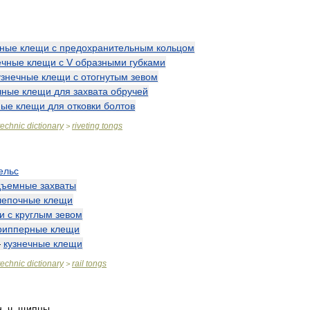
чные
клещи
с
предохранительным
кольцом
ечные
клещи
с
V
образными
губками
узнечные
клещи
с
отогнутым
зевом
чные
клещи
для
захвата
обручей
ные
клещи
для
отковки
болтов
technic
dictionary
riveting
tongs
>
ельс
дъемные
захваты
лепочные
клещи
и
с
круглым
зевом
рипперные
клещи
—
кузнечные
клещи
technic
dictionary
rail
tongs
>
н
.
ч
.
щипцы