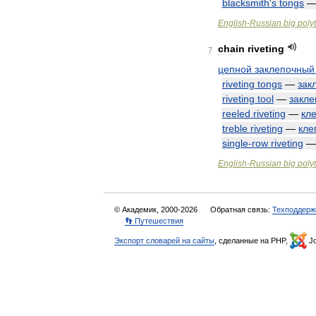
blacksmith
'
s
tongs
English
-
Russian
big
poly
chain
riveting
7
цепной
заклепочный
riveting
tongs
—
зак
riveting
tool
—
закл
reeled
riveting
—
кл
treble
riveting
—
кле
single
-
row
riveting
English
-
Russian
big
poly
© Академик, 2000-2026
Обратная связь:
Техподдерж
👣 Путешествия
Экспорт словарей на сайты
, сделанные на PHP,
Jo