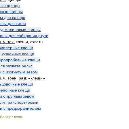
ные
щипцы
нные
щипцы
цы
для
сахара
пцы
для
тигля
турмалиновые
щипцы
пцы
для
собирания
ртути
н
.
ч
.
тех
.
клещи
,
схваты
рипперные
клещи
—
кузнечные
клещи
ыропробивные
клещи
для
захвата
рельс
и
с
изогнутым
зевом
н
.
ч
.
воен
.
разг
.
«
клещи
»
ьцовочные
клещи
лепочные
клещи
и
с
круглым
зевом
для
транспортировки
и
с
предохранителем
tionary
tongs
>