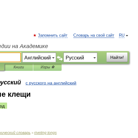
Запомнить сайт
Словарь на свой сайт
RU
едии на Академике
Найти!
Книги
Игры ⚽
русский
с русского на английский
ые клещи
од
нический
словарь
riveting
tongs
>