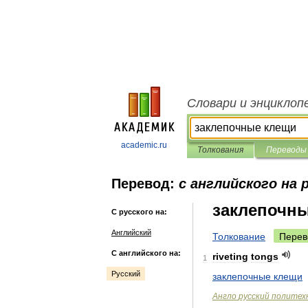
Словари и энциклоп
academic.ru
Толкования
Переводы
Перевод:
с английского на 
заклепочн
С русского на:
Английский
Толкование
Перев
С английского на:
riveting
tongs
1
Русский
заклепочные
клещи
Англо
русский
политех