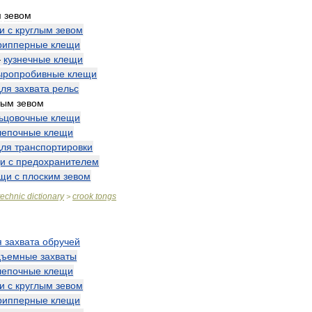
м
зевом
и
с
круглым
зевом
рипперные
клещи
—
кузнечные
клещи
ыропробивные
клещи
для
захвата
рельс
тым
зевом
ьцовочные
клещи
лепочные
клещи
для
транспортировки
и
с
предохранителем
ещи
с
плоским
зевом
technic
dictionary
crook
tongs
>
я
захвата
обручей
дъемные
захваты
лепочные
клещи
и
с
круглым
зевом
рипперные
клещи