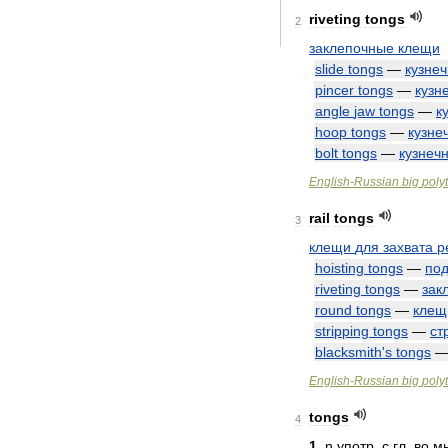
riveting
tongs
2
заклепочные
клещи
slide
tongs
—
кузне
pincer
tongs
—
кузн
angle
jaw
tongs
—
к
hoop
tongs
—
кузне
bolt
tongs
—
кузнеч
English
-
Russian
big
poly
rail
tongs
3
клещи
для
захвата
р
hoisting
tongs
—
по
riveting
tongs
—
зак
round
tongs
—
клещ
stripping
tongs
—
ст
blacksmith
'
s
tongs
English
-
Russian
big
poly
tongs
4
1
.
n
употр
.
с
гл
.
во
м