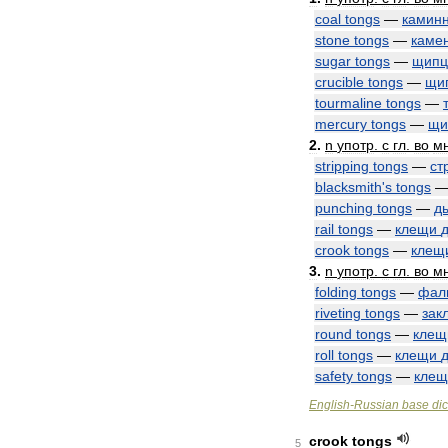
coal
tongs
—
камин
stone
tongs
—
каме
sugar
tongs
—
щип
crucible
tongs
—
щи
tourmaline
tongs
—
mercury
tongs
—
щи
2
.
n
употр
.
с
гл
.
во
м
stripping
tongs
—
ст
blacksmith
'
s
tongs
punching
tongs
—
д
rail
tongs
—
клещи
crook
tongs
—
клещ
3
.
n
употр
.
с
гл
.
во
м
folding
tongs
—
фал
riveting
tongs
—
зак
round
tongs
—
клещ
roll
tongs
—
клещи
safety
tongs
—
клещ
English
-
Russian
base
dic
crook
tongs
5