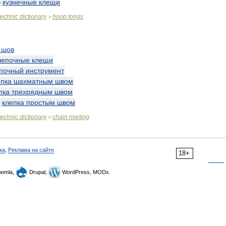
—
кузнечные
клещи
technic
dictionary
hoop
tongs
>
шов
лепочные
клещи
епочный
инструмент
епка
шахматным
швом
пка
трехрядным
швом
—
клепка
простым
швом
technic
dictionary
chain
riveting
>
ка
,
Реклама на сайте
18+
omla,
Drupal,
WordPress, MODx.