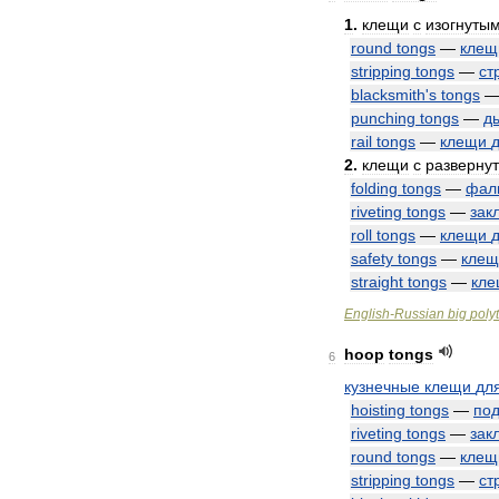
1
.
клещи
с
изогнуты
round
tongs
—
клещ
stripping
tongs
—
ст
blacksmith
'
s
tongs
punching
tongs
—
д
rail
tongs
—
клещи
2
.
клещи
с
разверну
folding
tongs
—
фал
riveting
tongs
—
зак
roll
tongs
—
клещи
safety
tongs
—
клещ
straight
tongs
—
кл
English
-
Russian
big
poly
hoop
tongs
6
кузнечные
клещи
дл
hoisting
tongs
—
по
riveting
tongs
—
зак
round
tongs
—
клещ
stripping
tongs
—
ст