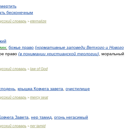
смертить
ать
бесконечным
усский
словарь
eternalize
>
жий
мин:
божье
право
(
нормативные
заповеди
Ветхого
и
Нового
ое
право
(
в
понимании
христианской
теологии
)
,
моральный
усский
словарь
law
of
God
>
сподень
,
крышка
Ковчега
завета
,
очистилище
усский
словарь
mercy
seat
>
Ковчега
Завета
,
нер
тамид
,
огонь
негасимый
усский
словарь
ner
tamid
>