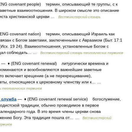
ENG
covenant
people
)
термин
,
описывающий
те
группы
,
с
к
заветные
взаимоотношения
.
В
широком
смысле
это
описание
иста
христианской
церкви
…
Вестминстерский
словарь
ENG
covenant
nation
)
термин
,
описывающий
Израиль
как
связан
с
Богом
заветами
,
заключенными
с
Авраамом
(
Быт
.
17:1
(
Исх
.
19
24
).
Взаимоотношения
,
установленные
Богом
с
щал
соблюдать
… …
Вестминстерский
словарь
теологических
терминов
—
♦
(
ENG
covenant
renewal
)
литургически
времена
и
поминаются
и
возобновляются
важнейшие
заветные
то
включает
крещение
(
а
не
перекрещивание
),
еты
,
относящиеся
к
церковному
членству
или
к
… …
ь
теологических
терминов
служба
—
♦
(
ENG
covenant
renewal
service
)
богослужение
,
одистской
традиции
,
обычно
проводимое
в
первое
календарного
года
.
В
это
время
члены
церкви
снова
жению
Богу
.
Эта
традиция
пошла
от
… …
Вестминстерский
ерминов