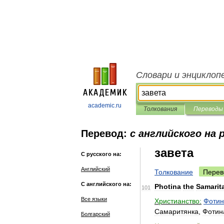
Словари и энциклоп
academic.ru
Толкования
Переводы
Перевод:
с английского на 
завета
С русского на:
Английский
Толкование
Перев
С английского на:
Photina
the
Samarit
101
Все языки
Христианство:
Фотин
Самаритянка
,
Фотин
Болгарский