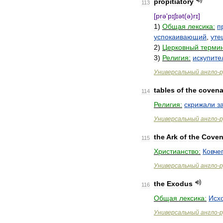
propitiatory
113
[
prə
'
pɪʃɪət
(
ə
)
rɪ
]
1
)
Общая
лексика:
п
успокаивающий
,
ут
2
)
Церковный
термин
3
)
Религия:
искупите
Универсальный
англо
-
р
tables
of
the
covena
114
Религия:
скрижали
з
Универсальный
англо
-
р
the
Ark
of
the
Coven
115
Христианство:
Ковче
Универсальный
англо
-
р
the
Exodus
116
Общая
лексика:
Исх
Универсальный
англо
-
р