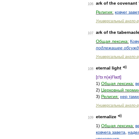
ark
of
the
covenant
106
Религия:
ковчег
заве
Универсальный
англо
-
р
ark
of
the
tabernacl
107
Общая
лексика:
Ковч
подлежащее
обсуж
Универсальный
англо
-
р
eternal
light
108
[
ɪ
'
tɜːn
(
ə
)
l
'
laɪt
]
1
)
Общая
лексика:
в
2
)
Церковный
термин
3
)
Религия:
нер
тами
Универсальный
англо
-
р
eternalize
109
1
)
Общая
лексика:
в
ковчега
завета
,
наде
увековечить