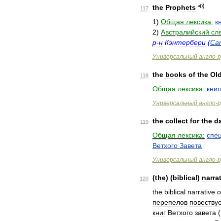
the
Prophets
117
1
)
Общая
лексика:
к
2
)
Австралийский
сле
р
-
н
Кэнтербери
(
Can
Универсальный
англо
-
р
the
books
of
the
Ol
118
Общая
лексика:
книг
Универсальный
англо
-
р
the
collect
for
the
d
119
Общая
лексика:
спе
Ветхого
Завета
Универсальный
англо
-
р
(
the
) (
biblical
)
narra
120
the
biblical
narrative
o
перепелов
повеству
книг
Ветхого
завета
(