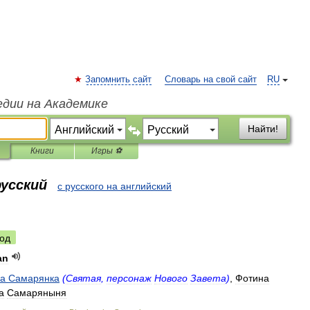
Запомнить сайт
Словарь на свой сайт
RU
едии на Академике
Найти!
Книги
Игры ⚽
русский
с русского на английский
од
an
а
Самарянка
(
Святая
,
персонаж
Нового
Завета
)
,
Фотина
а
Самаряныня