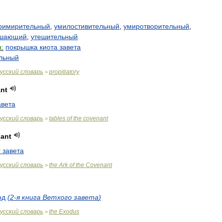
римирительный
,
умилостивительный
,
умиротворительный
,
ешающий
,
утешительный
:
покрышка
киота
завета
льный
усский
словарь
propitiatory
>
nt
авета
усский
словарь
tables
of
the
covenant
>
ant
г
завета
усский
словарь
the
Ark
of
the
Covenant
>
од
(
2
-
я
книга
Ветхого
завета
)
усский
словарь
the
Exodus
>