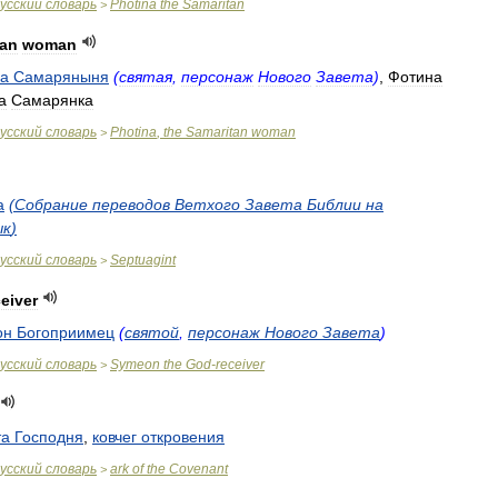
усский
словарь
Photina
the
Samaritan
>
tan
woman
а
Самаряныня
(
святая
,
персонаж
Нового
Завета
)
,
Фотина
а
Самарянка
усский
словарь
Photina
,
the
Samaritan
woman
>
а
(
Собрание
переводов
Ветхого
Завета
Библии
на
ык
)
усский
словарь
Septuagint
>
ceiver
он
Богоприимец
(
святой
,
персонаж
Нового
Завета
)
усский
словарь
Symeon
the
God
-
receiver
>
та
Господня
,
ковчег
откровения
усский
словарь
ark
of
the
Covenant
>