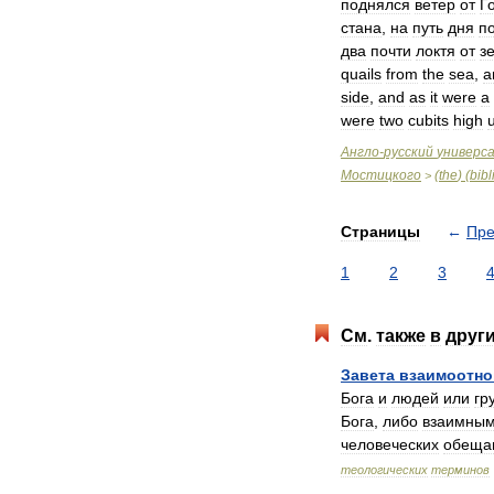
поднялся
ветер
от
Г
стана
,
на
путь
дня
п
два
почти
локтя
от
з
quails
from
the
sea
,
a
side
,
and
as
it
were
a
were
two
cubits
high
Англо
-
русский
универс
Мостицкого
(
the
) (
bibl
>
Страницы
←
Пр
1
2
3
См
.
также
в
друг
Завета
взаимоотн
Бога
и
людей
или
гр
Бога
,
либо
взаимны
человеческих
обеща
теологических
терминов