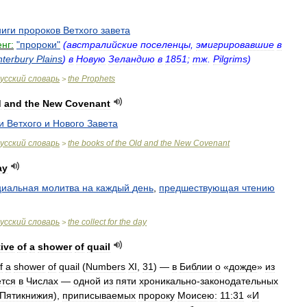
ниги
пророков
Ветхого
завета
нг:
"
пророки
"
(
австралийские
поселенцы
,
эмигрировавшие
в
terbury
Plains
)
в
Новую
Зеландию
в
1851
;
тж
.
Pilgrims
)
усский
словарь
the
Prophets
>
d
and
the
New
Covenant
и
Ветхого
и
Нового
Завета
усский
словарь
the
books
of
the
Old
and
the
New
Covenant
>
ay
циальная
молитва
на
каждый
день
,
предшествующая
чтению
усский
словарь
the
collect
for
the
day
>
tive
of
a
shower
of
quail
f
a
shower
of
quail
(
Numbers
XI
,
31
) —
в
Библии
о
«
дожде
»
из
ется
в
Числах
—
одной
из
пяти
хроникально
-
законодательных
Пятикнижия
),
приписываемых
пророку
Моисею:
11:31
«
И