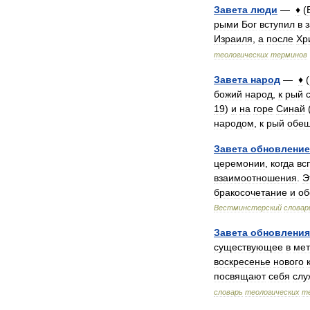
Завета
люди
—
♦
(
рыми
Бог
вступил
в
Израиля
,
а
после
Хр
теологических
терминов
Завета
народ
—
♦
(
божий
народ
,
к
рый
19
)
и
на
горе
Синай
народом
,
к
рый
обе
Завета
обновление
церемонии
,
когда
вс
взаимоотношения
.
Э
бракосочетание
и
об
Вестминстерский
словар
Завета
обновления
существующее
в
мет
воскресенье
нового
посвящают
себя
слу
словарь
теологических
т