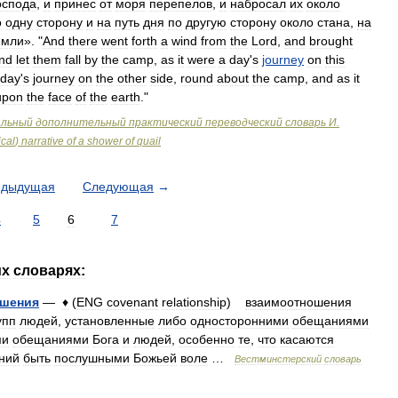
оспода
,
и
принес
от
моря
перепелов
,
и
набросал
их
около
о
одну
сторону
и
на
путь
дня
по
другую
сторону
около
стана
,
на
емли
». "
And
there
went
forth
a
wind
from
the
Lord
,
and
brought
nd
let
them
fall
by
the
camp
,
as
it
were
a
day
'
s
journey
on
this
day
'
s
journey
on
the
other
side
,
round
about
the
camp
,
and
as
it
upon
the
face
of
the
earth
."
альный
дополнительный
практический
переводческий
словарь
И
.
ical
)
narrative
of
a
shower
of
quail
едыдущая
Следующая
→
4
5
6
7
их
словарях:
ошения
—
♦
(
ENG
covenant
relationship
)
взаимоотношения
упп
людей
,
установленные
либо
односторонними
обещаниями
ми
обещаниями
Бога
и
людей
,
особенно
те
,
что
касаются
ний
быть
послушными
Божьей
воле
…
Вестминстерский
словарь