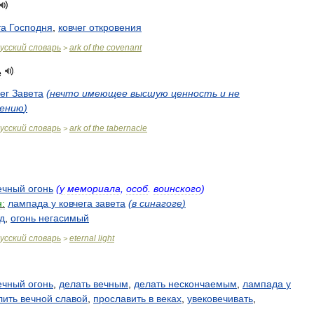
та
Господня
,
ковчег
откровения
усский
словарь
ark
of
the
covenant
>
e
ег
Завета
(
нечто
имеющее
высшую
ценность
и
не
дению
)
усский
словарь
ark
of
the
tabernacle
>
ечный
огонь
(
у
мемориала
,
особ
.
воинского
)
:
лампада
у
ковчега
завета
(
в
синагоге
)
д
,
огонь
негасимый
усский
словарь
eternal
light
>
ечный
огонь
,
делать
вечным
,
делать
нескончаемым
,
лампада
у
лить
вечной
славой
,
прославить
в
веках
,
увековечивать
,