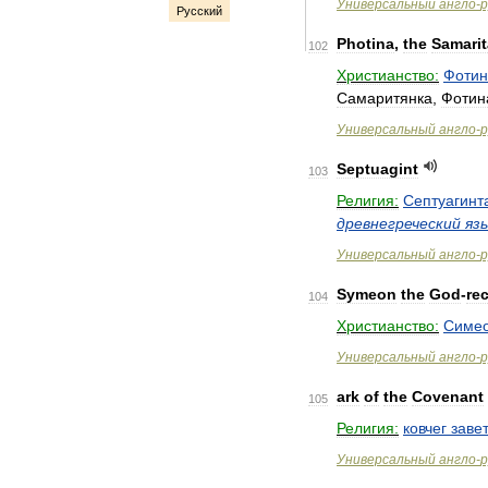
Универсальный
англо
-
р
Русский
Photina
,
the
Samari
102
Христианство:
Фотин
Самаритянка
,
Фотин
Универсальный
англо
-
р
Septuagint
103
Религия:
Септуагинт
древнегреческий
яз
Универсальный
англо
-
р
Symeon
the
God
-
re
104
Христианство:
Симе
Универсальный
англо
-
р
ark
of
the
Covenant
105
Религия:
ковчег
заве
Универсальный
англо
-
р