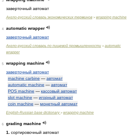
3
заверточный автомат
Англо-русский словарь экономических терминов
wrapping machine
>
automatic wrapper
4
заверточный автомат
Англо-русский словарь по пищевой промышленности
automatic
>
wrapper
wrapping machine
5
заверточный автомат
machine carbine
—
автомат
automatic machine
—
автомат
POS machine
—
кассовый автомат
slot machine
—
игорный автомат
coin machine
—
монетный автомат
English-Russian base dictionary
wrapping machine
>
grading machine
6
1.
сортировочный автомат