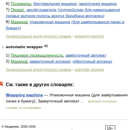
6)
Полимеры:
бинтовальная машина
,
закаточная машина
7)
Прокат:
захлёстыватель
(устройство для наматывания
первых витков полосы вокруг барабана моталки)
8)
Макаров:
упаковочная машина
(для завёртывания пачек в
бумагу)
Универсальный англо-русский словарь
wrapping machine
>
automatic wrapper
8
1)
Пищевая промышленность:
завёрточный автомат
2)
Макаров:
заверточный аппарат
,
обёрточный аппарат
Универсальный англо-русский словарь
automatic wrapper
>
См. также в других словарях:
Wrapping machine
— Упаковочная машина (для завёртывания
пачек в бумагу); Заверточный автомат …
Краткий толковый
словарь по полиграфии
© Академик, 2000-2026
18+