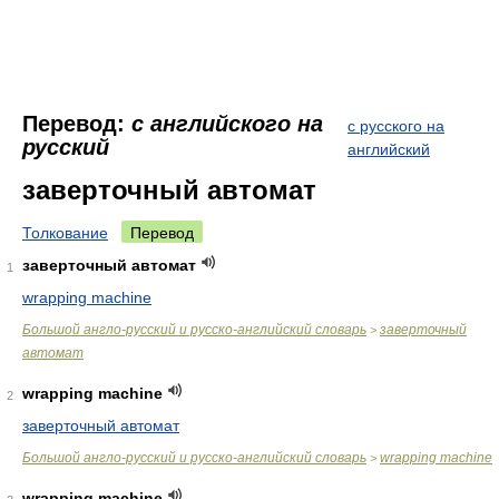
Перевод:
с английского на
с русского на
русский
английский
заверточный автомат
Толкование
Перевод
заверточный автомат
1
wrapping machine
Большой англо-русский и русско-английский словарь
заверточный
>
автомат
wrapping machine
2
заверточный автомат
Большой англо-русский и русско-английский словарь
wrapping machine
>
wrapping machine