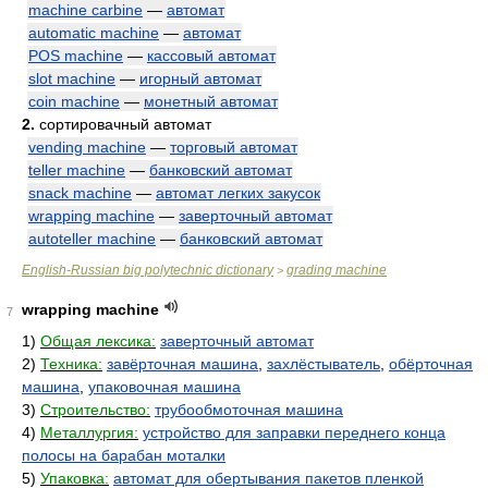
machine carbine
—
автомат
automatic machine
—
автомат
POS machine
—
кассовый автомат
slot machine
—
игорный автомат
coin machine
—
монетный автомат
2.
сортировачный автомат
vending machine
—
торговый автомат
teller machine
—
банковский автомат
snack machine
—
автомат легких закусок
wrapping machine
—
заверточный автомат
autoteller machine
—
банковский автомат
English-Russian big polytechnic dictionary
grading machine
>
wrapping machine
7
1)
Общая лексика:
заверточный автомат
2)
Техника:
завёрточная машина
,
захлёстыватель
,
обёрточная
машина
,
упаковочная машина
3)
Строительство:
трубообмоточная машина
4)
Металлургия:
устройство для заправки переднего конца
полосы на барабан моталки
5)
Упаковка:
автомат для обертывания пакетов пленкой