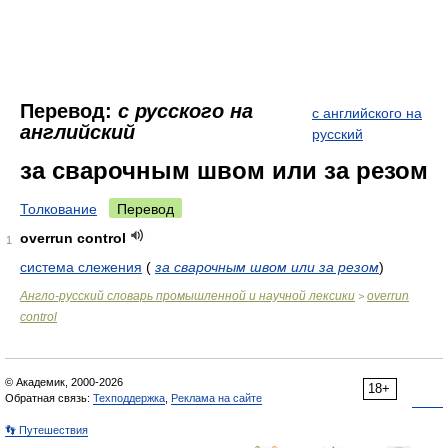
Перевод:
с русского на
с английского на
английский
русский
за сварочным швом или за резом
Толкование
Перевод
overrun control
1
система слежения
(
за сварочным швом или за резом
)
Англо-русский словарь промышленной и научной лексики
overrun
>
control
© Академик, 2000-2026
18+
Обратная связь:
Техподдержка
,
Реклама на сайте
👣 Путешествия