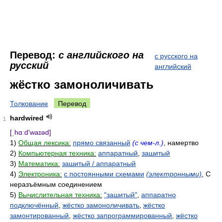
Перевод:
с английского на
с русского на
русский
английский
жёстко замоноличивать
Толкование
Перевод
hardwired
1
[ˌhɑːd'waɪəd]
1)
Общая лексика:
прямо связанный
(с чем-л.)
, намертво
2)
Компьютерная техника:
аппаратный
,
зашитый
3)
Математика:
зашитый / аппаратный
4)
Электроника:
с постоянными схемами
(электронными)
, С
неразъёмным соединением
5)
Вычислительная техника:
"зашитый"
,
аппаратно
подключённый
,
жёстко замоноличивать
,
жёстко
замонтированный
,
жёстко запрограммированный
,
жёстко