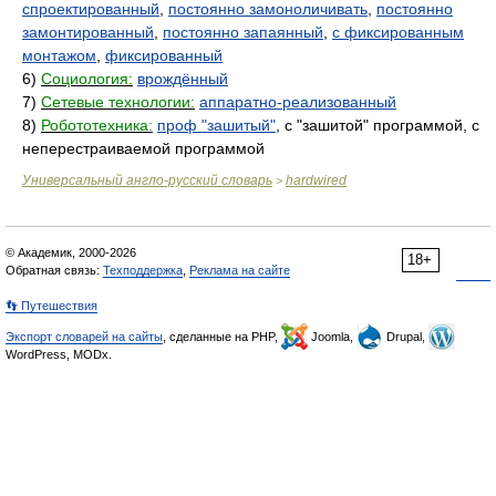
спроектированный
,
постоянно замоноличивать
,
постоянно
замонтированный
,
постоянно запаянный
,
с фиксированным
монтажом
,
фиксированный
6)
Социология:
врождённый
7)
Сетевые технологии:
аппаратно-реализованный
8)
Робототехника:
проф "зашитый"
, с "зашитой" программой, с
неперестраиваемой программой
Универсальный англо-русский словарь
hardwired
>
© Академик, 2000-2026
18+
Обратная связь:
Техподдержка
,
Реклама на сайте
👣 Путешествия
Экспорт словарей на сайты
, сделанные на PHP,
Joomla,
Drupal,
WordPress, MODx.