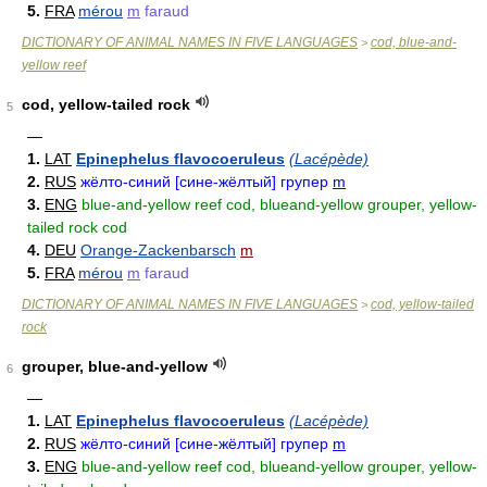
5.
FRA
mérou
m
faraud
DICTIONARY OF ANIMAL NAMES IN FIVE LANGUAGES
cod, blue-and-
>
yellow reef
cod, yellow-tailed rock
5
—
1.
LAT
Epinephelus flavocoeruleus
(Lacépède)
2.
RUS
жёлто-синий [сине-жёлтый] групер
m
3.
ENG
blue-and-yellow reef cod, blueand-yellow grouper, yellow-
tailed rock cod
4.
DEU
Orange-Zackenbarsch
m
5.
FRA
mérou
m
faraud
DICTIONARY OF ANIMAL NAMES IN FIVE LANGUAGES
cod, yellow-tailed
>
rock
grouper, blue-and-yellow
6
—
1.
LAT
Epinephelus flavocoeruleus
(Lacépède)
2.
RUS
жёлто-синий [сине-жёлтый] групер
m
3.
ENG
blue-and-yellow reef cod, blueand-yellow grouper, yellow-