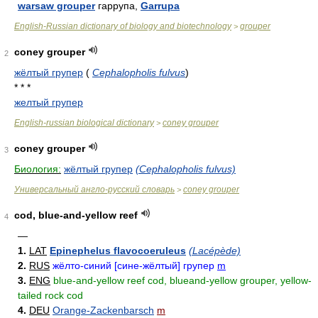
warsaw grouper
гаррупа,
Garrupa
English-Russian dictionary of biology and biotechnology
grouper
>
coney grouper
2
жёлтый групер
(
Cephalopholis fulvus
)
* * *
желтый групер
English-russian biological dictionary
coney grouper
>
coney grouper
3
Биология:
жёлтый групер
(Cephalopholis fulvus)
Универсальный англо-русский словарь
coney grouper
>
cod, blue-and-yellow reef
4
—
1.
LAT
Epinephelus flavocoeruleus
(Lacépède)
2.
RUS
жёлто-синий [сине-жёлтый] групер
m
3.
ENG
blue-and-yellow reef cod, blueand-yellow grouper, yellow-
tailed rock cod
4.
DEU
Orange-Zackenbarsch
m