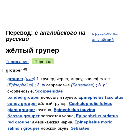
Перевод:
с английского на
с русского на
русский
английский
жёлтый групер
Толкование
Перевод
grouper
1
grouper
(ихт)
1. групер, черна, мероу, эпинефелюс
(Epinephelus)
; 2.
pl
серрановые
(Serranidae)
; 3.
pl
скорпеновые,
Scorpaenidae
banded grouper
полосатый групер,
Epinephelus fasciatus
coney grouper
жёлтый групер,
Cephalopholis fulvus
giant grouper
таувина,
Epinephelus tauvina
Nassau grouper
полосатая черна,
Epinephelus striatus
red grouper
американская черна,
Epinephelus morio
salmon grouper
морской окунь,
Sebastes