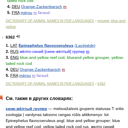
tailed rock cod
4.
DEU
Orange-Zackenbarsch
m
5.
FRA
mérou
m
faraud
DICTIONARY OF ANIMAL NAMES IN FIVE LANGUAGES
grouper, blue-and-
>
yellow
6362
7
1.
LAT
Epinephelus flavocoeruleus
(Lacépède)
2.
RUS
жёлто-синий [сине-жёлтый] групер
m
3.
ENG
blue-and-yellow reef cod, blueand-yellow grouper, yellow-
tailed rock cod
4.
DEU
Orange-Zackenbarsch
m
5.
FRA
mérou
m
faraud
DICTIONARY OF ANIMAL NAMES IN FIVE LANGUAGES
6362
>
См. также в других словарях:
сине-жёлтый групер
— melsvažalsvis gruperis statusas T sritis
zoologija | vardynas taksono rangas rūšis atitikmenys: lot.
Epinephelus flavocoeruleus angl. blue and yellow grouper; blue
and yellow reef cod; yellow tailed rock cod rus. желто синий