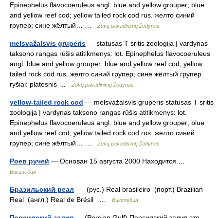
Epinephelus flavocoeruleus angl. blue and yellow grouper; blue
and yellow reef cod; yellow tailed rock cod rus. желто синий
групер; сине жёлтый… …
Žuvų pavadinimų žodynas
melsvažalsvis gruperis
— statusas T sritis zoologija | vardynas
taksono rangas rūšis atitikmenys: lot. Epinephelus flavocoeruleus
angl. blue and yellow grouper; blue and yellow reef cod; yellow
tailed rock cod rus. желто синий групер; сине жёлтый групер
ryšiai: platesnis …
Žuvų pavadinimų žodynas
yellow-tailed rock cod
— melsvažalsvis gruperis statusas T sritis
zoologija | vardynas taksono rangas rūšis atitikmenys: lot.
Epinephelus flavocoeruleus angl. blue and yellow grouper; blue
and yellow reef cod; yellow tailed rock cod rus. желто синий
групер; сине жёлтый… …
Žuvų pavadinimų žodynas
Роев ручей
— Основан 15 августа 2000 Находится …
Википедия
Бразильский реал
— (рус.) Real brasileiro (порт.) Brazilian
Real (англ.) Real de Brésil …
Википедия
Персидский залив
— (Persian Gulf) Персидский залив это