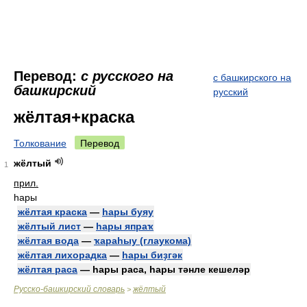
Перевод:
с русского на
с башкирского на
башкирский
русский
жёлтая+краска
Толкование
Перевод
жёлтый
1
прил.
һары
жёлтая краска
—
һары буяу
жёлтый лист
—
һары япраҡ
жёлтая вода
—
ҡараһыу (глаукома)
жёлтая лихорадка
—
һары биҙгәк
жёлтая раса
— һары раса, һары тәнле кешеләр
Русско-башкирский словарь
жёлтый
>