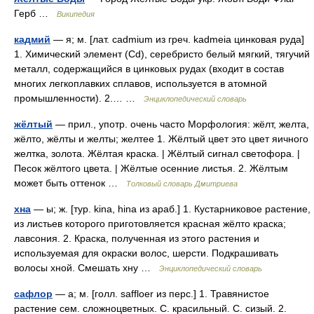
Герб …
Википедия
кадмий
— я; м. [лат. cadmium из греч. kadmeia цинковая руда]
1. Химический элемент (Cd), серебристо белый мягкий, тягучий
металл, содержащийся в цинковых рудах (входит в состав
многих легкоплавких сплавов, используется в атомной
промышленности). 2.… …
Энциклопедический словарь
жёлтый
— прил., употр. очень часто Морфология: жёлт, желта,
жёлто, жёлты и желты; желтее 1. Жёлтый цвет это цвет яичного
желтка, золота. Жёлтая краска. | Жёлтый сигнал светофора. |
Песок жёлтого цвета. | Жёлтые осенние листья. 2. Жёлтым
может быть оттенок …
Толковый словарь Дмитриева
хна
— ы; ж. [тур. kina, hina из араб.] 1. Кустарниковое растение,
из листьев которого приготовляется красная жёлто краска;
лавсония. 2. Краска, полученная из этого растения и
используемая для окраски волос, шерсти. Подкрашивать
волосы хной. Смешать хну …
Энциклопедический словарь
сафлор
— а; м. [голл. saffloer из перс.] 1. Травянистое
растение сем. сложноцветных. С. красильный. С. сизый. 2.