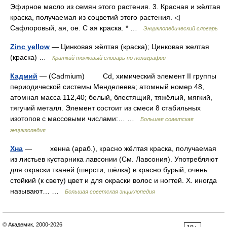
Эфирное масло из семян этого растения. 3. Красная и жёлтая
краска, получаемая из соцветий этого растения. ◁
Сафлоровый, ая, ое. С ая краска. * …
Энциклопедический словарь
Zinc yellow
— Цинковая жёлтая (краска); Цинковая желтая
(краска) …
Краткий толковый словарь по полиграфии
Кадмий
— (Cadmium) Cd, химический элемент II группы
периодической системы Менделеева; атомный номер 48,
атомная масса 112,40; белый, блестящий, тяжёлый, мягкий,
тягучий металл. Элемент состоит из смеси 8 стабильных
изотопов с массовыми числами:… …
Большая советская
энциклопедия
Хна
— хенна (араб.), красно жёлтая краска, получаемая
из листьев кустарника лавсонии (См. Лавсония). Употребляют
для окраски тканей (шерсти, шёлка) в красно бурый, очень
стойкий (к свету) цвет и для окраски волос и ногтей. Х. иногда
называют… …
Большая советская энциклопедия
© Академик, 2000-2026