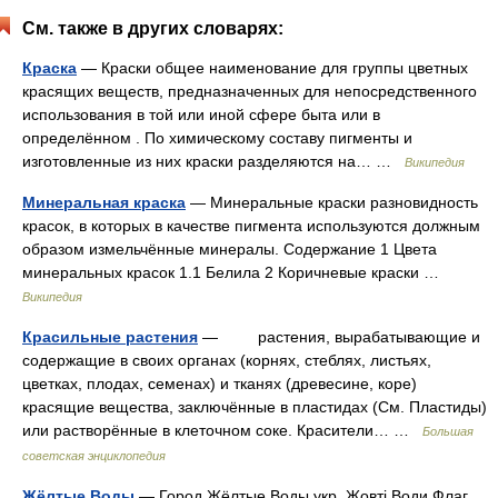
См. также в других словарях:
Краска
— Краски общее наименование для группы цветных
красящих веществ, предназначенных для непосредственного
использования в той или иной сфере быта или в
определённом . По химическому составу пигменты и
изготовленные из них краски разделяются на… …
Википедия
Минеральная краска
— Минеральные краски разновидность
красок, в которых в качестве пигмента используются должным
образом измельчённые минералы. Содержание 1 Цвета
минеральных красок 1.1 Белила 2 Коричневые краски …
Википедия
Красильные растения
— растения, вырабатывающие и
содержащие в своих органах (корнях, стеблях, листьях,
цветках, плодах, семенах) и тканях (древесине, коре)
красящие вещества, заключённые в пластидах (См. Пластиды)
или растворённые в клеточном соке. Красители… …
Большая
советская энциклопедия
Жёлтые Воды
— Город Жёлтые Воды укр. Жовті Води Флаг