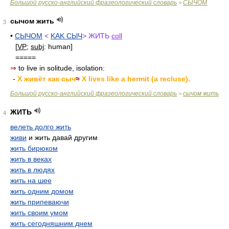
Большой русско-английский фразеологический словарь
СЫЧОМ
>
сычом жить
3
•
СЫЧОМ
<
KAK СЫЧ
> ЖИТЬ
coll
[
VP
;
subj
: human]
=====
⇒
to live in solitude, isolation:
-
X живёт как сыч
≈
X lives like a hermit (a recluse).
Большой русско-английский фразеологический словарь
сычом жить
>
ЖИТЬ
4
велеть долго жить
живи
и жить давай другим
жить бирюком
жить в веках
жить в людях
жить на шее
жить одним домом
жить припеваючи
жить своим умом
жить сегодняшним днем