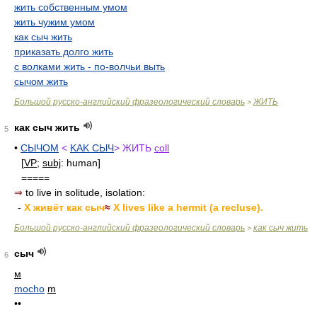
жить собственным умом
жить чужим умом
как сыч жить
приказать долго жить
с волками жить - по-волчьи выть
сычом жить
Большой русско-английский фразеологический словарь
ЖИТЬ
>
как сыч жить
5
•
СЫЧОМ
<
KAK СЫЧ
> ЖИТЬ
coll
[
VP
;
subj
: human]
=====
⇒
to live in solitude, isolation:
-
X живёт как сыч
≈
X lives like a hermit (a recluse).
Большой русско-английский фразеологический словарь
как сыч жить
>
сыч
6
м
mocho
m
••