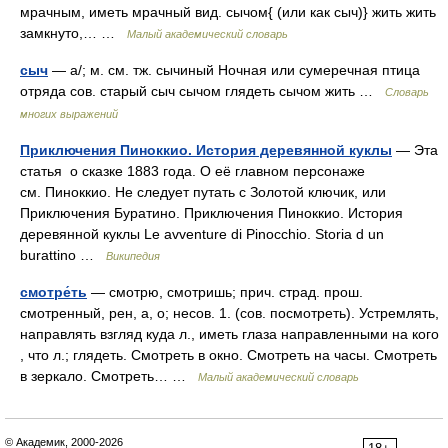
мрачным, иметь мрачный вид. сычом{ (или как сыч)} жить жить
замкнуто,… …
Малый академический словарь
сыч
— а/; м. см. тж. сычиный Ночная или сумеречная птица
отряда сов. старый сыч сычом глядеть сычом жить …
Словарь
многих выражений
Приключения Пиноккио. История деревянной куклы
— Эта
статья о сказке 1883 года. О её главном персонаже
см. Пиноккио. Не следует путать с Золотой ключик, или
Приключения Буратино. Приключения Пиноккио. История
деревянной куклы Le avventure di Pinocchio. Storia d un
burattino …
Википедия
смотре́ть
— смотрю, смотришь; прич. страд. прош.
смотренный, рен, а, о; несов. 1. (сов. посмотреть). Устремлять,
направлять взгляд куда л., иметь глаза направленными на кого
, что л.; глядеть. Смотреть в окно. Смотреть на часы. Смотреть
в зеркало. Смотреть… …
Малый академический словарь
© Академик, 2000-2026