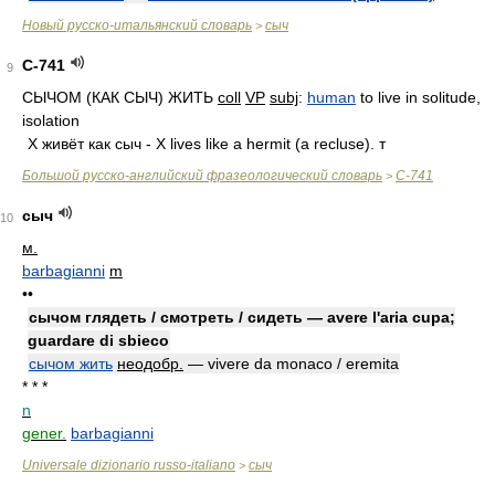
Новый русско-итальянский словарь
сыч
>
С-741
9
СЫЧОМ (КАК СЫЧ) ЖИТЬ
coll
VP
subj
:
human
to live in solitude,
isolation
X живёт как сыч - X lives like a hermit (a recluse). т
Большой русско-английский фразеологический словарь
С-741
>
сыч
10
м.
barbagianni
m
••
сычом глядеть / смотреть / сидеть — avere l'aria cupa;
guardare di sbieco
сычом жить
неодобр.
— vivere da monaco / eremita
* * *
n
gener.
barbagianni
Universale dizionario russo-italiano
сыч
>