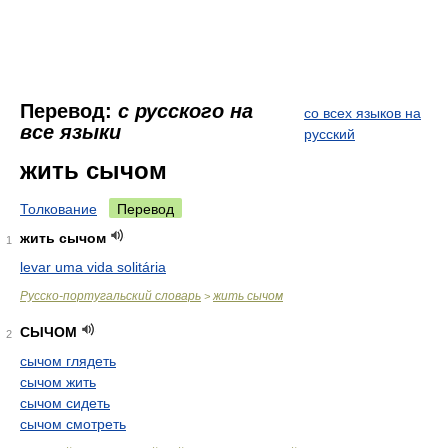
Перевод:
с русского на
со всех языков на
все языки
русский
жить сычом
Толкование
Перевод
жить сычом
1
levar uma vida solitária
Русско-португальский словарь
жить сычом
>
СЫЧОМ
2
сычом глядеть
сычом жить
сычом сидеть
сычом смотреть