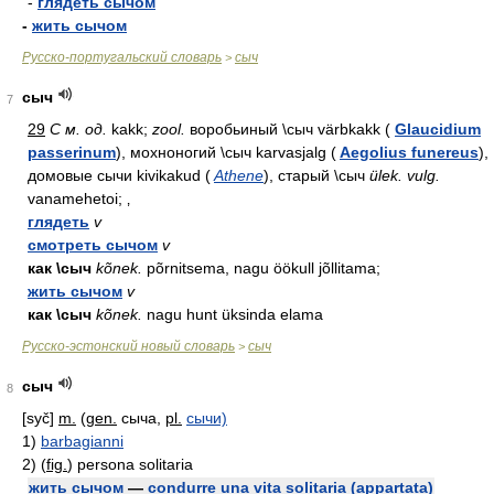
-
глядеть сычом
-
жить сычом
Русско-португальский словарь
сыч
>
сыч
7
29
С м. од.
kakk;
zool.
воробьиный \сыч värbkakk (
Glaucidium
passerinum
), мохноногий \сыч karvasjalg (
Aegolius funereus
),
домовые сычи kivikakud (
Athene
), старый \сыч
ülek. vulg.
vanamehetoi; ‚
глядеть
v
смотреть сычом
v
как \сыч
kõnek.
põrnitsema, nagu öökull jõllitama;
жить сычом
v
как \сыч
kõnek.
nagu hunt üksinda elama
Русско-эстонский новый словарь
сыч
>
сыч
8
[syč]
m.
(
gen.
сыча,
pl.
сычи)
1)
barbagianni
2)
(
fig.
) persona solitaria
жить сычом
—
condurre una vita solitaria (appartata)