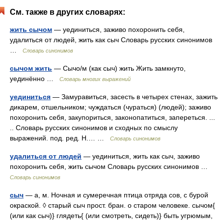
См. также в других словарях:
жить сычом
— уединиться, заживо похоронить себя,
удалиться от людей, жить как сыч Словарь русских синонимов
…
Словарь синонимов
сычом жить
— Сычо/м (как сыч) жить Жить замкнуто,
уединённо …
Словарь многих выражений
уединиться
— Замуравиться, засесть в четырех стенах, зажить
дикарем, отшельником; чуждаться (чураться) (людей); заживо
похоронить себя, закупориться, законопатиться, запереться. ...
.. Словарь русских синонимов и сходных по смыслу
выражений. под. ред. Н.… …
Словарь синонимов
удалиться от людей
— уединиться, жить как сыч, заживо
похоронить себя, жить сычом Словарь русских синонимов …
Словарь синонимов
сыч
— а, м. Ночная и сумеречная птица отряда сов, с бурой
окраской. ◊ старый сыч прост. бран. о старом человеке. сычом{
(или как сыч)} глядеть{ (или смотреть, сидеть)} быть угрюмым,