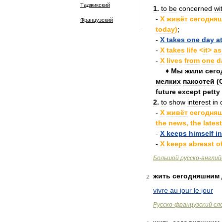
Таджикский
1
.
to
be
concerned
wi
-
X
живёт
сегодня
Французский
today
)
;
-
X
takes
one
day
a
-
X
takes
life
<
it
>
as
-
X
lives
from
one
d
♦
Мы
жили
сег
мелких
пакостей
(
future
except
petty
2
.
to
show
interest
in
-
X
живёт
сегодня
the
news
,
the
latest
-
X
keeps
himself
i
-
X
keeps
abreast
o
Большой
русско
-
англий
жить
сегодняшним
2
vivre
au
jour
le
jour
Русско
-
французский
сл