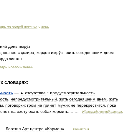
варь
по
общей
лексике
день
>
шний
день
имрӯз
одняшнее
с
ҳозира
,
корҳои
имрӯз
-
жить
сегодняшним
днем
арда
зистан
варь
сегодняшний
>
их
словарях:
ьность
—
▲
отсутствие
↑
предусмотрительность
ость
.
непредусмотрительный
.
жить
сегодняшним
днем
.
жить
ем
.
поговорки:
гром
не
грянет
,
мужик
не
перекрестится
.
пока
юнет
.
на
охоту
ехать
собак
кормить
.… …
Идеографический
словарь
—
Логотип
Арт
центра
«
Карман
» …
Википедия