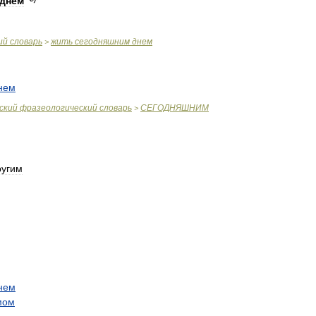
днем
ий
словарь
жить
сегодняшним
днем
>
нем
ский
фразеологический
словарь
СЕГОДНЯШНИМ
>
ругим
нем
мом