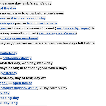
b
.'
s
name
day
,
smb
.'
s
saint
'
s
day
of
the
day
а
по
часам
—
to
grow
before
one
'
s
eyes
ень
—
it
is
clear
as
noonday
сный
день
разг
.
—
to
confuse
the
issue
днем
—
to
live
for
a
moment
/
present
(
не
думая
о
будущем
)
;
to
to
keep
oneself
informed
(
быть
в
курсе
событий
)
—
his
days
are
numbered
ые
дни
до
чего
-
л
.—
there
are
precious
few
days
left
before
market
-
day
—
odd
-
come
-
shortly
ack
-
letter
day
,
workday
,
week
-
day
days
of
old
;
in
former
/
bygone
/
olden
days
—
yesterday
rest
-
day
,
day
of
rest
;
day
off
ерей
—
open
house
второй
мировой
войне
)
V
-
Day
,
Victory
Day
ay
-
day
edding
-
day
all
day
long