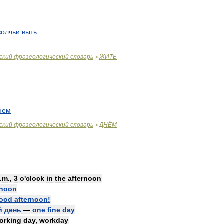
ь
волчьи
выть
ский
фразеологический
словарь
ЖИТЬ
>
нем
ский
фразеологический
словарь
ДНЁМ
>
.
m
.,
3
o
'
clock
in
the
afternoon
rnoon
ood
afternoon
!
й
день
—
one
fine
day
orking
day
,
workday