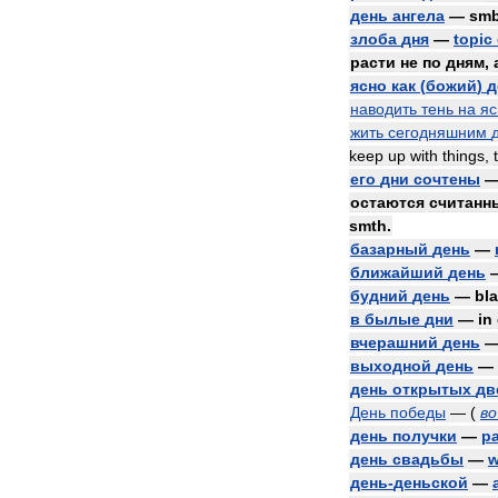
день
ангела
—
sm
злоба
дня
—
topic
расти
не
по
дням
,
ясно
как
(
божий
)
д
наводить
тень
на
я
жить
сегодняшним
keep
up
with
things
,
его
дни
сочтены
остаются
считанн
smth
.
базарный
день
—
ближайший
день
будний
день
—
bl
в
былые
дни
—
in
вчерашний
день
выходной
день
—
день
открытых
дв
День
победы
— (
во
день
получки
—
p
день
свадьбы
—
w
день
-
деньской
—