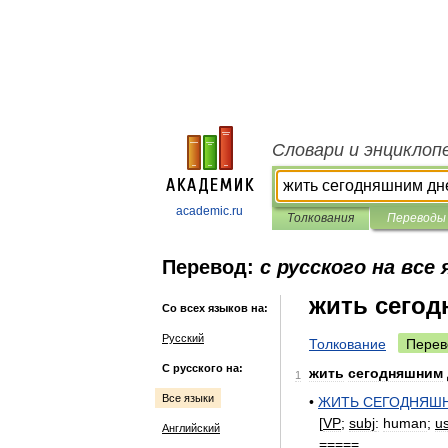
Словари и энциклоп
academic.ru
Толкования
Переводы
Перевод:
с русского на все
жить сего
Со всех языков на:
Русский
Толкование
Перев
С русского на:
жить
сегодняшним
1
Все языки
•
ЖИТЬ
СЕГОДНЯШ
[
VP
;
subj
:
human
;
u
Английский
=====