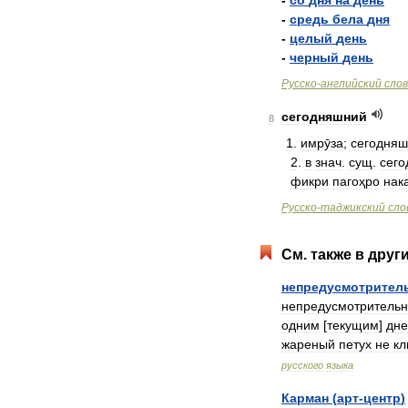
-
со
дня
на
день
-
средь
бела
дня
-
целый
день
-
черный
день
Русско
-
английский
сло
сегодняшний
8
1
.
имрӯза
;
сегодня
2
.
в
знач
.
сущ
.
сег
фикри
пагоҳро
нак
Русско
-
таджикский
сло
См
.
также
в
друг
непредусмотрител
непредусмотрительн
одним
[
текущим
]
дн
жареный
петух
не
кл
русского
языка
Карман
(
арт
-
центр
)