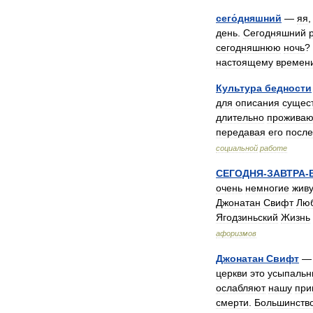
сего́дняшний
—
яя
день
.
Сегодняшний
сегодняшнюю
ночь
?
настоящему
времен
Культура
бедности
для
описания
сущес
длительно
прожива
передавая
его
посл
социальной
работе
СЕГОДНЯ
-
ЗАВТРА
-
очень
немногие
живу
Джонатан
Свифт
Лю
Ягодзиньский
Жизнь
афоризмов
Джонатан
Свифт
— 
церкви
это
усыпальн
ослабляют
нашу
при
смерти
.
Большинств