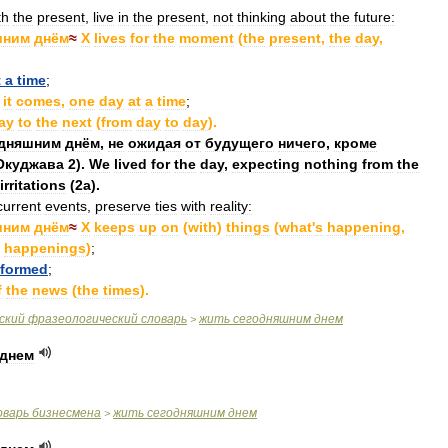
th
the
present
,
live
in
the
present
,
not
thinking
about
the
future:
шним
днём
≈
X
lives
for
the
moment
(
the
present
,
the
day
,
t
a
time
;
it
comes
,
one
day
at
a
time
;
ay
to
the
next
(
from
day
to
day
).
одняшним
днём
,
не
ожидая
от
будущего
ничего
,
кроме
Окуджава
2
).
We
lived
for
the
day
,
expecting
nothing
from
the
irritations
(
2a
).
current
events
,
preserve
ties
with
reality:
шним
днём
≈
X
keeps
up
on
(
with
)
things
(
what
'
s
happening
,
happenings
)
;
nformed
;
f
the
news
(
the
times
).
ский
фразеологический
словарь
жить
сегодняшним
днем
>
днем
оварь
бизнесмена
жить
сегодняшним
днем
>