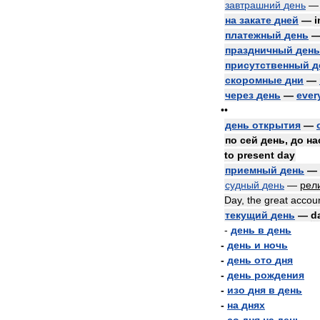
завтрашний
день
на
закате
дней
—
i
платежный
день
праздничный
день
присутственный
д
скоромные
дни
—
через
день
—
ever
••
день
открытия
—
по
сей
день
,
до
на
to
present
day
приемный
день
—
судный
день
—
рели
Day
,
the
great
accou
текущий
день
—
d
-
день
в
день
-
день
и
ночь
-
день
ото
дня
-
день
рождения
-
изо
дня
в
день
-
на
днях