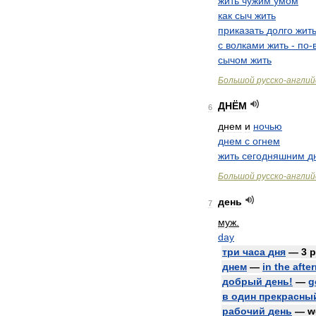
жить
чужим
умом
как
сыч
жить
приказать
долго
жит
с
волками
жить
-
по
-
сычом
жить
Большой
русско
-
англий
ДНЁМ
6
днем
и
ночью
днем
с
огнем
жить
сегодняшним
д
Большой
русско
-
англий
день
7
муж
.
day
три
часа
дня
—
3
p
днем
—
in
the
afte
добрый
день
!
—
g
в
один
прекрасны
рабочий
день
—
w