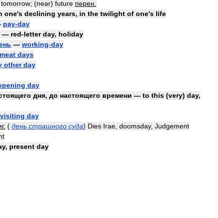
—
tomorrow
; (
near
)
future
перен
.
n
one
'
s
declining
years
,
in
the
twilight
of
one
'
s
life
—
pay
-
day
—
red
-
letter
day
,
holiday
ень
—
working
-
day
meat
days
y
other
day
opening
day
стоящего
дня
,
до
настоящего
времени
—
to
this
(
very
)
day
,
visiting
day
г
.
(
день
страшного
суда
)
Dies
Irae
,
doomsday
,
Judgement
nt
ay
,
present
day