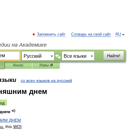
Запомнить сайт
Словарь на свой сайт
RU
едии на Академике
Найти!
Книги
Игры ⚽
 языки
со всех языков на русский
дняшним днем
од
днем
НИМ
ДНЕМ
su
.
this
WO
]