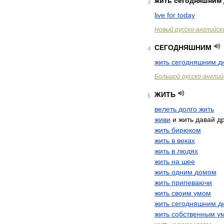
жить
сегодняшним
3
live
for
today
Новый
русско
-
английск
СЕГОДНЯШНИМ
4
жить
сегодняшним
д
Большой
русско
-
англий
ЖИТЬ
5
велеть
долго
жить
живи
и
жить
давай
д
жить
бирюком
жить
в
веках
жить
в
людях
жить
на
шее
жить
одним
домом
жить
припеваючи
жить
своим
умом
жить
сегодняшним
д
жить
собственным
у