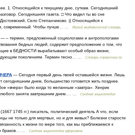
,
ее
.
1
.
Относящийся
к
текущему
дню
,
суткам
.
Сегодняшний
разговор
.
Сегодняшняя
газета
.
□
Что
видел
ты
во
сне
Достоевский
,
Село
Степанчиково
. ||
Относящийся
к
и
,
современный
.
Чтобы
лучше
… …
Малый
академический
словарь
— –
термин
,
предложенный
социологами
и
антропологами
твования
бедных
людей
;
содержит
предположение
о
том
,
что
ющие
в
БЕДНОСТИ
вырабатывают
особый
образ
жизни
,
едующим
поколениям
.
Термин
тесно
… …
Словарь
-
справочник
по
ВЧЕРА
—
Сегодня
первый
день
твоей
оставшейся
жизни
.
Лишь
т
сегодняшним
днем
,
большинство
готовится
жить
позднее
.
бое
«
вчера
»
было
когда
то
желанным
«
завтра
».
Хенрик
любого
занята
завтрашним
днем
.… …
Сводная
энциклопедия
(
1667
1745
гг
.)
писатель
,
политический
деятель
А
что
,
если
ицы
не
только
для
мертвых
,
но
и
для
живых
?
Болезни
старости
вязанность
к
жизни
по
мере
того
,
как
мы
приближаемся
к
о
браков
… …
Сводная
энциклопедия
афоризмов