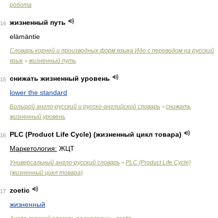
робота
жизненный путь
14
elämäntie
Словарь корней и производных форм языка Идо с переводом на русский
язык
жизненный путь
>
снижать жизненный уровень
15
lower the standard
Большой англо-русский и русско-английский словарь
снижать
>
жизненный уровень
PLC (Product Life Cycle) (жизненный цикл товара)
16
Маркетология:
ЖЦТ
Универсальный англо-русский словарь
PLC (Product Life Cycle)
>
(жизненный цикл товара)
zoetic
17
жизненный