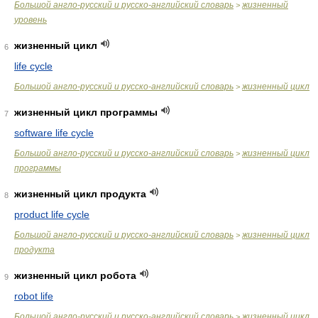
Большой англо-русский и русско-английский словарь
жизненный
>
уровень
жизненный цикл
6
life cycle
Большой англо-русский и русско-английский словарь
жизненный цикл
>
жизненный цикл программы
7
software life cycle
Большой англо-русский и русско-английский словарь
жизненный цикл
>
программы
жизненный цикл продукта
8
product life cycle
Большой англо-русский и русско-английский словарь
жизненный цикл
>
продукта
жизненный цикл робота
9
robot life
Большой англо-русский и русско-английский словарь
жизненный цикл
>