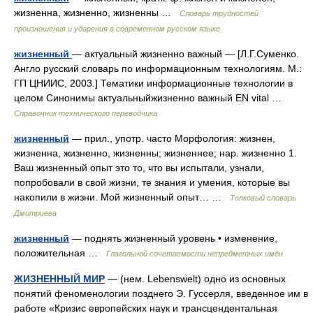
жизненна, жизненно, жизненны …
Словарь трудностей
произношения и ударения в современном русском языке
жизненный
— актуальный жизненно важный — [Л.Г.Суменко.
Англо русский словарь по информационным технологиям. М.:
ГП ЦНИИС, 2003.] Тематики информационные технологии в
целом Синонимы актуальныйжизненно важный EN vital …
Справочник технического переводчика
жизненный
— прил., употр. часто Морфология: жизнен,
жизненна, жизненно, жизненны; жизненнее; нар. жизненно 1.
Ваш жизненный опыт это то, что вы испытали, узнали,
попробовали в свой жизни, те знания и умения, которые вы
накопили в жизни. Мой жизненный опыт… …
Толковый словарь
Дмитриева
жизненный
— поднять жизненный уровень • изменение,
положительная …
Глагольной сочетаемости непредметных имён
ЖИЗНЕННЫЙ МИР
— (нем. Lebenswelt) одно из основных
понятий феноменологии позднего Э. Гуссерля, введенное им в
работе «Кризис европейских наук и трансцендентальная