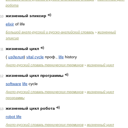
робота
жизненный эликсир
10
elixir
of life
Большой англо-русский и русско-английский словарь
жизненный
>
эликсир
жизненный цикл
11
(
изделия
)
vital cycle
проф.,
life
history
Англо-русский словарь технических терминов
жизненный цикл
>
жизненный цикл программы
12
software
life
cycle
Англо-русский словарь технических терминов
жизненный цикл
>
программы
жизненный цикл робота
13
robot life
Англо-русский словарь технических терминов
жизненный цикл
>