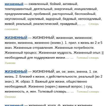
жизненный
— оживленный, бойкий, активный,
темпераментный, деятельный, энергичный, инициативный,
предприимчивый, пробивной, расторопный, беспокойный,
неугомонный, шумливый, задорный, бедовый, непоседливый,
живой; реальный, реалистический, правдивый,… …
Словарь
синонимов
ЖИЗНЕННЫЙ
— ЖИЗНЕННЫЙ, жизненная, жизненное;
жизнен, жизненна, жизненно (книжн.). 1. прил. к жизнь во 2 и 5
знач. Жизненные отправления. Жизненные потребности.
Жизненный процесс. Жизненная мудрость. Жизненный опыт. ||
необходимый для поддержания жизни.… …
Толковый словарь
Ушакова
ЖИЗНЕННЫЙ
— ЖИЗНЕННЫЙ, ая, ое; знен, зненна. 1. см.
жизнь. 2. Близкий к жизни, к действительности, реальный (во 2
знач.). Ж. образ. 3. Важный для жизни, общественно
необходимый. Жизненно (нареч.) важный вопрос. | сущ.
жизненность, и, жен. Толковый словарь… …
Толковый словарь
Ожегова
жизненный
— жизненный, кратк. ф. жизнен и жизненен,