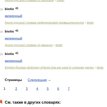
Англо-русский словарь по экологии
zoetic
>
biotic
18
жизненный
Англо-русский словарь нефтегазовой промышленности
biotic
>
biotic
19
жизненный
Англо-русский словарь по авиации
biotic
>
biotic
20
жизненный
English-Russian dictionary of terms that are used in computer games
biotic
>
Страницы
Следующая
→
1
2
3
4
5
6
7
См. также в других словарях: