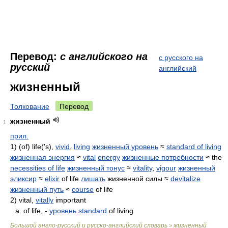
Перевод:
с английского на
с русского на
русский
английский
жизненный
Толкование
Перевод
жизненный
1
прил.
1) (of) life('s),
vivid
,
living
жизненный уровень
≈
standard of living
жизненная энергия
≈
vital
energy
жизненные потребности
≈ the
necessities of life
жизненный тонус
≈
vitality
,
vigour
жизненный
эликсир
≈
elixir
of life
лишать
жизненной силы ≈
devitalize
жизненный путь
≈
course
of life
2) vital,
vitally
important
a. of life, -
уровень
standard
of living
Большой англо-русский и русско-английский словарь
жизненный
>