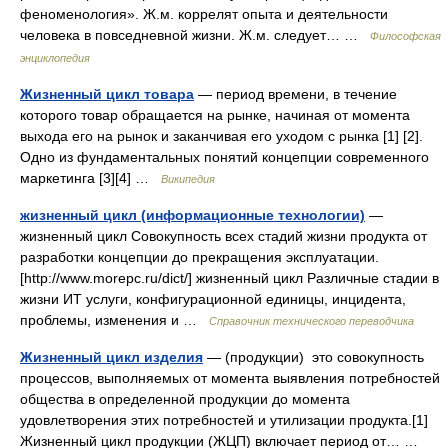
феноменология». Ж.м. коррелят опыта и деятельности
человека в повседневной жизни. Ж.м. следует… …
Философская
энциклопедия
Жизненный цикл товара
— период времени, в течение
которого товар обращается на рынке, начиная от момента
выхода его на рынок и заканчивая его уходом с рынка [1] [2].
Одно из фундаментальных понятий концепции современного
маркетинга [3][4] …
Википедия
жизненный цикл (информационные технологии)
—
жизненный цикл Совокупность всех стадий жизни продукта от
разработки концепции до прекращения эксплуатации.
[http://www.morepc.ru/dict/] жизненный цикл Различные стадии в
жизни ИТ услуги, конфигурационной единицы, инцидента,
проблемы, изменения и …
Справочник технического переводчика
Жизненный цикл изделия
— (продукции) это совокупность
процессов, выполняемых от момента выявления потребностей
общества в определенной продукции до момента
удовлетворения этих потребностей и утилизации продукта.[1]
Жизненный цикл продукции (ЖЦП) включает период от… …