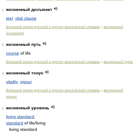
жизненный дизъюнкт
2
мат
.
vital clause
Большой англо-русский и русско-английский словарь
жизненный
>
дизъюнкт
жизненный путь
3
course
of life
Большой англо-русский и русско-английский словарь
жизненный путь
>
жизненный тонус
4
vitality
,
vigour
Большой англо-русский и русско-английский словарь
жизненный
>
тонус
жизненный уровень
5
living standard
;
standard
of life/living
living standard