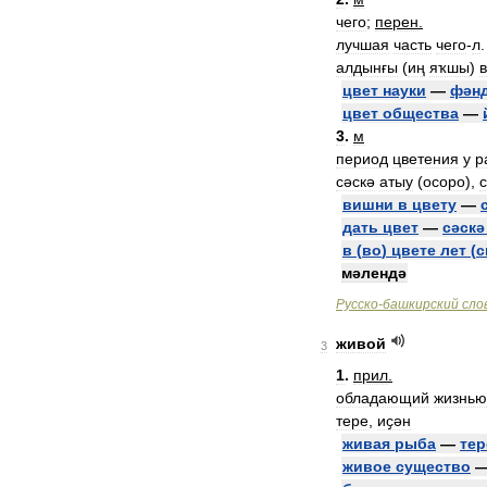
чего
;
перен
.
лучшая
часть
чего
-
л
.
алдынғы
(
иң
яҡшы
)
цвет
науки
—
фән
цвет
общества
—
3
.
м
период
цветения
у
р
сәскә
атыу
(
осоро
),
вишни
в
цвету
—
дать
цвет
—
сәскә
в
(
во
)
цвете
лет
(
с
мәлендә
Русско
-
башкирский
сло
живой
3
1
.
прил
.
обладающий
жизнью
тере
,
иҫән
живая
рыба
—
тер
живое
существо