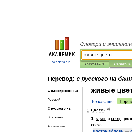
Словари и энциклоп
academic.ru
Толкования
Переводы
Перевод:
с русского на баш
живые цве
С башкирского на:
Русский
Толкование
Перев
С русского на:
цветок
1
Все языки
1
.
м
мн
.
и
спец
.
цвет
сәскә
Английский
цветок
яблони
—