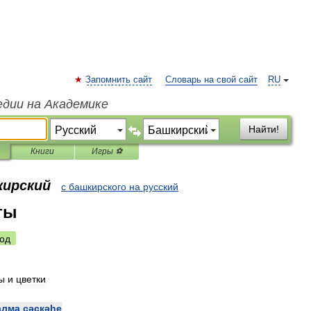
Запомнить сайт
Словарь на свой сайт
RU
едии на Академике
Найти!
Книги
Игры ⚽
кирский
с башкирского на русский
ты
од
ы
и
цветки
алма
сәскәһе