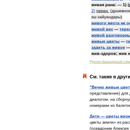
живая
рана:
—
1
) (
2
)
перен
.
(
душевно
эш
хайуандары
)
живого
места
не
о
живой
вес
—
тере
живой
разговорн
живые
цветы
—
т
задеть
за
живое
жив
-
здоров
;
жив
Русско
-
башкирский
сло
См
.
также
в
друг
"
Вечно
живые
цве
представление
)
для
диалогом
,
на
сборн
номерами
из
балето
Дети
—
цветы
жиз
цветы
земли
»
из
рас
(
псевдоним
Алексея