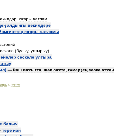
вәкилдәр
,
юғары
ҡатлам
дең
алдынғы
вәкилдәре
йәмғиәттең
юғары
ҡатламы
астений
сәскәлә
(
булыу
,
ултырыу
)
сейәләр
сәскәлә
ултыра
атыу
ил
)
—
йәш
ваҡытта
,
шәп
саҡта
,
ғүмерҙең
сәскә
атҡан
варь
цвет
>
е
балыҡ
—
тере
йән