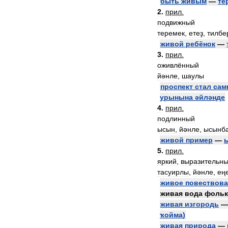
быть
живым
—
те
2
.
прил
.
подвижный
теремек
,
етеҙ
,
тилбе
живой
ребёнок
—
3
.
прил
.
оживлённый
йәнле
,
шаулы
проспект
стал
сам
урынына
әйләнде
4
.
прил
.
подлинный
ысын
,
йәнле
,
ысынб
живой
пример
—
5
.
прил
.
яркий
,
выразительн
тасуирлы
,
йәнле
,
ең
живое
повествова
живая
вода
фольк
живая
изгородь
ҡойма
)
живая
природа
—