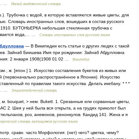
… …
Малый
академический
словарь
р
.).
Трубочка
с
водой
,
в
которую
вставляются
живые
цветы
,
для
тью
.
Словарь
иностранных
слов
,
вошедших
в
состав
русского
,
1910
.
БУТОНЬЕРКА
небольшая
стеклянная
трубочка
с
вается
вода
,… …
Словарь
иностранных
слов
русского
языка
бдулловна
—
В
Википедии
есть
статьи
о
других
людях
с
такой
ев
.
Зайнаб
Биишева
Имя
при
рождении:
Зайнаб
Абдулловна
ния:
2
января
1908
(
1908
01
02
…
Википедия
зм
.;
ж
. [
япон
.]
1
.
Искусство
составления
букетов
из
живых
или
й
(
первоначально
распространённое
в
Японии
).
Искусство
ставленный
по
правилам
такого
искусства
.
Делать
икебану
. * * *
… …
Энциклопедический
словарь
,
м
.
bouquet
, >
нем
.
Bukett
.
1
.
Срезанные
или
сорванные
цветы
,
БАС
2
.
Шея
у
ней
была
вся
открыта
,
а
на
грудях
приколот
был
тюльпанов
,
роз
,
анемонов
,
ренонкулов
.
Кандид
141
.
Жена
и
я
орический
словарь
галлицизмов
русского
языка
потр
.
сравн
.
часто
Морфология:
(
нет
)
чего
?
цветка
,
чему
?