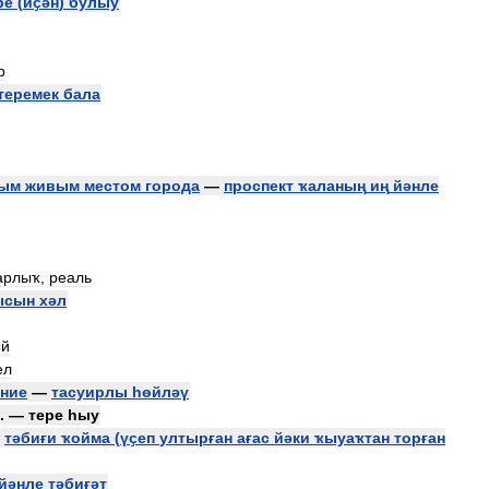
ре
(
иҫән
)
булыу
р
теремек
бала
ым
живым
местом
города
—
проспект
ҡаланың
иң
йәнле
арлыҡ
,
реаль
ысын
хәл
ый
ел
ние
—
тасуирлы
һөйләү
. —
тере
һыу
—
тәбиғи
ҡойма
(
үҫеп
ултырған
ағас
йәки
ҡыуаҡтан
торған
йәнле
тәбиғәт