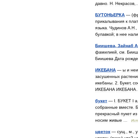
давно
.
Н
.
Некрасов
,
БУТОНЬЕРКА
— (
ф
прикалывания
к
пла
языка
.
Чудинов
А
.
Н
.
булавкой
;
в
нее
нали
Биишева
,
Зайнаб
А
фамилией
,
см
.
Бииш
Биишева
Дата
рожде
ИКЕБАНА
—
ы
и
неи
засушенных
растени
икебаны
.
2
.
Букет
,
со
ИКЕБАНА
ИКЕБАНА
букет
—
I
.
БУКЕТ
I
а
собранные
вместе
.
прекрасный
пукет
из
носим
живые
…
Ист
цветок
—
сущ
.,
м
.,
у