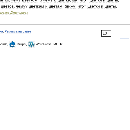
веток
,
чем
?
цветком
,
о
чём
?
о
цветке
;
мн
.
что
?
цветки
и
цветы
,
цветов
,
чему
?
цветкам
и
цветам
, (
вижу
)
что
?
цветки
и
цветы
,
ловарь
Дмитриева
ка
,
Реклама на сайте
18+
omla,
Drupal,
WordPress, MODx.