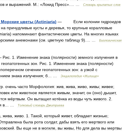
ов
и
выражений
.
М
.
:
«
Локид
Пресс
».… …
Словарь
крылатых
слов
Морские
цветы
(
Actiniaria
)
—
Если
колонии
гидроидов
на
причудливые
кусты
и
деревья
,
то
крупные
коралловые
niaria
)
напоминают
фантастические
цветы
.
На
многих
языках
орскими
анемонами
(
см
.
цветную
таблицу
9
).… …
Биологическая
—
Рис
.
1
.
Изменение
знака
(
полярности
)
земного
излучения
в
геопатогенных
зон
.
Рис
.
1
.
Изменение
знака
(
полярности
)
поперечном
сечении
геопатогенных
зон:
а
узкой
с
ением
знака
излучения
;
б
… …
Энциклопедия
«
Жилище
»
тр
.
очень
часто
Морфология:
жив
,
жива
,
живо
,
живы
;
живее
;
ловек
или
животное
является
живым
,
значит
,
он
(
оно
)
дышит
,
тся
мёртвым
.
Он
вытащил
котёнка
из
воды
чуть
живого
.
2
.
я
в
… …
Толковый
словарь
Дмитриева
в
,
жива
,
живо
.
1
.
Такой
,
который
живет
,
обладает
жизнью
;
Отправлена
была
рота
солдат
,
дабы
взять
его
мертвого
или
ровский
.
Вы
еще
не
в
могиле
,
вы
живы
,
Но
для
дела
вы
мертвы