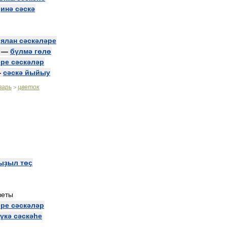
—
инә
сәскә
—
ялан
сәскәләре
—
бүлмә
гөлө
ере
сәскәләр
—
сәскә
йыйыу
варь
цветок
>
ыҙыл
төҫ
веты
ере
сәскәләр
үкә
сәскәһе