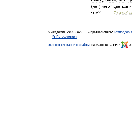
цветку
, (
вижу
)
что
?
ц
(
нет
)
чего
?
цветков
и
чем
?… …
Толковый
с
© Академик, 2000-2026
Обратная связь:
Техподдерж
👣 Путешествия
Экспорт словарей на сайты
, сделанные на PHP,
Jo