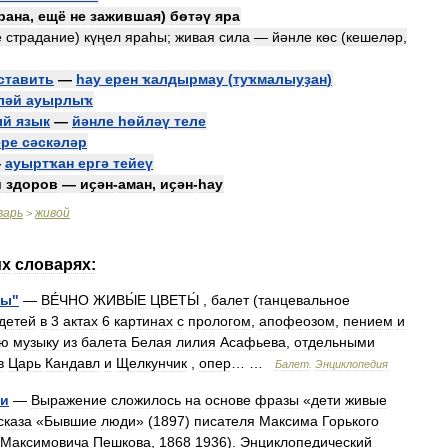
рана
,
ещё
не
зажившая
)
бөтәү
яра
е
страдание
)
күңел
яраһы
;
живая
сила
—
йәнле
көс
(
кешеләр
,
ставить
—
һау
ерен
ҡалдырмау
(
туҡмалыуҙан
)
ләй
ауырлыҡ
ый
язык
—
йәнле
һөйләү
теле
ере
сәскәләр
—
ауыртҡан
ергә
тейеү
и
здоров
—
иҫән
-
аман
,
иҫән
-
һау
варь
живой
>
их
словарях:
ты
"
—
ВÉЧНО
ЖИВЫ́Е
ЦВЕТЫ́
,
балет
(
танцевальное
детей
в
3
актах
6
картинах
с
прологом
,
апофеозом
,
пением
и
ую
музыку
из
балета
Белая
лилия
Асафьева
,
отдельными
в
Царь
Кандавл
и
Щелкунчик
,
опер
… …
Балет
.
Энциклопедия
ни
—
Выражение
сложилось
на
основе
фразы
«
дети
живые
сказа
«
Бывшие
люди
» (
1897
)
писателя
Максима
Горького
Максимовича
Пешкова
,
1868
1936
).
Энциклопедический