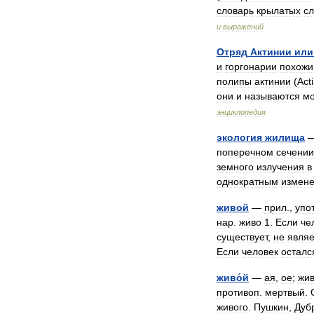
словарь
крылатых
сл
и
выражений
Отряд
Актинии
или
и
горгонарии
похожи
полипы
актинии
(
Acti
они
и
называются
м
энциклопедия
экология
жилища
поперечном
сечении
земного
излучения
в
однократным
измен
живой
—
прил
.,
упо
нар
.
живо
1
.
Если
че
существует
,
не
являе
Если
человек
осталс
живо́й
—
ая
,
ое
;
жи
противоп
.
мертвый
.
живого
.
Пушкин
,
Дуб