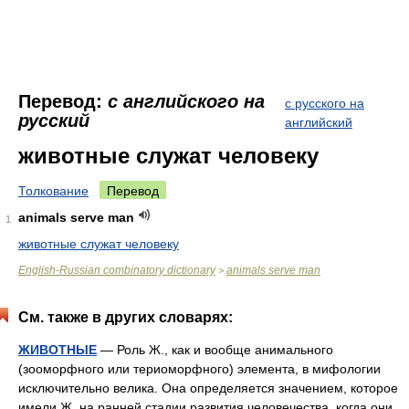
Перевод:
с английского на
с русского на
русский
английский
животные служат человеку
Толкование
Перевод
animals serve man
1
животные служат человеку
English-Russian combinatory dictionary
animals serve man
>
См. также в других словарях:
ЖИВОТНЫЕ
— Роль Ж., как и вообще анимального
(зооморфного или териоморфного) элемента, в мифологии
исключительно велика. Она определяется значением, которое
имели Ж. на ранней стадии развития человечества, когда они