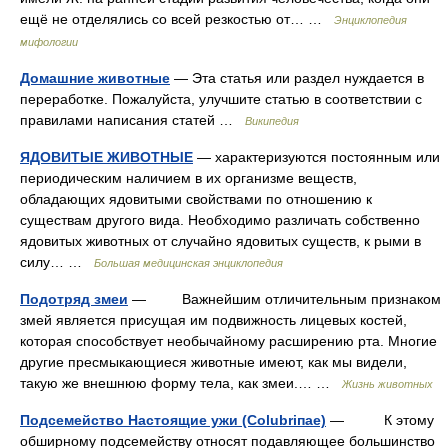
ещё не отделялись со всей резкостью от… …
Энциклопедия
мифологии
Домашние животные
— Эта статья или раздел нуждается в
переработке. Пожалуйста, улучшите статью в соответствии с
правилами написания статей …
Википедия
ЯДОВИТЫЕ ЖИВОТНЫЕ
— характеризуются постоянным или
периодическим наличием в их организме веществ,
обладающих ядовитыми свойствами по отношению к
существам другого вида. Необходимо различать собственно
ядовитых животных от случайно ядовитых существ, к рыми в
силу… …
Большая медицинская энциклопедия
Подотряд змеи
— Важнейшим отличительным признаком
змей является присущая им подвижность лицевых костей,
которая способствует необычайному расширению рта. Многие
другие пресмыкающиеся животные имеют, как мы видели,
такую же внешнюю форму тела, как змеи.… …
Жизнь животных
Подсемейство Настоящие ужи (Colubriпае)
— К этому
обширному подсемейству относят подавляющее большинство