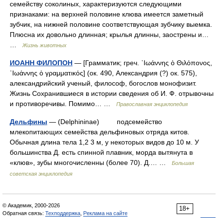
семейству соколиных, характеризуются следующими
признаками: на верхней половине клюва имеется заметный
зубчик, на нижней половине соответствующая зубчику выемка.
Плюсна их довольно длинная; крылья длинны, заострены и…
…
Жизнь животных
ИОАНН ФИЛОПОН
— [Грамматик; греч. ᾿Ιωάννης ὁ Θιλόπονος,
᾿Ιωάννης ὁ γραμματικός] (ок. 490, Александрия (?) ок. 575),
александрийский ученый, философ, богослов монофизит.
Жизнь Сохранившиеся в истории сведения об И. Ф. отрывочны
и противоречивы. Помимо… …
Православная энциклопедия
Дельфины
— (Delphininae) подсемейство
млекопитающих семейства дельфиновых отряда китов.
Обычная длина тела 1,2 3 м, у некоторых видов до 10 м. У
большинства Д. есть спинной плавник, морда вытянута в
«клюв», зубы многочисленны (более 70). Д.… …
Большая
советская энциклопедия
© Академик, 2000-2026
18+
Обратная связь:
Техподдержка
,
Реклама на сайте