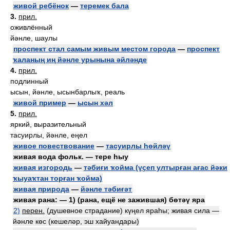
живой ребёнок
—
теремек бала
3.
прил.
оживлённый
йәнле, шаулы
проспект стал самым живым местом города
—
проспект
ҡаланың иң йәнле урынына әйләнде
4.
прил.
подлинный
ысын, йәнле, ысынбарлыҡ, реаль
живой пример
—
ысын хәл
5.
прил.
яркий, выразительный
тасуирлы, йәнле, еңел
живое повествование
—
тасуирлы һөйләү
живая вода фольк. — тере һыу
живая изгородь
—
тәбиғи ҡойма (үҫеп ултырған ағас йәки
ҡыуаҡтан торған ҡойма)
живая природа
—
йәнле тәбиғәт
живая рана: — 1) (рана, ещё не зажившая) бөтәү яра
2)
перен.
(душевное страдание) күңел яраһы; живая сила —
йәнле көс (кешеләр, эш хайуандары)