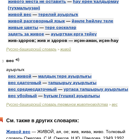
живого места не оставить
—
һау ерен ҡалдырмау
(туҡмалыуҙан)
живой вес
—
тереләй ауырлыҡ
живой разговорный язык
—
йәнле һөйләү теле
живые цветы
—
тере сәскәләр
задеть за живое
—
ауыртҡан ергә тейеү
жив-здоров; жив и здоров — иҫән-аман, иҫән-һау
Русско-башкирский словарь
живой
>
вес
3
ауырлыҡ
вес живой
—
малдың тере ауырлығы
вес сдаточный
—
тапшырыу ауырлығы
вес среднесдаточный
—
уртаса тапшырыу ауырлығы
вес убойный
—
һуғым (түшкә) ауырлығы
Русско-башкирский словарь терминов животноводства
вес
>
См. также в других словарях:
Живой вес
— ЖИВОЙ, ая, ое; жив, жива, живо. Толковый
словарь Ожегова. С.И. Ожегов, Н.Ю. Шведова. 1949 1992 …