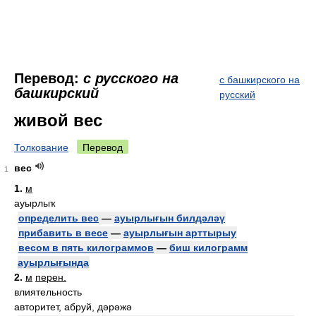
Перевод:
с русского на
с башкирского на
башкирский
русский
живой вес
Толкование
Перевод
вес
1
1.
м
ауырлыҡ
определить вес
—
ауырлығын билдәләү
прибавить в весе
—
ауырлығын арттырыу
весом в пять килограммов
—
биш килограмм
ауырлығында
2.
м
перен.
влиятельность
авторитет, абруй, дәрәжә