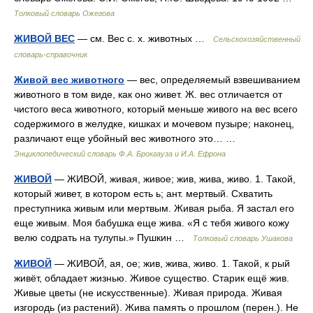
Толковый словарь Ожегова
ЖИВОЙ ВЕС
— см. Вес с. х. животных …
Сельскохозяйственный
словарь-справочник
Живой вес животного
— вес, определяемый взвешиванием
животного в том виде, как оно живет. Ж. вес отличается от
чистого веса животного, который меньше живого на вес всего
содержимого в желудке, кишках и мочевом пузыре; наконец,
различают еще убойный вес животного это… …
Энциклопедический словарь Ф.А. Брокгауза и И.А. Ефрона
ЖИВОЙ
— ЖИВОЙ, живая, живое; жив, жива, живо. 1. Такой,
который живет, в котором есть ь; ант. мертвый. Схватить
преступника живым или мертвым. Живая рыба. Я застал его
еще живым. Моя бабушка еще жива. «Я с тебя живого кожу
велю содрать на тулупы.» Пушкин …
Толковый словарь Ушакова
ЖИВОЙ
— ЖИВОЙ, ая, ое; жив, жива, живо. 1. Такой, к рый
живёт, обладает жизнью. Живое существо. Старик ещё жив.
Живые цветы (не искусственные). Живая природа. Живая
изгородь (из растений). Жива память о прошлом (перен.). Не