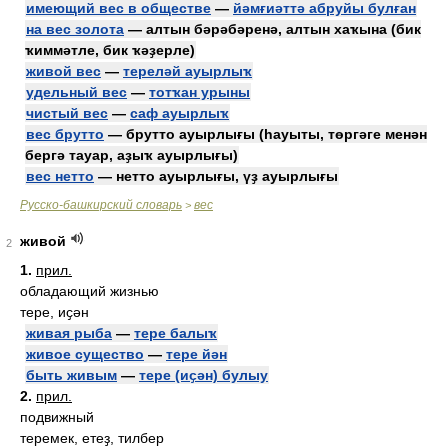
имеющий вес в обществе
—
йәмғиәттә абруйы булған
на вес золота
— алтын бәрәбәренә, алтын хаҡына (бик
ҡиммәтле, бик ҡәҙерле)
живой вес
—
тереләй ауырлыҡ
удельный вес
—
тотҡан урыны
чистый вес
—
саф ауырлыҡ
вес брутто
— брутто ауырлығы (һауыты, төргәге менән
бергә тауар, аҙыҡ ауырлығы)
вес нетто
— нетто ауырлығы, үҙ ауырлығы
Русско-башкирский словарь
вес
>
живой
2
1.
прил.
обладающий жизнью
тере, иҫән
живая рыба
—
тере балыҡ
живое существо
—
тере йән
быть живым
—
тере (иҫән) булыу
2.
прил.
подвижный
теремек, етеҙ, тилбер