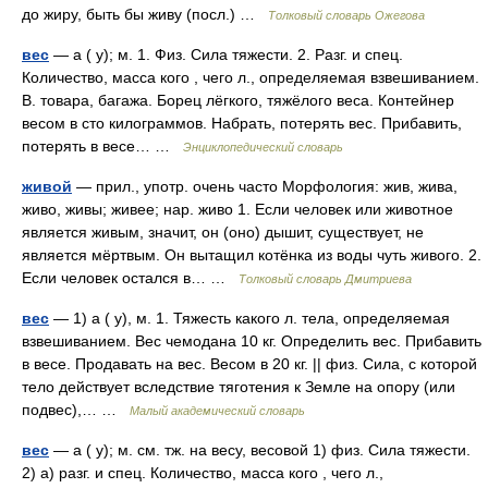
до жиру, быть бы живу (посл.) …
Толковый словарь Ожегова
вес
— а ( у); м. 1. Физ. Сила тяжести. 2. Разг. и спец.
Количество, масса кого , чего л., определяемая взвешиванием.
В. товара, багажа. Борец лёгкого, тяжёлого веса. Контейнер
весом в сто килограммов. Набрать, потерять вес. Прибавить,
потерять в весе… …
Энциклопедический словарь
живой
— прил., употр. очень часто Морфология: жив, жива,
живо, живы; живее; нар. живо 1. Если человек или животное
является живым, значит, он (оно) дышит, существует, не
является мёртвым. Он вытащил котёнка из воды чуть живого. 2.
Если человек остался в… …
Толковый словарь Дмитриева
вес
— 1) а ( у), м. 1. Тяжесть какого л. тела, определяемая
взвешиванием. Вес чемодана 10 кг. Определить вес. Прибавить
в весе. Продавать на вес. Весом в 20 кг. || физ. Сила, с которой
тело действует вследствие тяготения к Земле на опору (или
подвес),… …
Малый академический словарь
вес
— а ( у); м. см. тж. на весу, весовой 1) физ. Сила тяжести.
2) а) разг. и спец. Количество, масса кого , чего л.,