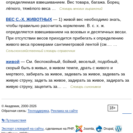
определяемая взвешиванием. Вес товара, багажа. Борец
лёгкого, тяжёлого веса …
Словарь многих выражений
ВЕС С.-Х. ЖИВОТНЫХ
— 1) живой вес необходимо знать,
чтобы правильно рассчитать кормление. В. с. х. ж.
определяется взвешиванием на возовых и десятичных весах.
При отсутствии весов приходится прибегать к определению
живого веса промерами сантиметровой лентой (см.… …
Сельскохозяйственный словарь-справочник
живой
— См. беспокойный, бойкий, веселый, подобный,
скорый быть в живых, в живом темпе, драть с живого и
мертвого, забирать за живое, задевать за живое, задевать за
живую струну, задеть за живое, задирать за живое, задирать за
живую струну, зацепить за… …
Словарь синонимов
© Академик, 2000-2026
18+
Обратная связь:
Техподдержка
,
Реклама на сайте
👣 Путешествия
Экспорт словарей на сайты
, сделанные на PHP,
Joomla,
Drupal,