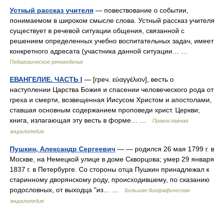
Устный рассказ учителя
— повествование о событии,
понимаемом в широком смысле слова. Устный рассказ учителя
существует в речевой ситуации общения, связанной с
решением определенных учебно воспитательных задач, имеет
конкретного адресата (участника данной ситуации… …
Педагогическое речеведение
ЕВАНГЕЛИЕ. ЧАСТЬ I
— [греч. εὐαγγέλιον], весть о
наступлении Царства Божия и спасении человеческого рода от
греха и смерти, возвещенная Иисусом Христом и апостолами,
ставшая основным содержанием проповеди христ. Церкви;
книга, излагающая эту весть в форме… …
Православная
энциклопедия
Пушкин, Александр Сергеевич
— — родился 26 мая 1799 г. в
Москве, на Немецкой улице в доме Скворцова; умер 29 января
1837 г. в Петербурге. Со стороны отца Пушкин принадлежал к
старинному дворянскому роду, происходившему, по сказанию
родословных, от выходца "из… …
Большая биографическая
энциклопедия