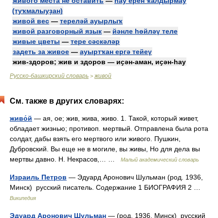
живого места не оставить
—
һау ерен ҡалдырмау
(туҡмалыуҙан)
живой вес
—
тереләй ауырлыҡ
живой разговорный язык
—
йәнле һөйләү теле
живые цветы
—
тере сәскәләр
задеть за живое
—
ауыртҡан ергә тейеү
жив-здоров; жив и здоров — иҫән-аман, иҫән-һау
Русско-башкирский словарь
живой
>
См. также в других словарях:
живо́й
— ая, ое; жив, жива, живо. 1. Такой, который живет,
обладает жизнью; противоп. мертвый. Отправлена была рота
солдат, дабы взять его мертвого или живого. Пушкин,
Дубровский. Вы еще не в могиле, вы живы, Но для дела вы
мертвы давно. Н. Некрасов,… …
Малый академический словарь
Израиль Петров
— Эдуард Аронович Шульман (род. 1936,
Минск) русский писатель. Содержание 1 БИОГРАФИЯ 2 …
Википедия
Эдуард Аронович Шульман
— (род. 1936, Минск) русский