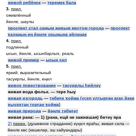
живой ребёнок
—
теремек бала
3.
прил.
оживлённый
йәнле, шаулы
проспект стал самым живым местом города
—
проспект
ҡаланың иң йәнле урынына әйләнде
4.
прил.
подлинный
ысын, йәнле, ысынбарлыҡ, реаль
живой пример
—
ысын хәл
5.
прил.
яркий, выразительный
тасуирлы, йәнле, еңел
живое повествование
—
тасуирлы һөйләү
живая вода фольк. — тере һыу
живая изгородь
—
тәбиғи ҡойма (үҫеп ултырған ағас йәки
ҡыуаҡтан торған ҡойма)
живая природа
—
йәнле тәбиғәт
живая рана: — 1) (рана, ещё не зажившая) бөтәү яра
2)
перен.
(душевное страдание) күңел яраһы; живая сила —
йәнле көс (кешеләр, эш хайуандары)