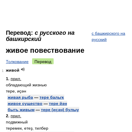
Перевод:
с русского на
с башкирского на
башкирский
русский
живое повествование
Толкование
Перевод
живой
1
1.
прил.
обладающий жизнью
тере, иҫән
живая рыба
—
тере балыҡ
живое существо
—
тере йән
быть живым
—
тере (иҫән) булыу
2.
прил.
подвижный
теремек, етеҙ, тилбер