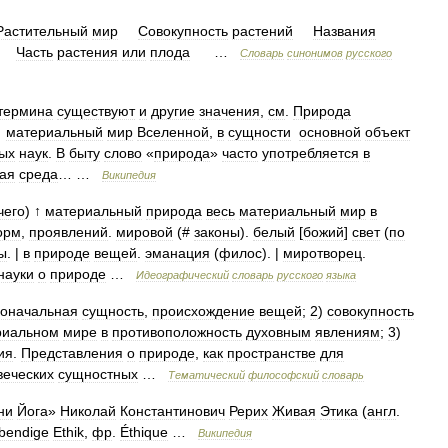
Растительный
мир
Совокупность
растений
Названия
Часть
растения
или
плода
…
Словарь
синонимов
русского
термина
существуют
и
другие
значения
,
см
.
Природа
материальный
мир
Вселенной
,
в
сущности
основной
объект
ых
наук
.
В
быту
слово
«
природа
»
часто
употребляется
в
ная
среда
… …
Википедия
чего
) ↑
материальный
природа
весь
материальный
мир
в
орм
,
проявлений
.
мировой
(#
законы
).
белый
[
божий
]
свет
(
по
ы
. |
в
природе
вещей
.
эманация
(
филос
). |
миротворец
.
науки
о
природе
…
Идеографический
словарь
русского
языка
воначальная
сущность
,
происхождение
вещей
;
2
)
совокупность
риальном
мире
в
противоположность
духовным
явлениям
;
3
)
ия
.
Представления
о
природе
,
как
пространстве
для
веческих
сущностных
…
Тематический
философский
словарь
ни
Йога
»
Николай
Константинович
Рерих
Живая
Этика
(
англ
.
bendige
Ethik
,
фр
.
Éthique
…
Википедия