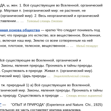
ДА
,
ы
,
жен
.
1
.
Всё
существующее
во
Вселенной
,
органический
р
.
Мёртвая
п
. (
неорганический
мир:
не
растения
,
не
 (
органический
мир
).
2
.
Весь
неорганический
и
органический
ставлении
… …
Толковый
словарь
Ожегова
енная
основа
общества
—
кратко
Что
следует
понимать
под
учит
,
что
природа
это
естество
,
все
вещественное
,
Вселенная
,
м
,
включая
наш
мир
,
Землю
со
всем
сотворенным
на
ней
мное
,
плотское
,
телесное
,
вещественное
… …
Малый
тезаурус
Всё
существующее
во
Вселенной
,
органический
и
.
Законы
,
явления
природы
.
Проникать
в
тайны
природы
.
.
Существовать
в
природе
.
Живая
п
. (
органический
мир
).
ический
мир
).
Царь
природы
…
Энциклопедический
словарь
.
тж
.
природный
1
)
а
)
Всё
существующее
во
Вселенной
,
ганический
мир
.
Законы
,
явления
природы
.
Проникать
в
тайны
ь
природу
.
Существовать
в
природе
…
Словарь
многих
выражений
”
— “
ОПЫТ
И
ПРИРОДА
” (
Experience
and
Nature
.
Chi
.,
1925
)
ительную
ее
часть
составляет
критика
идеализма
,