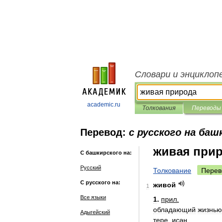
Словари и энциклоп
academic.ru
Толкования
Переводы
Перевод:
с русского на баш
живая при
С башкирского на:
Русский
Толкование
Перев
С русского на:
живой
1
Все языки
1
.
прил
.
обладающий
жизнью
Адыгейский
тере
,
иҫән