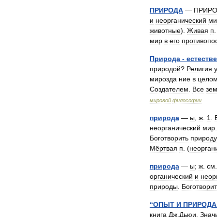
ПРИРОДА
—
ПРИРО
и
неорганический
ми
животные
).
Живая
п
.
мир
в
его
противопо
Природа
-
естеств
природой
?
Религия
мирозда
ние
в
цело
Создателем
.
Все
зе
мировой
философии
природа
—
ы
;
ж
.
1
.
неорганический
мир
Боготворить
природу
Мёртвая
п
. (
неорган
природа
—
ы
;
ж
.
см
органический
и
неор
природы
.
Боготворит
“
ОПЫТ
И
ПРИРОДА
книга
Дж
.
Дьюи
.
Знач