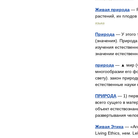
Живая
природа
—
растений
,
их
плодов
языка
Природа
—
У
этого
(
значения
).
Природа
изучения
естественн
значении
естествен
природа
—
▲
мир
(
многообразии
его
ф
свету
).
закон
природ
естественные
науки
ПРИРОДА
—
1
)
пер
всего
сущего
в
мате
объект
естествознан
развертывания
чело
Живая
Этика
— «
Аг
Living
Ethics
,
нем
.
Le