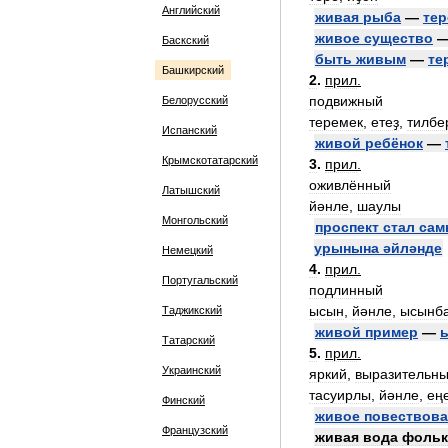
Английский
живая
рыба
—
тер
живое
существо
Баскский
быть
живым
—
те
Башкирский
2
.
прил
.
подвижный
Белорусский
теремек
,
етеҙ
,
тилбе
Испанский
живой
ребёнок
—
Крымскотатарский
3
.
прил
.
оживлённый
Латышский
йәнле
,
шаулы
Монгольский
проспект
стал
сам
урынына
әйләнде
Немецкий
4
.
прил
.
Португальский
подлинный
ысын
,
йәнле
,
ысынб
Таджикский
живой
пример
—
Татарский
5
.
прил
.
Украинский
яркий
,
выразительн
тасуирлы
,
йәнле
,
ең
Финский
живое
повествова
Французский
живая
вода
фольк