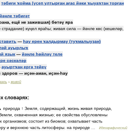
—
тәбиғи
ҡойма
(
үҫеп
ултырған
ағас
йәки
ҡыуаҡтан
торған
йәнле
тәбиғәт
рана
,
ещё
не
зажившая
)
бөтәү
яра
е
страдание
)
күңел
яраһы
;
живая
сила
—
йәнле
көс
(
кешеләр
,
ставить
—
һау
ерен
ҡалдырмау
(
туҡмалыуҙан
)
ләй
ауырлыҡ
ый
язык
—
йәнле
һөйләү
теле
ере
сәскәләр
—
ауыртҡан
ергә
тейеү
и
здоров
—
иҫән
-
аман
,
иҫән
-
һау
варь
живой
>
их
словарях:
▲
природа
↑
Земля
,
содержащий
,
жизнь
живая
природа
,
Земли
,
охваченная
жизнью
;
ее
свойства
обусловлены
х
организмов
;
состоит
из
биомов
;
охватывает
часть
еру
и
верхнюю
часть
литосферы
.
на
природе
…
Идеографический