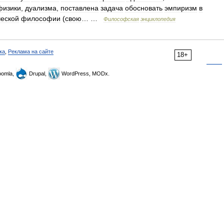
физики
,
дуализма
,
поставлена
задача
обосновать
эмпиризм
в
ческой
философии
(
свою
… …
Философская
энциклопедия
ка
,
Реклама на сайте
18+
omla,
Drupal,
WordPress, MODx.