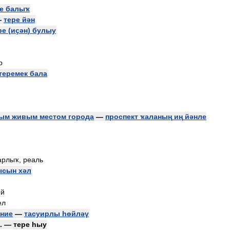
е
балыҡ
—
тере
йән
ре
(
иҫән
)
булыу
р
теремек
бала
ым
живым
местом
города
—
проспект
ҡаланың
иң
йәнле
арлыҡ
,
реаль
ысын
хәл
ый
ел
ние
—
тасуирлы
һөйләү
. —
тере
һыу