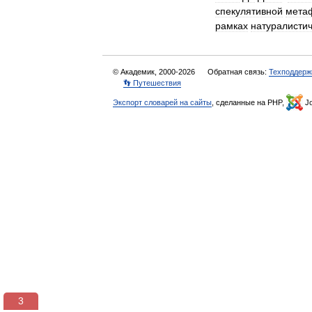
спекулятивной
мета
рамках
натуралисти
© Академик, 2000-2026
Обратная связь:
Техподдерж
👣 Путешествия
Экспорт словарей на сайты
, сделанные на PHP,
Jo
3