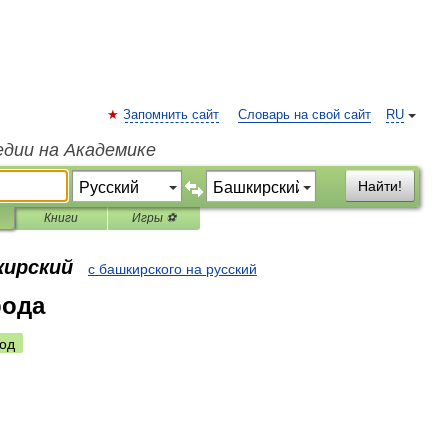
Запомнить сайт
Словарь на свой сайт
RU
едии на Академике
Найти!
Книги
Игры ⚽
кирский
с башкирского на русский
рода
од