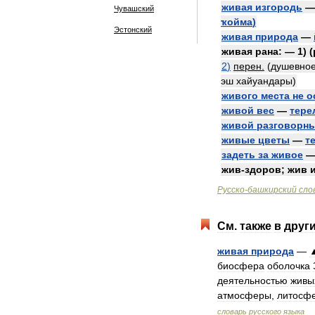
живая
изгородь
Чувашский
ҡойма
)
Эстонский
живая
природа
—
живая
рана:
—
1
) (
2
)
перен
.
(
душевно
эш
хайуандары
)
живого
места
не
о
живой
вес
—
тере
живой
разговорн
живые
цветы
—
т
задеть
за
живое
жив
-
здоров
;
жив
Русско
-
башкирский
сло
См
.
также
в
друг
живая
природа
—
биосфера
оболочка
деятельностью
живы
атмосферы
,
литосф
словарь
русского
языка