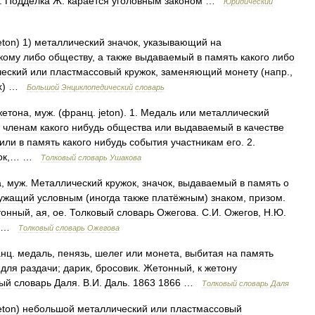
.
Подделка
Ж
.
карается
уголовным
законом
…
Юридический
eton
)
1
)
металлический
значок
,
указывающий
на
кому
либо
обществу
,
а
также
выдаваемый
в
память
какого
либо
еский
или
пластмассовый
кружок
,
заменяющий
монету
(
напр
.,
х
) …
Большой
Энциклопедический
словарь
жетона
,
муж
. (
франц
.
jeton
).
1
.
Медаль
или
металлический
членам
какого
нибудь
общества
или
выдаваемый
в
качестве
или
в
память
какого
нибудь
события
участникам
его
.
2
.
ок
,… …
Толковый
словарь
Ушакова
а
,
муж
.
Металлический
кружок
,
значок
,
выдаваемый
в
память
о
ужащий
условным
(
иногда
также
платёжным
)
знаком
,
призом
.
тонный
,
ая
,
ое
.
Толковый
словарь
Ожегова
.
С
.
И
.
Ожегов
,
Н
.
Ю
.
…
Толковый
словарь
Ожегова
нц
.
медаль
,
пенязь
,
шелег
или
монета
,
выбитая
на
память
для
раздачи
;
дарик
,
бросовик
.
Жетонный
,
к
жетону
вый
словарь
Даля
.
В
.
И
.
Даль
.
1863
1866
…
Толковый
словарь
Даля
eton
)
небольшой
металлический
или
пластмассовый