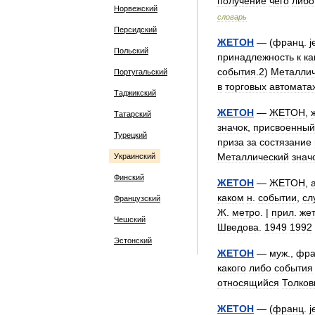
получение
чего
либо
Норвежский
словарь
Персидский
ЖЕТОН
— (
франц
.
j
Польский
принадлежность
к
ка
события
.
2
)
Металлич
Португальский
в
торговых
автомата
Таджикский
ЖЕТОН
—
ЖЕТОН
,
Татарский
значок
,
присвоенный
Турецкий
приза
за
состязание
Металлический
знач
Украинский
Финский
ЖЕТОН
—
ЖЕТОН
,
каком
н
.
событии
,
сл
Французский
Ж
.
метро
. |
прил
.
же
Чешский
Шведова
.
1949
1992
Эстонский
ЖЕТОН
—
муж
.,
фра
какого
либо
события
относящийся
Толко
ЖЕТОН
— (
франц
.
j