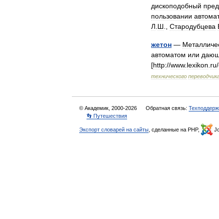
дископодобный
пред
пользовании
автома
Л
.
Ш
.,
Стародубцева
жетон
—
Металличе
автоматом
или
даю
[
http:
//
www
.
lexikon
.
ru
/
технического
переводчик
© Академик, 2000-2026
Обратная связь:
Техподдерж
👣 Путешествия
Экспорт словарей на сайты
, сделанные на PHP,
Jo