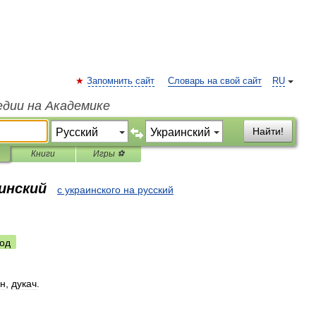
Запомнить сайт
Словарь на свой сайт
RU
едии на Академике
Найти!
Книги
Игры ⚽
аинский
с украинского на русский
од
н
,
дукач
.