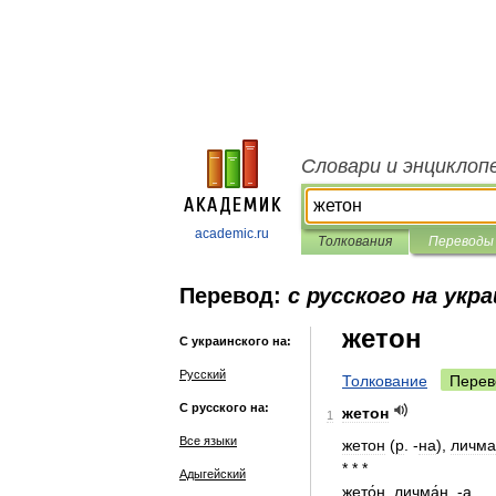
Словари и энциклоп
academic.ru
Толкования
Переводы
Перевод:
с русского на укр
жетон
С украинского на:
Русский
Толкование
Перев
С русского на:
жетон
1
Все языки
жетон
(
р
. -
на
),
личма
* * *
Адыгейский
жето́н
,
личма́н
, -
а