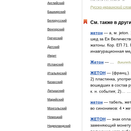
Английский
Русско
-
украинский
слов
Башкирский
Белорусский
См
.
также
в
друг
Венгерский
жетон
—
а
,
м
.
jeton
.
Греческий
шед
за
Ея
Величеств
жатоны
.
Кор
.
ЕП
71
.
Датский
инавгурационная
ме
Иврит
Жетон
— …
Википед
Испанский
ЖЕТОН
— (
франц
.)
Итальянский
2
)
пластинка
,
употр
Казахский
вошедших
в
состав
р
Латышский
к
.
н
.
события
;
2
)… 
Марийский
жетон
—
табель
,
же
во
синонимов:
4
•
же
Монгольский
Немецкий
ЖЕТОН
—
знак
опла
заменяющий
монету
Нидерландский