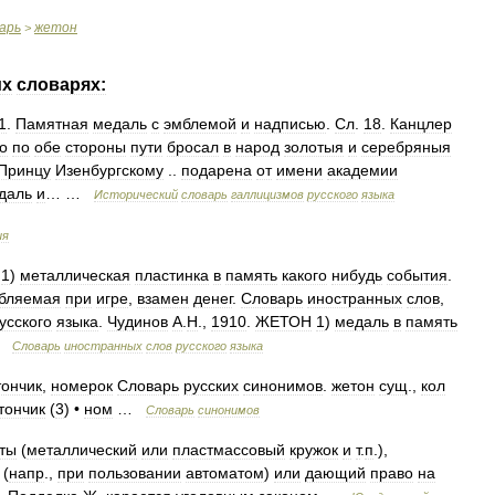
арь
жетон
>
их
словарях:
1
.
Памятная
медаль
с
эмблемой
и
надписью
.
Сл
.
18
.
Канцлер
о
по
обе
стороны
пути
бросал
в
народ
золотыя
и
серебряныя
Принцу
Изенбургскому
..
подарена
от
имени
академии
даль
и
… …
Исторический
словарь
галлицизмов
русского
языка
ия
.
1
)
металлическая
пластинка
в
память
какого
нибудь
события
.
ебляемая
при
игре
,
взамен
денег
.
Словарь
иностранных
слов
,
усского
языка
.
Чудинов
А
.
Н
.,
1910
.
ЖЕТОН
1
)
медаль
в
память
…
Словарь
иностранных
слов
русского
языка
тончик
,
номерок
Словарь
русских
синонимов
.
жетон
сущ
.,
кол
тончик
(
3
) •
ном
…
Словарь
синонимов
ты
(
металлический
или
пластмассовый
кружок
и
т
.
п
.),
(
напр
.,
при
пользовании
автоматом
)
или
дающий
право
на