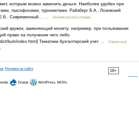
мет
,
которым
можно
заменить
деньги
.
Наиболее
удобен
при
тами
,
таксофонами
,
турникетами
.
Райзберг
Б
.
А
.,
Лозовский
Е
.
Б
..
Современный
… …
Экономический
словарь
ский
кружок
,
заменяющий
монету
,
например
,
при
пользовании
щий
право
на
получение
чего
либо
.
dict
/
buh
/
index
.
html
]
Тематики
бухгалтерский
учет
…
Справочник
а
ка
,
Реклама на сайте
18+
omla,
Drupal,
WordPress, MODx.