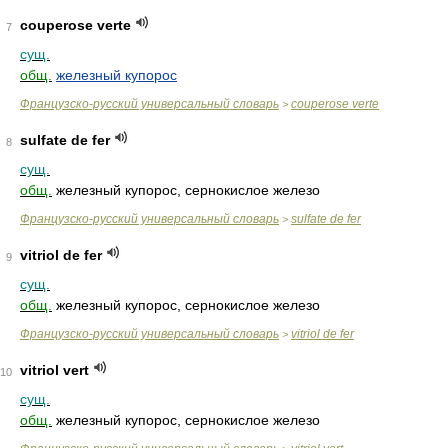
couperose verte
7
сущ.
общ.
железный купорос
Французско-русский универсальный словарь
couperose verte
>
sulfate de fer
8
сущ.
общ.
железный купорос, сернокислое железо
Французско-русский универсальный словарь
sulfate de fer
>
vitriol de fer
9
сущ.
общ.
железный купорос, сернокислое железо
Французско-русский универсальный словарь
vitriol de fer
>
vitriol vert
10
сущ.
общ.
железный купорос, сернокислое железо