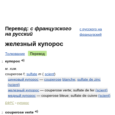
Перевод:
с французского
с русского на
на русский
французский
железный купорос
Толкование
Перевод
купорос
1
м. хим.
couperose f;
sulfate
m
(
scient
)
цинковый купорос
—
couperose
blanche
;
sulfate de zinc
(scient)
железный купорос
— couperose verte; sulfate de fer
(scient)
медный купорос
— couperose bleue; sulfate de cuivre
(scient)
БФРС
купорос
>
couperose verte
2