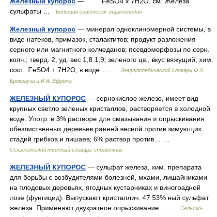
Железный купорос
— FeSO4 х 7H2O, см. Железа
сульфаты …
Большая советская энциклопедия
Железный купорос
— минерал одноклиномерной системы, в
виде натеков, примазок, сталактитов; продукт разложения
серного или магнитного колчеданов; псевдоморфозы по серн.
колч.; тверд. 2, уд. вес 1,8 1,9; зеленого цв., вкус вяжущий; хим.
сост.: FeSO4 + 7H2O; в воде… …
Энциклопедический словарь Ф.А.
Брокгауза и И.А. Ефрона
ЖЕЛЕЗНЫЙ КУПОРОС
— сернокислое железо, имеет вид
крупных светло зеленых кристаллов, растворяется в холодной
воде. Употр. в 3% растворе для смазывания и опрыскивания
обезлиственных деревьев ранней весной против зимующих
стадий грибков и лишаев; 6% раствор против… …
Сельскохозяйственный словарь-справочник
ЖЕЛЕЗНЫЙ КУПОРОС
— сульфат железа, хим. препарата
для борьбы с возбудителями болезней, мхами, лишайниками
на плодовых деревьях, ягодных кустарниках и виноградной
лозе (фунгицид). Выпускают кристаллич. 47 53% ный сульфат
железа. Применяют двукратное опрыскивание… …
Сельско-