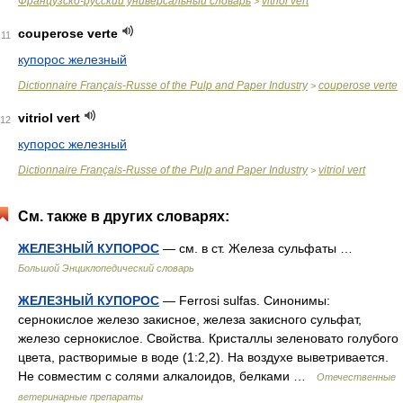
Французско-русский универсальный словарь
vitriol vert
>
couperose verte
11
купорос железный
Dictionnaire Français-Russe of the Pulp and Paper Industry
couperose verte
>
vitriol vert
12
купорос железный
Dictionnaire Français-Russe of the Pulp and Paper Industry
vitriol vert
>
См. также в других словарях:
ЖЕЛЕЗНЫЙ КУПОРОС
— см. в ст. Железа сульфаты …
Большой Энциклопедический словарь
ЖЕЛЕЗНЫЙ КУПОРОС
— Ferrosi sulfas. Синонимы:
сернокислое железо закисное, железа закисного сульфат,
железо сернокислое. Свойства. Кристаллы зеленовато голубого
цвета, растворимые в воде (1:2,2). На воздухе выветривается.
Не совместим с солями алкалоидов, белками …
Отечественные
ветеринарные препараты