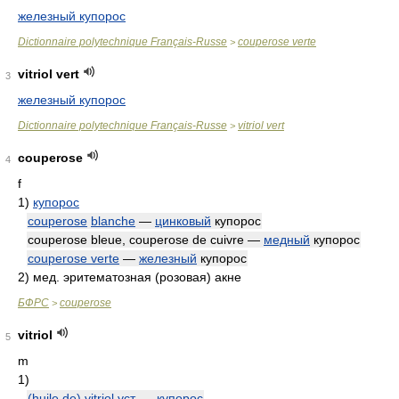
железный купорос
Dictionnaire polytechnique Français-Russe
couperose verte
>
vitriol vert
3
железный купорос
Dictionnaire polytechnique Français-Russe
vitriol vert
>
couperose
4
f
1)
купорос
couperose
blanche
—
цинковый
купорос
couperose bleue, couperose de cuivre —
медный
купорос
couperose verte
—
железный
купорос
2)
мед. эритематозная (розовая) акне
БФРС
couperose
>
vitriol
5
m
1)
(huile de) vitriol
уст.
—
купорос