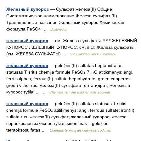
Железный купорос
— Сульфат железа(II) Общие
Систематическое наименование Железа сульфат (II)
Традиционные названия Железный купорос Химическая
формула FeSO4 …
Википедия
железный купорос
— см. Железа сульфаты. * * * ЖЕЛЕЗНЫЙ
КУПОРОС ЖЕЛЕЗНЫЙ КУПОРОС, см. в ст. Железа сульфаты
(см. ЖЕЛЕЗА СУЛЬФАТЫ) …
Энциклопедический словарь
железный купорос
— geležies(II) sulfatas heptahidratas
statusas T sritis chemija formulė FeSO₄·7H₂O atitikmenys: angl.
ferri sulphas; ferrous(II) sulfate heptahydrate; green copperas;
green vitriol rus. железа(II) сульфата гептагидрат; железный
купорос ryšiai:… …
Chemijos terminų aiškinamasis žodynas
железный купорос
— geležies(II) sulfatas statusas T sritis
chemija formulė FeSO₄ atitikmenys: angl. ferrous sulfate; iron(II)
sulfate rus. железа(II) сульфат; железный купорос; железо
сернокислое закисное ryšiai: sinonimas – geležies
tetraoksosulfatas …
Chemijos terminų aiškinamasis žodynas