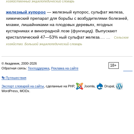
хозяйственный энциклопедический словарь
железный купорос
— железный купорос, сульфат железа,
химический препарат для борьбы с возбудителями болезней,
мхами, лишайниками на плодовых деревьях, ягодных
кустарниках и виноградной лозе (фунгицид). Выпускают
кристаллический 47—53% ный сульфат железа.… …
Сельское
хозяйство. Большой энциклопедический словарь
© Академик, 2000-2026
18+
Обратная связь:
Техподдержка
,
Реклама на сайте
👣 Путешествия
Экспорт словарей на сайты
, сделанные на PHP,
Joomla,
Drupal,
WordPress, MODx.