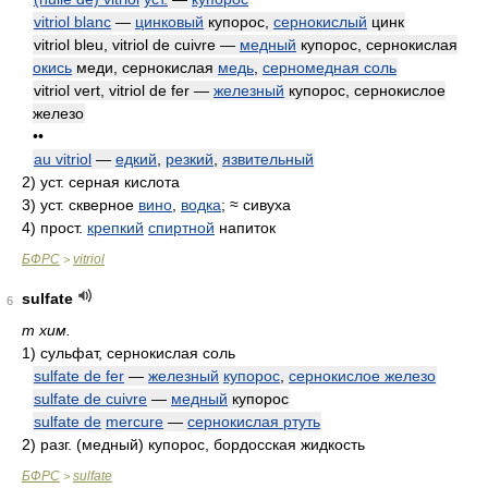
vitriol blanc
—
цинковый
купорос,
сернокислый
цинк
vitriol bleu, vitriol de cuivre —
медный
купорос, сернокислая
окись
меди, сернокислая
медь
,
серномедная соль
vitriol vert, vitriol de fer —
железный
купорос, сернокислое
железо
••
au vitriol
—
едкий
,
резкий
,
язвительный
2)
уст. серная кислота
3)
уст. скверное
вино
,
водка
; ≈ сивуха
4)
прост.
крепкий
спиртной
напиток
БФРС
vitriol
>
sulfate
6
m хим.
1)
сульфат, сернокислая соль
sulfate de fer
—
железный
купорос
,
сернокислое железо
sulfate de cuivre
—
медный
купорос
sulfate de
mercure
—
сернокислая ртуть
2)
разг. (медный) купорос, бордосская жидкость
БФРС
sulfate
>