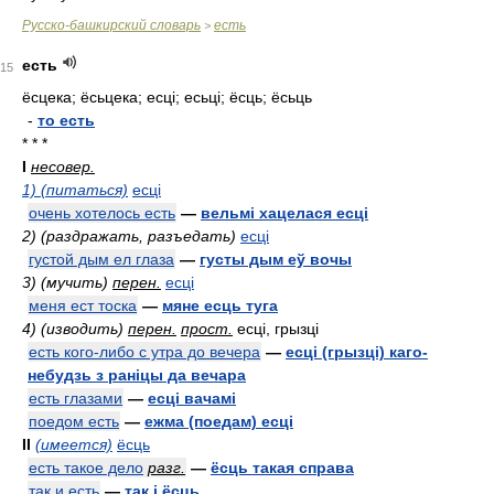
Русско-башкирский словарь
есть
>
есть
15
ёсцека; ёсьцека; есці; есьці; ёсць; ёсьць
-
то есть
* * *
I
несовер.
1) (питаться)
есці
очень хотелось есть
—
вельмі хацелася есці
2) (раздражать, разъедать)
есці
густой дым ел глаза
—
густы дым еў вочы
3) (мучить)
перен.
есці
меня ест тоска
—
мяне есць туга
4) (изводить)
перен.
прост.
есці, грызці
есть кого-либо с утра до вечера
—
есці (грызці) каго-
небудзь з раніцы да вечара
есть глазами
—
есці вачамі
поедом есть
—
ежма (поедам) есці
II
(имеется)
ёсць
есть такое дело
разг.
—
ёсць такая справа
так и есть
—
так і ёсць