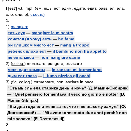
9
I
[est']
v.t.
impf.
(ем, ешь, ест, едим, едите, едят;
pass.
ел, ела,
ело, ели;
pf.
съесть)
1.
1)
mangiare
есть суп
—
mangiare la minestra
хочется (я хочу) есть
—
ho fame
он слишком много ест
—
mangia troppo
ребёнок плохо ест
—
il bambino non ha appetito
не есть мяса
—
non mangiare carne
2)
(
colloq.
) morsicare, pungere; pizzicare
меня едят комары
—
le zanzare mi tormentano
дым ест глаза
—
il fumo pizzica gli occhi
3)
(
fig.
colloq.
) tormentare, non lasciare in pace
"Эта мысль ела старика день и ночь" (Д. Мамин-Сибиряк)
— "Quel pensiero tormentava il vecchio giorno e notte" (D.
Mamin-Sibirjak)
"Вы два года ели меня за то, что я не выхожу замуж" (Ф.
Достоевский) — "Mi avete tormentato due anni perché non
mi sposavo" (F. Dostoevskij)
2.
◆