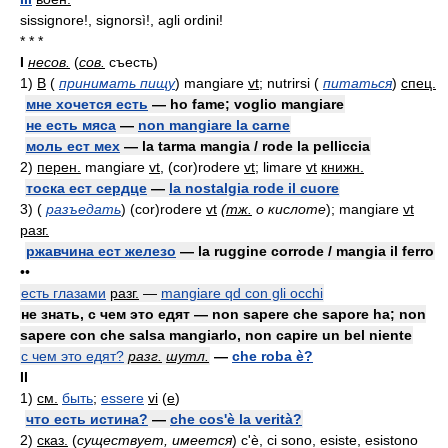
sissignore!, signorsì!, agli ordini!
* * *
I
несов.
(
сов.
съесть)
1)
В
(
принимать пищу
)
mangiare
vt
; nutrirsi
(
питаться
)
спец.
мне хочется есть
— ho fame; voglio mangiare
не есть мяса
—
non mangiare la carne
моль ест мех
— la tarma mangia / rode la pelliccia
2)
перен.
mangiare
vt
, (cor)rodere
vt
; limare
vt
книжн.
тоска ест сердце
—
la nostalgia rode il cuore
3)
(
разъедать
)
(cor)rodere
vt
(
тж.
о кислоте
)
; mangiare
vt
разг.
ржавчина ест железо
— la ruggine corrode / mangia il ferro
••
есть глазами
разг.
—
mangiare qd con gli occhi
не знать, с чем это едят — non sapere che sapore ha; non
sapere con che salsa mangiarlo, non capire un bel niente
с чем это едят?
разг.
шутл.
—
che roba è?
II
1)
см.
быть
;
essere
vi
(
e
)
что есть истина?
—
che cos'è la verità?
2)
сказ.
(
существует, имеется
)
c'è, ci sono, esiste, esistono