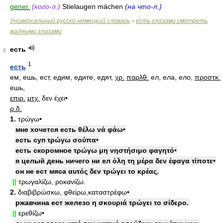
gener.
(кого-л.)
Stielaugen mächen
(на что-л.)
Универсальный русско-немецкий словарь
есть глазами смотреть
>
жадными глазами
есть
6
1
есть
ем, ешь, ест, едим, едите, едят,
χρ.
παρλθ.
ел, ела, ело,
προστκ.
ешь,
επιρ.
μτχ.
δεν έχει•
ρ.δ.
1.
τρώγω•
мне хочется есть θέλω νά φάω•
есть суп τρώγω σούπα•
есть скоромное τρώγω μη νηστήσιμο φαγητό•
я целый день ничего ни ел όλη τη μέρα δεν έφαγα τίποτε•
он не ест мяса αυτός δεν τρώγει το κρέας.
||
τρωγαλίζω, ροκανίζω.
2.
διαβιβρώσκω, φθείρω,καταστρέφω•
ржавчина ест железо η σκουριά τρώγει το σίδερο.
||
ερεθίζω•