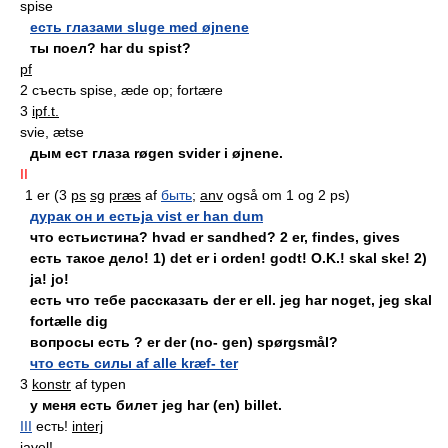
spise
есть глазами sluge med øjnene
ты поел? har du spist?
pf
2 съесть spise, æde op; fortære
3
ipf.t.
svie, ætse
дым ест глаза røgen svider i øjnene.
II
1 er (3
ps
sg
præs
af
быть
;
anv
også om 1 og 2 ps)
дурак он и естьja vist er han dum
что естьистина? hvad er sandhed? 2 er, findes, gives
есть такое дело! 1) det er i orden! godt! O.K.! skal ske! 2)
ja! jo!
есть что тебе рассказать der er ell. jeg har noget, jeg skal
fortælle dig
вопросы есть ? er der (no- gen) spørgsmål?
что есть силы af alle kræf- ter
3
konstr
af typen
у меня есть билет jeg har (en) billet.
III
есть!
interj
javel!