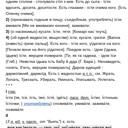
одним столом - столувати стіл з ким. Есть до сыта - їсти
вдосить, досита, доситости. Есть глазами - їсти очима кого. [Їсть
Оленку очима];
2)
(признавать годным в пищу, съедобным, употреблять) їсти,
вживати [Ми не вживаємо конини], заживати;
3)
(о насекомых) кусати, їсти, тяти. [Комарі нас тнуть];
4)
(об едкой жидкости, веществе) їсти, кусати, гризти. [Вапна
(известь) гризе пальці]. Есть кого - їсти кого, уїдатися на кого.
[Почали вони на його уїдатися]. Поедом есть - їдом (їдьма,
їдцем) їсти, жерцем пожирати. [Ти, як та гадюка, - їдом їси
(Гліб.). Невістка їдьма їсть бабу й діда (Г. Барв.). Ненавидять,
гонять, б'ють, жерцем пожирають]. Даром едящий -
дармоїжний, дармоїд. Есть с жадностью
и т. п.
; см. Жрать,
Лопать, Трескать, Убирать, Уминать, Уписывать, Уплетать.
* * *
I
глаг.
ї́сти (їм, їси́, їсть, їмо́, їсте́, їдя́ть);
ласк.
дет.
ї́стки, ї́стоньки,
ї́сточки;
(
употреблять
)
спожива́ти, ужива́ти, зажива́ти,
пожива́ти
II
(
3
л.
ед.
ч.
наст.
, от "быть"
)
є, єсть
все как \естьть — геть усі́, усі́ чи́сто, геть-чи́сто всі