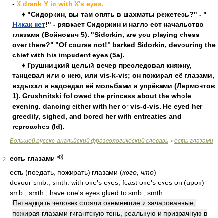
-
X drank Y in with X's eyes.
♦ "Сидоркин, вы там опять в шахматы режетесь?" - "
Никак нет
!" - рявкает Сидоркин и нагло ест начальство
глазами (Войнович 5). "Sidorkin, are you playing chess
over there?" "Of course not!" barked Sidorkin, devouring the
chief with his impudent eyes (5a).
♦ Грушницкий целый вечер преследовал княжну,
танцевал или с нею, или vis-k-vis; он пожирал её глазами,
вздыхал и надоедал ей мольбами и упрёками (Лермонтов
1). Grushnitski followed the princess about the whole
evening, dancing either with her or vis-d-vis. He eyed her
greedily, sighed, and bored her with entreaties and
reproaches (Id).
Большой русско-английский фразеологический словарь
есть глазами
>
есть глазами
2
есть (поедать, пожирать) глазами
(
кого, что
)
devour smb., smth. with one's eyes; feast one's eyes on (upon)
smb., smth.; have one's eyes glued to smb., smth.
Пятнадцать человек стояли онемевшие и зачарованные,
пожирая глазами гигантскую тень, реальную и призрачную в