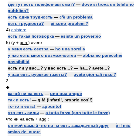
где тут есть телефон-автомат?
—
dove si trova un telefono
pubblico?
есть одна трудность
—
c'è un problema
есть трудности?
—
ci sono problemi?
4)
esistere
есть такая поговорка
—
esiste un proverbio
5)
(у +
gen.
)
avere
у меня есть сестра
—
ho una sorella
у нас есть много возможностей
—
abbiamo parecchie
possibilità
есть ли у вас...? у вас есть...? — ha...? avete...?
у вас есть русские газеты?
—
avete giornali russi?
2.
◆
какой ни на есть
—
uno qualunque
так и есть!
— già! (infatti!, proprio così!)
то-то и есть!
—
appunto!
что есть силы
—
a tutta forza (con tutte le forze)
что ни на есть +
agg.
:
он мой самый что ни на есть закадычный друг
—
è il mio
amico del cuore