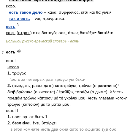
εκφρ.
есть такое дело
– καλά, σύμφωνος, έτσι και θα γίνει•
так и есть
– ναι, πραγματικά.
3
есть
επιφ.
(
στρατ.
) στις διαταγές σας, όπως διατάξτε• διατάξτε.
Большой русско-греческий словарь
есть
>
есть
7
есть
I
несов
1.
τρώγω:
\есть за четверых
разг
τρώγω γιά δέκα·
2.
(выедать, разъедать) κατατρώγω, τρώγω (о ржавчине)!
διαβιβρώσκω (о кислоте) / ἐρεθίζω, τσούζω (о дыме)· ◊ \есть
поедо́м τρώγω κάποιον μέ τή γκρίνια μου· \есть глазами кого-л.
τρώγω (κάποιον) μέ τά μάτια μου.
есть
II
1.
наст. вр. от быть 1.
2.
безл
εἶναι, ἐχει, ὑπάρχει:
в этой комнате \есть два окна αὐτό τό δωμάτιο ἔχει δύο