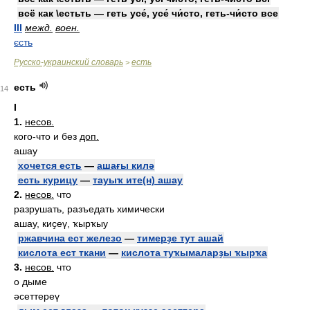
всё как \естьть — геть усе́, усе́ чи́сто, геть-чи́сто все
III
межд.
воен.
єсть
Русско-украинский словарь
есть
>
есть
14
I
1.
несов.
кого-что и без
доп.
ашау
хочется есть
—
ашағы килә
есть курицу
—
тауыҡ ите(н) ашау
2.
несов.
что
разрушать, разъедать химически
ашау, киҫеү, ҡырҡыу
ржавчина ест железо
—
тимерҙе тут ашай
кислота ест ткани
—
кислота туҡымаларҙы ҡырҡа
3.
несов.
что
о дыме
әсеттереү