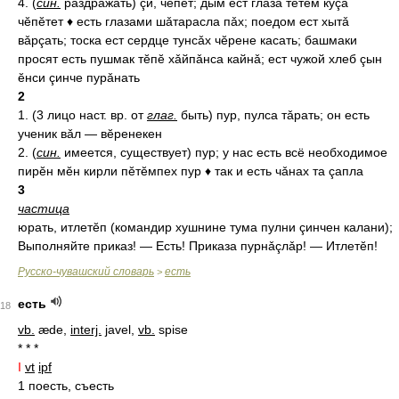
4. (
син.
раздражать) çи, чĕпет; дым ест глаза тĕтĕм куçа
чĕпĕтет ♦ есть глазами шǎтарасла пǎх; поедом ест хытǎ
вǎрçать; тоска ест сердце тунсǎх чĕрене касать; башмаки
просят есть пушмак тĕпĕ хǎйпǎнса кайнǎ; ест чужой хлеб çын
ĕнси çинче пурǎнать
2
1. (3 лицо наст. вр. от
глаг.
быть) пур, пулса тǎрать; он есть
ученик вǎл — вĕренекен
2. (
син.
имеется, существует) пур; у нас есть всё необходимое
пирĕн мĕн кирли пĕтĕмпех пур ♦ так и есть чǎнах та çапла
3
частица
юрать, итлетĕп (командир хушнине тума пулни çинчен калани);
Выполняйте приказ! — Есть! Приказа пурнǎçлǎр! — Итлетĕп!
Русско-чувашский словарь
есть
>
есть
18
vb.
æde,
interj.
javel,
vb.
spise
* * *
I
vt
ipf
1 поесть, съесть