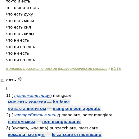
то-то и есть
то-то оно и есть
что есть духу
что есть мочи
что есть сил
что есть силы
что ни есть
что ни на есть
что ни есть
что ни на есть
Большой русско-английский фразеологический словарь
ЕСТЬ
>
есть
11
I
1)
(
принимать пищу
)
mangiare
мне есть хочется
—
ho fame
есть с аппетитом
—
mangiare con appetito
2)
(
употреблять в пищу
)
mangiare, poter mangiare
я не ем мяса
—
non mangio carne
3)
(
кусать, жалить
)
punzecchiare, morsicare
комары нас едят
—
le zanzare ci morsicano