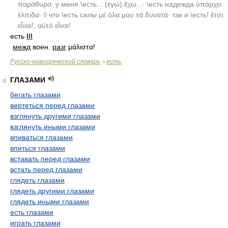
παράθυρα· у меня \есть... (έγώ) ἔχω...· \есть надежда ὑπάρχει
ἐλπίδα· ◊ что \есть силы μέ ὀλα μου τά δυνατά· так и \есть! ἔτσι
εἶναι!, αὐτό εἶναι!
есть
III
межд
воен.
разг
μάλιστα!
Русско-новогреческий словарь
есть
>
ГЛАЗАМИ
8
бегать глазами
вертеться перед глазами
взглянуть другими глазами
взглянуть иными глазами
впиваться глазами
впиться глазами
вставать перед глазами
встать перед глазами
глядеть глазами
глядеть другими глазами
глядеть иными глазами
есть глазами
играть глазами