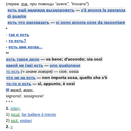
(
перев.
тж.
при помощи "avere", "trovarsi"
)
есть ещё надежда выздороветь
—
c'è ancora la speranza
di guarire
есть что рассказать
—
ci sono ancora cose da raccontare
•
-
так и есть
-
то есть?
-
есть мне когда...
••
есть такое дело
— va bene; d'accordo; sia così
какой ни (на) есть
—
uno qualunque
то есть
(= иначе говоря)
— cioè, ossia
что ни на есть
— non importa cosa, quello che c'è
то-то и есть
— sì, appunto, è così
III
межд.
воен.
signorsi!, sissignore!
* * *
1.
interj.
1)
jocul.
far ballare il mento
2)
sicil.
pistiari
2.
v