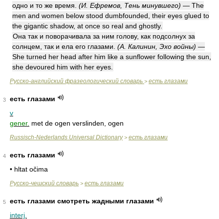
одно и то же время.
(И. Ефремов, Тень минувшего)
— The
men and women below stood dumbfounded, their eyes glued to
the gigantic shadow, at once so real and ghostly.
Она так и поворачивала за ним голову, как подсолнух за
солнцем, так и ела его глазами.
(А. Калинин, Эхо войны)
—
She turned her head after him like a sunflower following the sun,
she devoured him with her eyes.
Русско-английский фразеологический словарь
есть глазами
>
есть глазами
3
v
gener.
met de ogen verslinden, ogen
Russisch-Nederlands Universal Dictionary
есть глазами
>
есть глазами
4
• hltat očima
Русско-чешский словарь
есть глазами
>
есть глазами смотреть жадными глазами
5
interj.