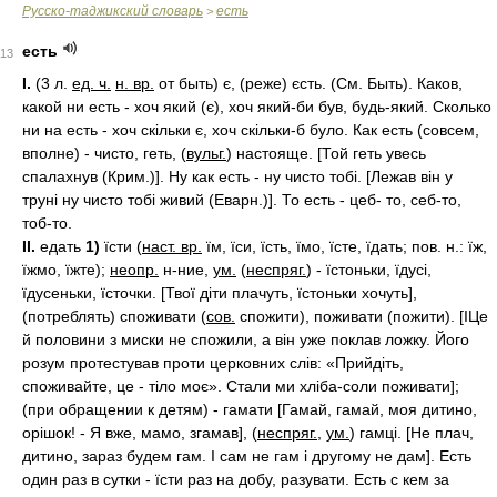
Русско-таджикский словарь
есть
>
есть
13
I.
(3 л.
ед. ч.
н. вр.
от быть) є, (реже) єсть. (См. Быть). Каков,
какой ни есть - хоч який (є), хоч який-би був, будь-який. Сколько
ни на есть - хоч скільки є, хоч скільки-б було. Как есть (совсем,
вполне) - чисто, геть, (
вульг.
) настояще. [Той геть увесь
спалахнув (Крим.)]. Ну как есть - ну чисто тобі. [Лежав він у
труні ну чисто тобі живий (Еварн.)]. То есть - цеб- то, себ-то,
тоб-то.
II.
едать
1)
їсти (
наст. вр.
їм, їси, їсть, їмо, їсте, їдать; пов. н.: їж,
їжмо, їжте);
неопр.
н-ние,
ум.
(
неспряг.
) - їстоньки, їдусі,
їдусеньки, їсточки. [Твої діти плачуть, їстоньки хочуть],
(потреблять) споживати (
сов.
спожити), поживати (пожити). [ІЦе
й половини з миски не спожили, а він уже поклав ложку. Його
розум протестував проти церковних слів: «Прийдіть,
споживайте, це - тіло моє». Стали ми хліба-соли поживати];
(при обращении к детям) - гамати [Гамай, гамай, моя дитино,
орішок! - Я вже, мамо, згамав], (
неспряг.
,
ум.
) гамці. [Не плач,
дитино, зараз будем гам. I сам не гам і другому не дам]. Есть
один раз в сутки - їсти раз на добу, разувати. Есть с кем за