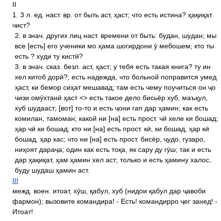
II
1. 3 л. ед. наст. вр. от быть аст, ҳаст; что есть истина? ҳақиқат
чист?
2. в знач. других лиц наст. времени от быть: будан, шудан; мы
все [есть] его ученики мо ҳама шогирдони ӯ мебошем; кто ты
есть ? худи ту кистӣ?
3. в знач. сказ. безл. аст, ҳаст; у тебя есть такая книга? ту ин
хел китоб дорӣ?; есть надежда, что больной поправится умед
ҳаст, ки бемор сиҳат мешавад; там есть чему поучиться он ҷо
чизи омӯхтанӣ ҳаст <> есть такое дело бисьёр хуб, маъқул,
хуб шудааст; [вот] то-то и есть ҷони гап дар ҳамин; как есть
комилан, тамоман; какой ни [на] есть прост. чӣ хеле ки бошад;
ҳар чӣ ки бошад; кто ни [на] есть прост. кӣ, ки бошад, ҳар кӣ
бошад, ҳар кас; что ни [на] есть прост. бисёр, ҷудо, гузаро,
ниҳоят дараҷа; один как есть тоқа, як сару ду гӯш; так и есть
дар ҳақиқат, ҳам ҳамин хел аст; только и есть ҳамину халос,
буду шудаш ҳамин аст.
III
межд. воен. итоат, хӯш, қабул, хуб (нидои қабул дар ҷавоби
фармон); вызовите командира! - Есть! командирро ҷег занед! -
Итоат!