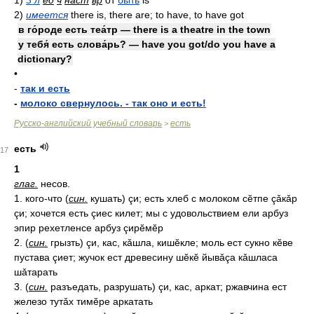
2)
имеется
there is, there are; to have, to have got
в го́роде есть теа́тр — there is a theatre in the town
у тебя́ есть слова́рь? — have you got/do you have a
dictionary?
•
-
так и есть
-
молоко свернулось. - так оно и есть!
Русско-английский учебный словарь
есть
>
есть
17
1
глаг.
несов.
1. кого-что (
син.
кушать) çи; есть хлеб с молоком сĕтпе çǎкǎр
çи; хочется есть çиес килет; мы с удовольствием ели арбуз
эпир рехетленсе арбуз çирĕмĕр
2. (
син.
грызть) çи, кас, кǎшла, кишĕкле; моль ест сукно кĕве
пустава çиет; жучок ест древесину шĕкĕ йывǎçа кǎшласа
шǎтарать
3. (
син.
разъедать, разрушать) çи, кас, аркат; ржавчина ест
железо тутǎх тимĕре аркатать