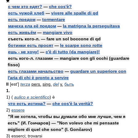
с чем это едят?
—
che cos'è?
есть чужой хлеб
—
vivere alle spalle di qd
есть поедом
—
tormentare
мачеха ела её поедом
—
la matrigna la perseguitava
есть живьём
—
mangiare vivo
съесть кого-л. — fare un sol boccone di qd
ботинки есть просят
—
le scarpe sono rotte
ешь - не хочу!
—
c'è di tutto (da mangiare)!
есть кого-л. глазами — mangiare con gli occhi (guardare
fisso)
есть глазами начальство
—
guardare un superiore con
l'aria di chi è pronto a servire
II
[est']
terza
pers.
sing.
del
v.
быть
1.
1)
(
aulico e scientifico
) è
что есть истина?
—
che cos'è la verità?
2)
essere
"Я не хотела, чтобы вы думали обо мне лучше, чем я
есть" (И. Гончаров) — "Non volevo che mi pensaste
migliore di quel che sono" (I. Gončarov)
3)
esserci; trovarsi