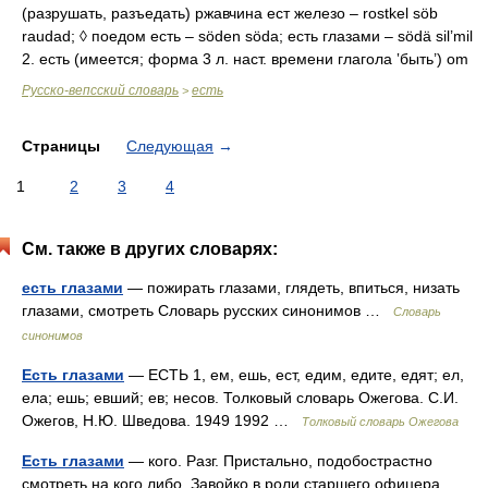
(разрушать, разъедать) ржавчина ест железо – rostkel söb
raudad; ◊ поедом есть – söden söda; есть глазами – södä sil’mil
2. есть (имеется; форма 3 л. наст. времени глагола ‛быть’) om
Русско-вепсский словарь
есть
>
Страницы
Следующая
→
1
2
3
4
См. также в других словарях:
есть глазами
— пожирать глазами, глядеть, впиться, низать
глазами, смотреть Словарь русских синонимов …
Словарь
синонимов
Есть глазами
— ЕСТЬ 1, ем, ешь, ест, едим, едите, едят; ел,
ела; ешь; евший; ев; несов. Толковый словарь Ожегова. С.И.
Ожегов, Н.Ю. Шведова. 1949 1992 …
Толковый словарь Ожегова
Есть глазами
— кого. Разг. Пристально, подобострастно
смотреть на кого либо. Завойко в роли старшего офицера