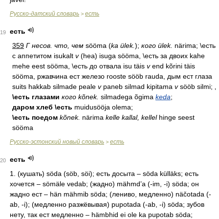
Русско-датский словарь
есть
>
есть
19
359
Г несов. что, чем
sööma (
ka ülek.
);
кого ülek.
närima; \есть
с аппетитом isukalt
v
(hea) isuga sööma, \есть за двоих kahe
mehe eest sööma, \есть до отвала isu täis
v
end kõrini täis
sööma, ржавчина ест железо rooste sööb rauda, дым ест глаза
suits hakkab silmade peale
v
paneb silmad kipitama
v
sööb silmi; ‚
\есть глазами
кого kõnek.
silmadega õgima
keda
;
даром хлеб \есть
muidusööja olema;
\есть поедом
kõnek.
närima
kelle kallal, kellel
hinge seest
sööma
Русско-эстонский новый словарь
есть
>
есть
20
1. (кушать) söda (söb, söi); есть досыта – söda külläks; есть
хочется – sömäle vedab; (жадно) mähmd’a (-im, -i) söda; он
жадно ест – hän mähmib söda; (лениво, медленно) näčotada (-
ab, -i); (медленно разжёвывая) pupotada (-ab, -i) söda; зубов
нету, так ест медленно – hämbhid ei ole ka pupotab söda;