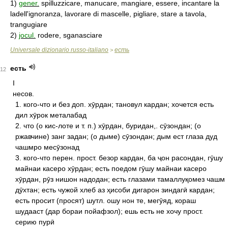
1)
gener.
spilluzzicare, manucare, mangiare, essere, incantare la
ladell'ignoranza, lavorare di mascelle, pigliare, stare a tavola,
trangugiare
2)
jocul.
rodere, sganasciare
Universale dizionario russo-italiano
есть
>
есть
12
I
несов.
1. кого-что и без доп. хӯрдан; тановул кардан; хочется есть
дил хӯрок металабад
2. что (о кис-лоте и т. п.) хӯрдан, буридан,. сӯзондан; (о
ржавчине) занг задан; (о дыме) сӯзондан; дым ест глаза дуд
чашмро месӯзонад
3. кого-что перен. прост. безор кардан, ба ҷон расондан, гӯшу
майнаи касеро хӯрдан; есть поедом гӯшу майнаи касеро
хӯрдан, рӯз нишон надодан; есть глазами тамаллуқомез чашм
дӯхтан; есть чужой хлеб аз ҳисоби дигарон зиндагӣ кардан;
есть просит (просят) шутл. ошу нон те, мегӯяд, кораш
шудааст (дар бораи пойафзол); ешь есть не хочу прост.
серию пурӣ