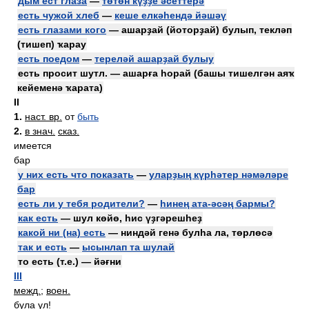
дым ест глаза
—
төтөн күҙҙе әсеттерә
есть чужой хлеб
—
кеше елкәһендә йәшәү
есть глазами кого
— ашарҙай (йоторҙай) булып, текләп
(тишеп) ҡарау
есть поедом
—
тереләй ашарҙай булыу
есть просит шутл. — ашарға һорай (башы тишелгән аяҡ
кейеменә ҡарата)
II
1.
наст. вр.
от
быть
2.
в знач.
сказ.
имеется
бар
у них есть что показать
—
уларҙың күрһәтер нәмәләре
бар
есть ли у тебя родители?
—
һинең ата-әсәң бармы?
как есть
— шул көйө, һис үҙгәрешһеҙ
какой ни (на) есть
— ниндәй генә булһа ла, төрлөсә
так и есть
—
ысынлап та шулай
то есть (т.е.) — йәғни
III
межд.
;
воен.
була ул!