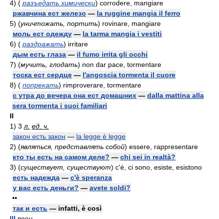
4)
(
разъедать химически
)
corrodere, mangiare
ржавчина ест железо
—
la ruggine mangia il ferro
5)
(
уничтожать, портить
)
rovinare, mangiare
моль ест одежду
—
la tarma mangia i vestiti
6)
(
раздражать
)
irritare
дым есть глаза
—
il fumo irrita gli occhi
7)
(
мучить, глодать
)
non dar pace, tormentare
тоска ест сердце
—
l'angoscia tormenta il cuore
8)
(
попрекать
)
rimproverare, tormentare
с утра до вечера она ест домашних
—
dalla mattina alla
sera tormenta i suoi familiari
II
1)
3
л.
ед. ч.
закон есть закон
—
la legge è legge
2)
(
являться, представлять собой
)
essere, rappresentare
кто ты есть на самом деле?
—
chi sei in realtà?
3)
(
существует, существуют
)
c'è, ci sono, esiste, esistono
есть надежда
—
c'è speranza
у вас есть деньги?
—
avete soldi?
••
так и есть
— infatti, è così
III
воен.