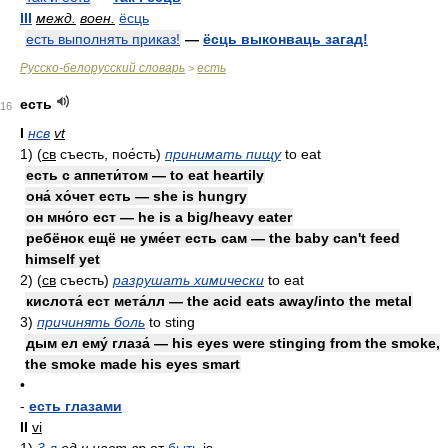
III
межд.
воен.
ёсць
есть выполнять приказ!
—
ёсць выконваць загад!
Русско-белорусский словарь
есть
>
есть
16
I
нсв
vt
1)
(
св
съесть, пое́сть)
принимать пищу
to eat
есть с аппети́том — to eat heartily
она́ хо́чет есть — she is hungry
он мно́го ест — he is a big/heavy eater
ребёнок ещё не уме́ет есть сам — the baby can't feed
himself yet
2)
(
св
съесть)
разрушать химически
to eat
кислота́ ест мета́лл — the acid eats away/into the metal
3)
причинять боль
to sting
дым ел ему́ глаза́ — his eyes were stinging from the smoke,
the smoke made his eyes smart
•
-
есть глазами
II
vi
1)
3 л
ед
ч
наст
вр
от
быть
is