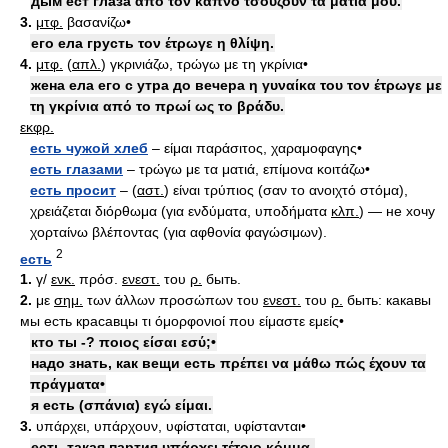
дым ест глаза από τον καπνό τσούζουν τα μάτια μου.
3.
μτφ.
βασανίζω•
его ела грусть τον έτρωγε η θλίψη.
4.
μτφ.
(
απλ.
) γκρινιάζω, τρώγω με τη γκρίνια•
жена ела его с утра до вечера η γυναίκα του τον έτρωγε με
τη γκρίνια από το πρωί ως το βράδυ.
εκφρ.
есть чужой хлеб
– είμαι παράσιτος, χαραμοφαγης•
есть глазами
– τρώγω με τα ματιά, επίμονα κοιτάζω•
есть просит
– (
αστ.
) είναι τρύπιος (σαν το ανοιχτό στόμα),
χρειάζεται διόρθωμα (για ενδύματα, υποδήματα
κλπ.
) — не хочу
χορταίνω βλέποντας (για αφθονία φαγώσιμων).
2
есть
1.
γ/
ενκ.
πρόσ.
ενεστ.
του
ρ.
быть.
2.
με
σημ.
των άλλων προσώπων του
ενεστ.
του
ρ.
быть: какавы
мы есть красавцы τι όμορφονιοί που είμαστε εμείς•
кто ты -? ποιος είσαι εσύ;•
надо знать, как вещи есть πρέπει να μάθω πώς έχουν τα
πράγματα•
я есть (σπάνια) εγώ είμαι.
3.
υπάρχει, υπάρχουν, υφίσταται, υφίστανται•
есть такая партия υπάρχει τέτοιο κόμμα.