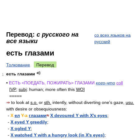
Перевод:
с русского на
со всех языков на
все языки
русский
есть глазами
Толкование
Перевод
есть глазами
1
•
ЕСТЬ <ПОЕДАТЬ, ПОЖИРАТЬ> ГЛАЗАМИ
кого-что
coll
[
VP
;
subj
: human; more often this
WO
]
=====
⇒
to look at
s.o.
or
sth.
intently, without diverting one's gaze,
usu.
with desire or obsequiousness:
-
X
ел
Y-а
глазами
≈
X devoured Y with X's eyes
;
-
X eyed Y greedily
;
-
X ogled Y
;
-
X watched Y with a hungry look (in X's eyes)
;