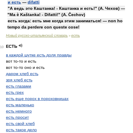
и есть
—
difatti
"А ведь это Каштанка! - Каштанка и есть!" (А. Чехов) —
"Ma è Kaštanka! - Difatti!" (A. Čechov)
есть когда: есть мне когда этим заниматься! — non ho
tempo da perdere con queste cose!
Новый русско-итальянский словарь
есть
>
ЕСТЬ
10
в каждой шутке есть доля правды
вот то-то и есть
вот то-то оно и есть
даром хлеб есть
зря хлеб есть
есть глазами
есть грех
есть еще порох в пороховницах
есть маленько
есть немного
есть просит
есть свой хлеб
есть такое дело