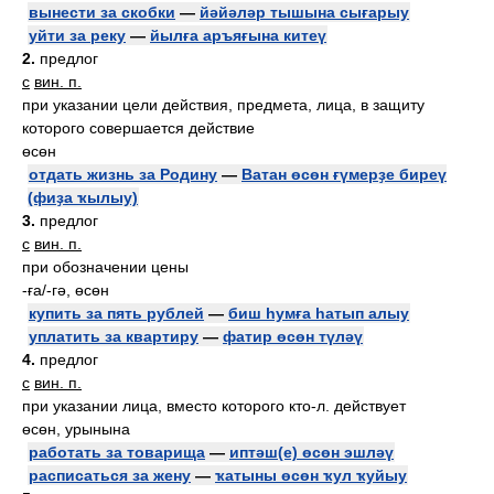
вынести за скобки
—
йәйәләр тышына сығарыу
уйти за реку
—
йылға аръяғына китеү
2.
предлог
с
вин. п.
при указании цели действия, предмета, лица, в защиту
которого совершается действие
өсөн
отдать жизнь за Родину
—
Ватан өсөн ғүмерҙе биреү
(фиҙа ҡылыу)
3.
предлог
с
вин. п.
при обозначении цены
-ға/-гә, өсөн
купить за пять рублей
—
биш һумға һатып алыу
уплатить за квартиру
—
фатир өсөн түләү
4.
предлог
с
вин. п.
при указании лица, вместо которого кто-л. действует
өсөн, урынына
работать за товарища
—
иптәш(е) өсөн эшләү
расписаться за жену
—
ҡатыны өсөн ҡул ҡуйыу