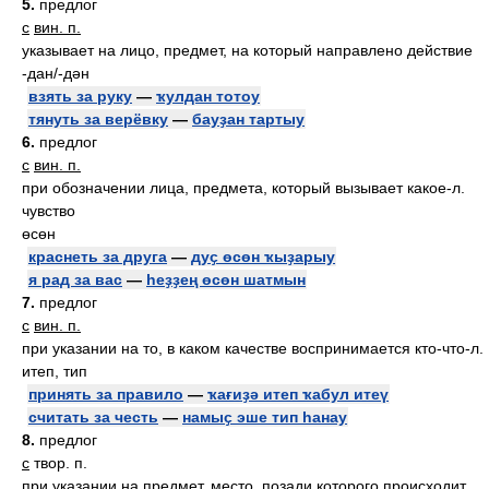
5.
предлог
с
вин. п.
указывает на лицо, предмет, на который направлено действие
-дан/-дән
взять за руку
—
ҡулдан тотоу
тянуть за верёвку
—
бауҙан тартыу
6.
предлог
с
вин. п.
при обозначении лица, предмета, который вызывает какое-л.
чувство
өсөн
краснеть за друга
—
дуҫ өсөн ҡыҙарыу
я рад за вас
—
һеҙҙең өсөн шатмын
7.
предлог
с
вин. п.
при указании на то, в каком качестве воспринимается кто-что-л.
итеп, тип
принять за правило
—
ҡағиҙә итеп ҡабул итеү
считать за честь
—
намыҫ эше тип һанау
8.
предлог
с
твор. п.
при указании на предмет, место, позади которого происходит