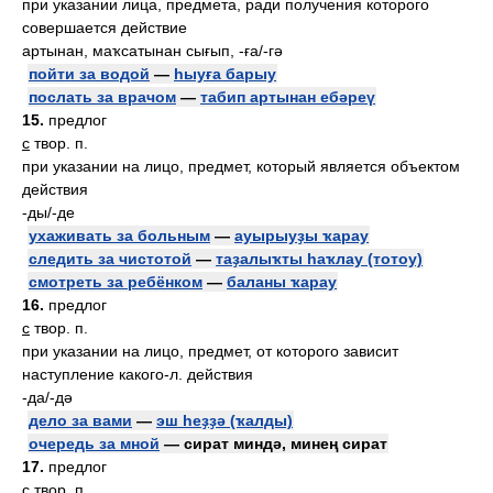
при указании лица, предмета, ради получения которого
совершается действие
артынан, маҡсатынан сығып, -ға/-гә
пойти за водой
—
һыуға барыу
послать за врачом
—
табип артынан ебәреү
15.
предлог
с
твор. п.
при указании на лицо, предмет, который является объектом
действия
-ды/-де
ухаживать за больным
—
ауырыуҙы ҡарау
следить за чистотой
—
таҙалыҡты һаҡлау (тотоу)
смотреть за ребёнком
—
баланы ҡарау
16.
предлог
с
твор. п.
при указании на лицо, предмет, от которого зависит
наступление какого-л. действия
-да/-дә
дело за вами
—
эш һеҙҙә (ҡалды)
очередь за мной
— сират миндә, минең сират
17.
предлог
с
твор. п.