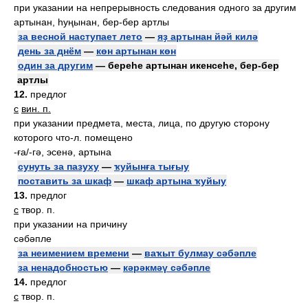
при указании на непрерывность следования одного за другим
артынан, һуңынан, бер-бер артлы
за весной наступает лето
—
яҙ артынан йәй килә
день за днём
—
көн артынан көн
один за другим
— береһе артынан икенсеһе, бер-бер
артлы
12.
предлог
с
вин. п.
при указании предмета, места, лица, по другую сторону
которого что-л. помещено
-ға/-гә, эсенә, артына
сунуть за пазуху
—
ҡуйынға тығыу
поставить за шкаф
—
шкаф артына ҡуйыу
13.
предлог
с
твор. п.
при указании на причину
сәбәпле
за неимением времени
—
ваҡыт булмау сәбәпле
за ненадобностью
—
кәрәкмәү сәбәпле
14.
предлог
с
твор. п.