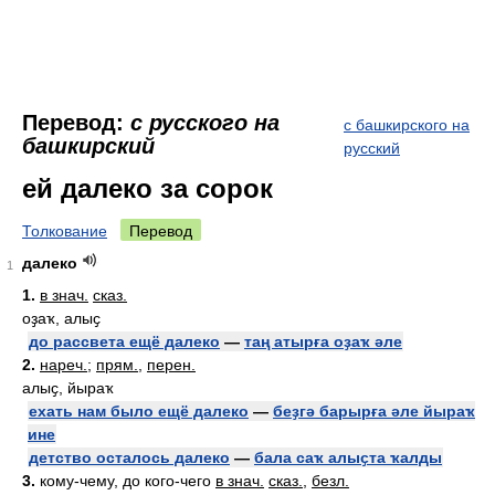
Перевод:
с русского на
с башкирского на
башкирский
русский
ей далеко за сорок
Толкование
Перевод
далеко
1
1.
в знач.
сказ.
оҙаҡ, алыҫ
до рассвета ещё далеко
—
таң атырға оҙаҡ әле
2.
нареч.
;
прям.
,
перен.
алыҫ, йыраҡ
ехать нам было ещё далеко
—
беҙгә барырға әле йыраҡ
ине
детство осталось далеко
—
бала саҡ алыҫта ҡалды
3.
кому-чему, до кого-чего
в знач.
сказ.
,
безл.