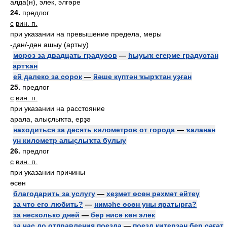
алда(н), элек, элгәре
24.
предлог
с
вин. п.
при указании на превышение предела, меры
-дан/-дән ашыу (артыу)
мороз за двадцать градусов
—
һыуыҡ егерме градустан
артҡан
ей далеко за сорок
—
йәше күптән ҡырҡтан уҙған
25.
предлог
с
вин. п.
при указании на расстояние
арала, алыҫлыҡта, ерҙә
находиться за десять километров от города
—
ҡаланан
ун километр алыҫлыҡта булыу
26.
предлог
с
вин. п.
при указании причины
өсөн
благодарить за услугу
—
хеҙмәт өсөн рәхмәт әйтеү
за что его любить?
—
нимәһе өсөн уны яратырға?
за несколько дней
—
бер нисә көн элек
за час до отправления поезда
—
поезд китерҙән бер сәғәт