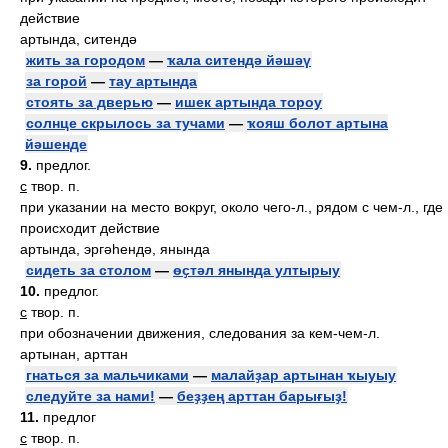
действие
артында, ситендә
жить за городом
—
ҡала ситендә йәшәү
за горой
—
тау артында
стоять за дверью
—
ишек артында тороу
солнце скрылось за тучами
—
ҡояш болот артына
йәшенде
9.
предлог.
с
твор. п.
при указании на место вокруг, около чего-л., рядом с чем-л., где
происходит действие
артында, эргәһендә, янында
сидеть за столом
—
өҫтәл янында ултырыу
10.
предлог.
с
твор. п.
при обозначении движения, следования за кем-чем-л.
артынан, арттан
гнаться за мальчиками
—
малайҙар артынан ҡыуыу
следуйте за нами!
—
беҙҙең арттан барығыҙ!
11.
предлог
с
твор. п.