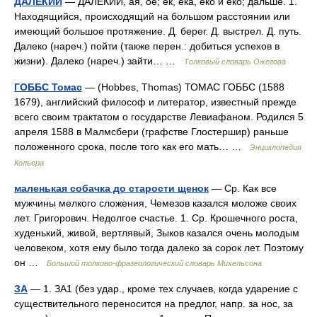
ДАЛЁКИЙ
— ДАЛЁКИЙ, ая, ое; ёк, ека, еко и ёко; дальше. 1.
Находящийся, происходящий на большом расстоянии или
имеющий большое протяжение. Д. берег. Д. выстрел. Д. путь.
Далеко (нареч.) пойти (также перен.: добиться успехов в
жизни). Далеко (нареч.) зайти… …
Толковый словарь Ожегова
ГОББС Томас
— (Hobbes, Thomas) ТОМАС ГОББС (1588
1679), английский философ и литератор, известный прежде
всего своим трактатом о государстве Левиафаном. Родился 5
апреля 1588 в Малмсбери (графстве Глостершир) раньше
положенного срока, после того как его мать… …
Энциклопедия
Кольера
маленькая собачка до старости щенок
— Ср. Как все
мужчины мелкого сложения, Чемезов казался моложе своих
лет. Григорович. Недолгое счастье. 1. Ср. Крошечного роста,
худенький, живой, вертлявый, Зыков казался очень молодым
человеком, хотя ему было тогда далеко за сорок лет. Поэтому
он …
Большой толково-фразеологический словарь Михельсона
ЗА
— 1. ЗА1 (без удар., кроме тех случаев, когда ударение с
существительного переносится на предлог, напр. за нос, за