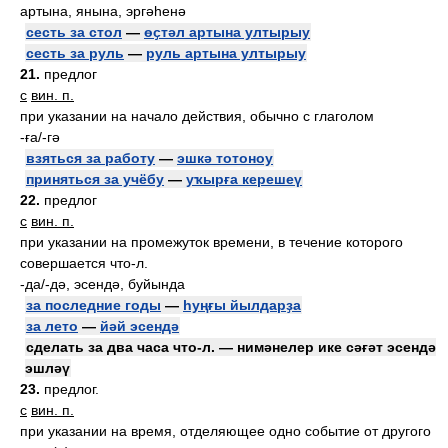
артына, янына, эргәһенә
сесть за стол
—
өҫтәл артына ултырыу
сесть за руль
—
руль артына ултырыу
21.
предлог
с
вин. п.
при указании на начало действия, обычно с глаголом
-ға/-гә
взяться за работу
—
эшкә тотоноу
приняться за учёбу
—
уҡырға керешеү
22.
предлог
с
вин. п.
при указании на промежуток времени, в течение которого
совершается что-л.
-да/-дә, эсендә, буйында
за последние годы
—
һуңғы йылдарҙа
за лето
—
йәй эсендә
сделать за два часа что-л. — нимәнелер ике сәғәт эсендә
эшләү
23.
предлог.
с
вин. п.
при указании на время, отделяющее одно событие от другого