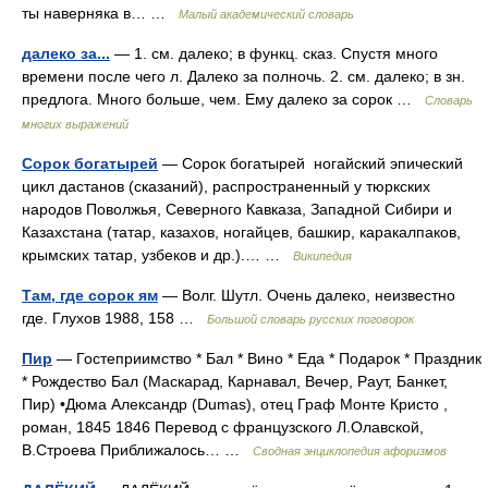
ты наверняка в… …
Малый академический словарь
далеко за...
— 1. см. далеко; в функц. сказ. Спустя много
времени после чего л. Далеко за полночь. 2. см. далеко; в зн.
предлога. Много больше, чем. Ему далеко за сорок …
Словарь
многих выражений
Сорок богатырей
— Сорок богатырей ногайский эпический
цикл дастанов (сказаний), распространенный у тюркских
народов Поволжья, Северного Кавказа, Западной Сибири и
Казахстана (татар, казахов, ногайцев, башкир, каракалпаков,
крымских татар, узбеков и др.).… …
Википедия
Там, где сорок ям
— Волг. Шутл. Очень далеко, неизвестно
где. Глухов 1988, 158 …
Большой словарь русских поговорок
Пир
— Гостеприимство * Бал * Вино * Еда * Подарок * Праздник
* Рождество Бал (Маскарад, Карнавал, Вечер, Раут, Банкет,
Пир) •Дюма Александр (Dumas), отец Граф Монте Кристо ,
роман, 1845 1846 Перевод с французского Л.Олавской,
В.Строева Приближалось… …
Сводная энциклопедия афоризмов