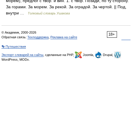
морем), предлог с твор. и вин. 1. с твор. Позади, по ту сторону.
За горами. За морем. За рекой. За оградой. За чертой. || Под,
внутри …
Толковый словарь Ушакова
© Академик, 2000-2026
18+
Обратная связь:
Техподдержка
,
Реклама на сайте
👣 Путешествия
Экспорт словарей на сайты
, сделанные на PHP,
Joomla,
Drupal,
WordPress, MODx.