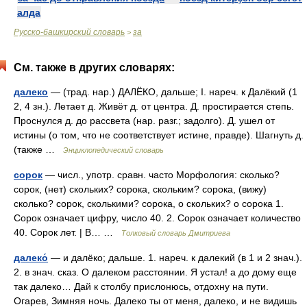
алда
Русско-башкирский словарь
за
>
См. также в других словарях:
далеко
— (трад. нар.) ДАЛЁКО, дальше; I. нареч. к Далёкий (1
2, 4 зн.). Летает д. Живёт д. от центра. Д. простирается степь.
Проснулся д. до рассвета (нар. разг.; задолго). Д. ушел от
истины (о том, что не соответствует истине, правде). Шагнуть д.
(также …
Энциклопедический словарь
сорок
— числ., употр. сравн. часто Морфология: сколько?
сорок, (нет) скольких? сорока, скольким? сорока, (вижу)
сколько? сорок, сколькими? сорока, о скольких? о сорока 1.
Сорок означает цифру, число 40. 2. Сорок означает количество
40. Сорок лет. | В… …
Толковый словарь Дмитриева
далеко́
— и далёко; дальше. 1. нареч. к далекий (в 1 и 2 знач.).
2. в знач. сказ. О далеком расстоянии. Я устал! а до дому еще
так далеко… Дай к столбу прислонюсь, отдохну на пути.
Огарев, Зимняя ночь. Далеко ты от меня, далеко, и не видишь