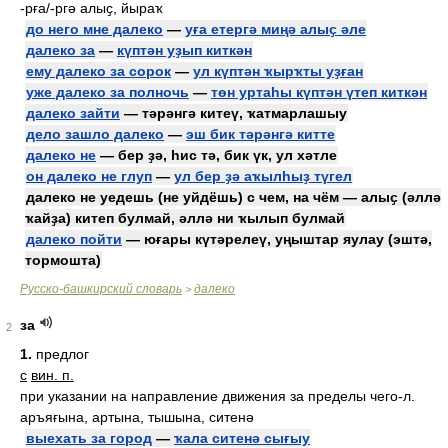
-рға/-ргә алыҫ, йыраҡ
до него мне далеко
—
уға етергә миңә алыҫ әле
далеко за
—
күптән уҙып киткән
ему далеко за сорок
—
ул күптән ҡырҡты уҙған
уже далеко за полночь
—
төн уртаһы күптән үтеп киткән
далеко зайти
— тәрәнгә китеү, ҡатмарлашыу
дело зашло далеко
—
эш бик тәрәнгә китте
далеко не
— бер ҙә, һис тә, бик үк, ул хәтле
он далеко не глуп
—
ул бер ҙә аҡылһыҙ түгел
далеко не уедешь (не уйдёшь) с чем, на чём — алыҫ (әллә
ҡайҙа) китеп булмай, әллә ни ҡылып булмай
далеко пойти
— юғары күтәрелеү, уңыштар яулау (эштә,
тормошта)
Русско-башкирский словарь
далеко
>
за
2
1.
предлог
с
вин. п.
при указании на направление движения за пределы чего-л.
аръяғына, артына, тышына, ситенә
выехать за город
—
ҡала ситенә сығыу