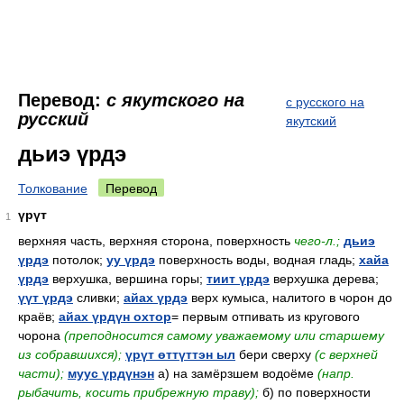
Перевод:
с якутского на
с русского на
русский
якутский
дьиэ үрдэ
Толкование
Перевод
үрүт
1
верхняя часть, верхняя сторона, поверхность
чего-л.;
дьиэ
үрдэ
потолок;
уу үрдэ
поверхность воды, водная гладь;
хайа
үрдэ
верхушка, вершина горы;
тиит үрдэ
верхушка дерева;
үүт үрдэ
сливки;
айах үрдэ
верх кумыса, налитого в чорон до
краёв;
айах үрдүн охтор
= первым отпивать из кругового
чорона
(преподносится самому уважаемому или старшему
из собравшихся);
үрүт өттүттэн ыл
бери сверху
(с верхней
части);
муус үрдүнэн
а) на замёрзшем водоёме
(напр.
рыбачить, косить прибрежную траву);
б) по поверхности