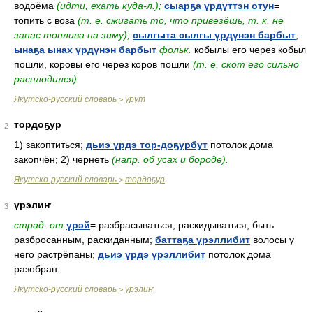
водоёма
(идти, ехать куда-л.);
сыарҕа үрдүттэн отун
=
топить с воза
(т. е. сжигать то, что привезёшь, т. к. не
запас топлива на зиму);
сылгыта сылгы үрдүнэн барбыт
,
ынаҕа ынах үрдүнэн барбыт
фольк.
кобылы его через кобыл
пошли, коровы его через коров пошли
(т. е. скот его сильно
расплодился).
Якутско-русский словарь
үрүт
>
тордоҕур
2
1) закоптиться;
дьиэ үрдэ тор-доҕурбут
потолок дома
закопчён; 2) чернеть
(напр. об усах и бороде).
Якутско-русский словарь
тордоҕур
>
үрэлиҥ
3
страд. от
үрэй
= разбрасываться, раскидываться, быть
разбросанным, раскиданным;
баттаҕа үрэллибит
волосы у
него растрёпаны;
дьиэ үрдэ үрэллибит
потолок дома
разобран.
Якутско-русский словарь
үрэлиҥ
>