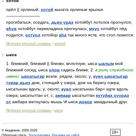
хотой
4
орёл || орлиный;
хотой
кыната орлиные крылья.
————————
прогибаться, оседать;
дьиэ үрдэ
хотойбут потолок прогнулся;
өһүө
хотойбут перекладина прогнулась;
муус
хотойбут лёд
подался;
остуол
хотойор
аһа
так много яств, что стол ломится.
Якутско-русский словарь
хотой
>
ыкса
5
1. ближний, близкий || близко; вплотную; ыкса
ыалым
мой
ближний сосед; ыкса
олор
садись ближе; 2.
в роли служебного
имени:
ыксатыгар
возле, рядом, около; у;
күөл ыксатыгар
турар дьиэ
дом, стоящий у озера, дом на берегу озера;
ыксатынан вдоль; у; около;
күөл
ыксатынан бар= идти вдоль
озера; ыксатыттан от; с;
ампаар
ыксатыттан
кутуйах сүүрдэ
от
амбара метнулась мышь \# ыкса
доҕор
закадычный друг.
Якутско-русский словарь
ыкса
>
© Академик, 2000-2026
18+
Обратная связь:
Техподдержка
,
Реклама на сайте