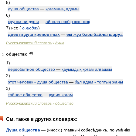
5)
душа общества
—
қоғамның адамы
6)
кругом ни души
—
айнала ешбір жан жоқ
7)
ист.
(
о людях
)
двести душ крепостных
—
екі жүз басыбайлы шаруа
Русско-казахский словарь
душа
>
общество
2
1)
первобытное общество
—
қауымдық қоғам алғашқы
2)
этот человек - душа общества
—
бұл адам - топтың жаны
3)
тайное общество
—
құпия қоғам
Русско-казахский словарь
общество
>
См. также в других словарях:
Душа общества
— (иноск.) главный собесѣдникъ, по умѣнію