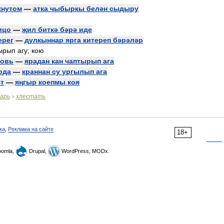
кнутом
—
атка
чыбыркы
белән
сыдыру
ицо
—
җил
биткә
бәрә
иде
ерег
—
дулкыннар
ярга
китереп
бәрәләр
ырып
агу
;
кою
ровь
—
ярадан
кан
чаптырып
ага
ода
—
краннан
су
ургылып
ага
т
—
яңгыр
коепмы
коя
варь
хлестать
>
ка
,
Реклама на сайте
18+
omla,
Drupal,
WordPress, MODx.