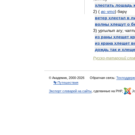
хлестать
лошадь
2
)
(
во
что
)
бәрү
ветер
хлестал
в
л
волны
хлещут
о
б
3
)
ургылып
агу
;
чапт
из
раны
хлещет
к
из
крана
хлещет
в
дождь
так
и
хлеще
Русско
-
татарский
сло
© Академик, 2000-2026
Обратная связь:
Техподдерж
👣 Путешествия
Экспорт словарей на сайты
, сделанные на PHP,
Jo