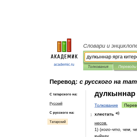
Словари и энциклоп
academic.ru
Толкования
Переводы
Перевод:
с русского на та
дулкыннар 
С татарского на:
Русский
Толкование
Перев
С русского на:
хлестать
1
Татарский
несов
.
1
)
(
кого
-
что
,
чем
,
ч
кыйнау