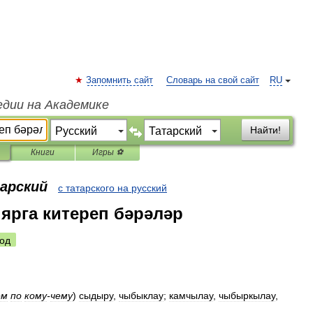
Запомнить сайт
Словарь на свой сайт
RU
едии на Академике
Найти!
Книги
Игры ⚽
тарский
с татарского на русский
ярга китереп бәрәләр
од
ем
по
кому
-
чему
)
сыдыру
,
чыбыклау
;
камчылау
,
чыбыркылау
,