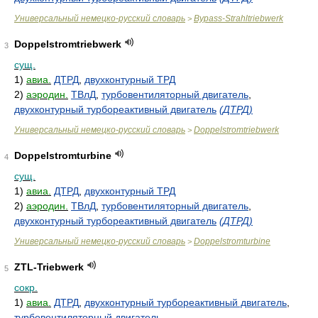
Универсальный немецко-русский словарь
Bypass-Strahltriebwerk
>
Doppelstromtriebwerk
3
сущ.
1)
авиа.
ДТРД
,
двухконтурный ТРД
2)
аэродин.
ТВлД
,
турбовентиляторный двигатель
,
двухконтурный турбореактивный двигатель
(ДТРД)
Универсальный немецко-русский словарь
Doppelstromtriebwerk
>
Doppelstromturbine
4
сущ.
1)
авиа.
ДТРД
,
двухконтурный ТРД
2)
аэродин.
ТВлД
,
турбовентиляторный двигатель
,
двухконтурный турбореактивный двигатель
(ДТРД)
Универсальный немецко-русский словарь
Doppelstromturbine
>
ZTL-Triebwerk
5
сокр.
1)
авиа.
ДТРД
,
двухконтурный турбореактивный двигатель
,
турбовентиляторный двигатель