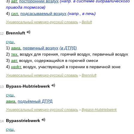
3)
авт.
посторонний воздух
(напр. в системе гидравлического
привода тормозов)
4)
сил.
подсасываемый воздух
(напр., в печь)
Универсальный немецко-русский словарь
Beiluft
>
Brennluft
12
сущ.
1)
авиа.
первичный воздух
(в ДТРД)
2)
тех.
воздух для горения, горячий воздух, первичный воздух
3)
авт.
воздух, содержащийся в горючей смеси
4)
нефт.
воздух, участвующий в горении в первичной зоне
Универсальный немецко-русский словарь
Brennluft
>
Bypass-Hubtriebwerk
13
сущ.
авиа.
подъёмный ДТРД
Универсальный немецко-русский словарь
Bypass-Hubtriebwerk
>
Bypasstriebwerk
14
сущ.