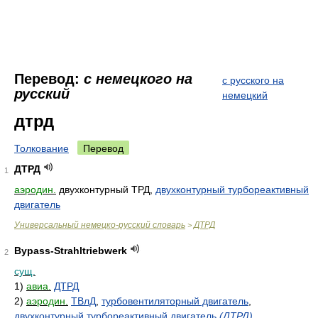
Перевод:
с немецкого на
с русского на
русский
немецкий
дтрд
Толкование
Перевод
ДТРД
1
аэродин.
двухконтурный ТРД,
двухконтурный турбореактивный
двигатель
Универсальный немецко-русский словарь
ДТРД
>
Bypass-Strahltriebwerk
2
сущ.
1)
авиа.
ДТРД
2)
аэродин.
ТВлД
,
турбовентиляторный двигатель
,
двухконтурный турбореактивный двигатель
(ДТРД)