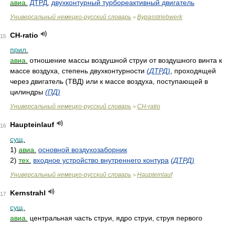
авиа.
ДТРД
,
двухконтурный турбореактивный двигатель
Универсальный немецко-русский словарь
Bypasstriebwerk
>
CH-ratio
15
прил.
авиа.
отношение массы воздушной струи от воздушного винта к
массе воздуха, степень двухконтурности
(ДТРД)
, проходящей
через двигатель (ТВД) или к массе воздуха, поступающей в
цилиндры
(ПД)
Универсальный немецко-русский словарь
CH-ratio
>
Haupteinlauf
16
сущ.
1)
авиа.
основной воздухозаборник
2)
тех.
входное устройство внутреннего контура
(ДТРД)
Универсальный немецко-русский словарь
Haupteinlauf
>
Kernstrahl
17
сущ.
авиа.
центральная часть струи, ядро струи, струя первого