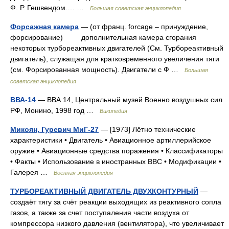
Ф. Р. Гешвендом.… …
Большая советская энциклопедия
Форсажная камера
— (от франц. forcage – принуждение,
форсирование) дополнительная камера сгорания
некоторых турбореактивных двигателей (См. Турбореактивный
двигатель), служащая для кратковременного увеличения тяги
(см. Форсированная мощность). Двигатели с Ф …
Большая
советская энциклопедия
ВВА-14
— ВВА 14, Центральный музей Военно воздушных сил
РФ, Монино, 1998 год …
Википедия
Микоян, Гуревич МиГ-27
— [1973] Лётно технические
характеристики • Двигатель • Авиационное артиллерийское
оружие • Авиационные средства поражения • Классификаторы
• Факты • Использование в иностранных ВВС • Модификации •
Галерея …
Военная энциклопедия
ТУРБОРЕАКТИВНЫЙ ДВИГАТЕЛЬ ДВУХКОНТУРНЫЙ
—
создаёт тягу за счёт реакции выходящих из реактивного сопла
газов, а также за счет поступаления части воздуха от
компрессора низкого давления (вентилятора), что увеличивает