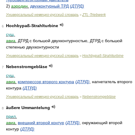
2)
аэродин.
двухконтурный ТРД
(ДТРД)
Универсальный немецко-русский словарь
ZTL-Triebwerk
>
Hochbypaß-Strahlturbine
6
сущ.
авиа.
ДТРД с большой двухконтурностью, ДТРД с большой
степенью двухконтурности
Универсальный немецко-русский словарь
Hochbypaß-Strahlturbine
>
Nebenstromgebläse
7
сущ.
авиа.
компрессор второго контура
(ДТРД)
, нагнетатель второго
контура
(ДТРД)
Универсальный немецко-русский словарь
Nebenstromgebläse
>
äußere Ummantelung
8
прил.
авиа.
внешний второй контур
(ДТРД)
, окружающий второй
контур
(ДТРД)