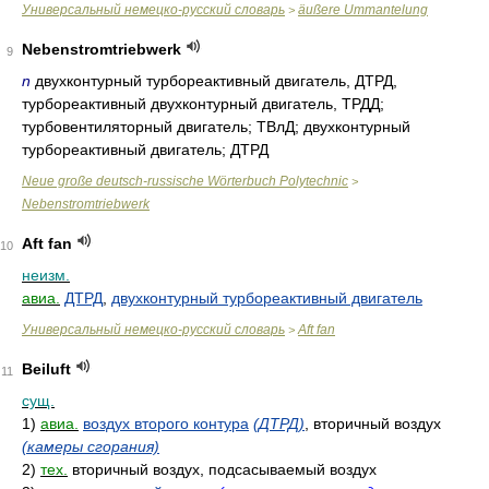
Универсальный немецко-русский словарь
äußere Ummantelung
>
Nebenstromtriebwerk
9
n
двухконтурный турбореактивный двигатель, ДТРД,
турбореактивный двухконтурный двигатель, ТРДД;
турбовентиляторный двигатель; ТВлД; двухконтурный
турбореактивный двигатель; ДТРД
Neue große deutsch-russische Wörterbuch Polytechnic
>
Nebenstromtriebwerk
Aft fan
10
неизм.
авиа.
ДТРД
,
двухконтурный турбореактивный двигатель
Универсальный немецко-русский словарь
Aft fan
>
Beiluft
11
сущ.
1)
авиа.
воздух второго контура
(ДТРД)
, вторичный воздух
(камеры сгорания)
2)
тех.
вторичный воздух, подсасываемый воздух