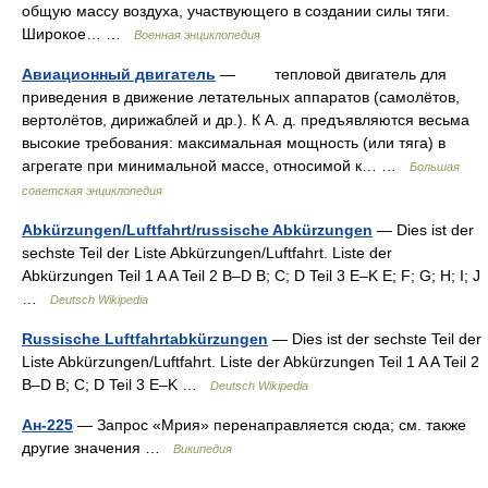
общую массу воздуха, участвующего в создании силы тяги.
Широкое… …
Военная энциклопедия
Авиационный двигатель
— тепловой двигатель для
приведения в движение летательных аппаратов (самолётов,
вертолётов, дирижаблей и др.). К А. д. предъявляются весьма
высокие требования: максимальная мощность (или тяга) в
агрегате при минимальной массе, относимой к… …
Большая
советская энциклопедия
Abkürzungen/Luftfahrt/russische Abkürzungen
— Dies ist der
sechste Teil der Liste Abkürzungen/Luftfahrt. Liste der
Abkürzungen Teil 1 A A Teil 2 B–D B; C; D Teil 3 E–K E; F; G; H; I; J
…
Deutsch Wikipedia
Russische Luftfahrtabkürzungen
— Dies ist der sechste Teil der
Liste Abkürzungen/Luftfahrt. Liste der Abkürzungen Teil 1 A A Teil 2
B–D B; C; D Teil 3 E–K …
Deutsch Wikipedia
Ан-225
— Запрос «Мрия» перенаправляется сюда; см. также
другие значения …
Википедия