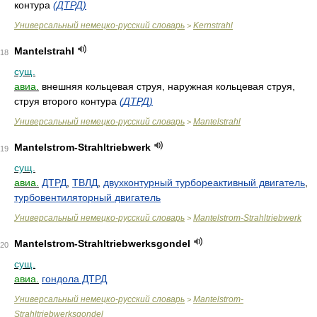
контура
(ДТРД)
Универсальный немецко-русский словарь
Kernstrahl
>
Mantelstrahl
18
сущ.
авиа.
внешняя кольцевая струя, наружная кольцевая струя,
струя второго контура
(ДТРД)
Универсальный немецко-русский словарь
Mantelstrahl
>
Mantelstrom-Strahltriebwerk
19
сущ.
авиа.
ДТРД
,
ТВЛД
,
двухконтурный турбореактивный двигатель
,
турбовентиляторный двигатель
Универсальный немецко-русский словарь
Mantelstrom-Strahltriebwerk
>
Mantelstrom-Strahltriebwerksgondel
20
сущ.
авиа.
гондола ДТРД
Универсальный немецко-русский словарь
Mantelstrom-
>
Strahltriebwerksgondel