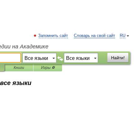
Запомнить сайт
Словарь на свой сайт
RU
едии на Академике
Найти!
Книги
Игры ⚽
 все языки