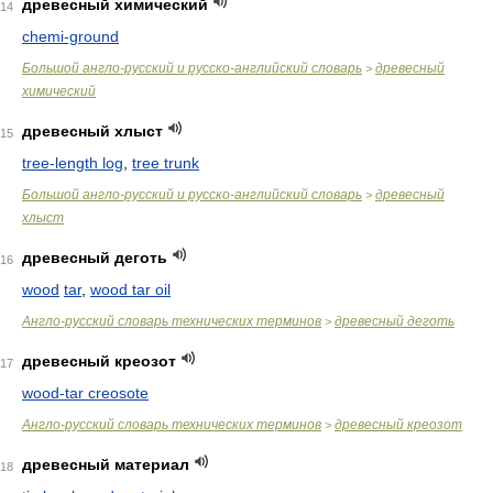
древесный химический
14
chemi-ground
Большой англо-русский и русско-английский словарь
древесный
>
химический
древесный хлыст
15
tree-length log
,
tree trunk
Большой англо-русский и русско-английский словарь
древесный
>
хлыст
древесный деготь
16
wood
tar
,
wood tar oil
Англо-русский словарь технических терминов
древесный деготь
>
древесный креозот
17
wood-tar creosote
Англо-русский словарь технических терминов
древесный креозот
>
древесный материал
18