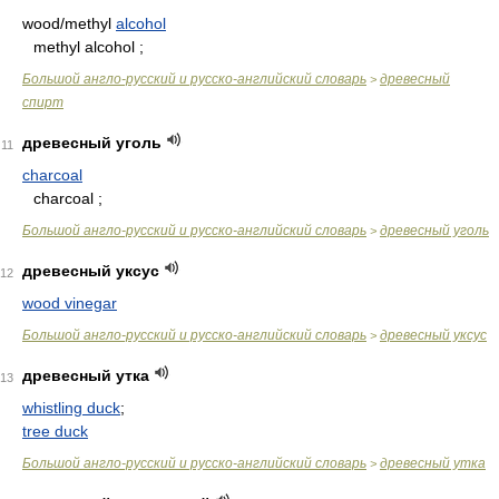
wood/methyl
alcohol
methyl alcohol ;
Большой англо-русский и русско-английский словарь
древесный
>
спирт
древесный уголь
11
charcoal
charcoal ;
Большой англо-русский и русско-английский словарь
древесный уголь
>
древесный уксус
12
wood vinegar
Большой англо-русский и русско-английский словарь
древесный уксус
>
древесный утка
13
whistling duck
;
tree duck
Большой англо-русский и русско-английский словарь
древесный утка
>