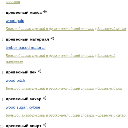
креозот
древесный масса
6
wood pulp
Большой англо-русский и русско-английский словарь
древесный масса
>
древесный материал
7
timber-based material
Большой англо-русский и русско-английский словарь
древесный
>
материал
древесный пек
8
wood pitch
Большой англо-русский и русско-английский словарь
древесный пек
>
древесный сахар
9
wood sugar
,
xylose
Большой англо-русский и русско-английский словарь
древесный сахар
>
древесный спирт
10