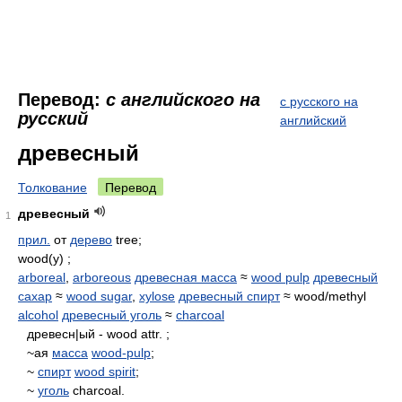
Перевод:
с английского на
с русского на
русский
английский
древесный
Толкование
Перевод
древесный
1
прил.
от
дерево
tree;
wood(y) ;
arboreal
,
arboreous
древесная масса
≈
wood pulp
древесный
сахар
≈
wood sugar
,
xylose
древесный спирт
≈ wood/methyl
alcohol
древесный уголь
≈
charcoal
древесн|ый - wood attr. ;
~ая
масса
wood-pulp
;
~
спирт
wood spirit
;
~
уголь
charcoal.