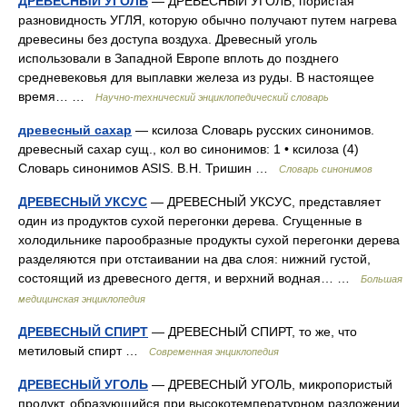
ДРЕВЕСНЫЙ УГОЛЬ
— ДРЕВЕСНЫЙ УГОЛЬ, пористая
разновидность УГЛЯ, которую обычно получают путем нагрева
древесины без доступа воздуха. Древесный уголь
использовали в Западной Европе вплоть до позднего
средневековья для выплавки железа из руды. В настоящее
время… …
Научно-технический энциклопедический словарь
древесный сахар
— ксилоза Словарь русских синонимов.
древесный сахар сущ., кол во синонимов: 1 • ксилоза (4)
Словарь синонимов ASIS. В.Н. Тришин …
Словарь синонимов
ДРЕВЕСНЫЙ УКСУС
— ДРЕВЕСНЫЙ УКСУС, представляет
один из продуктов сухой перегонки дерева. Сгущенные в
холодильнике парообразные продукты сухой перегонки дерева
разделяются при отстаивании на два слоя: нижний густой,
состоящий из древесного дегтя, и верхний водная… …
Большая
медицинская энциклопедия
ДРЕВЕСНЫЙ СПИРТ
— ДРЕВЕСНЫЙ СПИРТ, то же, что
метиловый спирт …
Современная энциклопедия
ДРЕВЕСНЫЙ УГОЛЬ
— ДРЕВЕСНЫЙ УГОЛЬ, микропористый
продукт, образующийся при высокотемпературном разложении