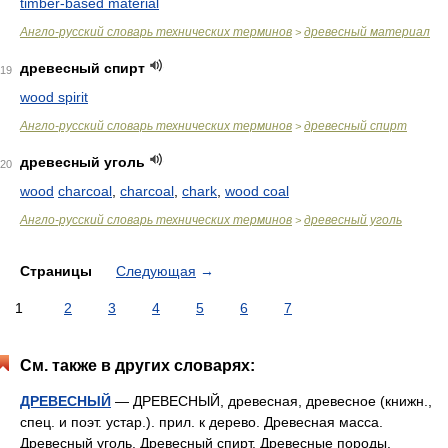
timber-based material
Англо-русский словарь технических терминов
древесный материал
>
древесный спирт
19
wood spirit
Англо-русский словарь технических терминов
древесный спирт
>
древесный уголь
20
wood
charcoal
,
charcoal
,
chark
,
wood coal
Англо-русский словарь технических терминов
древесный уголь
>
Страницы
Следующая
→
1
2
3
4
5
6
7
См. также в других словарях:
ДРЕВЕСНЫЙ
— ДРЕВЕСНЫЙ, древесная, древесное (книжн.,
спец. и поэт. устар.). прил. к дерево. Древесная масса.
Древесный уголь. Древесный спирт. Древесные породы.