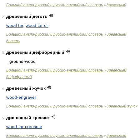
Большой англо-русский и русско-английский словарь
древесный
>
древесный деготь
2
wood tar
,
wood tar oil
Большой англо-русский и русско-английский словарь
древесный
>
деготь
древесный дефибрерный
3
ground-wood
Большой англо-русский и русско-английский словарь
древесный
>
дефибрерный
древесный жучок
4
wood-engraver
Большой англо-русский и русско-английский словарь
древесный жучок
>
древесный креозот
5
wood-tar creosote
Большой англо-русский и русско-английский словарь
древесный
>