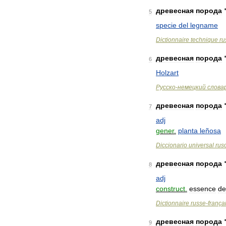
древесная
порода
5
specie
del
legname
Dictionnaire
technique
ru
древесная
порода
6
Holzart
Русско
-
немецкий
слова
древесная
порода
7
adj
gener
.
planta
leñosa
Diccionario
universal
rus
древесная
порода
8
adj
construct
.
essence
de
Dictionnaire
russe
-
frança
древесная
порода
9