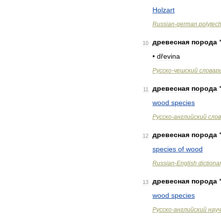
Holzart
Russian
-
german
polytec
древесная
порода
10
•
dřevina
Русско
-
чешский
словар
древесная
порода
11
wood
species
Русско
-
английский
сло
древесная
порода
12
species
of
wood
Russian
-
English
dictiona
древесная
порода
13
wood
species
Русско
-
английский
нау