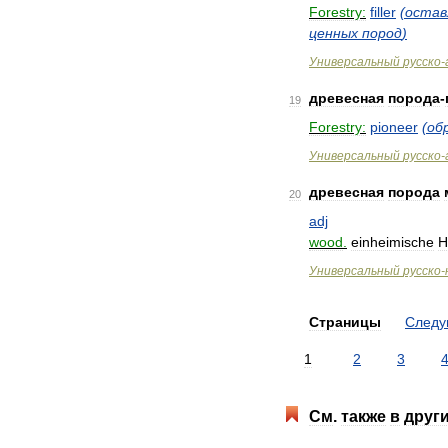
Forestry:
filler
(
остав
ценных
пород
)
Универсальный
русско
-
древесная
порода
-
19
Forestry:
pioneer
(
об
Универсальный
русско
-
древесная
порода
20
adj
wood
.
einheimische
H
Универсальный
русско
-
Страницы
След
1
2
3
См
.
также
в
друг