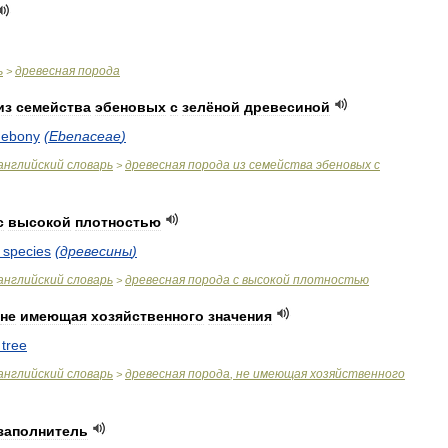
ь
древесная
порода
>
из
семейства
эбеновых
с
зелёной
древесиной
ebony
(
Ebenaceae
)
английский
словарь
древесная
порода
из
семейства
эбеновых
с
>
с
высокой
плотностью
species
(
древесины
)
английский
словарь
древесная
порода
с
высокой
плотностью
>
не
имеющая
хозяйственного
значения
tree
английский
словарь
древесная
порода
,
не
имеющая
хозяйственного
>
заполнитель