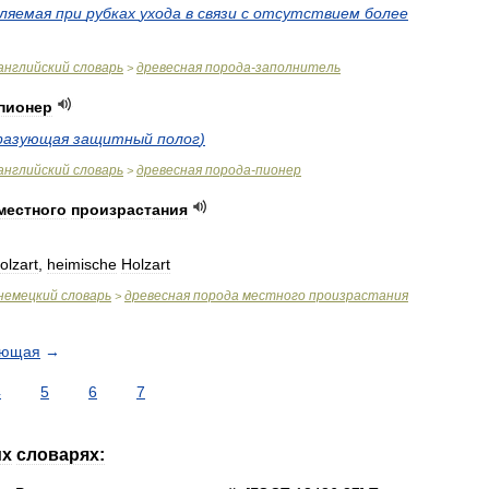
ляемая
при
рубках
ухода
в
связи
с
отсутствием
более
английский
словарь
древесная
порода
-
заполнитель
>
пионер
разующая
защитный
полог
)
английский
словарь
древесная
порода
-
пионер
>
местного
произрастания
olzart
,
heimische
Holzart
немецкий
словарь
древесная
порода
местного
произрастания
>
ующая
→
4
5
6
7
их
словарях: