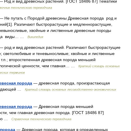
—
Род
и
вид
древесных
растений
. [
ГОСТ
18486
87
]
Тематики
вочник
технического
переводчика
—
Не
путать
с
Породой
древесины
Древесная
порода
род
и
ений
[
1
].
Различают
быстрорастущие
и
медленнорастущие
,
невыносливые
,
хвойные
и
лиственные
древесные
породы
да
виды
… …
Википедия
—
род
и
вид
древесных
растений
.
Различают
быстрорастущие
е
;
светолюбивые
и
теневыносливые
;
хвойные
и
лиственные
т
.
п
.;
второстепенная
древесная
порода
меньшей
логической
ценности
,
чем
главная
… …
Краткий
словарь
основных
еских
терминов
евесная
порода
—
древесная
порода
,
произрастающая
адающей
…
Краткий
словарь
основных
лесоводственно
-
экономических
евесная
порода
—
Древесная
порода
меньшей
ости
,
чем
главная
древесная
порода
. [
ГОСТ
18486
87
]
во
…
Справочник
технического
переводчика
порода
—
Древесная
порода
,
которая
в
определенных