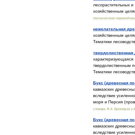
лесорастительных
и
хозяйственным
целя
технического
переводчик
нежелательная
дре
хозяйственным
целя
Тематики
лесоводст
твердолиственная
характеризующаяся
твердолиственным
п
Тематики
лесоводст
Букс
(
древесная
по
кавказских
древесны
вследствие
усиленно
моря
и
Персия
(
про
словарь
Ф
.
А
.
Брокгауза
и
Букс
(
древесная
по
кавказских
древесны
вследствие
усиленно