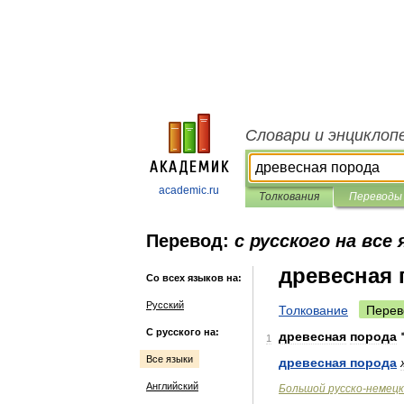
Словари и энциклоп
academic.ru
Толкования
Переводы
Перевод:
с русского на все
древесная 
Со всех языков на:
Русский
Толкование
Перев
С русского на:
древесная
порода
1
Все языки
древесная
порода
Английский
Большой
русско
-
немецк