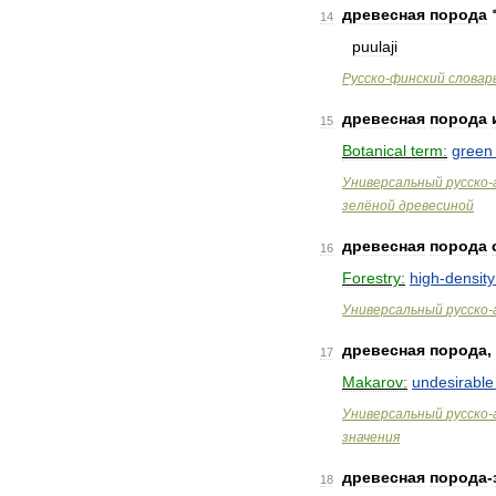
древесная
порода
14
puulaji
Русско
-
финский
словар
древесная
порода
15
Botanical
term:
green
Универсальный
русско
-
зелёной
древесиной
древесная
порода
16
Forestry:
high
-
density
Универсальный
русско
-
древесная
порода
,
17
Makarov:
undesirable
Универсальный
русско
-
значения
древесная
порода
-
18