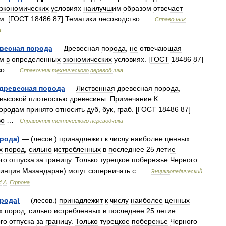
экономических
условиях
наилучшим
образом
отвечает
м
. [
ГОСТ
18486
87
]
Тематики
лесоводство
…
Справочник
а
весная
порода
—
Древесная
порода
,
не
отвечающая
м
в
определенных
экономических
условиях
. [
ГОСТ
18486
87
]
во
…
Справочник
технического
переводчика
древесная
порода
—
Лиственная
древесная
порода
,
высокой
плотностью
древесины
.
Примечание
К
ородам
принято
относить
дуб
,
бук
,
граб
. [
ГОСТ
18486
87
]
во
…
Справочник
технического
переводчика
рода
)
— (
лесов
.)
принадлежит
к
числу
наиболее
ценных
х
пород
,
сильно
истребленных
в
последнее
25
летие
го
отпуска
за
границу
.
Только
турецкое
побережье
Черного
винция
Мазандаран
)
могут
соперничать
с
…
Энциклопедический
И
.
А
.
Ефрона
рода
)
— (
лесов
.)
принадлежит
к
числу
наиболее
ценных
х
пород
,
сильно
истребленных
в
последнее
25
летие
го
отпуска
за
границу
.
Только
турецкое
побережье
Черного