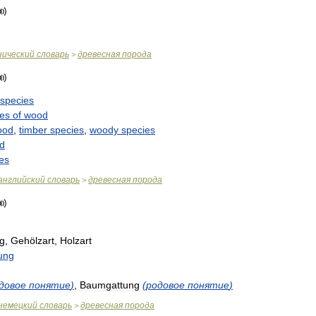
нический
словарь
древесная
порода
>
species
ies
of
wood
ood
,
timber
species
,
woody
species
d
es
английский
словарь
древесная
порода
>
g
,
Gehölzart
,
Holzart
ung
довое
понятие
)
,
Baumgattung
(
родовое
понятие
)
немецкий
словарь
древесная
порода
>