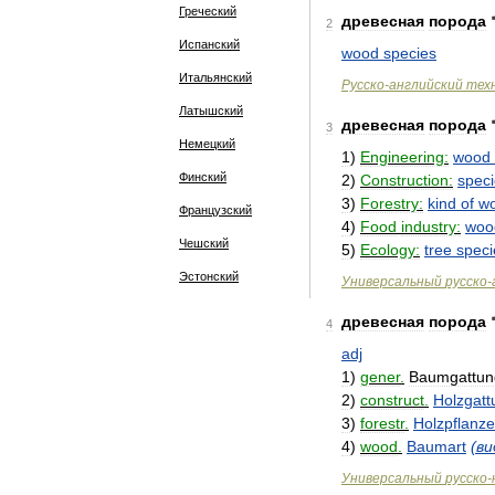
Греческий
древесная
порода
2
Испанский
wood
species
Итальянский
Русско
-
английский
тех
Латышский
древесная
порода
3
Немецкий
1
)
Engineering:
wood
Финский
2
)
Construction:
spec
3
)
Forestry:
kind
of
w
Французский
4
)
Food
industry:
woo
Чешский
5
)
Ecology:
tree
speci
Эстонский
Универсальный
русско
-
древесная
порода
4
adj
1
)
gener
.
Baumgattun
2
)
construct
.
Holzgatt
3
)
forestr
.
Holzpflanze
4
)
wood
.
Baumart
(
ви
Универсальный
русско
-