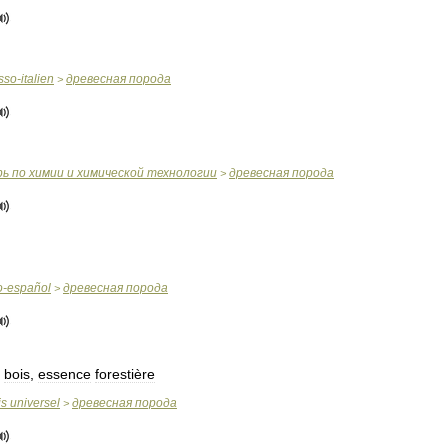
sso
-
italien
древесная
порода
>
рь
по
химии
и
химической
технологии
древесная
порода
>
o
-
español
древесная
порода
>
bois
,
essence
forestière
is
universel
древесная
порода
>