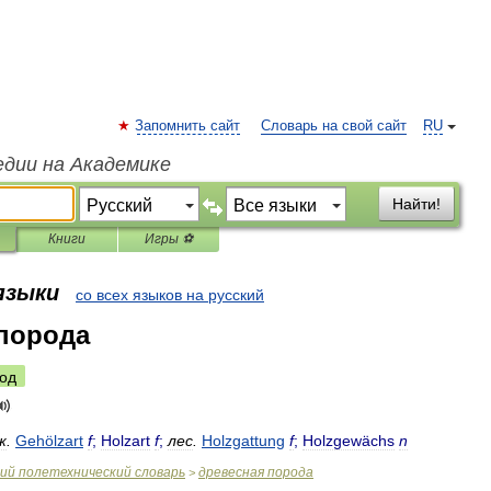
Запомнить сайт
Словарь на свой сайт
RU
едии на Академике
Найти!
Книги
Игры ⚽
 языки
со всех языков на русский
порода
од
ж
.
Gehölzart
f
;
Holzart
f
;
лес
.
Holzgattung
f
;
Holzgewächs
n
ий
полетехнический
словарь
древесная
порода
>