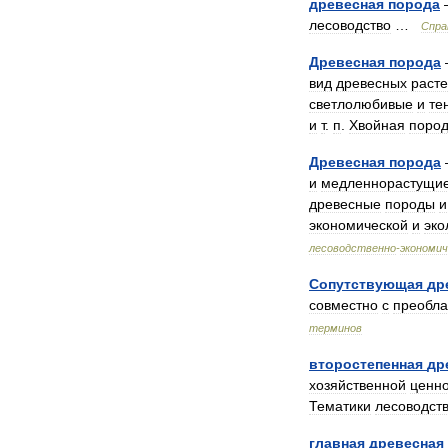
древесная
порода
лесоводство
…
Спра
Древесная
порода
вид
древесных
раст
светлолюбивые
и
те
и
т
.
п
.
Хвойная
поро
Древесная
порода
и
медленнорастущи
древесные
породы
и
экономической
и
эко
лесоводственно
-
экономич
Сопутствующая
др
совместно
с
преобл
терминов
второстепенная
др
хозяйственной
ценн
Тематики
лесоводст
главная
древесная