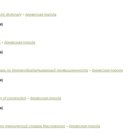
hnic
dictionary
древесная
порода
>
ь
древесная
порода
>
варь
по
деревообрабатывающей
промышленности
древесная
порода
>
ry
of
construction
древесная
порода
>
чно
-
технический
словарь
Масловского
древесная
порода
>