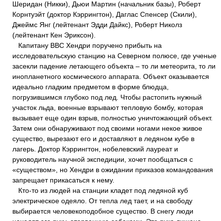
Шеридан (Никки), Дьюи Мартин (начальник базы), Роберт
Корнтуэйт (доктор Кэррингтон), Даглас Спенсер (Скили),
Джеймс Янг (лейтенант Эдди Дайкс), Роберт Николз
(лейтенант Кен Эриксон).
Капитану ВВС Хендри поручено прибыть на
исследовательскую станцию на Северном полюсе, где ученые
засекли падение летающего объекта – то ли метеорита, то ли
инопланетного космического аппарата. Объект оказывается
идеально гладким предметом в форме блюдца,
погрузившимся глубоко под лед. Чтобы растопить нужный
участок льда, военные взрывают тепловую бомбу, которая
вызывает еще один взрыв, полностью уничтожающий объект.
Затем они обнаруживают под своими ногами некое живое
существо, вырезают его и доставляют в ледяном кубе в
лагерь. Доктор Кэррингтон, нобелевский лауреат и
руководитель научной экспедиции, хочет пообщаться с
«существом», но Хендри в ожидании приказов командования
запрещает прикасаться к нему.
Кто-то из людей на станции кладет под ледяной куб
электрическое одеяло. От тепла лед тает, и на свободу
выбирается человекоподобное существо. В снегу люди