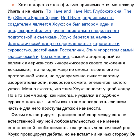
►
Хотя авторство этого фильма приписывается монтажеру
Иметь и не иметь,
Tо Have and Have Not
,
Глубокого сна
,
The
Big Sleep и Красной реки
,
Red River
,
подлинным его
создателем является Хоукс
:
он был автором идеи и
продюсером фильма
,
очень пристально следил за его
подготовкой и съемками
.
Хоукс берется за научно-
фантастический жанр со сдержанностью
,
строгостью и
суровостью
,
достойными Росселлини
.
Этим упорством самый
классический и
,
без сомнения
, самый авторитарный из
великих американских кинорежиссеров своего поколения
доказывает, что ни один жанр не сможет выбить его из
проторенной колеи, но одновременно лишает картину
изобретательности, поворотов сюжета, элементов чистого
ужаса. Можно сказать, что этим Хоукс наносит ущерб жанру.
Но в то время жанр, как никогда, нуждался в подобном
суровом подходе – чтобы как-то компенсировать слишком
частые для него приступы детской наивности.
Фильм иллюстрирует традиционный спор между вполне
естественной научной любознательностью и не менее
естественной необходимостью защищать человеческий род.
Хоукс провоцирует дебаты, но не встает ни на чью сторону Он