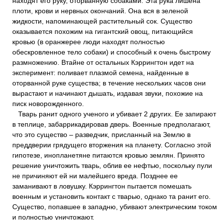
находят его руку, оторванную собаками. Эта рука лишена
плоти, крови и нервных окончаний. Она вся в зеленой
жидкости, напоминающей растительный сок. Существо
оказывается похожим на гигантский овощ, питающийся
кровью (в оранжерее люди находят полностью
обескровленное тело собаки) и способный к очень быстрому
размножению. Втайне от остальных Кэррингтон идет на
эксперимент: поливает плазмой семена, найденные в
оторванной руке существа; в течение нескольких часов они
вырастают и начинают дышать, издавая звуки, похожие на
писк новорожденного.
Тварь ранит одного ученого и убивает 2 других. Ее запирают
в теплице, забаррикадировав дверь. Военные предполагают,
что это существо – разведчик, присланный на Землю в
преддверии грядущего вторжения на планету. Согласно этой
гипотезе, инопланетяне питаются кровью землян. Принято
решение уничтожить тварь, облив ее нефтью, поскольку пули
не причиняют ей ни малейшего вреда. Позднее ее
заманивают в ловушку. Кэррингтон пытается помешать
военным и установить контакт с тварью, однако та ранит его.
Существо, попавшее в западню, убивают электрическим током
и полностью уничтожают.