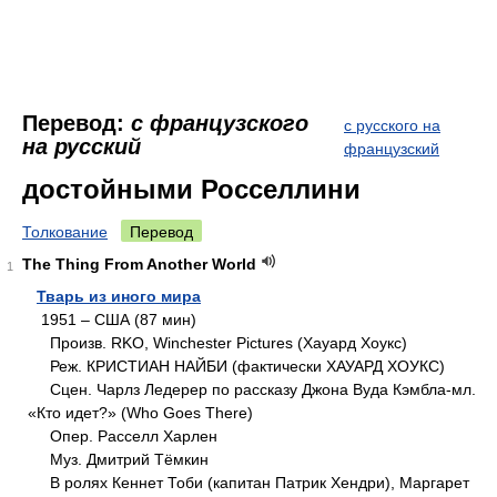
Перевод:
с французского
с русского на
на русский
французский
достойными Росселлини
Толкование
Перевод
The Thing From Another World
1
Тварь из иного мира
1951 – США (87 мин)
Произв. RKO, Winchester Pictures (Хауард Хоукс)
Реж. КРИСТИАН НАЙБИ (фактически ХАУАРД ХОУКС)
Сцен. Чарлз Ледерер по рассказу Джона Вуда Кэмбла-мл.
«Кто идет?» (Who Goes There)
Опер. Расселл Харлен
Муз. Дмитрий Тёмкин
В ролях Кеннет Тоби (капитан Патрик Хендри), Маргарет