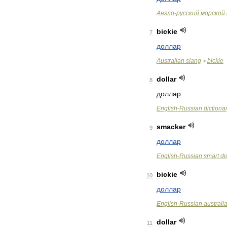
Англо
-
русский
морской
bickie
7
доллар
Australian
slang
bickie
>
dollar
8
доллар
English
-
Russian
dictiona
smacker
9
доллар
English
-
Russian
smart
di
bickie
10
доллар
English
-
Russian
australi
dollar
11