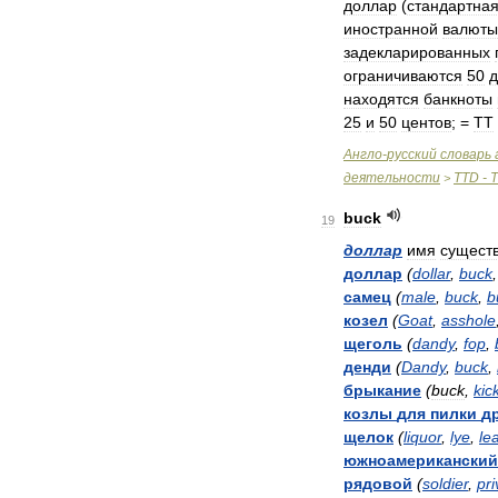
доллар
(
стандартна
иностранной
валюты
задекларированных
ограничиваются
50
находятся
банкноты
25
и
50
центов
; =
TT
Англо
-
русский
словарь
деятельности
TTD
-
>
buck
19
доллар
имя
сущест
доллар
(
dollar
,
buck
самец
(
male
,
buck
,
b
козел
(
Goat
,
asshole
щеголь
(
dandy
,
fop
,
денди
(
Dandy
,
buck
,
брыкание
(
buck
,
kic
козлы
для
пилки
д
щелок
(
liquor
,
lye
,
le
южноамериканский
рядовой
(
soldier
,
pri