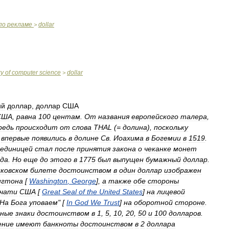
по
рекламе
dollar
>
ry
of
computer
science
dollar
>
ий
доллар
,
доллар
США
США
,
равна
100
центам
.
От
названия
европейского
талера
,
редь
происходит
от
слова
THAL
(=
долина
),
поскольку
впервые
появились
в
долине
Св
.
Иоахима
в
Богемии
в
1519
.
единицей
стал
после
принятия
закона
о
чеканке
монет
ода
.
Но
еще
до
этого
в
1775
был
выпущен
бумажный
доллар
.
нковском
билете
достоинством
в
один
доллар
изображен
нгтона
[
Washington
,
George
],
а
также
обе
стороны
ечати
США
[
Great
Seal
of
the
United
States
]
на
лицевой
На
Бога
уповаем
" [
In
God
We
Trust
]
на
оборотной
стороне
.
жные
знаки
достоинством
в
1
,
5
,
10
,
20
,
50
и
100
долларов
.
ение
имеют
банкноты
достоинством
в
2
доллара