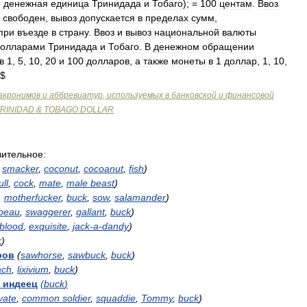
я
денежная
единица
Тринидада
и
Тобаго
); =
100
центам
.
Ввоз
свободен
,
вывоз
допускается
в
пределах
сумм
,
при
въезде
в
страну
.
Ввоз
и
вывоз
национальной
валюты
долларами
Тринидада
и
Тобаго
.
В
денежном
обращении
в
1
,
5
,
10
,
20
и
100
долларов
,
а
также
монеты
в
1
доллар
,
1
,
10
,
$
акронимов
и
аббревиатур
,
используемых
в
банковской
и
финансовой
TRINIDAD
&
TOBAGO
DOLLAR
вительное:
,
smacker
,
coconut
,
cocoanut
,
fish
)
ull
,
cock
,
mate
,
male
beast
)
,
motherfucker
,
buck
,
sow
,
salamander
)
beau
,
swaggerer
,
gallant
,
buck
)
blood
,
exquisite
,
jack
-
a
-
dandy
)
k
)
ров
(
sawhorse
,
sawbuck
,
buck
)
ach
,
lixivium
,
buck
)
индеец
(
buck
)
vate
,
common
soldier
,
squaddie
,
Tommy
,
buck
)