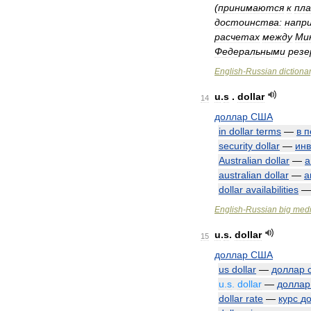
(
принимаются
к
пл
достоинства:
напр
расчетах
между
Ми
Федеральными
резе
English
-
Russian
dictiona
u
.
s
.
dollar
14
доллар
США
in
dollar
terms
—
в
п
security
dollar
—
ин
Australian
dollar
—
а
australian
dollar
—
а
dollar
availabilities
English
-
Russian
big
medi
u
.
s
.
dollar
15
доллар
США
us
dollar
—
доллар
u
.
s
.
dollar
—
доллар
dollar
rate
—
курс
д