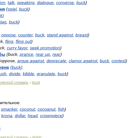
ion
,
talk
,
speaking
,
dialogue
,
converse
,
buck
)
ня
(
spiel
,
buck
)
ck
)
stag
,
buck
)
,
oppose
,
counter
,
buck
,
stand
against
,
breast
)
ck
,
fling
,
fling
out
)
ck
,
curry
favor
,
seek
promotion
)
бы
(
buck
,
prance
,
rear
up
,
rear
)
(
oppose
,
argue
against
,
deprecate
,
clamor
against
,
buck
,
contest
)
евна
(
buck
)
ush
,
divide
,
kibble
,
granulate
,
buck
)
ический
словарь
buck
>
вительное:
,
smacker
,
coconut
,
cocoanut
,
fish
)
,
krona
,
dollar
,
head
,
crownpiece
)
:
)
ический
словарь
dollar
>