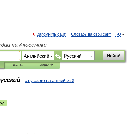
Запомнить сайт
Словарь на свой сайт
RU
едии на Академике
Найти!
Книги
Игры ⚽
русский
с русского на английский
од