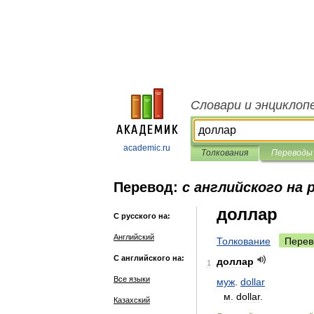
Словари и энциклоп
academic.ru
Толкования
Переводы
Перевод:
с английского на 
доллар
С русского на:
Английский
Толкование
Перев
С английского на:
доллар
1
Все языки
муж
.
dollar
м
.
dollar
.
Казахский