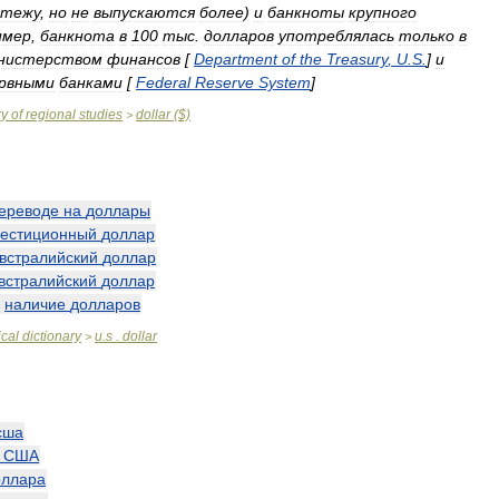
атежу
,
но
не
выпускаются
более
)
и
банкноты
крупного
имер
,
банкнота
в
100
тыс
.
долларов
употреблялась
только
в
нистерством
финансов
[
Department
of
the
Treasury
,
U
.
S
.
]
и
рвными
банками
[
Federal
Reserve
System
]
ry
of
regional
studies
dollar
($)
>
ереводе
на
доллары
вестиционный
доллар
встралийский
доллар
встралийский
доллар
—
наличие
долларов
cal
dictionary
u
.
s
.
dollar
>
сша
США
оллара