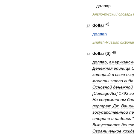
доллар
Англо
-
русский
словарь
dollar
12
доллар
English
-
Russian
dictiona
dollar
($)
13
доллар
,
американск
Денежная
единица
который
в
свою
оче
монеты
этого
вида
Основной
денежной
[
Coinage
Act
]
1792
г
На
современном
ба
портрет
Дж
.
Ваши
государственной
п
стороне
и
надпись
"
Выпускаются
дене
Ограниченное
хожд