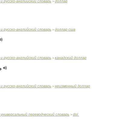
и
русско
-
английский
словарь
доллар
>
и
русско
-
английский
словарь
доллар
сша
>
и
русско
-
английский
словарь
канадский
доллар
>
р
и
русско
-
английский
словарь
неизменный
доллар
>
универсальный
переводческий
словарь
dol
.
>