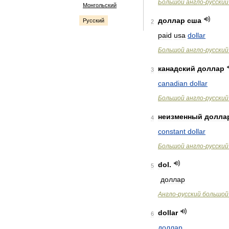
Большой
англо
-
русский
Монгольский
доллар
сша
Русский
2
paid
usa
dollar
Большой
англо
-
русский
канадский
доллар
3
canadian
dollar
Большой
англо
-
русский
неизменный
долла
4
constant
dollar
Большой
англо
-
русский
dol
.
5
доллар
Англо
-
русский
большой
dollar
6
доллар