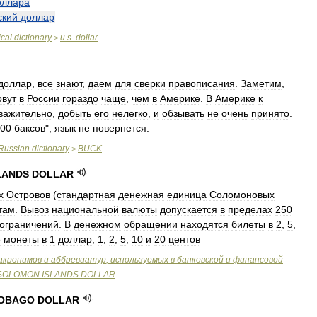
оллара
ский
доллар
cal
dictionary
u
.
s
.
dollar
>
доллар
,
все
знают
,
даем
для
сверки
правописания
.
Заметим
,
овут
в
России
гораздо
чаще
,
чем
в
Америке
.
В
Америке
к
важительно
,
добыть
его
нелегко
,
и
обзывать
не
очень
принято
.
00
баксов
",
язык
не
повернется
.
Russian
dictionary
BUCK
>
LANDS
DOLLAR
х
Островов
(
стандартная
денежная
единица
Соломоновых
там
.
Вывоз
национальной
валюты
допускается
в
пределах
250
ограничений
.
В
денежном
обращении
находятся
билеты
в
2
,
5
,
е
монеты
в
1
доллар
,
1
,
2
,
5
,
10
и
20
центов
акронимов
и
аббревиатур
,
используемых
в
банковской
и
финансовой
SOLOMON
ISLANDS
DOLLAR
OBAGO
DOLLAR