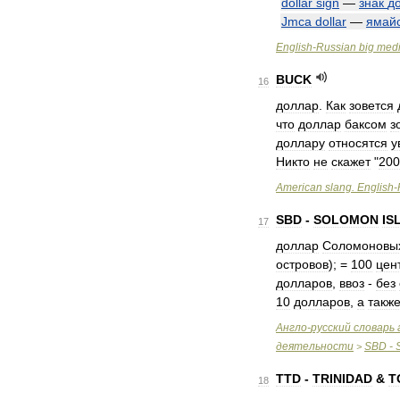
dollar
sign
—
знак
д
Jmca
dollar
—
ямай
English
-
Russian
big
medi
BUCK
16
доллар
.
Как
зовется
что
доллар
баксом
з
доллару
относятся
у
Никто
не
скажет
"
200
American
slang
.
English
-
SBD
-
SOLOMON
IS
17
доллар
Соломоновы
островов
); =
100
цен
долларов
,
ввоз
-
без
10
долларов
,
а
такж
Англо
-
русский
словарь
деятельности
SBD
-
>
TTD
-
TRINIDAD
&
T
18