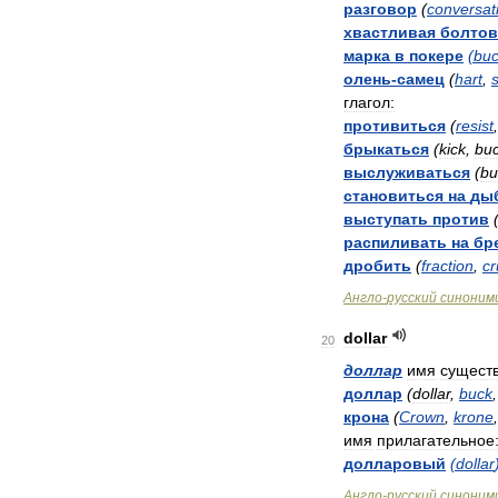
разговор
(
conversat
хвастливая
болтов
марка
в
покере
(
bu
олень
-
самец
(
hart
,
глагол:
противиться
(
resist
брыкаться
(
kick
,
bu
выслуживаться
(
bu
становиться
на
ды
выступать
против
распиливать
на
бр
дробить
(
fraction
,
cr
Англо
-
русский
синоним
dollar
20
доллар
имя
сущест
доллар
(
dollar
,
buck
крона
(
Crown
,
krone
имя
прилагательное
долларовый
(
dollar
Англо
-
русский
синоним