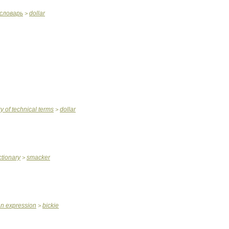
словарь
dollar
>
ry
of
technical
terms
dollar
>
ctionary
smacker
>
an
expression
bickie
>