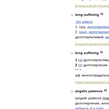
Большой
англо
-
русский
long
-
suffering
18
ˈlɔŋˈsʌfərɪŋ
1
.
сущ
.
долготерпен
2
.
прил
.
долготерпе
долготерпеливый
,
кр
Большой
англо
-
русский
long
suffering
19
1
(
a
)
долготерпелив
2
(
n
)
долготерпение
* * *
adj
.
многострадальн
Новый
англо
-
русский
с
angelic
patience
20
(
angelic
patience
(
тж
долготерпение
,
анге
patience
of
a
saint