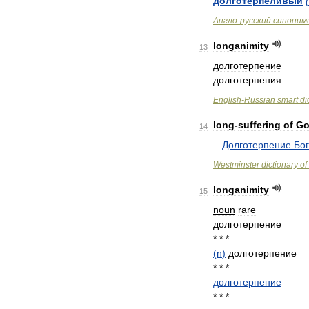
долготерпеливый
(
Англо
-
русский
синоним
longanimity
13
долготерпение
долготерпения
English
-
Russian
smart
di
long
-
suffering
of
G
14
Долготерпение
Бо
Westminster
dictionary
of
longanimity
15
noun
rare
долготерпение
* * *
(
n
)
долготерпение
* * *
долготерпение
* * *