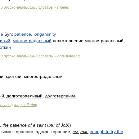
и
русско
-
английский
словарь
angelic
>
ие
Syn:
patience
,
longanimity
ливый
,
многострадальный
долготерпение
многострадальный
;
откий
и
русско
-
английский
словарь
long
-
suffering
>
ый
;
кроткий
;
многострадальный
ый
,
долготерпеливый
,
долготерпение
ловарь
long
suffering
>
.
the
patience
of
a
saint
или
of
Job
)
)
льское
терпение
;
адское
терпение
;
см
.
тж
.
enough
to
try
the