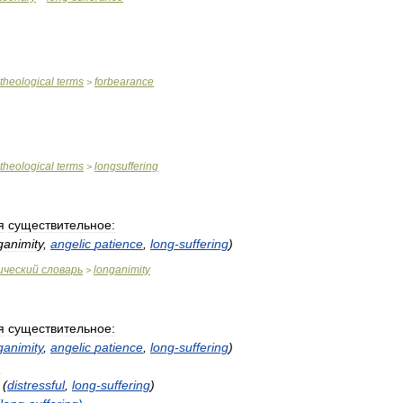
theological
terms
forbearance
>
theological
terms
longsuffering
>
я
существительное:
ganimity
,
angelic
patience
,
long
-
suffering
)
ический
словарь
longanimity
>
я
существительное:
ganimity
,
angelic
patience
,
long
-
suffering
)
:
(
distressful
,
long
-
suffering
)