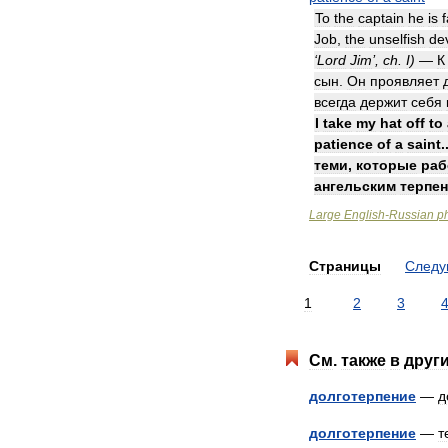
To
the
captain
he
is
f
Job
,
the
unselfish
de
‘
Lord
Jim
’,
ch
.
I
)
—
К
сын
.
Он
проявляет
всегда
держит
себя
I
take
my
hat
off
to
patience
of
a
saint
.
теми
,
которые
раб
ангельским
терпе
Large
English
-
Russian
p
Страницы
След
1
2
3
См
.
также
в
друг
долготерпение
—
д
долготерпение
—
т