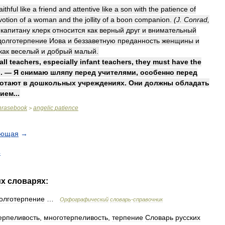
aithful
like
a
friend
and
attentive
like
a
son
with
the
patience
of
votion
of
a
woman
and
the
jollity
of
a
boon
companion
.
(
J
.
Conrad
,
капитану
клерк
относится
как
верный
друг
и
внимательный
долготерпение
Иова
и
беззаветную
преданность
женщины
и
как
веселый
и
добрый
малый
.
all
teachers
,
especially
infant
teachers
,
they
must
have
the
.. —
Я
снимаю
шляпу
перед
учителями
,
особенно
перед
отают
в
дошкольных
учреждениях
.
Они
должны
обладать
нием
...
hrasebook
angelic
patience
>
ующая
→
4
их
словарях:
олготерпение
…
Орфографический
словарь
-
справочник
ерпеливость
,
многотерпеливость
,
терпение
Словарь
русских