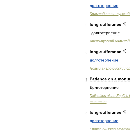
долготерпение
Большой
англо
-
русский
long
-
sufferance
5
долготерпение
Англо
-
русский
большой
long
-
sufferance
6
долготерпение
Новый
англо
-
русский
с
Patience
on
a
monu
7
Долготерпение
Difficulties
of
the
English
monument
long
-
sufferance
8
долготерпение
English
-
Russian
smart
di