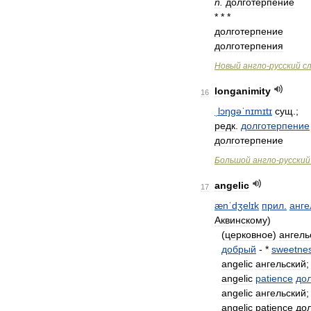
n
.
долготерпение
* * *
долготерпение
долготерпения
Новый
англо
-
русский
с
longanimity
16
ˌlɔŋɡəˈnɪmɪtɪ
сущ
.;
редк
.
долготерпение
долготерпение
Большой
англо
-
русский
angelic
17
ænˈdʒelɪk
прил
.
анге
Аквинскому
)
(
церковное
)
ангель
добрый
- *
sweetne
angelic
ангельский
;
angelic
patience
до
angelic
ангельский
;
angelic
patience
до