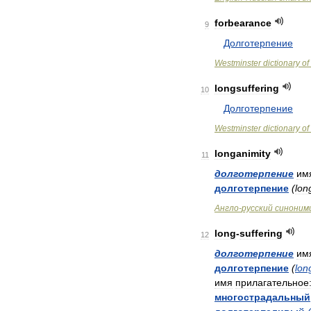
forbearance
9
Долготерпение
Westminster
dictionary
of
longsuffering
10
Долготерпение
Westminster
dictionary
of
longanimity
11
долготерпение
им
долготерпение
(
lon
Англо
-
русский
синоним
long
-
suffering
12
долготерпение
им
долготерпение
(
lon
имя
прилагательное
многострадальный