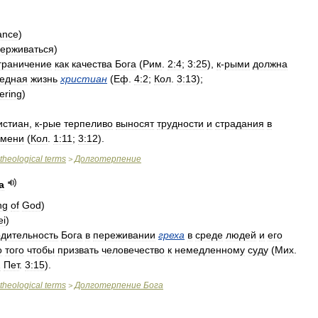
ance
)
держиваться
)
граничение
как
качества
Бога
(
Рим
.
2:4
;
3:25
),
к
-
рыми
должна
едная
жизнь
христиан
(
Еф
.
4:2
;
Кол
.
3:13
);
ering
)
истиан
,
к
-
рые
терпеливо
выносят
трудности
и
страдания
в
емени
(
Кол
.
1:11
;
3:12
).
theological
terms
Долготерпение
>
а
ng
of
God
)
ei
)
одительность
Бога
в
переживании
греха
в
среде
людей
и
его
о
того
чтобы
призвать
человечество
к
немедленному
суду
(
Мих
.
2
Пет
.
3:15
).
theological
terms
Долготерпение
Бога
>