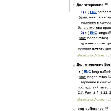
Долготерпение
2
1
)
♦
(
ENG
forbear
(
греч
.
anochë
-
воз
терпение
и
самоо
быть
отмечена
прав
2
)
♦
(
ENG
longsuff
(
лат
.
longanimitas
)
духовный
опыт
хр
течение
долгого
вр
Westminster
dictionary
of
Долготерпение
Бог
3
♦
(
ENG
long
-
sufferi
(
лат
.
longanimitas
D
терпение
и
снисх
последствий
,
вмест
2:7
;
Рим
.
2:4
;
9:22
;
Westminster
dictionary
of
long
-
sufferance
4