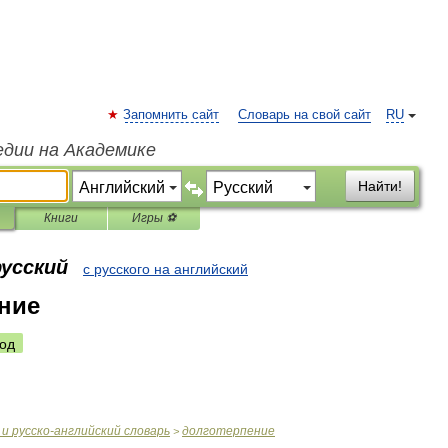
Запомнить сайт
Словарь на свой сайт
RU
едии на Академике
Найти!
Книги
Игры ⚽
русский
с русского на английский
ние
од
и
русско
-
английский
словарь
долготерпение
>