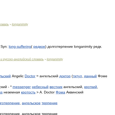
ловарь
longanimity
>
Syn:
long
-
suffering
(
редкое
)
долготерпение
longanimity
редк
.
и
русско
-
английский
словарь
longanimity
>
льский
Angelic
Doctor
≈
ангельский
доктор
(
титул
,
данный
Фоме
ский
- *
messenger
небесный
вестник
ангельский
,
кроткий
,
ss
неземная
кротость
>
A
.
Doctor
Фома
Аквинский
лготерпение
,
ангельское
терпение
лготерпение
,
ангельское
терпение