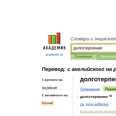
Словари и энциклоп
academic.ru
Толкования
Переводы
Перевод:
с английского на 
долготерпе
С русского на:
Английский
Толкование
Перев
С английского на:
долготерпение
1
Русский
ср
.
long
-
suffering
Большой
англо
-
русский