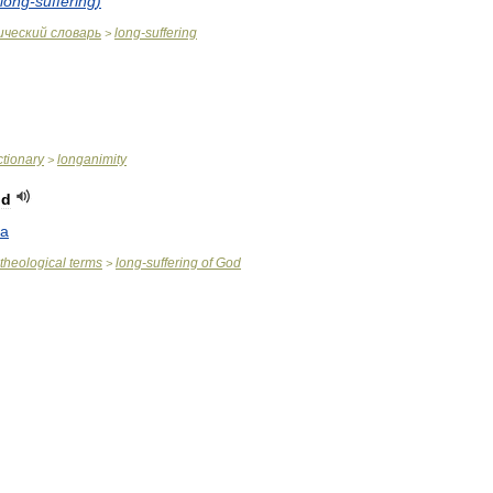
long
-
suffering
)
ический
словарь
long
-
suffering
>
ctionary
longanimity
>
od
га
theological
terms
long
-
suffering
of
God
>