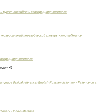
и
русско
-
английский
словарь
long
-
sufferance
>
универсальный
переводческий
словарь
long
-
sufferance
>
ловарь
long
-
sufferance
>
ment
language
(
lexical
reference
)
English
-
Russian
dictionary
Patience
on
a
>
ctionary
long
-
sufferance
>